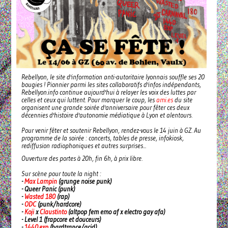
Rebellyon, le site d'information anti-autoritaire lyonnais souffle ses 20
bougies ! Pionnier parmi les sites collaboratifs d'infos indépendants,
Rebellyon.info continue aujourd'hui à relayer les voix des luttes par
celles et ceux qui luttent. Pour marquer le coup, les
ami.es
du site
organisent une grande soirée d'anniversaire pour fêter ces deux
décennies d'histoire d'autonomie médiatique à Lyon et alentours.
Pour venir fêter et soutenir Rebellyon, rendez-vous le 14 juin à GZ. Au
programme de la soirée : concerts, tables de presse, infokiosk,
rediffusion radiophoniques et autres surprises...
Ouverture des portes à 20h, fin 6h, à prix libre.
Sur scène pour toute la night :
-
Max Lampin
(grunge noise punk)
- Queer Panic (punk)
-
Wasted 180
(rap)
-
ODC
(punk/hardcore)
-
Koji
x
Claustinto
(altpop fem emo af x electro gay afa)
- Level 1 (frapcore et douceurs)
-
1440.exp
(hardtrance/acid)