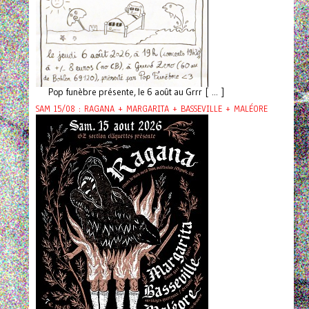
Pop funèbre présente, le 6 août au Grrr [ ... ]
SAM 15/08 : RAGANA + MARGARITA + BASSEVILLE + MALÉORE