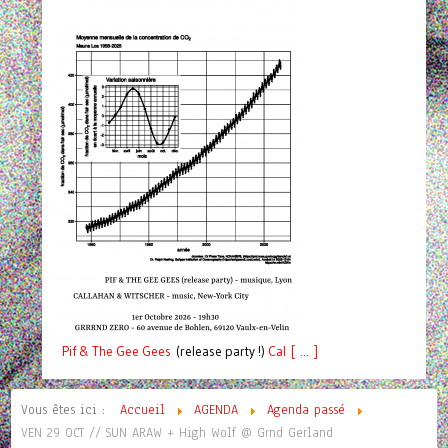
Pif
& The Gee Gees
(release party !)
C
a
l [ ... ]
Vous êtes ici :
Accueil
AGENDA
Agenda passé
VEN 29 OCT // SUN ARAW + High Wolf @ Grnd Gerland