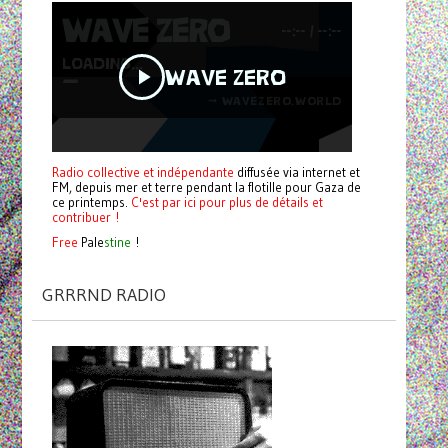
Radio collective et indépendante
diffusée via internet et
FM, depuis mer et terre pendant la flotille pour Gaza de
ce printemps.
C'est par ici pour plus de détails et
contribuer !
Free
Pale
stine
!
GRRRND RADIO