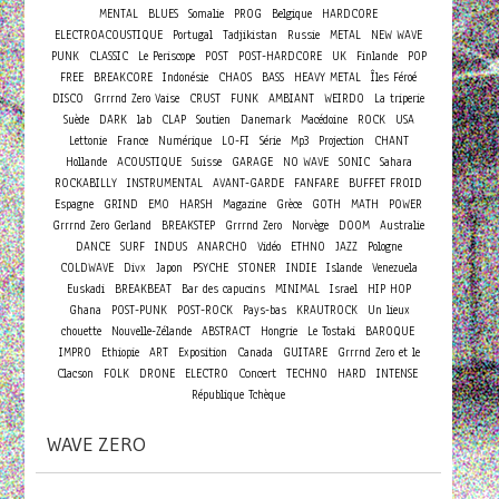
MENTAL
BLUES
Somalie
PROG
Belgique
HARDCORE
ELECTROACOUSTIQUE
Portugal
Tadjikistan
Russie
METAL
NEW WAVE
PUNK
CLASSIC
Le Periscope
POST
POST-HARDCORE
UK
Finlande
POP
FREE
BREAKCORE
Indonésie
CHAOS
BASS
HEAVY METAL
Îles Féroé
DISCO
Grrrnd Zero Vaise
CRUST
FUNK
AMBIANT
WEIRDO
La triperie
Suède
DARK
lab
CLAP
Soutien
Danemark
Macédoine
ROCK
USA
Lettonie
France
Numérique
LO-FI
Série
Mp3
Projection
CHANT
Hollande
ACOUSTIQUE
Suisse
GARAGE
NO WAVE
SONIC
Sahara
ROCKABILLY
INSTRUMENTAL
AVANT-GARDE
FANFARE
BUFFET FROID
Espagne
GRIND
EMO
HARSH
Magazine
Grèce
GOTH
MATH
POWER
Grrrnd Zero Gerland
BREAKSTEP
Grrrnd Zero
Norvège
DOOM
Australie
DANCE
SURF
INDUS
ANARCHO
Vidéo
ETHNO
JAZZ
Pologne
COLDWAVE
Divx
Japon
PSYCHE
STONER
INDIE
Islande
Venezuela
Euskadi
BREAKBEAT
Bar des capucins
MINIMAL
Israel
HIP HOP
Ghana
POST-PUNK
POST-ROCK
Pays-bas
KRAUTROCK
Un lieux
chouette
Nouvelle-Zélande
ABSTRACT
Hongrie
Le Tostaki
BAROQUE
IMPRO
Ethiopie
ART
Exposition
Canada
GUITARE
Grrrnd Zero et le
Concert
Clacson
FOLK
DRONE
ELECTRO
TECHNO
HARD
INTENSE
République Tchèque
WAVE ZERO