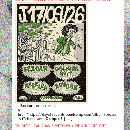
Bezoar
(rock expé, It)
a
href="https://dayoffrecords.bandcamp.com/album/bezoar
-s-t">bandcamp
Oblique S [ ... ]
JEU 01/10 : CALLAHAN & WITSCHER + PIF & THE GEE GEES