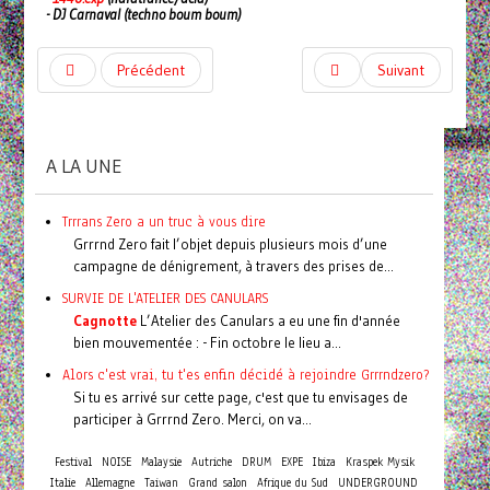
- DJ Carnaval (techno boum boum)
Précédent
Suivant
A LA UNE
Trrrans Zero a un truc à vous dire
Grrrnd Zero fait l’objet depuis plusieurs mois d’une
campagne de dénigrement, à travers des prises de...
SURVIE DE L'ATELIER DES CANULARS
Cagnotte
L’Atelier des Canulars a eu une fin d'année
bien mouvementée : - Fin octobre le lieu a...
Alors c'est vrai, tu t'es enfin décidé à rejoindre Grrrndzero?
Si tu es arrivé sur cette page, c'est que tu envisages de
participer à Grrrnd Zero. Merci, on va...
Festival
NOISE
Malaysie
Autriche
DRUM
EXPE
Ibiza
Kraspek Mysik
Italie
Allemagne
Taiwan
Grand salon
Afrique du Sud
UNDERGROUND