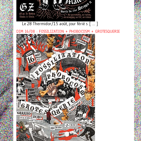
Le 28 Thermidor/15 août, jour férié s [ ... ]
DIM 16/08 : FOSSILIZATION + PHOBOCOSM + GROTESQUERIE