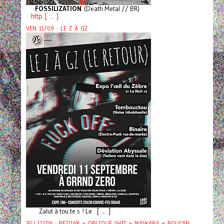
FOSSILIZATION
(Death Metal // BR)
http [ ... ]
VEN 11/09 : LE Z À GZ
Zalut à tou.te.s ! Le [ ... ]
JEU 17/09 : BEZOAR + OBLIQUE SHIT + MASKARA + BOUCAN