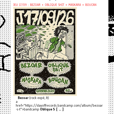
JEU 17/09 : BEZOAR + OBLIQUE SHIT + MASKARA + BOUCAN
Bezoar
(rock expé, It)
a
href="https://dayoffrecords.bandcamp.com/album/bezoar
-s-t">bandcamp
Oblique S [ ... ]