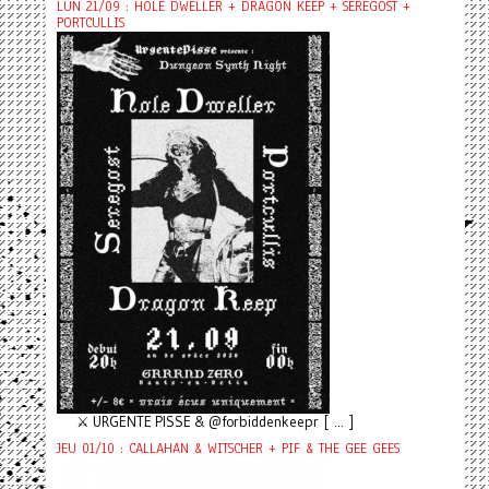
LUN 21/09 : HOLE DWELLER + DRAGON KEEP + SEREGOST +
PORTCULLIS
⚔️ URGENTE PISSE & @forbiddenkeepr [ ... ]
JEU 01/10 : CALLAHAN & WITSCHER + PIF & THE GEE GEES