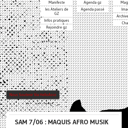
Manifeste
Agenda gz
Mag
les Ateliers de
Agenda passé
Ima
GZ
Archiv
Infos pratiques
Cha
Rejoindre gz
Nous Soutenir Via HelloAsso
SAM 7/06 : MAQUIS AFRO MUSIK