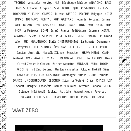
TECHNO
Venezuela
Norvège
Mp3
République Tchèque
ANARCHO
BASS
INDUS
Ethiopie
Afrique du Sud
ACOUSTIQUE
POST-ROCK
INTENSE
ROCKABILLY
FUNK
CLASSIC
Russie
WEIRDO
PSYCHE
Belgique
NOISE
IMPRO
NO WAVE
MENTAL
POP
GUITARE
Hollande
Portugal
Sahara
ART
Taiwan
Divx
AMBIANT
POWER
JAZZ
PUNK
EMO
HARD
HIP
HOP
Le Periscope
LO-FI
Israel
France
Tadjikistan
Espagne
METAL
ABSTRACT
Suède
POST-PUNK
POST
BLUES
DRONE
BREAKSTEP
Grand
salon
UK
KRAUTROCK
Italie
INSTRUMENTAL
La triperie
Danemark
Projection
EXPE
STONER
Îles Féroé
FREE
INDIE
BUFFET FROID
Soutien
Australie
Nouvelle-Zélande
Exposition
HEAVY METAL
CLAP
Festival
AVANT-GARDE
CHANT
BREAKBEAT
SONIC
BREAKCORE
DARK
Grrrnd Zero et le Clacson
Bar des capucins
MINIMAL
Vidéo
DOOM
PROG
Grrrnd Zero Gerland
Un lieux chouette
Pologne
HARSH
Série
FANFARE
ELECTROACOUSTIQUE
Allemagne
Suisse
GOTH
Somalie
DANCE
UNDERGROUND
ELECTRO
Ibiza
Le Tostaki
Grèce
CHAOS
USA
Concert
Hongrie
Indonésie
Grrrnd Zero Vaise
Lettonie
Canada
ROCK
Islande
NEW WAVE
Euskadi
Autriche
Kraspek Mysik
Pays-bas
GARAGE
FOLK
SURF
HARDCORE
DISCO
Japon
COLDWAVE
WAVE ZERO