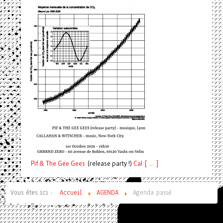
Pif
& The Gee Gees
(release party !)
C
a
l [ ... ]
Vous êtes ici :
Accueil
AGENDA
Agenda passé