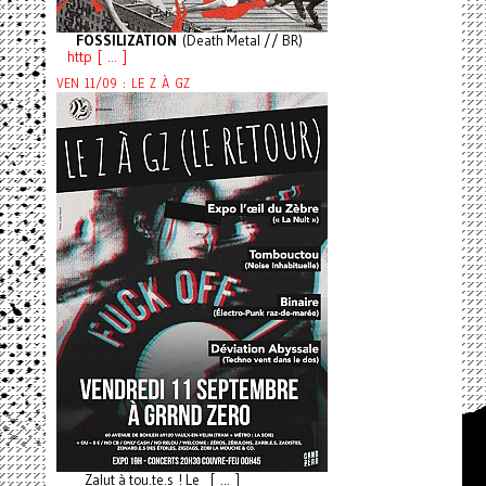
FOSSILIZATION
(Death Metal // BR)
http [ ... ]
VEN 11/09 : LE Z À GZ
Zalut à tou.te.s ! Le [ ... ]