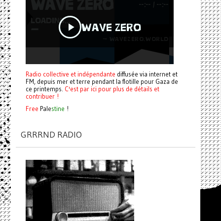
Radio collective et indépendante
diffusée via internet et
FM, depuis mer et terre pendant la flotille pour Gaza de
ce printemps.
C'est par ici pour plus de détails et
contribuer !
Free
Pale
stine
!
GRRRND RADIO