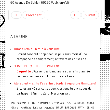
60 Avenue De Bohlen 69120 Vaulx-en-Velin
Précédent
Suivant
A LA UNE
Trrrans Zero a un truc à vous dire
Grrrnd Zero fait l’objet depuis plusieurs mois d’une
campagne de dénigrement, à travers des prises de...
SURVIE DE L'ATELIER DES CANULARS
Cagnotte
L’Atelier des Canulars a eu une fin d'année
bien mouvementée : - Fin octobre le lieu a...
Alors c'est vrai, tu t'es enfin décidé à rejoindre Grrrndzero?
Si tu es arrivé sur cette page, c'est que tu envisages de
participer à Grrrnd Zero. Merci, on va...
lab
Malaysie
ETHNO
Numérique
Grrrnd Zero
POST-HARDCORE
CRUST
Ghana
Macédoine
Finlande
Magazine
DRUM
BAROQUE
MATH
GRIND