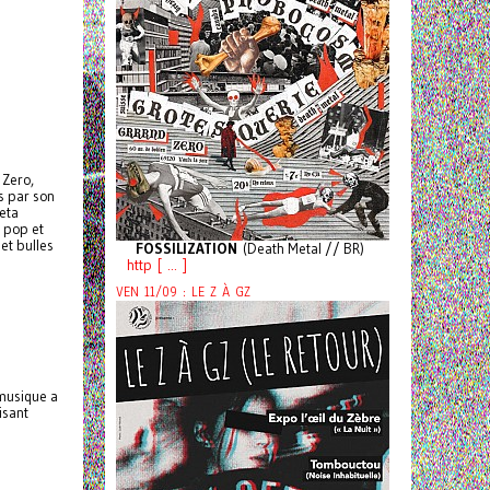
 Zero,
s par son
Heta
 pop et
et bulles
FOSSILIZATION
(Death Metal // BR)
http [ ... ]
VEN 11/09 : LE Z À GZ
 musique a
isant