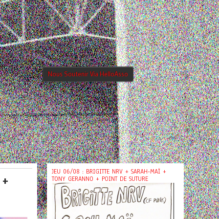
Nous Soutenir Via HelloAsso
JEU 06/08 : BRIGITTE NRV + SARAH-MAÏ +
 +
TONY GERANNO + POINT DE SUTURE