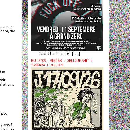
t sur un
endre, des
Zalut à tou.te.s ! Le [ ... ]
JEU 17/09 : BEZOAR + OBLIQUE SHIT +
MASKARA + BOUCAN
une
fait
érations.
e pour
 viens à
ndant les