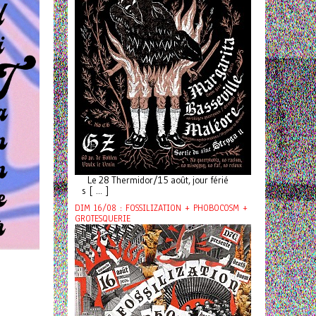
Le 28 Thermidor/15 août, jour férié
s [ ... ]
DIM 16/08 : FOSSILIZATION + PHOBOCOSM +
GROTESQUERIE