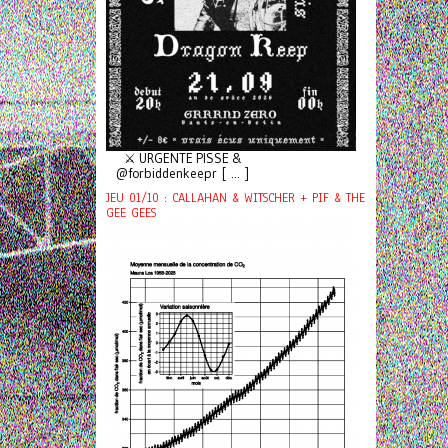
⚔️ URGENTE PISSE &
@forbiddenkeepr [ ... ]
JEU 01/10 : CALLAHAN & WITSCHER + PIF & THE
GEE GEES