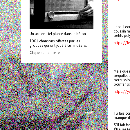
Leoni Leo
coussin m
Un arc-en-ciel planté dans le béton.
petits pol
1001 chansons offertes par les
https://l
groupes qui ont joué à GrrrndZero.
Clique sur le poste !
Mais que 
béquille,
percussion
bouffer p
https://
Tu fais co
manque d
S’il fait 
l’heure
(