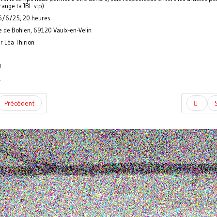
range ta JBL stp)
6/6/25, 20 heures
 de Bohlen, 69120 Vaulx-en-Velin
r Léa Thirion
U
A
Précédent