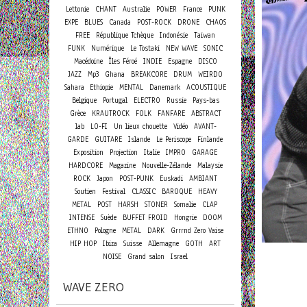
Lettonie
CHANT
Australie
POWER
France
PUNK
EXPE
BLUES
Canada
POST-ROCK
DRONE
CHAOS
FREE
République Tchèque
Indonésie
Taiwan
FUNK
Numérique
Le Tostaki
NEW WAVE
SONIC
Macédoine
Îles Féroé
INDIE
Espagne
DISCO
JAZZ
Mp3
Ghana
BREAKCORE
DRUM
WEIRDO
Sahara
Ethiopie
MENTAL
Danemark
ACOUSTIQUE
Belgique
Portugal
ELECTRO
Russie
Pays-bas
Grèce
KRAUTROCK
FOLK
FANFARE
ABSTRACT
lab
LO-FI
Un lieux chouette
Vidéo
AVANT-
GARDE
GUITARE
Islande
Le Periscope
Finlande
Exposition
Projection
Italie
IMPRO
GARAGE
HARDCORE
Magazine
Nouvelle-Zélande
Malaysie
ROCK
Japon
POST-PUNK
Euskadi
AMBIANT
Soutien
Festival
CLASSIC
BAROQUE
HEAVY
METAL
POST
HARSH
STONER
Somalie
CLAP
INTENSE
Suède
BUFFET FROID
Hongrie
DOOM
ETHNO
Pologne
METAL
DARK
Grrrnd Zero Vaise
HIP HOP
Ibiza
Suisse
Allemagne
GOTH
ART
NOISE
Grand salon
Israel
WAVE ZERO