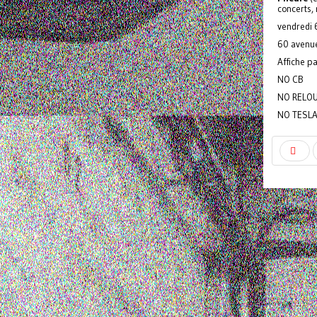
concerts, 
vendredi 
60 avenue
Affiche pa
NO CB
NO RELO
NO TESL