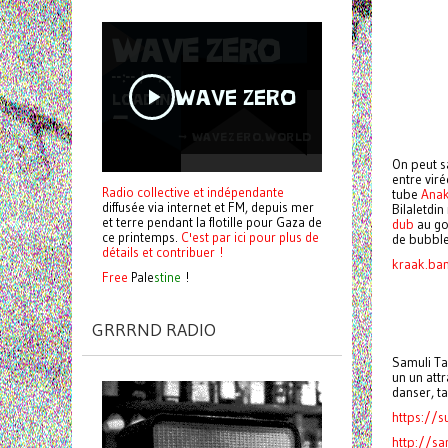
On peut s
entre viré
Radio collective et indépendante
tube
Ana
diffusée via internet et FM, depuis mer
Bilaletdi
et terre pendant la flotille pour Gaza de
dub
au go
ce printemps.
C'est par ici pour plus de
de bubbl
détails et contribuer !
kraak.ba
Free
Pale
stine
!
GRRRND RADIO
Samuli Ta
un un attr
danser, t
https://s
http://sa