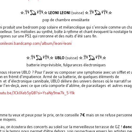
☆.𓋼𓍊 𓆏 𓍊𓋼𓍊.☆
LEONI LEONI
(suisse)
☆.𓋼𓍊 𓆏 𓍊𓋼𓍊.☆
pop de chambre envoûtante
ni produit une bedroom pop solaire et mélancolique qui s’enroule comme un cha
oelleux. Ses mélodies au synthé, boîte à rythme et chant évoquent la nostalgie t
ygones sur une PS1 qui ronronne et des nuits d’été sans fin.
eonileoni.bandcamp.com/album/leoni-leoni
☆.𓋼𓍊 𓆏 𓍊𓋼𓍊.☆
UBLO
(suisse)
☆.𓋼𓍊 𓆏 𓍊𓋼𓍊.☆
batterie imprévisible, fulgurances électroniques
nous réserve UBLO ? Pour l’avoir vu composer une symphonie avec un sifflet et 
 on en frémit d’impatience. Armé de sa batterie, de quelques éléments de
 et d’électronique cannibale, UBLO délivre des univers denses où le narratif se 
ar l’en-deçà, avec ce que cela comporte d’abîme, de parasitages et autres exag
youtu.be/JCklXeb5yQ8?si=YsaNy9nw7k_5-YIk
mme tu veux et peux pour le prix, on te conseille
7€
mais on ne refuse personn
e moyens.
beau, on écoutera des concerts au soleil sur la merveilleuse terrasse de GZ !
donc
et si le temps nous permet d'être dehors, sois respectueux envers les artistes pe