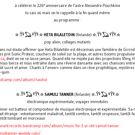
e
à célébrer le 226
anniversaire de l’astre Alexandre Pouchkine
tu sais où mais on le rappelle à la fin quand même
au programme :
☆.𓋼𓍊 𓆏 𓍊𓋼𓍊.☆ HETA BILALETDIN
(finlande)
☆.𓋼𓍊 𓆏 𓍊𓋼𓍊.☆
pop alien, collages mutants
ans nul doute affirmer que Heta Bilaletdin est désormais une familière de Grrrnd
es pré-Sonic Protest, couchers de soleil sur la plage, et autres booms propulsée
ksa
, dont on ne se lasse jamais. Quand elle ne mijote pas des projections VJing, 
n nous berce et nous entraîne dans une rêverie dansante avec ses chansons entre
ût sucré et amer. Chants à l’envers comme dans un rêve prophétique, mystères 
e-gum.
ndcamp.com/album/nauhoi
☆.𓋼𓍊 𓆏 𓍊𓋼𓍊.☆
SAMULI TANNER
(finlande)
☆.𓋼𓍊 𓆏 𓍊𓋼𓍊.☆
électronique expérimentale, voyages immobiles
nner est batteur et compositeur de musique électronique et expérimentale. Sa
ait étrange : volontairement maladroit, tantôt sombre, tantôt sirupeuse, tantôt fa
antôt tombant en morceaux.
unarkrecords.bandcamp.com/album/music-for-1-yr-old-samuli-tanner
mulitanner.weebly.com/