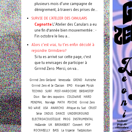
plusieurs mois d’une campagne de
dénigrement, à travers des prises de...
SURVIE DE L'ATELIER DES CANULARS
Cagnotte
L’Atelier des Canulars a eu
une fin d'année bien mouvementée : -
Fin octobre le lieu a...
Alors c'est vrai, tu t'es enfin décidé à
rejoindre Grrrndzero?
Si tu es arrivé sur cette page, c'est
que tu envisages de participer à
Grrrnd Zero. Merci, on va...
Grrrnd Zero Gerland
Venezuela
GRIND
Autriche
Grrrnd Zero et le Clacson
EMO
Kraspek Mysik
TECHNO
SURF
POST-HARDCORE
BREAKSTEP
Divx
Bar des capucins
COLDWAVE
HARD
MINIMAL
Norvège
MATH
PSYCHE
Grrrnd Zero
NO WAVE
USA
ANARCHO
Afrique du Sud
CRUST
Série
INDUS
DANCE
UNDERGROUND
ELECTROACOUSTIQUE
PROG
INSTRUMENTAL
Concert
Hollande
UK
BREAKBEAT
POP
ROCKABILLY
BASS
La triperie
Tadjikistan