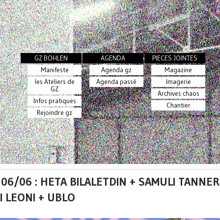
GZ BOHLEN
AGENDA
PIECES JOINTES
Manifeste
Agenda gz
Magazine
les Ateliers de
Agenda passé
Imagerie
GZ
Archives chaos
Infos pratiques
Chantier
Rejoindre gz
06/06 : HETA BILALETDIN + SAMULI TANNER
I LEONI + UBLO