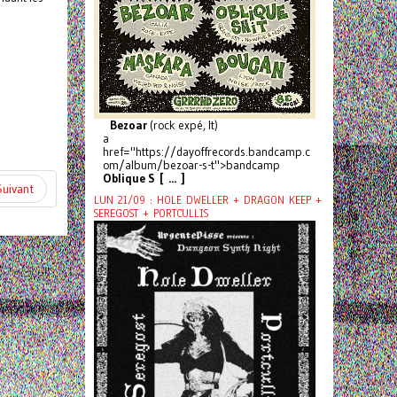
Bezoar
(rock expé, It)
a
href="https://dayoffrecords.bandcamp.c
om/album/bezoar-s-t">bandcamp
Oblique S [ ... ]
Suivant
LUN 21/09 : HOLE DWELLER + DRAGON KEEP +
SEREGOST + PORTCULLIS