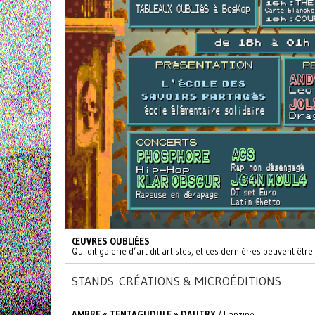
ŒUVRES OUBLIÉES
Qui dit galerie d’art dit artistes, et ces dernièr·es peuvent êt
STANDS CRÉATIONS & MICROÉDITIONS
AMBRE « TENTAGUDULE » DAUTRY
/ Fanzine