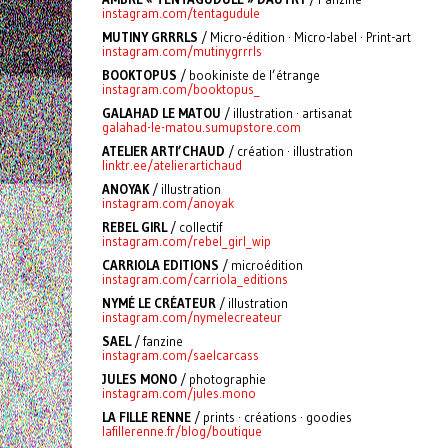
instagram.com/tentagudule
MUTINY GRRRLS
/ Micro-édition · Micro-label · Print-art
instagram.com/mutinygrrrls
BOOKTOPUS
/ bookiniste de l’étrange
instagram.com/booktopus_
GALAHAD LE MATOU
/ illustration · artisanat
galahad-le-matou.sumupstore.com
ATELIER ARTI’CHAUD
/ création · illustration
linktr.ee/atelierartichaud
ANOYAK
/ illustration
instagram.com/anoyak
REBEL GIRL
/ collectif
instagram.com/rebel_girl_wip
CARRIOLA EDITIONS
/ microédition
instagram.com/carriola_editions
NYMÉ LE CRÉATEUR
/ illustration
instagram.com/nymelecreateur
SAEL
/ fanzine
instagram.com/saelcarcass
JULES MONO
/ photographie
instagram.com/jules.mono
LA FILLE RENNE
/ prints · créations · goodies
lafillerenne.fr/blog/boutique