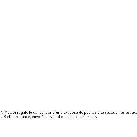
4N M0UL4 régale le dancefloor d’une exadose de pépites à te secouer les espaces
RnB et eurodance, envolées hypnotiques acides et trancy.