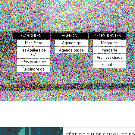
GZ BOHLEN
AGENDA
PIECES JOINTES
Manifeste
Agenda gz
Magazine
les Ateliers de
Agenda passé
Imagerie
GZ
Archives chaos
Infos pratiques
Chantier
Rejoindre gz