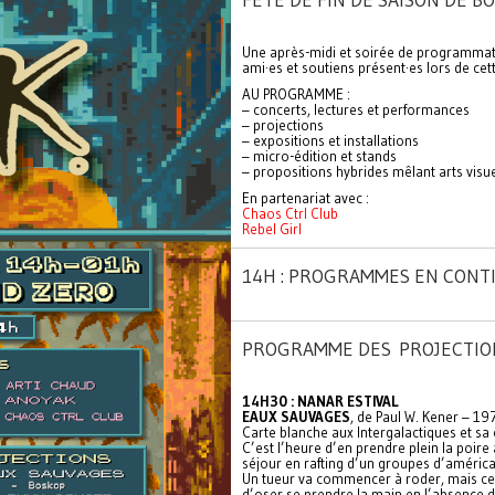
FÊTE DE FIN DE SAISON DE BO
Une après-midi et soirée de programmatio
ami·es et soutiens présent·es lors de cet
AU PROGRAMME :
– concerts, lectures et performances
– projections
– expositions et installations
– micro-édition et stands
– propositions hybrides mêlant arts visu
En partenariat avec :
Chaos Ctrl Club
Rebel Girl
14H : PROGRAMMES EN CONT
PROGRAMME DES PROJECTI
14H30 : NANAR ESTIVAL
EAUX SAUVAGES
, de Paul W. Kener – 1
Carte blanche aux Intergalactiques et s
C’est l’heure d’en prendre plein la poire
séjour en rafting d’un groupes d’améric
Un tueur va commencer à roder, mais ce
d’oser se prendre la main en l’absence d