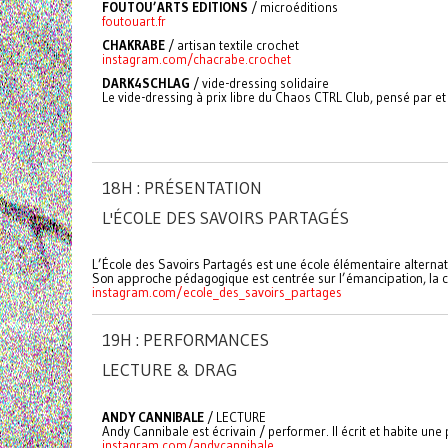
FOUTOU’ARTS EDITIONS
/ microéditions
foutouart.fr
CHAKRABE
/
artisan textile crochet
instagram.com/chacrabe.crochet
DARK4SCHLAG
/ vide-dressing solidaire
Le vide-dressing à prix libre du Chaos CTRL Club, pensé par et 
18H : PRÉSENTATION
L'ÉCOLE DES SAVOIRS PARTAGÉS
L’École des Savoirs Partagés est une école élémentaire alterna
Son approche pédagogique est centrée sur l’émancipation, la co
instagram.com/ecole_des_savoirs_partages
19H : PERFORMANCES
LECTURE & DRAG
ANDY CANNIBALE
/ LECTURE
Andy Cannibale est écrivain / performer. Il écrit et habite un
instagram.com/andycannibale