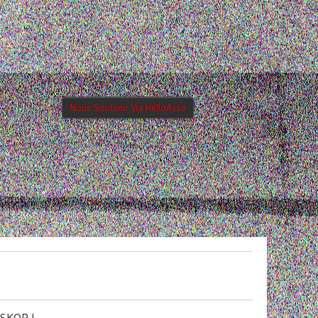
Nous Soutenir Via HelloAsso