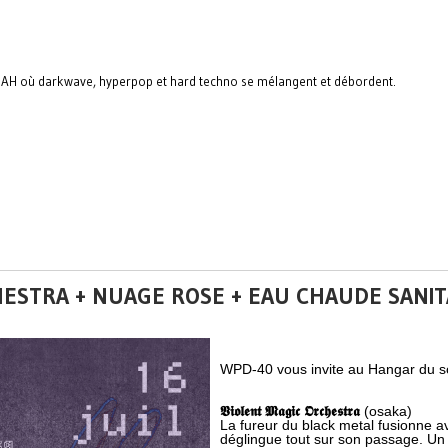
TDAH où darkwave, hyperpop et hard techno se mélangent et débordent.
CHESTRA + NUAGE ROSE + EAU CHAUDE SANI
WPD-40 vous invite au Hangar du sol
𝖁𝖎𝖔𝖑𝖊𝖓𝖙 𝕸𝖆𝖌𝖎𝖈 𝕺𝖗𝖈𝖍𝖊𝖘𝖙𝖗𝖆
(osaka)
La fureur du black metal fusionne av
déglingue tout sur son passage. Un 