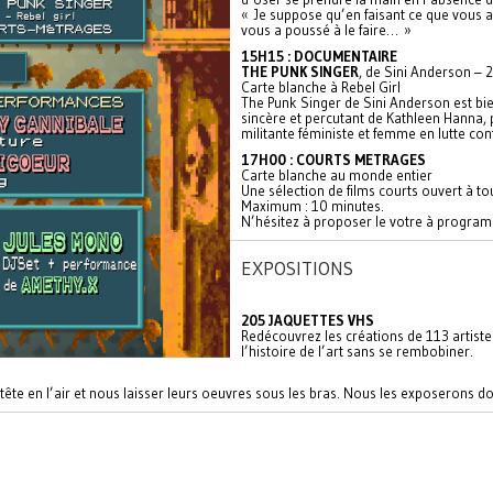
« Je suppose qu’en faisant ce que vous av
vous a poussé à le faire… »
15H15 : DOCUMENTAIRE
THE PUNK SINGER
, de Sini Anderson – 
Carte blanche à Rebel Girl
The Punk Singer de Sini Anderson est bie
sincère et percutant de Kathleen Hanna, p
militante féministe et femme en lutte co
17H00 : COURTS METRAGES
Carte blanche au monde entier
Une sélection de films courts ouvert à tou
Maximum : 10 minutes.
N’hésitez à proposer le votre à progr
EXPOSITIONS
205 JAQUETTES VHS
Redécouvrez les créations de 113 artiste
l’histoire de l’art sans se rembobiner.
re tête en l’air et nous laisser leurs oeuvres sous les bras. Nous les exposerons d