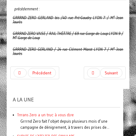
précédemment :
GRRRND ZERO GERLAND bis /40 rue Pré-Gaudry LYON 7 / M° Jean
Jaurès
GRRRND ZERO VAISE / RAIL THÉÂTRE / 69 rue Gorge de Loup LYON 9 /
M° Gorge de Loup
GRRRND ZERO GERLAND / 24 rue Clément Marot LYON 7 / M° Jean
Jaurès
Précédent
Suivant
A LA UNE
Trrrans Zero a un truc à vous dire
Grrrnd Zero fait l’objet depuis plusieurs mois d’une
campagne de dénigrement, à travers des prises de...