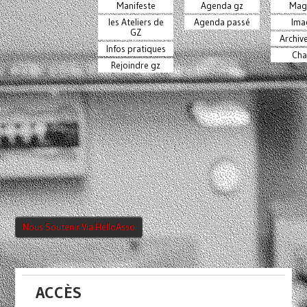
Manifeste
Agenda gz
Mag
les Ateliers de
Agenda passé
Ima
GZ
Archiv
Infos pratiques
Cha
Rejoindre gz
Nous Soutenir Via HelloAsso
ACCÈS