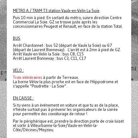
METRO A / TRAM T3 station Vaulx-en-Velin La Soie
Puis 10 min à pied. En sortant du métro, suivre direction Centre
Commercial La Soie. GZ se trouve juste après les
concessionnaires Peugeot et Renault, en face de la station Total.
BUS
Arrêt Chardonnet : bus 52 (départ de Vaulx la Soie) ou 67
(départ de Laurent Bonnevay). L'arrêt est à 2mn à pied de GZ.
Arrêt Vaulx-en-Velin la Soie : bus C8, C15
Arrêt Laurent Bonnevay : bus C3, C11, C17
VELO :
Trois intinéraires
à partir de Terreaux.
La borne Vélov la plus proche est en face de l'Hippodrome et
s'appelle "Poudrette - La Soie".
EN CAISSE :
Si tu viens à un événement en voiture et que tu as de la place,
n'hésite surtout pas à prévenir les organisateurs de la soirée
pour permettre des covoiturage de retour !
Par le périphérique est, prendre la direction porte de croix luizet
et sortir à Villeurbanne-la-Soie/Vaulx-en-Velin-la-
Côte/Décines/Meyzieu.