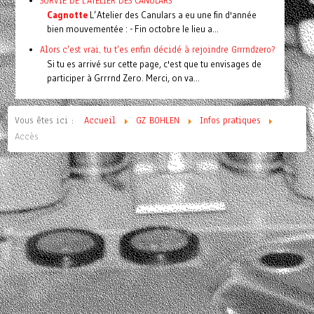
SURVIE DE L'ATELIER DES CANULARS
Cagnotte
L’Atelier des Canulars a eu une fin d'année
bien mouvementée : - Fin octobre le lieu a...
Alors c'est vrai, tu t'es enfin décidé à rejoindre Grrrndzero?
Si tu es arrivé sur cette page, c'est que tu envisages de
participer à Grrrnd Zero. Merci, on va...
Vous êtes ici :
Accueil
GZ BOHLEN
Infos pratiques
Accès