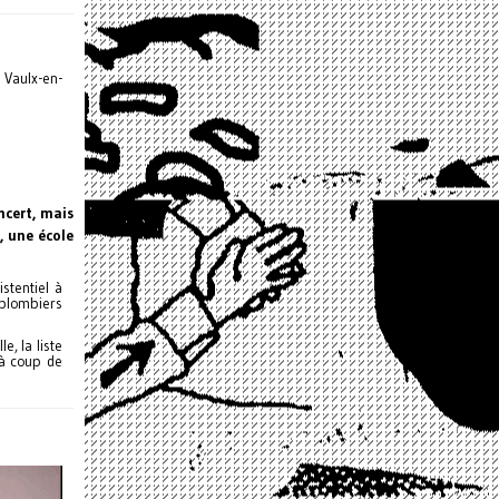
 Vaulx-en-
ncert, mais
, une école
stentiel à
e plombiers
e, la liste
 à coup de