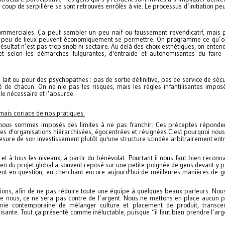
coup de serpillère se sont retrouvés enrôlés à vie. Le processus d’initiation pe
mmerciales. Ça peut sembler un peu naïf ou faussement revendicatif, mais 
ue peu de lieux peuvent économiquement se permettre. On programme ce qu’o
ésultat n’est pas trop snob ni sectaire. Au delà des choix esthétiques, on enten
 et selon les démarches fulgurantes, d'entraide et autonomisantes du fair
ait ou pour des psychopathes : pas de sortie définitive, pas de service de sécur
é de chacun. On ne nie pas les risques, mais les règles infantilisantes impos
 le nécessaire et l’absurde.
mais coriace de nos pratiques.
nous sommes imposés des limites à ne pas franchir. Ces préceptes réponde
rmes d'organisations hiérarchisées, égocentrées et résignées.C'est pourquoi nous
esure de son investissement plutôt qu'une structure scindée arbitrairement entr
et à tous les niveaux, à partir du bénévolat. Pourtant il nous faut bien reconna
ntien du projet global a souvent reposé sur une petite poignée de gens devant y 
t en question, en cherchant encore aujourd'hui de meilleures manières de g
ns, afin de ne pas réduire toute une équipe à quelques beaux parleurs. Nou
 de nous, ce ne sera pas contre de l’argent. Nous ne mettons en place aucun p
e contemporaine de mélanger culture et placement de produit, transce
sante. Tout ça présenté comme inéluctable, puisque “il faut bien prendre l’argen