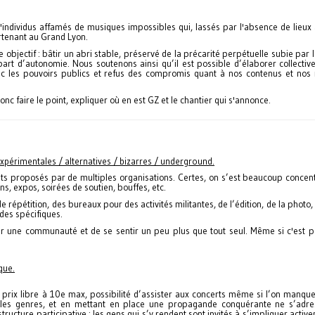
individus affamés de musiques impossibles qui, lassés par l'absence de lieux
rtenant au Grand Lyon.
bjectif : bâtir un abri stable, préservé de la précarité perpétuelle subie par l
 part d’autonomie. Nous soutenons ainsi qu’il est possible d’élaborer collecti
ec les pouvoirs publics et refus des compromis quant à nos contenus et no
onc faire le point, expliquer où en est GZ et le chantier qui s'annonce.
expérimentales / alternatives / bizarres / underground.
proposés par de multiples organisations. Certes, on s’est beaucoup concent
s, expos, soirées de soutien, bouffes, etc.
 répétition, des bureaux pour des activités militantes, de l’édition, de la photo,
odes spécifiques.
sser une communauté et de se sentir un peu plus que tout seul. Même si c'est 
que.
 prix libre à 10e max, possibilité d’assister aux concerts même si l’on manque
t les genres, et en mettant en place une propagande conquérante ne s’adr
ructure participative : les gens qui s’y rendent sont invités à s’impliquer acti