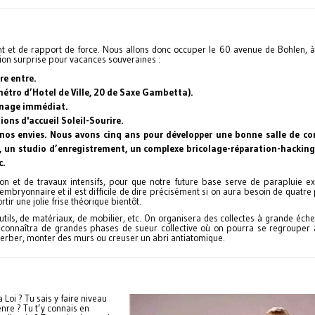
 et de rapport de force. Nous allons donc occuper le 60 avenue de Bohlen, à
tion surprise pour vacances souveraines :
e entre.
étro d’Hotel de Ville, 20 de Saxe Gambetta).
sinage immédiat.
ions d'accueil Soleil-Sourire.
nos envies. Nous avons cinq ans pour développer une bonne salle de co
, un studio d’enregistrement, un complexe bricolage-réparation-hacking
c.
 et de travaux intensifs, pour que notre future base serve de parapluie exi
 embryonnaire et il est difficile de dire précisément si on aura besoin de quatr
tir une jolie frise théorique bientôt.
tils, de matériaux, de mobilier, etc. On organisera des collectes à grande échell
r connaîtra de grandes phases de sueur collective où on pourra se regrouper
herber, monter des murs ou creuser un abri antiatomique.
 Loi ? Tu sais y faire niveau
nre ? Tu t’y connais en