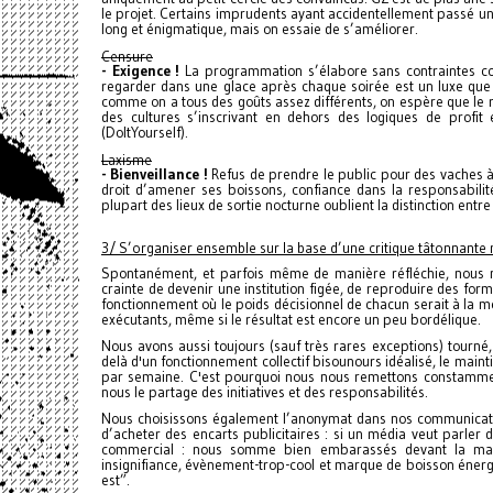
le projet. Certains imprudents ayant accidentellement passé un 
long et énigmatique, mais on essaie de s’améliorer.
Censure
- Exigence !
La programmation s’élabore sans contraintes co
regarder dans une glace après chaque soirée est un luxe q
comme on a tous des goûts assez différents, on espère que le r
des cultures s’inscrivant en dehors des logiques de profit
(DoItYourself).
Laxisme
- Bienveillance !
Refus de prendre le public pour des vaches à l
droit d’amener ses boissons, confiance dans la responsabilit
plupart des lieux de sortie nocturne oublient la distinction entre
3/ S’organiser ensemble sur la base d’une critique tâtonnante 
Spontanément, et parfois même de manière réfléchie, nous 
crainte de devenir une institution figée, de reproduire des fo
fonctionnement où le poids décisionnel de chacun serait à la m
exécutants, même si le résultat est encore un peu bordélique.
Nous avons aussi toujours (sauf très rares exceptions) tourné, 
delà d'un fonctionnement collectif bisounours idéalisé, le mai
par semaine. C'est pourquoi nous nous remettons constammen
nous le partage des initiatives et des responsabilités.
Nous choisissons également l’anonymat dans nos communicatio
d’acheter des encarts publicitaires : si un média veut parler
commercial : nous somme bien embarassés devant la mani
insignifiance, évènement-trop-cool et marque de boisson énergi
est”.