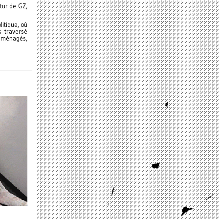
tur de GZ,
litique, où
s traversé
 aménagés,