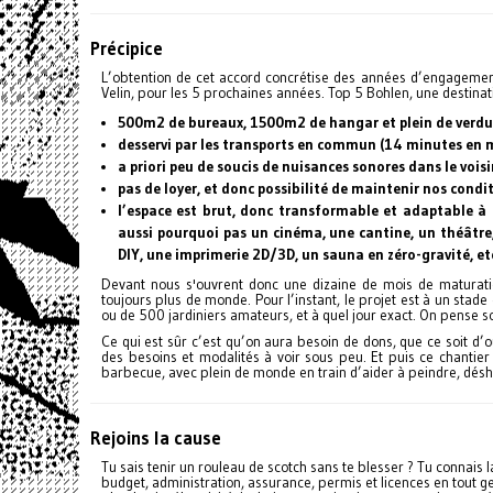
Précipice
L’obtention de cet accord concrétise des années d’engagement
Velin, pour les 5 prochaines années. Top 5 Bohlen, une destina
500m2 de bureaux, 1500m2 de hangar et plein de verdur
desservi par les transports en commun (14 minutes en m
a priori peu de soucis de nuisances sonores dans le voi
pas de loyer, et donc possibilité de maintenir nos condit
l’espace est brut, donc transformable et adaptable à 
aussi pourquoi pas un cinéma, une cantine, un théâtre
DIY, une imprimerie 2D/3D, un sauna en zéro-gravité, et
Devant nous s'ouvrent donc une dizaine de mois de maturation
toujours plus de monde. Pour l’instant, le projet est à un stade
ou de 500 jardiniers amateurs, et à quel jour exact. On pense sor
Ce qui est sûr c’est qu’on aura besoin de dons, que ce soit d’ou
des besoins et modalités à voir sous peu. Et puis ce chantie
barbecue, avec plein de monde en train d’aider à peindre, dés
Rejoins la cause
Tu sais tenir un rouleau de scotch sans te blesser ? Tu connais la
budget, administration, assurance, permis et licences en tout ge