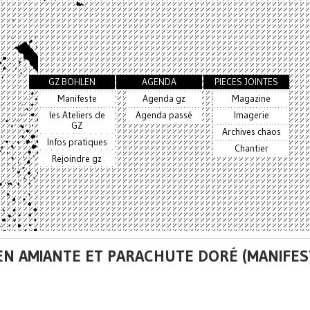
GZ BOHLEN
AGENDA
PIECES JOINTES
Manifeste
Agenda gz
Magazine
les Ateliers de
Agenda passé
Imagerie
GZ
Archives chaos
Infos pratiques
Chantier
Rejoindre gz
EN AMIANTE ET PARACHUTE DORÉ (MANIFES