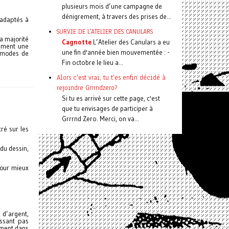
plusieurs mois d’une campagne de
dénigrement, à travers des prises de...
 adaptés à
SURVIE DE L'ATELIER DES CANULARS
a majorité
Cagnotte
L’Atelier des Canulars a eu
vement une
une fin d'année bien mouvementée : -
s modes de
Fin octobre le lieu a...
Alors c'est vrai, tu t'es enfin décidé à
rejoindre Grrrndzero?
Si tu es arrivé sur cette page, c'est
que tu envisages de participer à
Grrrnd Zero. Merci, on va...
ré sur les
 du dessin,
pour mieux
 d’argent,
essant pas
vement dans