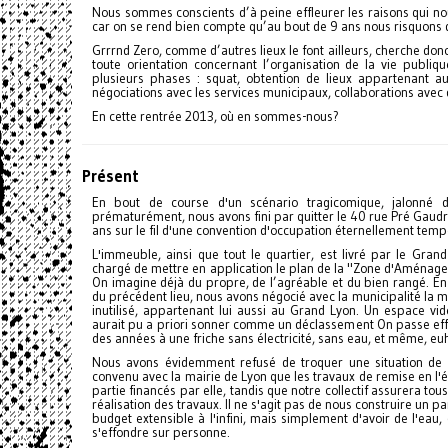
Nous sommes conscients d’à peine effleurer les raisons qui nou
car on se rend bien compte qu’au bout de 9 ans nous risquons 
Grrrnd Zero, comme d’autres lieux le font ailleurs, cherche donc
toute orientation concernant l’organisation de la vie publiq
plusieurs phases : squat, obtention de lieux appartenant a
négociations avec les services municipaux, collaborations avec
En cette rentrée 2013, où en sommes-nous?
Présent
En bout de course d'un scénario tragicomique, jalonné d
prématurément, nous avons fini par quitter le 40 rue Pré Gaudr
ans sur le fil d'une convention d'occupation éternellement temp
L'immeuble, ainsi que tout le quartier, est livré par le Gran
chargé de mettre en application le plan de la "Zone d'Aménage
On imagine déjà du propre, de l’agréable et du bien rangé. En
du précédent lieu, nous avons négocié avec la municipalité la m
inutilisé, appartenant lui aussi au Grand Lyon. Un espace vi
aurait pu a priori sonner comme un déclassement On passe eff
des années à une friche sans électricité, sans eau, et même, eu
Nous avons évidemment refusé de troquer une situation de fr
convenu avec la mairie de Lyon que les travaux de remise en l'
partie financés par elle, tandis que notre collectif assurera tous 
réalisation des travaux. Il ne s'agit pas de nous construire un p
budget extensible à l'infini, mais simplement d'avoir de l'eau, 
s'effondre sur personne.