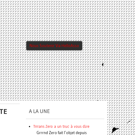
Nous Soutenir Via HelloAsso
TE
A LA UNE
Trrrans Zero a un truc à vous dire
Grrrnd Zero fait l’objet depuis