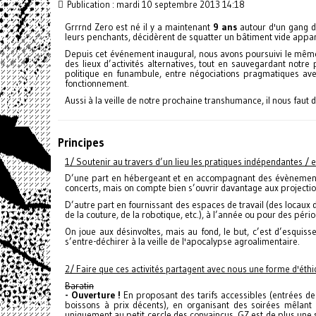
Publication : mardi 10 septembre 2013 14:18
Grrrnd Zero est né il y a maintenant
9 ans
autour d'un gang d'
leurs penchants, décidèrent de squatter un bâtiment vide appa
Depuis cet événement inaugural, nous avons poursuivi le même o
des lieux d’activités alternatives, tout en sauvegardant notre
politique en funambule, entre négociations pragmatiques av
fonctionnement.
Aussi à la veille de notre prochaine transhumance, il nous faut d
Principes
1/ Soutenir au travers d’un lieu les pratiques indépendantes / 
D’une part en hébergeant et en accompagnant des évènements 
concerts, mais on compte bien s’ouvrir davantage aux projection
D’autre part en fournissant des espaces de travail (des locaux de
de la couture, de la robotique, etc.), à l’année ou pour des péri
On joue aux désinvoltes, mais au fond, le but, c’est d’esqui
s’entre-déchirer à la veille de l'apocalypse agroalimentaire.
2/ Faire que ces activités partagent avec nous une forme d'éthi
Baratin
- Ouverture !
En proposant des tarifs accessibles (entrées de
boissons à prix décents), en organisant des soirées mêlan
uniquement au petit cercle des convaincus. GZ est de plus une st