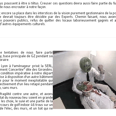
s poussent à être si têtus. Creuser ces questions devra aussi faire partie du fu
de nous encrouter à notre façon.
 encore sa place dans les interstices de la vision purement gestionnaire de la po
ue devrait toujours être décidée par des Experts. Chemin faisant, nous avon
ux pouvoirs publics, refus de quitter des locaux laborieusement gagnés et
 d’autres équipements culturels.
e tentatives de nous faire partir
y, base principale de GZ pendant six
oraire.
d Lyon à l'aménageur privé la SERL,
ment Concertée" dite des Girondins.
 condition impérative à notre départ
ise à disposition d'un autre bâtiment
de pour le moment inexploitable qui
ectivement d'un lieu retapé pendant
h, sans murs.
agilité contre une autre, et avons
état du nouveau lieu soient en grande
les choix, le suivi et une partie de la
arcours de golf indoor 46 trous sur un
de l'élec, des murs, et un toit qui ne