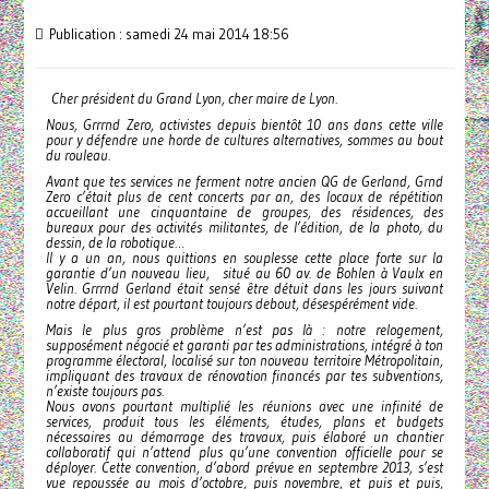
Publication : samedi 24 mai 2014 18:56
Cher président du Grand Lyon, cher maire de Lyon.
Nous, Grrrnd Zero, activistes depuis bientôt 10 ans dans cette ville
pour y défendre une horde de cultures alternatives, sommes au bout
du rouleau.
Avant que tes services ne ferment notre ancien QG de Gerland, Grnd
Zero c’était plus de cent concerts par an, des locaux de répétition
accueillant une cinquantaine de groupes, des résidences, des
bureaux pour des activités militantes, de l’édition, de la photo, du
dessin, de la robotique…
Il y a un an, nous quittions en souplesse cette place forte sur la
garantie d’un nouveau lieu, situé au 60 av. de Bohlen à Vaulx en
Velin. Grrrnd Gerland était sensé être détuit dans les jours suivant
notre départ, il est pourtant toujours debout, désespérément vide.
Mais le plus gros problème n’est pas là : notre relogement,
supposément négocié et garanti par tes administrations, intégré à ton
programme électoral, localisé sur ton nouveau territoire Métropolitain,
impliquant des travaux de rénovation financés par tes subventions,
n’existe toujours pas.
Nous avons pourtant multiplié les réunions avec une infinité de
services, produit tous les éléments, études, plans et budgets
nécessaires au démarrage des travaux, puis élaboré un chantier
collaboratif qui n’attend plus qu’une convention officielle pour se
déployer. Cette convention, d’abord prévue en septembre 2013, s’est
vue repoussée au mois d’octobre, puis novembre, et puis et puis,