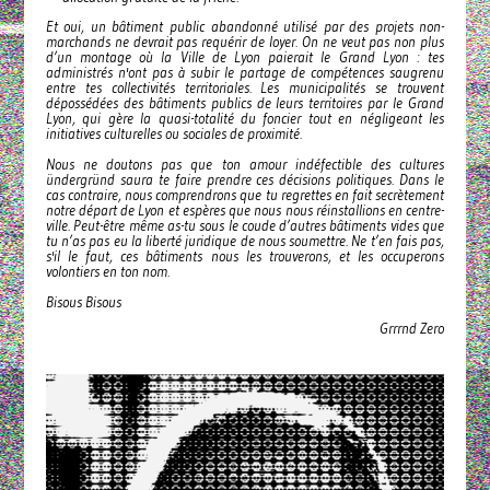
Et oui, un bâtiment public abandonné utilisé par des projets non-
marchands ne devrait pas requérir de loyer. On ne veut pas non plus
d’un montage où la Ville de Lyon paierait le Grand Lyon : tes
administrés n'ont pas à subir le partage de compétences saugrenu
entre tes collectivités territoriales. Les municipalités se trouvent
dépossédées des bâtiments publics de leurs territoires par le Grand
Lyon, qui gère la quasi-totalité du foncier tout en négligeant les
initiatives culturelles ou sociales de proximité.
Nous ne doutons pas que ton amour indéfectible des cultures
ündergründ saura te faire prendre ces décisions politiques. Dans le
cas contraire, nous comprendrons que tu regrettes en fait secrètement
notre départ de Lyon et espères que nous nous réinstallions en centre-
ville. Peut-être même as-tu sous le coude d’autres bâtiments vides que
tu n’as pas eu la liberté juridique de nous soumettre. Ne t’en fais pas,
s'il le faut, ces bâtiments nous les trouverons, et les occuperons
volontiers en ton nom.
Bisous Bisous
Grrrnd Zero