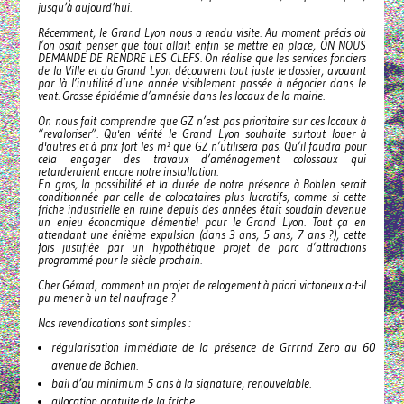
jusqu’à aujourd’hui.
Récemment, le Grand Lyon nous a rendu visite. Au moment précis où
l’on osait penser que tout allait enfin se mettre en place, ON NOUS
DEMANDE DE RENDRE LES CLEFS. On réalise que les services fonciers
de la Ville et du Grand Lyon découvrent tout juste le dossier, avouant
par là l’inutilité d’une année visiblement passée à négocier dans le
vent. Grosse épidémie d’amnésie dans les locaux de la mairie.
On nous fait comprendre que GZ n’est pas prioritaire sur ces locaux à
“revaloriser”. Qu'en vérité le Grand Lyon souhaite surtout louer à
d'autres et à prix fort les m² que GZ n’utilisera pas. Qu’il faudra pour
cela engager des travaux d’aménagement colossaux qui
retarderaient encore notre installation.
En gros, la possibilité et la durée de notre présence à Bohlen serait
conditionnée par celle de colocataires plus lucratifs, comme si cette
friche industrielle en ruine depuis des années était soudain devenue
un enjeu économique démentiel pour le Grand Lyon. Tout ça en
attendant une énième expulsion (dans 3 ans, 5 ans, 7 ans ?), cette
fois justifiée par un hypothétique projet de parc d’attractions
programmé pour le siècle prochain.
Cher Gérard, comment un projet de relogement à priori victorieux a-t-il
pu mener à un tel naufrage ?
Nos revendications sont simples :
régularisation immédiate de la présence de Grrrnd Zero au 60
avenue de Bohlen.
bail d’au minimum 5 ans à la signature, renouvelable.
allocation gratuite de la friche.