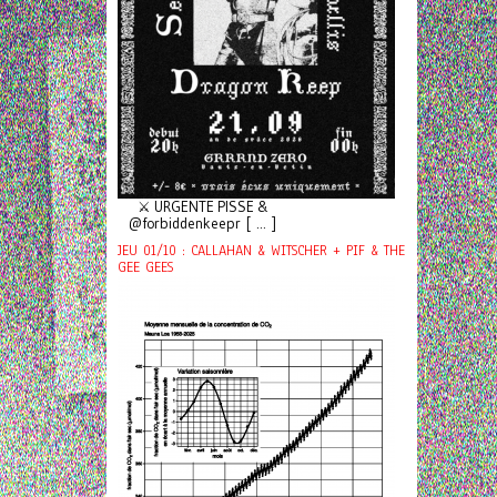
⚔️ URGENTE PISSE &
@forbiddenkeepr [ ... ]
JEU 01/10 : CALLAHAN & WITSCHER + PIF & THE
GEE GEES