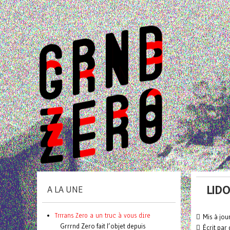
LID
A LA UNE
Trrrans Zero a un truc à vous dire
Mis à jou
Grrrnd Zero fait l’objet depuis
Écrit par