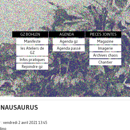
GZ BOHLEN
AGENDA
PIECES JOINTES
Manifeste
Agenda gz
Magazine
les Ateliers de
Agenda passé
Imagerie
GZ
Archives chaos
Infos pratiques
Chantier
Rejoindre gz
ONAUSAURUS
r : vendredi 2 avril 2021 13:45
dino