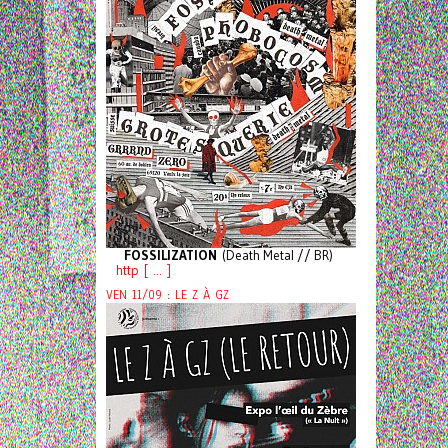
FOSSILIZATION
(Death Metal // BR)
http [ ... ]
VEN 11/09 : LE Z À GZ