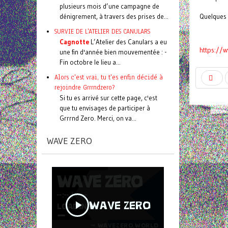
plusieurs mois d’une campagne de
dénigrement, à travers des prises de...
Quelques i
SURVIE DE L'ATELIER DES CANULARS
Cagnotte
L’Atelier des Canulars a eu
https://
une fin d'année bien mouvementée : -
Fin octobre le lieu a...
Alors c'est vrai, tu t'es enfin décidé à
rejoindre Grrrndzero?
Si tu es arrivé sur cette page, c'est
que tu envisages de participer à
Grrrnd Zero. Merci, on va...
WAVE ZERO