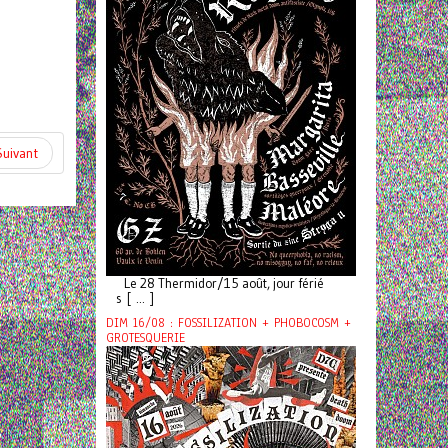
Suivant
Le 28 Thermidor/15 août, jour férié
s [ ... ]
DIM 16/08 : FOSSILIZATION + PHOBOCOSM +
GROTESQUERIE