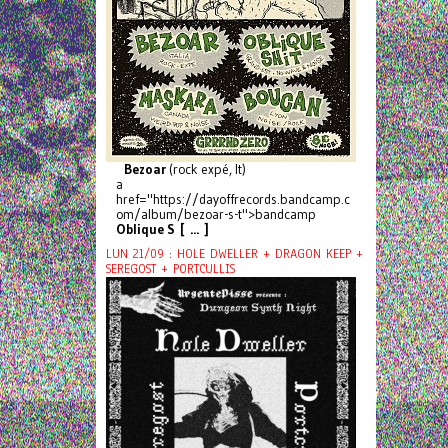
Bezoar
(rock expé, It)
a
href="https://dayoffrecords.bandcamp.c
om/album/bezoar-s-t">bandcamp
Oblique S [ ... ]
LUN 21/09 : HOLE DWELLER + DRAGON KEEP +
SEREGOST + PORTCULLIS