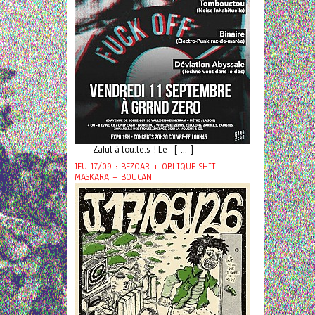
Zalut à tou.te.s ! Le [ ... ]
JEU 17/09 : BEZOAR + OBLIQUE SHIT +
MASKARA + BOUCAN