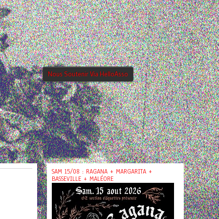
Nous Soutenir Via HelloAsso
SAM 15/08 : RAGANA + MARGARITA +
BASSEVILLE + MALÉORE