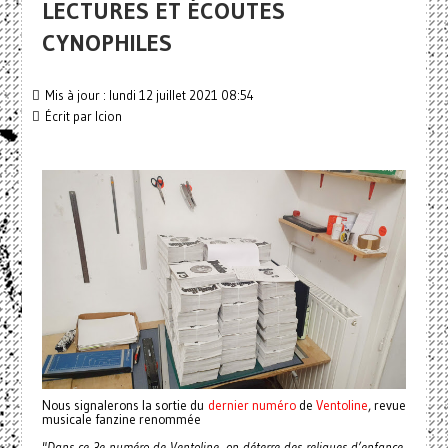
LECTURES ET ÉCOUTES
CYNOPHILES
Mis à jour : lundi 12 juillet 2021 08:54
Écrit par
Icion
Nous signalerons la sortie du
dernier numéro
de
Ventoline
, revue
musicale fanzine renommée
"Dans ce 3e numéro de Ventoline, on déterre des reliques d’enfance,