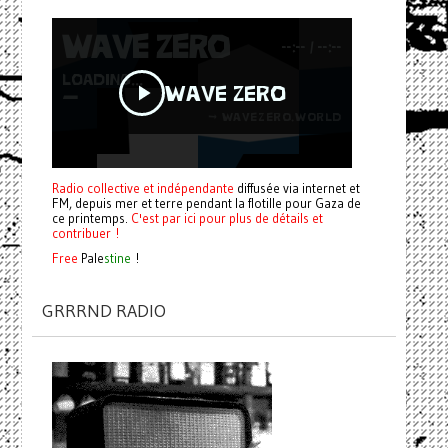
Radio collective et indépendante
diffusée via internet et
FM, depuis mer et terre pendant la flotille pour Gaza de
ce printemps.
C'est par ici pour plus de détails et
contribuer !
Free
Pale
stine
!
GRRRND RADIO