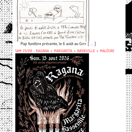
Pop funèbre présente, le 6 août au Grrr [ ... ]
SAM 15/08 : RAGANA + MARGARITA + BASSEVILLE + MALÉORE