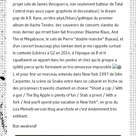
projet solo de James Vinciguerra, non seulement batteur de Total
Control mais aussi super graphiste et dessinateur); la dream
pop de A.R. Kane, un titre yéyé/blues/gothique du premier
album de Hache Tendre; des souvenirs de concerts clandos du
mois dernier qui m'ont bien fait frissonner (Naomie Klaus, And
The et Megabasse, le solo de Pierre "double manche" Bujeau), et
d'un concert beaucoup plus lointain dont je me rappelle surtout
le contexte (Libérez à GZ en 2014, à l'époque où B et H
squattaient un appart dans les pentes et chez qui le groupe a
splitté parce qu'ils formaient un trio amoureux impossible
); et pour finir un morceau entendu dans New York 1997 de John
Carpenter, la scène où Snake entre dans un cabaret en friche où
des prisonniers travestis chantent en choeur "Shoot a cop / With
a gun / The Big Apple is plenty of fun / Stab a priest / With a
fork / And you'll spend your vacation in New York", en gros du
Liza Minnelli version thug anarchiste et c'est évidemment très
entêtant...
Bon weekend!