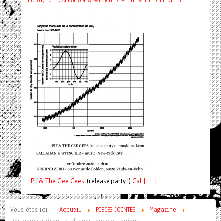
JEU 01/10 : CALLAHAN & WITSCHER + PIF & THE GEE GEES
Pif
& The Gee Gees
(release party !)
C
a
l [ ... ]
Vous êtes ici :
Accueil
PIECES JOINTES
Magazine