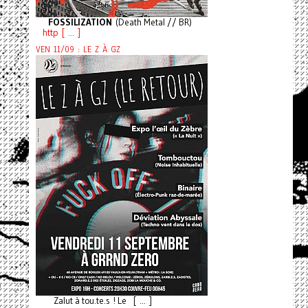
FOSSILIZATION
(Death Metal // BR)
http [ ... ]
VEN 11/09 : LE Z À GZ
Zalut à tou.te.s ! Le [ ... ]