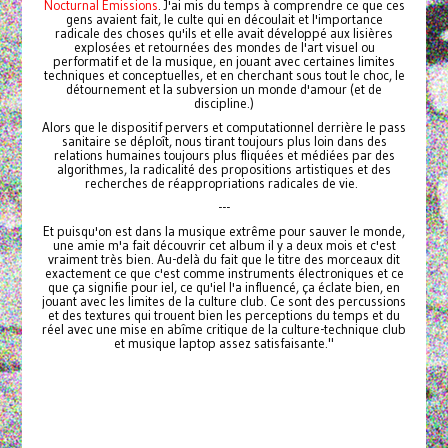
Nocturnal Emissions
. J'ai mis du temps à comprendre ce que ces
gens avaient fait, le culte qui en découlait et l'importance
radicale des choses qu'ils et elle avait développé aux lisières
explosées et retournées des mondes de l'art visuel ou
performatif et de la musique, en jouant avec certaines limites
techniques et conceptuelles, et en cherchant sous tout le choc, le
détournement et la subversion un monde d'amour (et de
discipline.)
Alors que le dispositif pervers et computationnel derrière le pass
sanitaire se déploît, nous tirant toujours plus loin dans des
relations humaines toujours plus fliquées et médiées par des
algorithmes, la radicalité des propositions artistiques et des
recherches de réappropriations radicales de vie.
---
Et puisqu'on est dans la musique extrême pour sauver le monde,
une amie m'a fait découvrir cet album il y a deux mois et c'est
vraiment très bien. Au-delà du fait que le titre des morceaux dit
exactement ce que c'est comme instruments électroniques et ce
que ça signifie pour iel, ce qu'iel l'a influencé, ça éclate bien, en
jouant avec les limites de la culture club. Ce sont des percussions
et des textures qui trouent bien les perceptions du temps et du
réel avec une mise en abîme critique de la culture-technique club
et musique laptop assez satisfaisante."