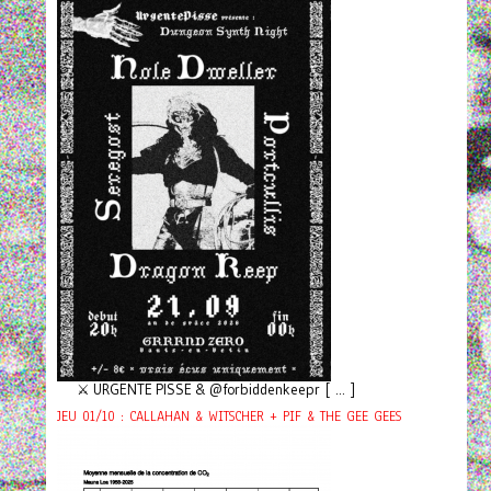
⚔️ URGENTE PISSE & @forbiddenkeepr [ ... ]
JEU 01/10 : CALLAHAN & WITSCHER + PIF & THE GEE GEES