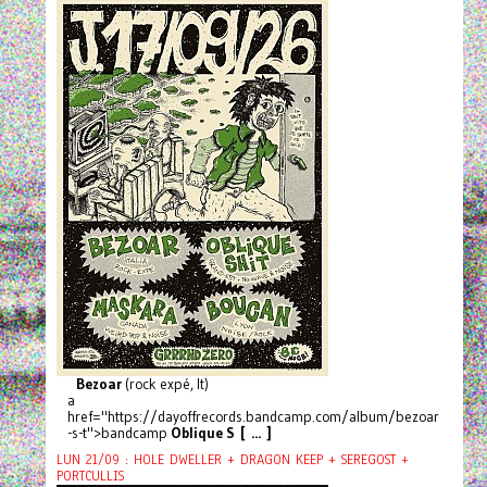
Bezoar
(rock expé, It)
a
href="https://dayoffrecords.bandcamp.com/album/bezoar
-s-t">bandcamp
Oblique S [ ... ]
LUN 21/09 : HOLE DWELLER + DRAGON KEEP + SEREGOST +
PORTCULLIS