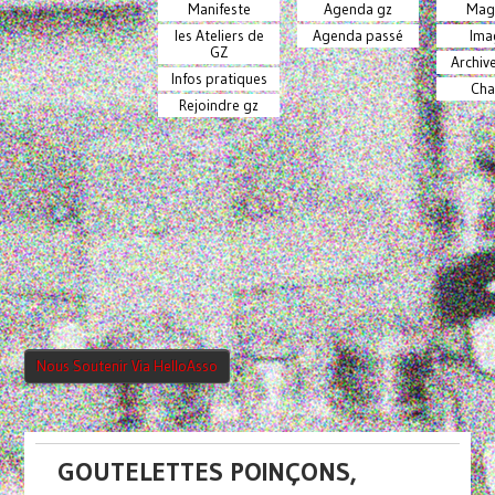
Manifeste
Agenda gz
Mag
les Ateliers de
Agenda passé
Ima
GZ
Archiv
Infos pratiques
Cha
Rejoindre gz
Nous Soutenir Via HelloAsso
GOUTELETTES POINÇONS,