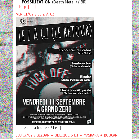
FOSSILIZATION
(Death Metal // BR)
http [ ... ]
VEN 11/09 : LE Z À GZ
Zalut à tou.te.s ! Le [ ... ]
JEU 17/09 : BEZOAR + OBLIQUE SHIT + MASKARA + BOUCAN