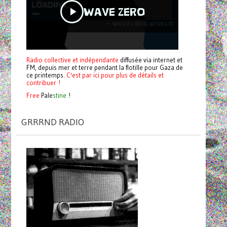
Radio collective et indépendante
diffusée via internet et
FM, depuis mer et terre pendant la flotille pour Gaza de
ce printemps.
C'est par ici pour plus de détails et
contribuer !
Free
Pale
stine
!
GRRRND RADIO