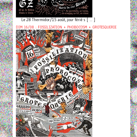
Le 28 Thermidor/15 août, jour férié s [ ... ]
DIM 16/08 : FOSSILIZATION + PHOBOCOSM + GROTESQUERIE