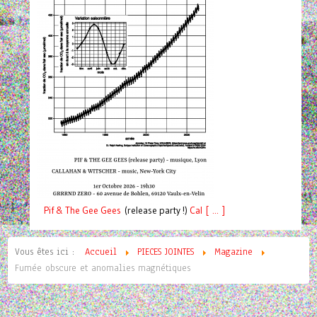
Pif
& The Gee Gees
(release party !)
C
a
l [ ... ]
Vous êtes ici :
Accueil
PIECES JOINTES
Magazine
Fumée obscure et anomalies magnétiques