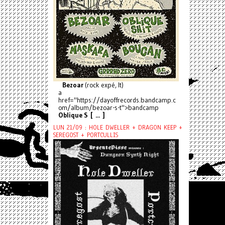
Bezoar
(rock expé, It)
a
href="https://dayoffrecords.bandcamp.c
om/album/bezoar-s-t">bandcamp
Oblique S [ ... ]
LUN 21/09 : HOLE DWELLER + DRAGON KEEP +
SEREGOST + PORTCULLIS