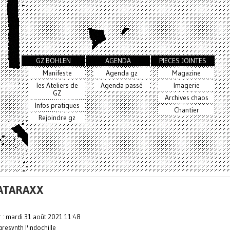
GZ BOHLEN
AGENDA
PIECES JOINTES
Manifeste
Agenda gz
Magazine
les Ateliers de
Agenda passé
Imagerie
GZ
Archives chaos
Infos pratiques
Chantier
Rejoindre gz
ATARAXX
r : mardi 31 août 2021 11:48
gresynth l'indochille