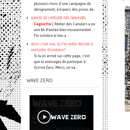
plusieurs mois d’une campagne de
dénigrement, à travers des prises de...
SURVIE DE L'ATELIER DES CANULARS
Cagnotte
L’Atelier des Canulars a eu
une fin d'année bien mouvementée : -
Fin octobre le lieu a...
Alors c'est vrai, tu t'es enfin décidé à
rejoindre Grrrndzero?
Si tu es arrivé sur cette page, c'est
que tu envisages de participer à
Grrrnd Zero. Merci, on va...
WAVE ZERO