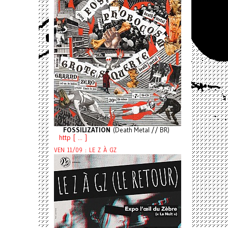
FOSSILIZATION
(Death Metal // BR)
http [ ... ]
VEN 11/09 : LE Z À GZ