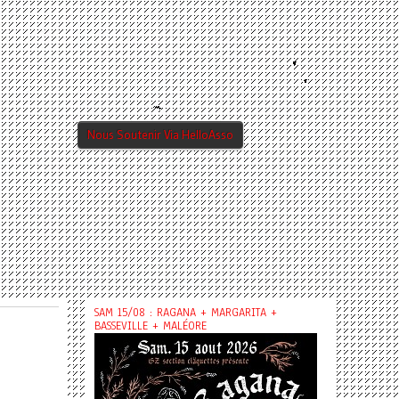
Nous Soutenir Via HelloAsso
SAM 15/08 : RAGANA + MARGARITA +
BASSEVILLE + MALÉORE