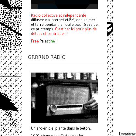
Radio collective et indépendante
diffusée via internet et FM, depuis mer
et terre pendant la flotille pour Gaza de
ce printemps.
C'est par ici pour plus de
détails et contribuer !
Free
Pale
stine
!
GRRRND RADIO
Un arc-en-ciel planté dans le béton.
Lovataraxx
1001 chansons offertes par les