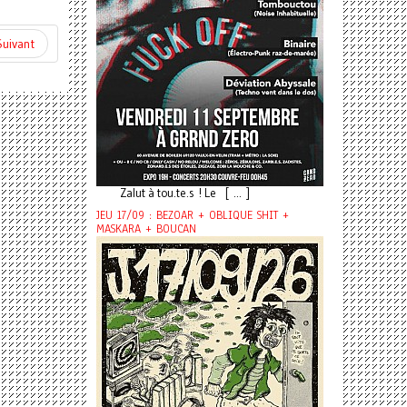
Suivant
Zalut à tou.te.s ! Le [ ... ]
JEU 17/09 : BEZOAR + OBLIQUE SHIT +
MASKARA + BOUCAN