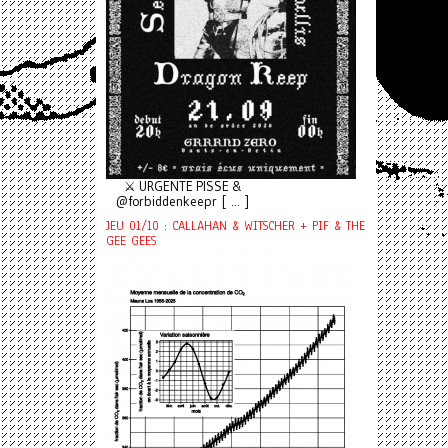
⚔️ URGENTE PISSE &
@forbiddenkeepr [ ... ]
JEU 01/10 : CALLAHAN & WITSCHER + PIF & THE
GEE GEES