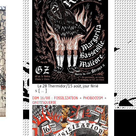
Le 28 Thermidor/15 août, jour férié
s [ ... ]
DIM 16/08 : FOSSILIZATION + PHOBOCOSM +
GROTESQUERIE