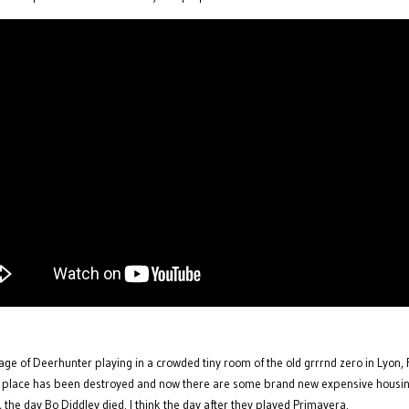
ge of Deerhunter playing in a crowded tiny room of the old grrrnd zero in Lyon, 
e place has been destroyed and now there are some brand new expensive housin
the day Bo Diddley died. I think the day after they played Primavera.