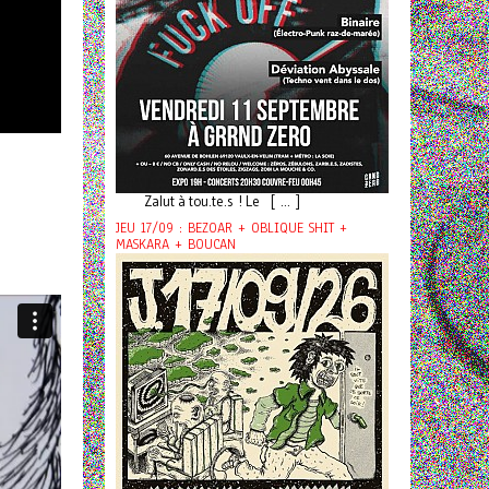
Zalut à tou.te.s ! Le [ ... ]
JEU 17/09 : BEZOAR + OBLIQUE SHIT +
MASKARA + BOUCAN