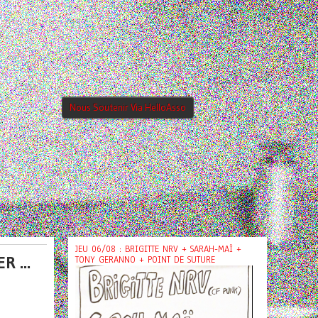
Nous Soutenir Via HelloAsso
JEU 06/08 : BRIGITTE NRV + SARAH-MAÏ +
 ...
TONY GERANNO + POINT DE SUTURE