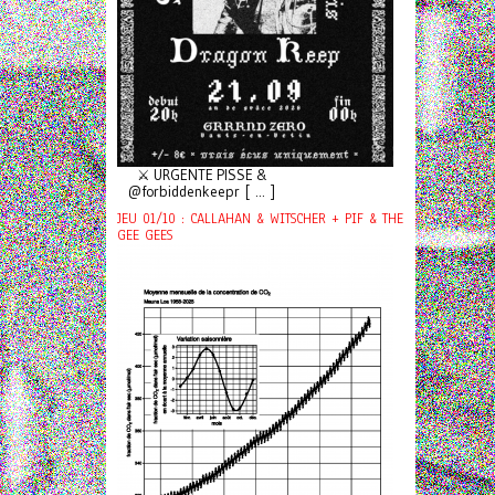
⚔️ URGENTE PISSE &
@forbiddenkeepr [ ... ]
JEU 01/10 : CALLAHAN & WITSCHER + PIF & THE
GEE GEES