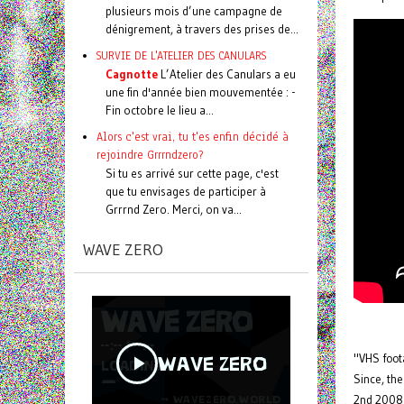
plusieurs mois d’une campagne de
dénigrement, à travers des prises de...
SURVIE DE L'ATELIER DES CANULARS
Cagnotte
L’Atelier des Canulars a eu
une fin d'année bien mouvementée : -
Fin octobre le lieu a...
Alors c'est vrai, tu t'es enfin décidé à
rejoindre Grrrndzero?
Si tu es arrivé sur cette page, c'est
que tu envisages de participer à
Grrrnd Zero. Merci, on va...
WAVE ZERO
"VHS foota
Since, th
2nd 2008, 