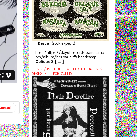
Bezoar
(rock expé, It)
a
href="https://dayoffrecords.bandcamp.c
om/album/bezoar-s-t">bandcamp
Oblique S [ ... ]
LUN 21/09 : HOLE DWELLER + DRAGON KEEP +
SEREGOST + PORTCULLIS
Suivant