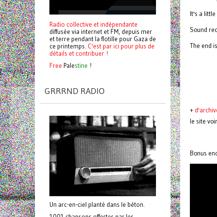
It's a litt
Radio collective et indépendante
Sound rec
diffusée via internet et FM, depuis mer
et terre pendant la flotille pour Gaza de
The end i
ce printemps.
C'est par ici pour plus de
détails et contribuer !
Free
Pale
stine
!
GRRRND RADIO
+
d'archiv
le site vo
Bonus enco
Un arc-en-ciel planté dans le béton.
1001 chansons offertes par les