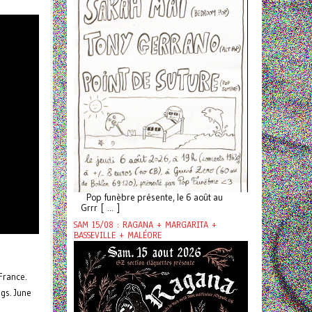
Pop funèbre présente, le 6 août au
Grrr [ ... ]
SAM 15/08 : RAGANA + MARGARITA +
BASSEVILLE + MALÉORE
France.
gs. June