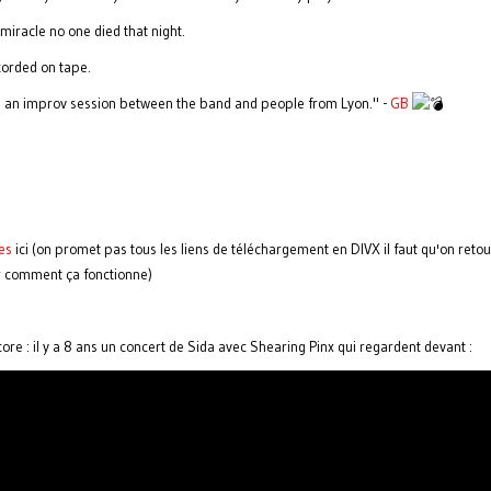
le miracle no one died that night.
orded on tape.
s an improv session between the band and people from Lyon." -
GB
es
ici (on promet pas tous les liens de téléchargement en DIVX il faut qu'on reto
ir comment ça fonctionne)
re : il y a 8 ans un concert de Sida avec Shearing Pinx qui regardent devant :