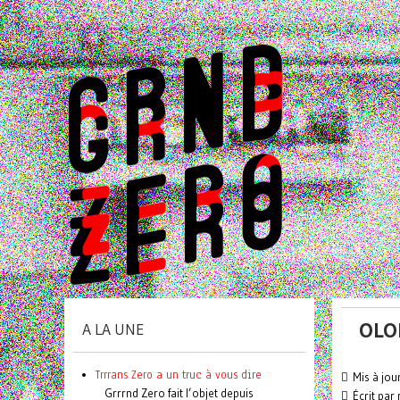
OLO
A LA UNE
Trrrans Zero a un truc à vous dire
Mis à jou
Grrrnd Zero fait l’objet depuis
Écrit par