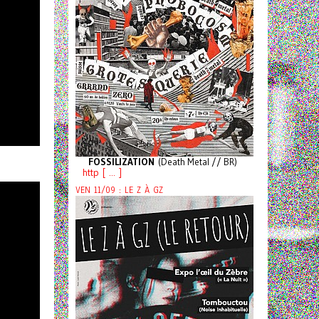
FOSSILIZATION
(Death Metal // BR)
http [ ... ]
VEN 11/09 : LE Z À GZ