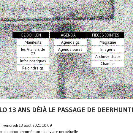
GZ BOHLEN
AGENDA
PIECES JOINTES
Manifeste
Agenda gz
Magazine
les Ateliers de
Agenda passé
Imagerie
GZ
Archives chaos
Infos pratiques
Chantier
Rejoindre gz
LO 13 ANS DÉJÀ LE PASSAGE DE DEERHUNTER
r : vendredi 13 août 2021 10:09
nosteuphorie-immémoire babyface perpétuelle