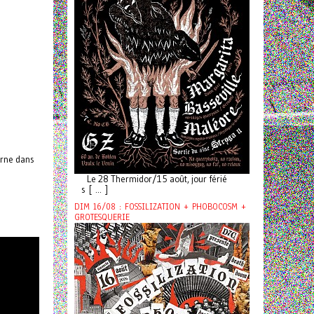
urne dans
Le 28 Thermidor/15 août, jour férié
s [ ... ]
DIM 16/08 : FOSSILIZATION + PHOBOCOSM +
GROTESQUERIE