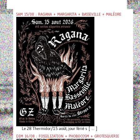
SAM 15/08 : RAGANA + MARGARITA + BASSEVILLE + MALÉORE
Le 28 Thermidor/15 août, jour férié s [ ... ]
DIM 16/08 : FOSSILIZATION + PHOBOCOSM + GROTESQUERIE