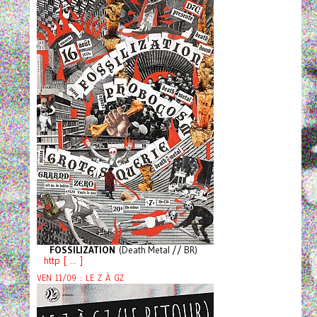
FOSSILIZATION
(Death Metal // BR)
http [ ... ]
VEN 11/09 : LE Z À GZ