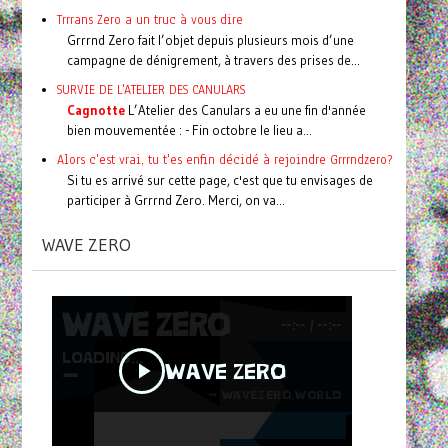
Trrrans Zero a un truc à vous dire
Grrrnd Zero fait l’objet depuis plusieurs mois d’une
campagne de dénigrement, à travers des prises de...
SURVIE DE L'ATELIER DES CANULARS
Cagnotte
L’Atelier des Canulars a eu une fin d'année
bien mouvementée : - Fin octobre le lieu a...
Alors c'est vrai, tu t'es enfin décidé à rejoindre Grrrndzero?
Si tu es arrivé sur cette page, c'est que tu envisages de
participer à Grrrnd Zero. Merci, on va...
WAVE ZERO