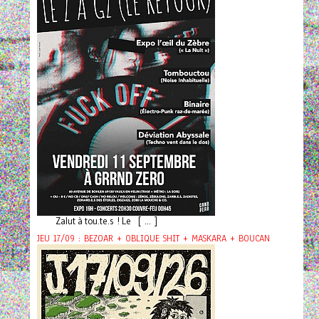
Zalut à tou.te.s ! Le [ ... ]
JEU 17/09 : BEZOAR + OBLIQUE SHIT + MASKARA + BOUCAN