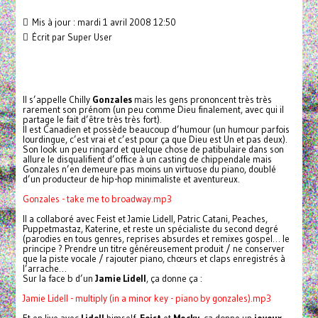
Mis à jour : mardi 1 avril 2008 12:50
Écrit par
Super User
Il s’appelle Chilly
Gonzales
mais les gens prononcent très très
rarement son prénom (un peu comme Dieu finalement, avec qui il
partage le fait d’être très très fort).
Il est Canadien et possède beaucoup d’humour (un humour parfois
lourdingue, c’est vrai et c’est pour ça que Dieu est Un et pas deux).
Son look un peu ringard et quelque chose de patibulaire dans son
allure le disqualifient d’office à un casting de chippendale mais
Gonzales n’en demeure pas moins un virtuose du piano, doublé
d’un producteur de hip-hop minimaliste et aventureux.
Gonzales - take me to broadway.mp3
Il a collaboré avec Feist et Jamie Lidell, Patric Catani, Peaches,
Puppetmastaz, Katerine, et reste un spécialiste du second degré
(parodies en tous genres, reprises absurdes et remixes gospel… le
principe ? Prendre un titre généreusement produit / ne conserver
que la piste vocale / rajouter piano, chœurs et claps enregistrés à
l’arrache…
Sur la face b d’un
Jamie Lidell
, ça donne ça :
Jamie Lidell - multiply (in a minor key - piano by gonzales).mp3