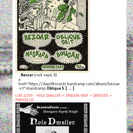
Bezoar
(rock expé, It)
a
href="https://dayoffrecords.bandcamp.com/album/bezoar
-s-t">bandcamp
Oblique S [ ... ]
LUN 21/09 : HOLE DWELLER + DRAGON KEEP + SEREGOST +
PORTCULLIS