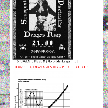
⚔️ URGENTE PISSE & @forbiddenkeepr [ ... ]
JEU 01/10 : CALLAHAN & WITSCHER + PIF & THE GEE GEES