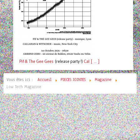
Pif
& The Gee Gees
(release party !)
C
a
l [ ... ]
Vous êtes ici :
Accueil
PIECES JOINTES
Magazine
Low Tech Magazine