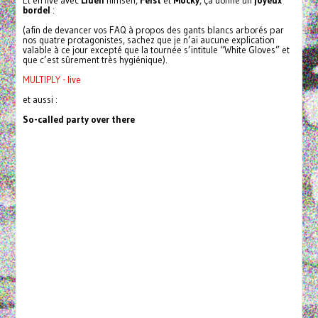
Et en live avec
Lidell
himself,
Feist
et
Mocky
, ça donne un
joyeux
bordel
:
(afin de devancer vos FAQ à propos des gants blancs arborés par
nos quatre protagonistes, sachez que je n’ai aucune explication
valable à ce jour excepté que la tournée s’intitule “White Gloves” et
que c’est sûrement très hygiénique).
MULTIPLY - live
et aussi :
So-called party over there