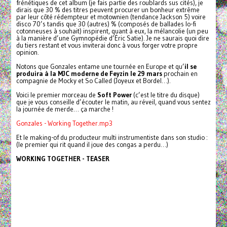
frénétiques de cet album (je fais partie des roublards sus cités), je
dirais que 30 % des titres peuvent procurer un bonheur extrême
par leur côté rédempteur et motownien (tendance Jackson 5) voire
disco 70’s tandis que 30 (autres) % (composés de ballades lo-fi
cotonneuses à souhait) inspirent, quant à eux, la mélancolie (un peu
à la manière d’une Gymnopédie d’Éric Satie). Je ne saurais quoi dire
du tiers restant et vous inviterai donc à vous forger votre propre
opinion.
Notons que Gonzales entame une tournée en Europe et qu’
il se
produira à la MJC moderne de Feyzin le 29 mars
prochain en
compagnie de Mocky et So Called (Joyeux et Bordel…).
Voici le premier morceau de
Soft Power
(c’est le titre du disque)
que je vous conseille d’écouter le matin, au réveil, quand vous sentez
la journée de merde… ça marche !
Gonzales - Working Together.mp3
Et le making-of du producteur multi instrumentiste dans son studio :
(le premier qui rit quand il joue des congas a perdu…)
WORKING TOGETHER - TEASER