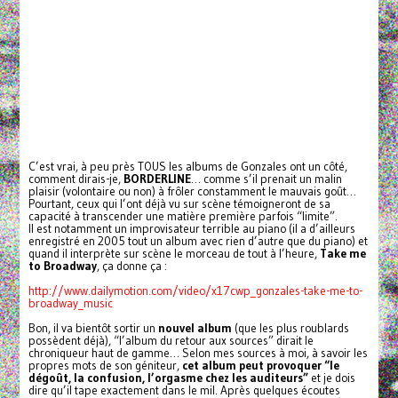
C’est vrai, à peu près TOUS les albums de Gonzales ont un côté,
comment dirais-je,
BORDERLINE
… comme s’il prenait un malin
plaisir (volontaire ou non) à frôler constamment le mauvais goût…
Pourtant, ceux qui l’ont déjà vu sur scène témoigneront de sa
capacité à transcender une matière première parfois “limite”.
Il est notamment un improvisateur terrible au piano (il a d’ailleurs
enregistré en 2005 tout un album avec rien d’autre que du piano) et
quand il interprète sur scène le morceau de tout à l’heure,
Take me
to Broadway
, ça donne ça :
http://www.dailymotion.com/video/x17cwp_gonzales-take-me-to-
broadway_music
Bon, il va bientôt sortir un
nouvel album
(que les plus roublards
possèdent déjà), “l’album du retour aux sources” dirait le
chroniqueur haut de gamme… Selon mes sources à moi, à savoir les
propres mots de son géniteur,
cet album peut provoquer “le
dégoût, la confusion, l’orgasme chez les auditeurs”
et je dois
dire qu’il tape exactement dans le mil. Après quelques écoutes