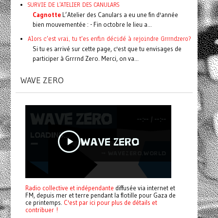
SURVIE DE L'ATELIER DES CANULARS
Cagnotte
L’Atelier des Canulars a eu une fin d'année
bien mouvementée : - Fin octobre le lieu a...
Alors c'est vrai, tu t'es enfin décidé à rejoindre Grrrndzero?
Si tu es arrivé sur cette page, c'est que tu envisages de
participer à Grrrnd Zero. Merci, on va...
WAVE ZERO
Radio collective et indépendante
diffusée via internet et
FM, depuis mer et terre pendant la flotille pour Gaza de
ce printemps.
C'est par ici pour plus de détails et
contribuer !