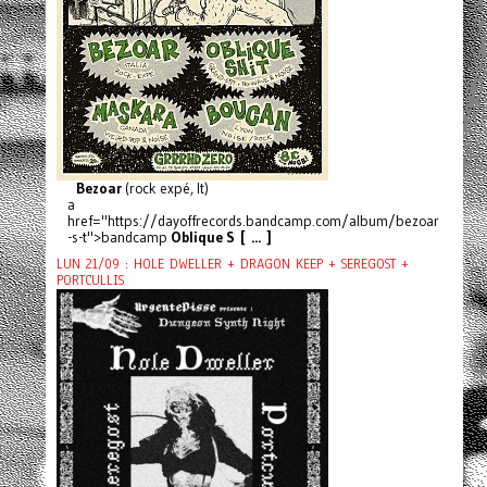
Bezoar
(rock expé, It)
a
href="https://dayoffrecords.bandcamp.com/album/bezoar
-s-t">bandcamp
Oblique S [ ... ]
LUN 21/09 : HOLE DWELLER + DRAGON KEEP + SEREGOST +
PORTCULLIS