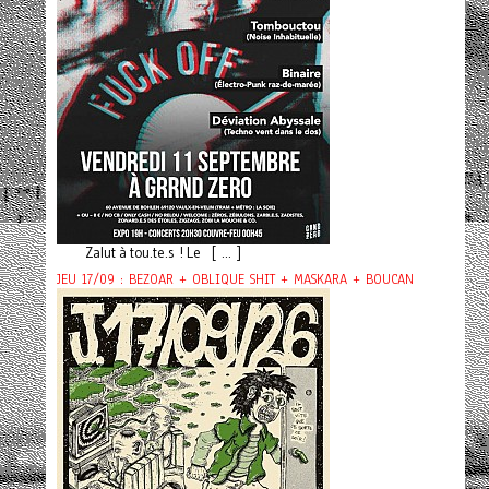
Zalut à tou.te.s ! Le [ ... ]
JEU 17/09 : BEZOAR + OBLIQUE SHIT + MASKARA + BOUCAN