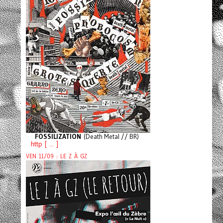
FOSSILIZATION
(Death Metal // BR)
http [ ... ]
VEN 11/09 : LE Z À GZ