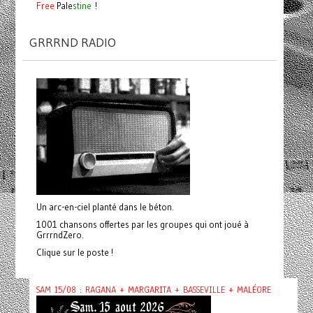
Free
Pale
stine
!
GRRRND RADIO
Un arc-en-ciel planté dans le béton.
1001 chansons offertes par les groupes qui ont joué à
GrrrndZero.
Clique sur le poste !
SAM 15/08 : RAGANA + MARGARITA + BASSEVILLE + MALÉORE