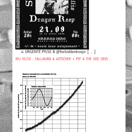
⚔️ URGENTE PISSE & @forbiddenkeepr [ ... ]
JEU 01/10 : CALLAHAN & WITSCHER + PIF & THE GEE GEES