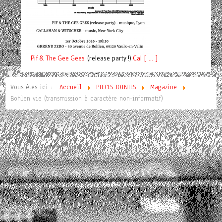
Pif
& The Gee Gees
(release party !)
C
a
l [ ... ]
Vous êtes ici :
Accueil
PIECES JOINTES
Magazine
Bohlen vie (transmission à caractère non-informatif)