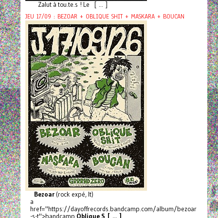
Zalut à tou.te.s ! Le [ ... ]
JEU 17/09 : BEZOAR + OBLIQUE SHIT + MASKARA + BOUCAN
Bezoar
(rock expé, It)
a
href="https://dayoffrecords.bandcamp.com/album/bezoar
-s-t">bandcamp
Oblique S [ ... ]