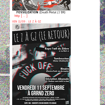
FOSSILIZATION
(Death Metal // BR)
http [ ... ]
VEN 11/09 : LE Z À GZ