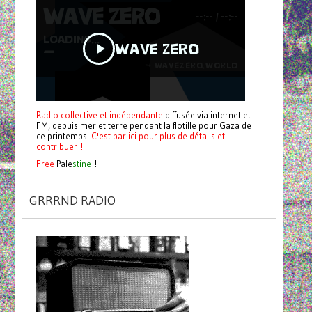
Radio collective et indépendante
diffusée via internet et
FM, depuis mer et terre pendant la flotille pour Gaza de
ce printemps.
C'est par ici pour plus de détails et
contribuer !
Free
Pale
stine
!
GRRRND RADIO