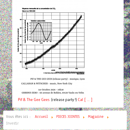
Pif
& The Gee Gees
(release party !)
C
a
l [ ... ]
Vous êtes ici :
Accueil
PIECES JOINTES
Magazine
Investir