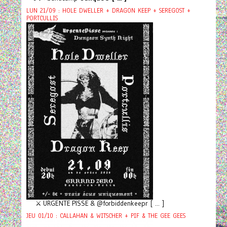
LUN 21/09 : HOLE DWELLER + DRAGON KEEP + SEREGOST +
PORTCULLIS
⚔️ URGENTE PISSE & @forbiddenkeepr [ ... ]
JEU 01/10 : CALLAHAN & WITSCHER + PIF & THE GEE GEES