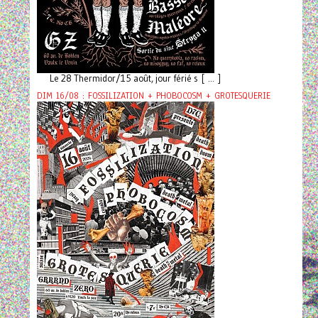
Le 28 Thermidor/15 août, jour férié s [ ... ]
DIM 16/08 : FOSSILIZATION + PHOBOCOSM + GROTESQUERIE