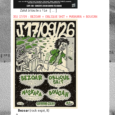
Zalut à tou.te.s ! Le [ ... ]
JEU 17/09 : BEZOAR + OBLIQUE SHIT + MASKARA + BOUCAN
Bezoar
(rock expé, It)
a