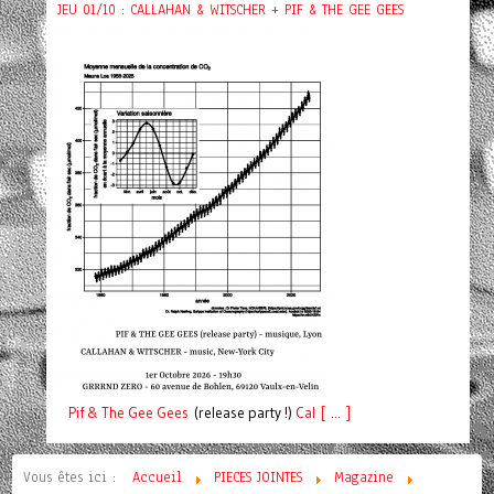
JEU 01/10 : CALLAHAN & WITSCHER + PIF & THE GEE GEES
Pif
& The Gee Gees
(release party !)
C
a
l [ ... ]
Vous êtes ici :
Accueil
PIECES JOINTES
Magazine