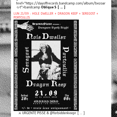
href="https://dayoffrecords.bandcamp.com/album/bezoar
-s-t">bandcamp
Oblique S [ ... ]
LUN 21/09 : HOLE DWELLER + DRAGON KEEP + SEREGOST +
PORTCULLIS
⚔️ URGENTE PISSE & @forbiddenkeepr [ ... ]