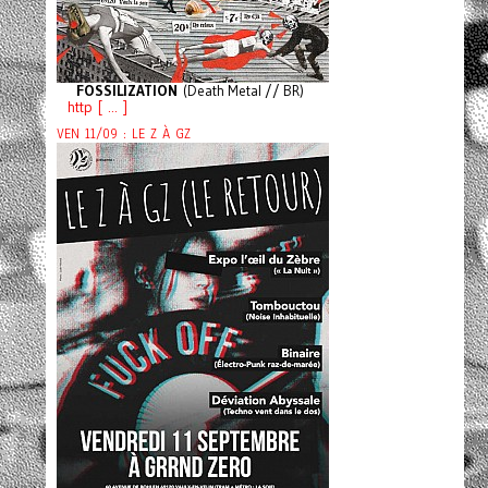
FOSSILIZATION
(Death Metal // BR)
http [ ... ]
VEN 11/09 : LE Z À GZ