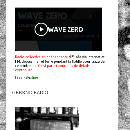
Radio collective et indépendante
diffusée via internet et
FM, depuis mer et terre pendant la flotille pour Gaza de
ce printemps.
C'est par ici pour plus de détails et
contribuer !
Free
Pale
stine
!
GRRRND RADIO