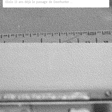
Ololo 13 ans déjà le passage de Deerhunter ...