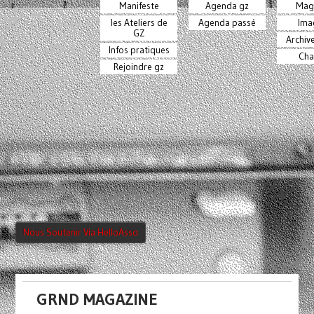
Manifeste
Agenda gz
Mag
les Ateliers de
Agenda passé
Ima
GZ
Archiv
Infos pratiques
Cha
Rejoindre gz
Nous Soutenir Via HelloAsso
GRND MAGAZINE