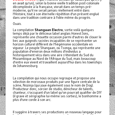
en avait qu'un), selon la bonne vieille tradition post-coloniale
décomplexée à la française, vivrait dans un temps pré-
moderne, qu'il ne serait jamais réellement entré dans
l'Histoire, tout à son éternelle répétition d'un présent englué
dans une tradition contraire à l'idée même du progrès.
Ouais.
La compilation
Shangaan Electro
, sortie voilà quelques
temps déjà par le délicieux label anglais Honest Jons,
représente une chouette occasion parmi d'autres de clouer le
bec aux guignols racistes incapables de se représenter un
horizon culturel différent de l'hégémonie occidentale en
vigueur. Le peuple Shangaan, ou Tsonga, qui représente une
population d'environ deux millions d'individus a
historiquement vécu dans une aire s'étendant du Sud du
Mozambique au Nord de l'Afrique du Sud, mais beaucoup
d'entre eux vivent et travaillent aujourd'hui dans les townships
de Johannesburg.
La compilation qui nous occupe regroupe et propose une
sélection de morceaux produits par une figure centrale de la
scène, Nozinja (qui joue également sous le nom de Dog).
Producteur donc, sorcier de studio, dénicheur de talents,
chanteur, s'occupant d'un label qu'on pourrait qualifier de DIY
(il grave et sérigraphie lui-même ses sorties), le bonhomme a
plus d'une corde à son arc.
Il suggère à travers ses productions un nouveau langage pour