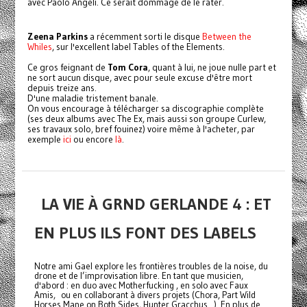
avec Paolo Angeli. Ce serait dommage de le rater.
Zeena Parkins
a récemment sorti le disque
Between the
Whiles
, sur l'excellent label Tables of the Elements.
Ce gros feignant de
Tom Cora
, quant à lui, ne joue nulle part et
ne sort aucun disque, avec pour seule excuse d'être mort
depuis treize ans.
D'une maladie tristement banale.
On vous encourage à télécharger sa discographie complète
(ses deux albums avec The Ex, mais aussi son groupe Curlew,
ses travaux solo, bref fouinez) voire même à l'acheter, par
exemple
ici
ou encore
là
.
LA VIE À GRND GERLANDE 4 : ET
EN PLUS ILS FONT DES LABELS
Notre ami Gael explore les frontières troubles de la noise, du
drone et de l’improvisation libre. En tant que musicien,
d'abord : en duo avec Motherfucking , en solo avec Faux
Amis, ou en collaborant à divers projets (Chora, Part Wild
Horses Mane on Both Sides, Hunter Gracchus...). En plus de