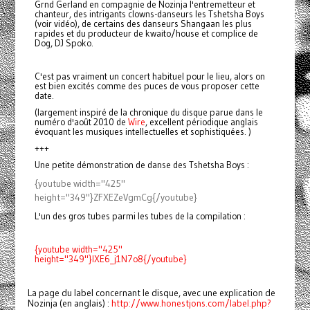
Grnd Gerland en compagnie de Nozinja l'entremetteur et
chanteur, des intrigants clowns-danseurs les Tshetsha Boys
(voir vidéo), de certains des danseurs Shangaan les plus
rapides et du producteur de kwaito/house et complice de
Dog, DJ Spoko.
C'est pas vraiment un concert habituel pour le lieu, alors on
est bien excités comme des puces de vous proposer cette
date.
(largement inspiré de la chronique du disque parue dans le
numéro d'août 2010 de
Wire
, excellent périodique anglais
évoquant les musiques intellectuelles et sophistiquées. )
+++
Une petite démonstration de danse des Tshetsha Boys :
{youtube width="425"
height="349"}ZFXEZeVgmCg{/youtube}
L'un des gros tubes parmi les tubes de la compilation :
{youtube width="425"
height="349"}IXE6_j1N7o8{/youtube}
La page du label concernant le disque, avec une explication de
Nozinja (en anglais) :
http://www.honestjons.com/label.php?