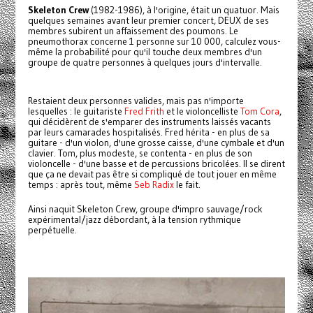
Skeleton Crew
(1982-1986), à l'origine, était un quatuor. Mais
quelques semaines avant leur premier concert, DEUX de ses
membres subirent un affaissement des poumons. Le
pneumothorax concerne 1 personne sur 10 000, calculez vous-
même la probabilité pour qu'il touche deux membres d'un
groupe de quatre personnes à quelques jours d'intervalle.
Restaient deux personnes valides, mais pas n'importe
lesquelles : le guitariste
Fred Frith
et le violoncelliste
Tom Cora
,
qui décidèrent de s'emparer des instruments laissés vacants
par leurs camarades hospitalisés. Fred hérita - en plus de sa
guitare - d'un violon, d'une grosse caisse, d'une cymbale et d'un
clavier. Tom, plus modeste, se contenta - en plus de son
violoncelle - d'une basse et de percussions bricolées. Il se dirent
que ça ne devait pas être si compliqué de tout jouer en même
temps : après tout, même
Seb Radix
le fait.
Ainsi naquit Skeleton Crew, groupe d'impro sauvage/rock
expérimental/jazz débordant, à la tension rythmique
perpétuelle.