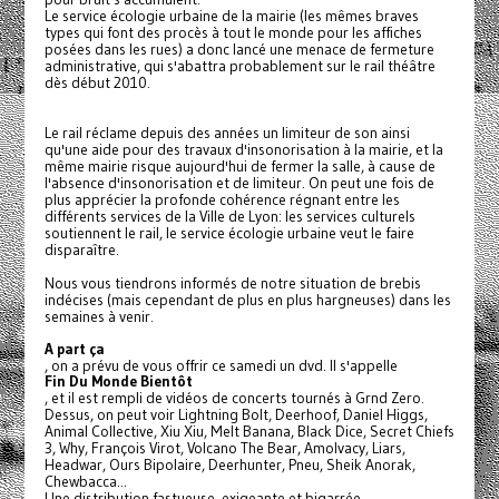
Le service écologie urbaine de la mairie (les mêmes braves
types qui font des procès à tout le monde pour les affiches
posées dans les rues) a donc lancé une menace de fermeture
administrative, qui s'abattra probablement sur le rail théâtre
dès début 2010.
Le rail réclame depuis des années un limiteur de son ainsi
qu'une aide pour des travaux d'insonorisation à la mairie, et la
même mairie risque aujourd'hui de fermer la salle, à cause de
l'absence d'insonorisation et de limiteur. On peut une fois de
plus apprécier la profonde cohérence régnant entre les
différents services de la Ville de Lyon: les services culturels
soutiennent le rail, le service écologie urbaine veut le faire
disparaître.
Nous vous tiendrons informés de notre situation de brebis
indécises (mais cependant de plus en plus hargneuses) dans les
semaines à venir.
A part ça
, on a prévu de vous offrir ce samedi un dvd. Il s'appelle
Fin Du Monde Bientôt
, et il est rempli de vidéos de concerts tournés à Grnd Zero.
Dessus, on peut voir Lightning Bolt, Deerhoof, Daniel Higgs,
Animal Collective, Xiu Xiu, Melt Banana, Black Dice, Secret Chiefs
3, Why, François Virot, Volcano The Bear, Amolvacy, Liars,
Headwar, Ours Bipolaire, Deerhunter, Pneu, Sheik Anorak,
Chewbacca...
Une distribution fastueuse, exigeante et bigarrée.