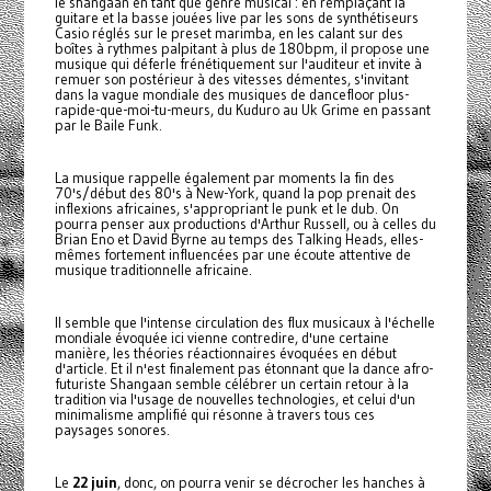
le shangaan en tant que genre musical : en remplaçant la
guitare et la basse jouées live par les sons de synthétiseurs
Casio réglés sur le preset marimba, en les calant sur des
boîtes à rythmes palpitant à plus de 180bpm, il propose une
musique qui déferle frénétiquement sur l'auditeur et invite à
remuer son postérieur à des vitesses démentes, s'invitant
dans la vague mondiale des musiques de dancefloor plus-
rapide-que-moi-tu-meurs, du Kuduro au Uk Grime en passant
par le Baile Funk.
La musique rappelle également par moments la fin des
70's/début des 80's à New-York, quand la pop prenait des
inflexions africaines, s'appropriant le punk et le dub. On
pourra penser aux productions d'Arthur Russell, ou à celles du
Brian Eno et David Byrne au temps des Talking Heads, elles-
mêmes fortement influencées par une écoute attentive de
musique traditionnelle africaine.
Il semble que l'intense circulation des flux musicaux à l'échelle
mondiale évoquée ici vienne contredire, d'une certaine
manière, les théories réactionnaires évoquées en début
d'article. Et il n'est finalement pas étonnant que la dance afro-
futuriste Shangaan semble célébrer un certain retour à la
tradition via l'usage de nouvelles technologies, et celui d'un
minimalisme amplifié qui résonne à travers tous ces
paysages sonores.
Le
22 juin
, donc, on pourra venir se décrocher les hanches à