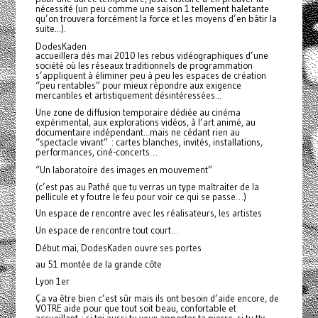
nécessité (un peu comme une saison 1 tellement haletante
qu’on trouvera forcément la force et les moyens d’en bâtir la
suite...).
DodesKaden
accueillera dés mai 2010 les rebus vidéographiques d’une
société où les réseaux traditionnels de programmation
s’appliquent à éliminer peu à peu les espaces de création
“peu rentables” pour mieux répondre aux exigence
mercantiles et artistiquement désintéressées...
Une zone de diffusion temporaire dédiée au cinéma
expérimental, aux explorations vidéos, à l’art animé, au
documentaire indépendant...
mais ne cédant rien au
“spectacle vivant” : cartes blanches, invités, installations,
performances, ciné-concerts…
“Un laboratoire des images en mouvement”
(c’est pas au Pathé que tu verras un type maltraiter de la
pellicule et y foutre le feu pour voir ce qui se passe…)
Un espace de rencontre avec les réalisateurs, les artistes
Un espace de rencontre tout court…
Début mai, DodesKaden ouvre ses portes
au 51 montée de la grande côte
Lyon 1er
Ça va être bien c’est sûr mais ils ont besoin d’aide encore, de
VOTRE aide pour que tout soit beau, confortable et