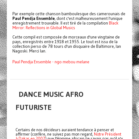
Par exemple cette chanson bamboulesque des camerounais de
Paul Pendja Ensemble
, dont c'est malheureusement l'unique
enregistrement trouvable. Il est tiré de la compilation
Black
Mirror: Reflections in Global Musics
Cette compil est composée de morceaux d'une vingtaine de
pays, enregistrés entre 1918 et 1955. Le tout est issu de la
collection perso de 78 tours d'un disquaire de Baltimore, Ian
Nagoski. Merci Ian.
Paul Pendja Ensemble - ngo mebou melane
DANCE MUSIC AFRO
FUTURISTE
Certains de nos décideurs auraient tendance à penser et
affirmer (confère, ne suivez pas mon regard,
Notre Président
à Dakar en 2007
) que l'Homme africain (je savais pas qu'il n'y