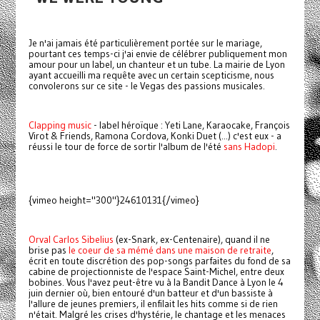
Je n'ai jamais été particulièrement portée sur le mariage,
pourtant ces temps-ci j'ai envie de célébrer publiquement mon
amour pour un label, un chanteur et un tube. La mairie de Lyon
ayant accueilli ma requête avec un certain scepticisme, nous
convolerons sur ce site - le Vegas des passions musicales.
Clapping music
- label héroïque : Yeti Lane, Karaocake, François
Virot & Friends, Ramona Cordova, Konki Duet (...) c'est eux - a
réussi le tour de force de sortir l'album de l'été
sans Hadopi
.
{vimeo height="300"}24610131{/vimeo}
Orval Carlos Sibelius
(ex-Snark, ex-Centenaire), quand il ne
brise pas
le coeur de sa mémé dans une maison de retraite
,
écrit en toute discrétion des pop-songs parfaites du fond de sa
cabine de projectionniste de l'espace Saint-Michel, entre deux
bobines. Vous l'avez peut-être vu à la Bandit Dance à Lyon le 4
juin dernier où, bien entouré d'un batteur et d'un bassiste à
l'allure de jeunes premiers, il enfilait les hits comme si de rien
n'était. Malgré les crises d'hystérie, le chantage et les menaces