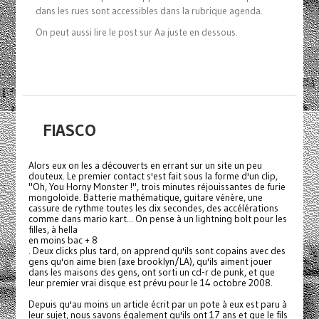
dans les rues sont accessibles dans la rubrique agenda.
On peut aussi lire le post sur Aa juste en dessous.
FIASCO
Alors eux on les a découverts en errant sur un site un peu
douteux. Le premier contact s'est fait sous la forme d'un clip,
"Oh, You Horny Monster !", trois minutes réjouissantes de furie
mongoloïde. Batterie mathématique, guitare vénère, une
cassure de rythme toutes les dix secondes, des accélérations
comme dans mario kart... On pense à un lightning bolt pour les
filles, à hella
en moins bac + 8
. Deux clicks plus tard, on apprend qu'ils sont copains avec des
gens qu'on aime bien (axe brooklyn/LA), qu'ils aiment jouer
dans les maisons des gens, ont sorti un cd-r de punk, et que
leur premier vrai disque est prévu pour le 14 octobre 2008.
Depuis qu'au moins un article écrit par un pote à eux est paru à
leur sujet, nous savons également qu'ils ont 17 ans et que le fils