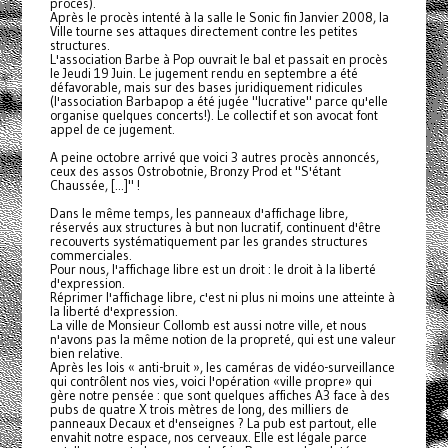
procès).
Après le procès intenté à la salle le Sonic fin Janvier 2008, la
Ville tourne ses attaques directement contre les petites
structures.
L'association Barbe à Pop ouvrait le bal et passait en procès
le Jeudi 19 Juin. Le jugement rendu en septembre a été
défavorable, mais sur des bases juridiquement ridicules
(l'association Barbapop a été jugée "lucrative" parce qu'elle
organise quelques concerts!). Le collectif et son avocat font
appel de ce jugement.
A peine octobre arrivé que voici 3 autres procès annoncés,
ceux des assos Ostrobotnie, Bronzy Prod et "S'étant
Chaussée, [...]" !
Dans le même temps, les panneaux d'affichage libre,
réservés aux structures à but non lucratif, continuent d'être
recouverts systématiquement par les grandes structures
commerciales.
Pour nous, l'affichage libre est un droit : le droit à la liberté
d'expression.
Réprimer l'affichage libre, c'est ni plus ni moins une atteinte à
la liberté d'expression.
La ville de Monsieur Collomb est aussi notre ville, et nous
n'avons pas la même notion de la propreté, qui est une valeur
bien relative.
Après les lois « anti-bruit », les caméras de vidéo-surveillance
qui contrôlent nos vies, voici l'opération «ville propre» qui
gère notre pensée : que sont quelques affiches A3 face à des
pubs de quatre X trois mètres de long, des milliers de
panneaux Decaux et d'enseignes ? La pub est partout, elle
envahit notre espace, nos cerveaux. Elle est légale parce