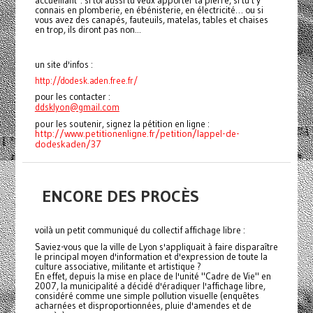
accueillant : si toi aussi tu veux apporter ta pierre, si tu t'y
connais en plomberie, en ébénisterie, en électricité… ou si
vous avez des canapés, fauteuils, matelas, tables et chaises
en trop, ils diront pas non...
un site d'infos :
http://dodesk.aden.free.fr/
pour les contacter :
ddsklyon@gmail.com
pour les soutenir, signez la pétition en ligne :
http://www.petitionenligne.fr/petition/lappel-de-
dodeskaden/37
ENCORE DES PROCÈS
voilà un petit communiqué du collectif affichage libre :
Saviez-vous que la ville de Lyon s'appliquait à faire disparaître
le principal moyen d'information et d'expression de toute la
culture associative, militante et artistique ?
En effet, depuis la mise en place de l'unité "Cadre de Vie" en
2007, la municipalité a décidé d'éradiquer l'affichage libre,
considéré comme une simple pollution visuelle (enquêtes
acharnées et disproportionnées, pluie d'amendes et de