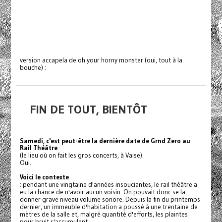
version accapela de oh your horny monster (oui, tout à la
bouche) :
FIN DE TOUT, BIENTÔT
Samedi, c'est peut-être la dernière date de Grnd Zero au
Rail Théâtre
(le lieu où on fait les gros concerts, à Vaise).
Oui.
Voici le contexte
: pendant une vingtaine d'années insouciantes, le rail théâtre a
eu la chance de n'avoir aucun voisin. On pouvait donc se la
donner grave niveau volume sonore. Depuis la fin du printemps
dernier, un immeuble d'habitation a poussé à une trentaine de
mètres de la salle et, malgré quantité d'efforts, les plaintes
pour bruit s'accumulent.