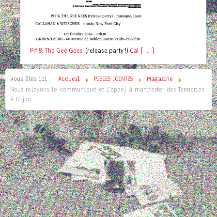
Pif
& The Gee Gees
(release party !)
C
a
l [ ... ]
Vous êtes ici :
Accueil
PIECES JOINTES
Magazine
Nous relayons le communiqué et l'appel à manifester des Tanneries
à Dijon