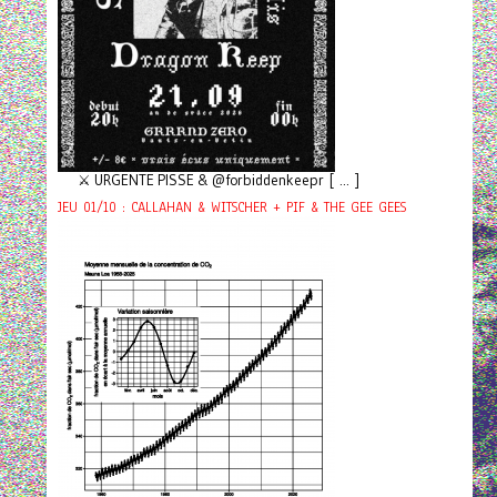
⚔️ URGENTE PISSE & @forbiddenkeepr [ ... ]
JEU 01/10 : CALLAHAN & WITSCHER + PIF & THE GEE GEES