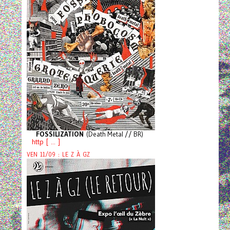
FOSSILIZATION
(Death Metal // BR)
http [ ... ]
VEN 11/09 : LE Z À GZ