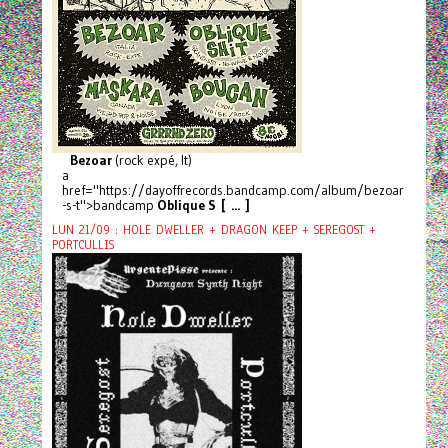
Bezoar
(rock expé, It)
a
href="https://dayoffrecords.bandcamp.com/album/bezoar
-s-t">bandcamp
Oblique S [ ... ]
LUN 21/09 : HOLE DWELLER + DRAGON KEEP + SEREGOST +
PORTCULLIS