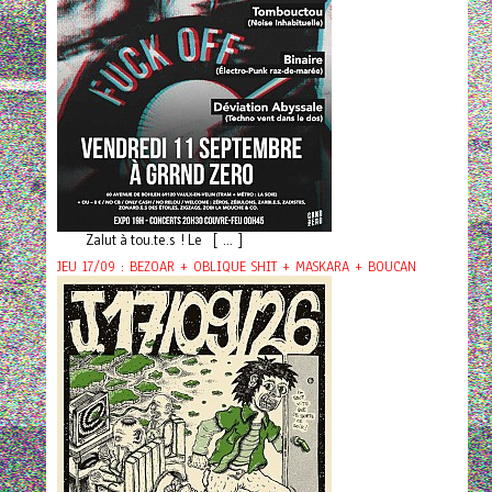
Zalut à tou.te.s ! Le [ ... ]
JEU 17/09 : BEZOAR + OBLIQUE SHIT + MASKARA + BOUCAN