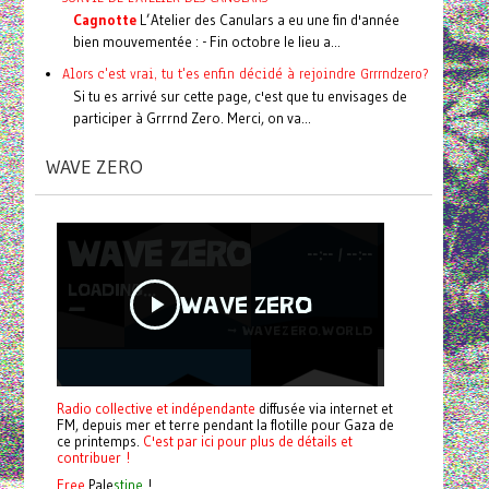
Cagnotte
L’Atelier des Canulars a eu une fin d'année
bien mouvementée : - Fin octobre le lieu a...
Alors c'est vrai, tu t'es enfin décidé à rejoindre Grrrndzero?
Si tu es arrivé sur cette page, c'est que tu envisages de
participer à Grrrnd Zero. Merci, on va...
WAVE ZERO
Radio collective et indépendante
diffusée via internet et
FM, depuis mer et terre pendant la flotille pour Gaza de
ce printemps.
C'est par ici pour plus de détails et
contribuer !
Free
Pale
stine
!