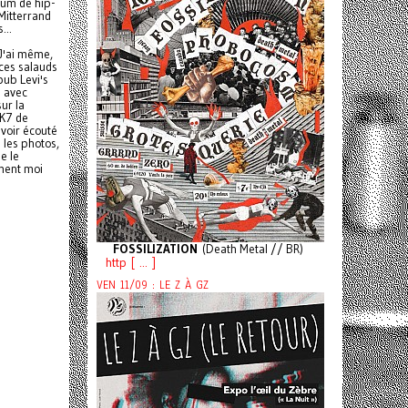
bum de hip-
 Mitterrand
...
 J'ai même,
(ces salauds
pub Levi's
é avec
sur la
 K7 de
avoir écouté
s les photos,
e le
mment moi
FOSSILIZATION
(Death Metal // BR)
http [ ... ]
VEN 11/09 : LE Z À GZ