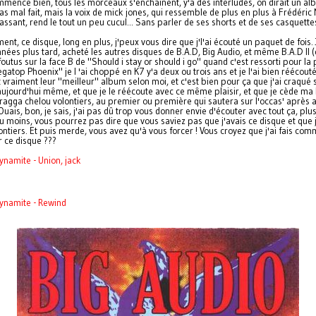
mence bien, tous les morceaux s'enchaînent, y'a des interludes, on dirait un al
as mal fait, mais la voix de mick jones, qui ressemble de plus en plus à Frédéric
passant, rend le tout un peu cucul... Sans parler de ses shorts et de ses casquettes
ment, ce disque, long en plus, j'peux vous dire que j'l'ai écouté un paquet de fois.
nées plus tard, acheté les autres disques de B.A.D, Big Audio, et même B.A.D II 
foutus sur la face B de "Should i stay or should i go" quand c'est ressorti pour la 
Megatop Phoenix" je l 'ai choppé en K7 y'a deux ou trois ans et je l'ai bien réécout
st vraiment leur "meilleur" album selon moi, et c'est bien pour ça que j'ai craqué 
aujourd'hui même, et que je le réécoute avec ce même plaisir, et que je cède ma
ragga chelou volontiers, au premier ou première qui sautera sur l'occas' après 
! Ouais, bon, je sais, j'ai pas dû trop vous donner envie d'écouter avec tout ça, plu
u moins, vous pourrez pas dire que vous saviez pas que j'avais ce disque et que j
ontiers. Et puis merde, vous avez qu'à vous forcer ! Vous croyez que j'ai fais co
r ce disque ???
ynamite - Union, jack
ynamite - Rewind