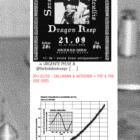
⚔️ URGENTE PISSE &
@forbiddenkeepr [ ... ]
JEU 01/10 : CALLAHAN & WITSCHER + PIF & THE
GEE GEES