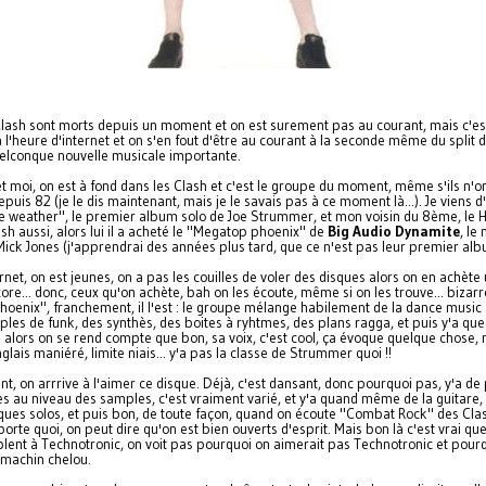
lash sont morts depuis un moment et on est surement pas au courant, mais c'es
à l'heure d'internet et on s'en fout d'être au courant à la seconde même du split
elconque nouvelle musicale importante.
t moi, on est à fond dans les Clash et c'est le groupe du moment, même s'ils n'on
puis 82 (je le dis maintenant, mais je le savais pas à ce moment là...). Je viens d
 weather", le premier album solo de Joe Strummer, et mon voisin du 8ème, le H
sh aussi, alors lui il a acheté le "Megatop phoenix" de
Big Audio Dynamite
, le
ick Jones (j'apprendrai des années plus tard, que ce n'est pas leur premier albu
rnet, on est jeunes, on a pas les couilles de voler des disques alors on en achète
ore... donc, ceux qu'on achète, bah on les écoute, même si on les trouve... bizarr
oenix", franchement, il l'est : le groupe mélange habilement de la dance music 
ples de funk, des synthès, des boites à ryhtmes, des plans ragga, et puis y'a qu
.. alors on se rend compte que bon, sa voix, c'est cool, ça évoque quelque chose,
nglais maniéré, limite niais... y'a pas la classe de Strummer quoi !!
t, on arrrive à l'aimer ce disque. Déjà, c'est dansant, donc pourquoi pas, y'a de 
s au niveau des samples, c'est vraiment varié, et y'a quand même de la guitare, 
es solos, et puis bon, de toute façon, quand on écoute "Combat Rock" des Clas
porte quoi, on peut dire qu'on est bien ouverts d'esprit. Mais bon là c'est vrai que
lent à Technotronic, on voit pas pourquoi on aimerait pas Technotronic et pour
 machin chelou.