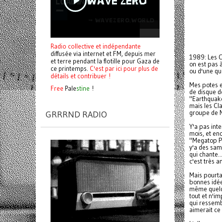
Radio collective et indépendante
diffusée via internet et FM, depuis mer
1989: Les C
et terre pendant la flotille pour Gaza de
on est pas 
ce printemps.
C'est par ici pour plus de
ou d'une qu
détails et contribuer !
Mes potes e
Free
Pale
stine
!
de disque de
"Earthquake
mais les Cla
groupe de M
GRRRND RADIO
Y'a pas inte
mois, et enc
"Megatop Ph
y'a des sam
qui chante.
c'est très a
Mais pourtan
bonnes idée
même quelqu
tout et n'im
qui ressemb
aimerait ce