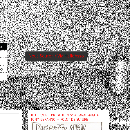
e
182
S
Nous Soutenir Via HelloAsso
os
JEU 06/08 : BRIGITTE NRV + SARAH-MAÏ +
TONY GERANNO + POINT DE SUTURE