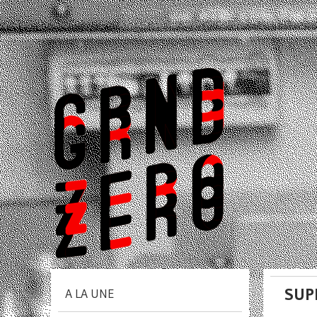
Notice
: unserialize(): Error at offset 381694 of 393183 bytes in
/home/
SUP
A LA UNE