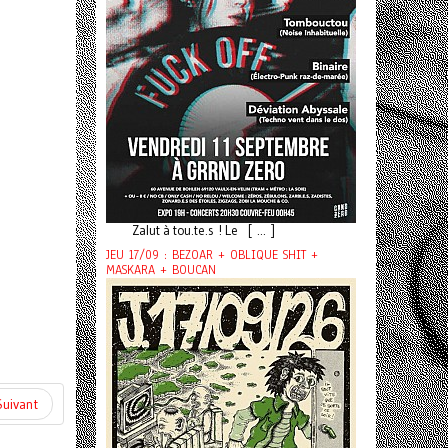
Zalut à tou.te.s ! Le [ ... ]
JEU 17/09 : BEZOAR + OBLIQUE SHIT +
MASKARA + BOUCAN
Suivant