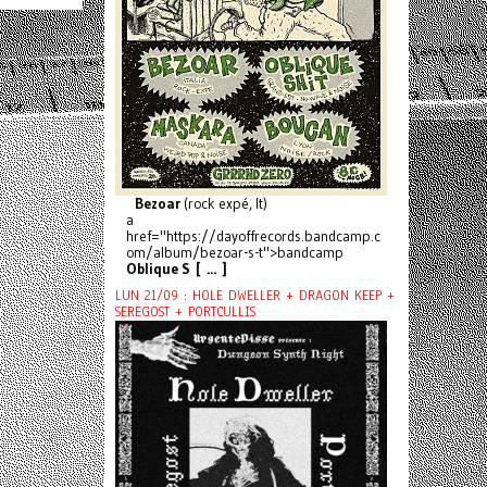
Bezoar
(rock expé, It)
a
href="https://dayoffrecords.bandcamp.c
om/album/bezoar-s-t">bandcamp
Oblique S [ ... ]
LUN 21/09 : HOLE DWELLER + DRAGON KEEP +
SEREGOST + PORTCULLIS