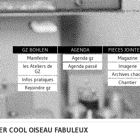
pxbzrxm/www/site/libraries/src/Cache/CacheController.php
on lin
GZ BOHLEN
AGENDA
PIECES JOINTE
Manifeste
Agenda gz
Magazine
les Ateliers de
Agenda passé
Imagerie
GZ
Archives cha
Infos pratiques
Chantier
Rejoindre gz
ER COOL OISEAU FABULEUX