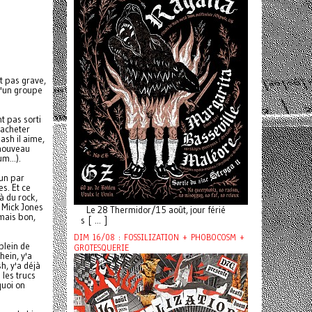
t pas grave,
 d'un groupe
t pas sorti
'acheter
ash il aime,
 nouveau
m...).
 un par
es. Et ce
à du rock,
e Mick Jones
Le 28 Thermidor/15 août, jour férié
 mais bon,
s [ ... ]
DIM 16/08 : FOSSILIZATION + PHOBOCOSM +
plein de
GROTESQUERIE
hein, y'a
h, y'a déjà
 les trucs
quoi on