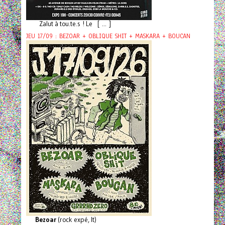
Zalut à tou.te.s ! Le [ ... ]
JEU 17/09 : BEZOAR + OBLIQUE SHIT + MASKARA + BOUCAN
Bezoar
(rock expé, It)