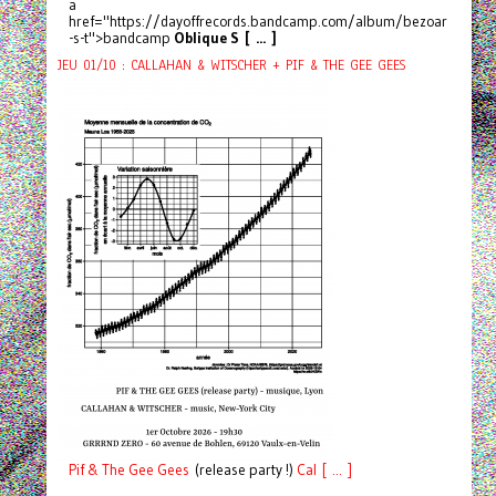
a
href="https://dayoffrecords.bandcamp.com/album/bezoar
-s-t">bandcamp
Oblique S [ ... ]
JEU 01/10 : CALLAHAN & WITSCHER + PIF & THE GEE GEES
Pif
& The Gee Gees
(release party !)
C
a
l [ ... ]