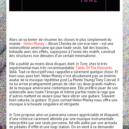
Alors on va tenter de résumer les choses le plus simplement du
monde :
Helen Money
– Alison Chesley de son vrai nom – est une
violoncelliste américaine qui joue toute seule, fait des boucles,
bidouille avec des effets, superpose à l’envie des motifs, construit
des structures non dénuées d’un certain minimalisme.
Elle a publié au moins deux disques dont
In Tune
, chez le très
expérimental mais très recommandable
Table Of The Elements
.
Voilà. Tout ce descriptif vous rappellera sûrement quelque chose. Et
bien vous avez tort. Helen Money n’est absolument pas un énième
avatar de la musique répétitive post La Monte Young/Tony Conrad. Il
ne lui arrive pratiquement jamais de citer ces deux grands maîtres
de la musique américaine contemporaine. Elle préfère jouer de son
violoncelle avec toute l’énergie et même parfois toute la rage que
d’autres mettent en œuvre pour faire vibrer une guitare. Souvent
bien saturée, la guitare. Et puis surtout Helen Money nous offre une
musique à la beauté singulière et intrigante.
In Tune
propose ainsi un panorama sonore appréciable et éloquent,
d’une richesse rarement atteinte par une musique instrumentale
interprétée par une seule personne, fut-elle aidée par une armada
de pédales d’effet et une loop station. On en vient à se demander