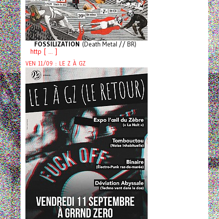
FOSSILIZATION
(Death Metal // BR)
http [ ... ]
VEN 11/09 : LE Z À GZ