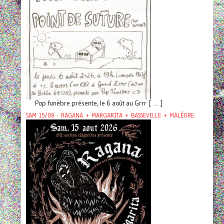
Pop funèbre présente, le 6 août au Grrr [ ... ]
SAM 15/08 : RAGANA + MARGARITA + BASSEVILLE + MALÉORE