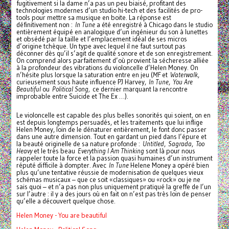
fugitivement si la dame n’a pas un peu biaisé, profitant des
technologies modernes d’un studio hi-tech et des facilités de pro-
tools pour mettre sa musique en boite. La réponse est
définitivement non :
In Tune
a été enregistré à Chicago dans le studio
entièrement équipé en analogique d’un ingénieur du son à lunettes
et obsédé par la taille et l’emplacement idéal de ses micros
d’origine tchèque. Un type avec lequel il ne faut surtout pas
déconner dès qu’il s’agit de qualité sonore et de son enregistrement.
On comprend alors parfaitement d’où provient la sécheresse alliée
à la profondeur des vibrations du violoncelle d’Helen Money. On
n’hésite plus lorsque la saturation entre en jeu (
MF
et
Waterwalk
,
curieusement sous haute influence PJ Harvey,
In Tune
,
You Are
Beautiful
ou
Political Song,
ce dernier marquant la rencontre
improbable entre Suicide et The Ex …).
Le violoncelle est capable des plus belles sonorités qui soient, on en
est depuis longtemps persuadés, et les traitements que lui inflige
Helen Money, loin de le dénaturer entièrement, le font donc passer
dans une autre dimension. Tout en gardant un pied dans l’épure et
la beauté originelle de sa nature profonde :
Untitled
,
Sagrada
,
Too
Heavy
et le très beau
Everything I Am Thinking
sont là pour nous
rappeler toute la force et la passion quasi humaines d’un instrument
réputé difficile à dompter. Avec
In Tune
Helene Money a opéré bien
plus qu’une tentative réussie de modernisation de quelques vieux
schémas musicaux – que ce soit «classiques» ou «rock» ou je ne
sais quoi – et n’a pas non plus uniquement pratiqué la greffe de l’un
sur l’autre : il y a des jours où en fait on n’est pas très loin de penser
qu’elle a découvert quelque chose.
Helen Money - You are beautiful