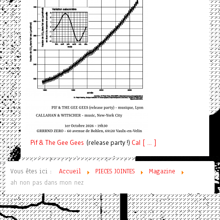
Pif
& The Gee Gees
(release party !)
C
a
l [ ... ]
Vous êtes ici :
Accueil
PIECES JOINTES
Magazine
ah non pas dans mon nez