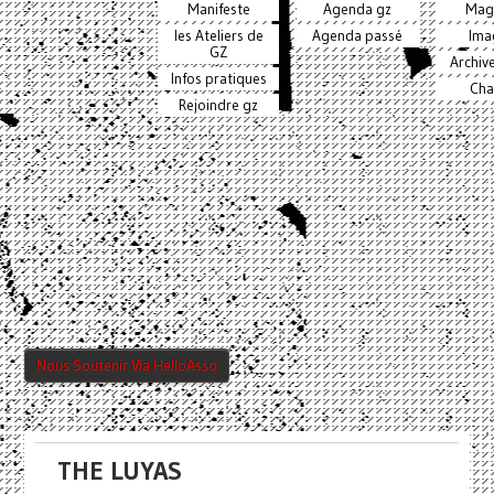
Manifeste
Agenda gz
Mag
les Ateliers de
Agenda passé
Ima
GZ
Archiv
Infos pratiques
Cha
Rejoindre gz
Nous Soutenir Via HelloAsso
THE LUYAS