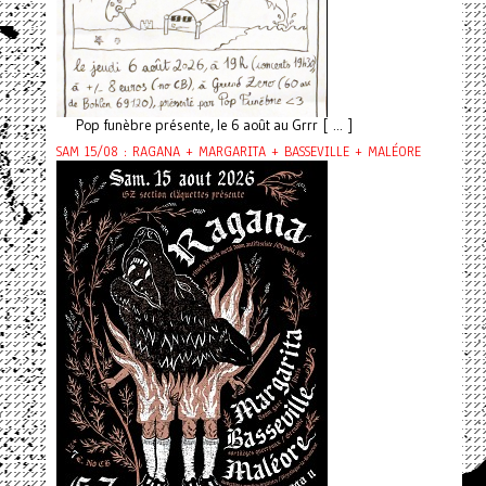
Pop funèbre présente, le 6 août au Grrr [ ... ]
SAM 15/08 : RAGANA + MARGARITA + BASSEVILLE + MALÉORE