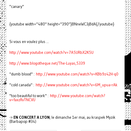
"canary"
{youtube width="480" height="390"}BNneWC3jBdA{/youtube}
Si vous en voulez plus ...
http://www.youtube.com/watch?v=7A5URbX2K5U
http://www.blogotheque.net/The-Luyas,5339
"dumb blood" :
http://www.youtube.com/watch?v=KBb9z42H-q0
"cold canada" :
http://www.youtube.com/watch?v=6M_upua-rAk
"too beautiful to work" :
http://www.youtube.com/watch?
v=faxzRvTNCVU
->
EN CONCERT A LYON
, le dimanche 1er mai, au kraspek Myzik
(Barbapop #34)