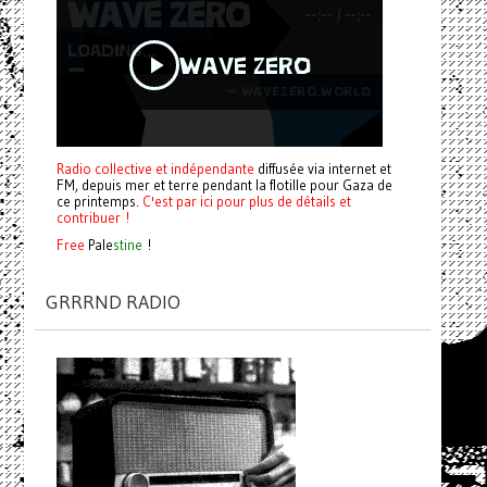
Radio collective et indépendante
diffusée via internet et
FM, depuis mer et terre pendant la flotille pour Gaza de
ce printemps.
C'est par ici pour plus de détails et
contribuer !
Free
Pale
stine
!
GRRRND RADIO