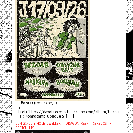
Bezoar
(rock expé, It)
a
href="https://dayoffrecords.bandcamp.com/album/bezoar
-s-t">bandcamp
Oblique S [ ... ]
LUN 21/09 : HOLE DWELLER + DRAGON KEEP + SEREGOST +
PORTCULLIS