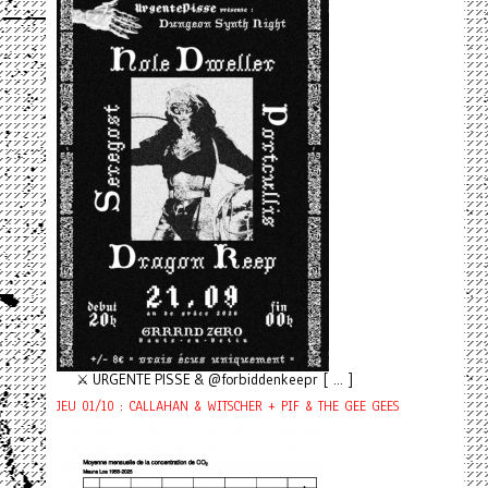
⚔️ URGENTE PISSE & @forbiddenkeepr [ ... ]
JEU 01/10 : CALLAHAN & WITSCHER + PIF & THE GEE GEES