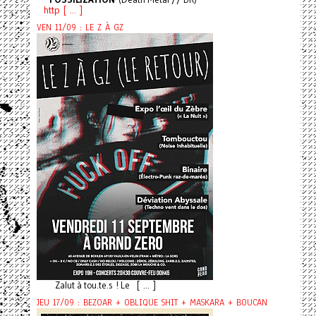
http [ ... ]
VEN 11/09 : LE Z À GZ
Zalut à tou.te.s ! Le [ ... ]
JEU 17/09 : BEZOAR + OBLIQUE SHIT + MASKARA + BOUCAN