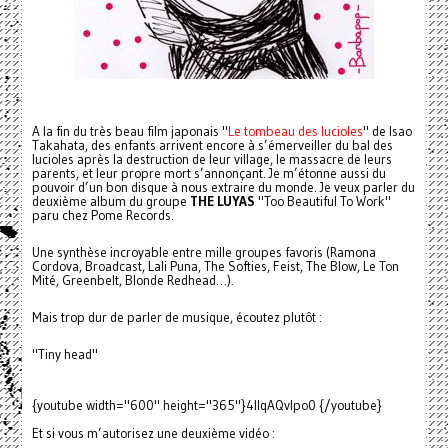
A la fin du très beau film japonais "
Le tombeau des lucioles
" de Isao
Takahata, des enfants arrivent encore à s’émerveiller du bal des
lucioles après la destruction de leur village, le massacre de leurs
parents, et leur propre mort s’annonçant. Je m’étonne aussi du
pouvoir d’un bon disque à nous extraire du monde. Je veux parler du
deuxième album du groupe
THE LUYAS
"Too Beautiful To Work"
paru chez Pome Records.
Une synthèse incroyable entre mille groupes favoris (Ramona
Cordova, Broadcast, Lali Puna, The Softies, Feist, The Blow, Le Ton
Mité, Greenbelt, Blonde Redhead…).
Mais trop dur de parler de musique, écoutez plutôt :
"Tiny head"
{youtube width="600" height="365"}4lIqAQvIpo0 {/youtube}
Et si vous m’autorisez une deuxième vidéo :