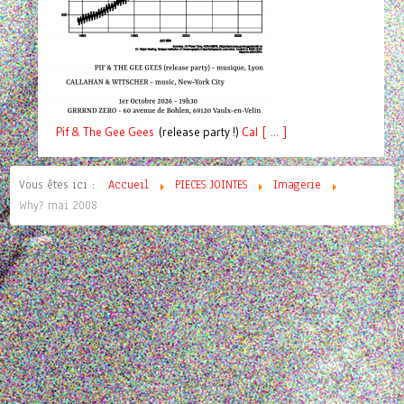
Pif
& The Gee Gees
(release party !)
C
a
l [ ... ]
Vous êtes ici :
Accueil
PIECES JOINTES
Imagerie
Why? mai 2008