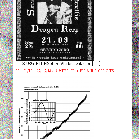
⚔️ URGENTE PISSE & @forbiddenkeepr [ ... ]
JEU 01/10 : CALLAHAN & WITSCHER + PIF & THE GEE GEES