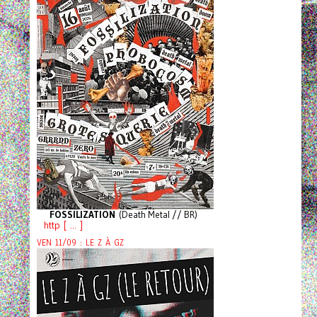
FOSSILIZATION
(Death Metal // BR)
http [ ... ]
VEN 11/09 : LE Z À GZ