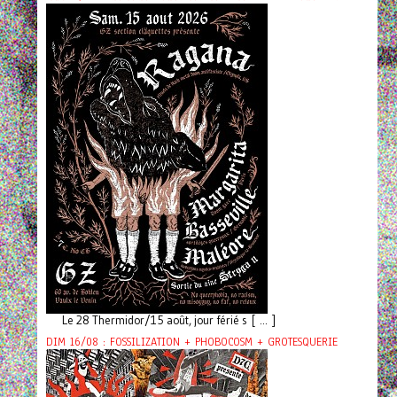
Le 28 Thermidor/15 août, jour férié s [ ... ]
DIM 16/08 : FOSSILIZATION + PHOBOCOSM + GROTESQUERIE