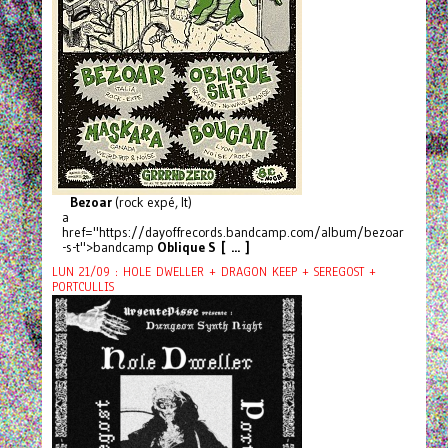
Bezoar
(rock expé, It)
a
href="https://dayoffrecords.bandcamp.com/album/bezoar
-s-t">bandcamp
Oblique S [ ... ]
LUN 21/09 : HOLE DWELLER + DRAGON KEEP + SEREGOST +
PORTCULLIS