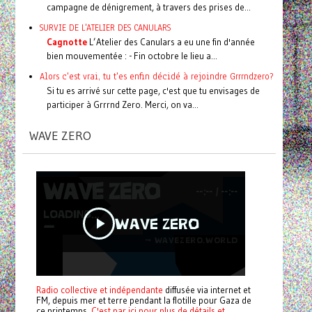
campagne de dénigrement, à travers des prises de...
SURVIE DE L'ATELIER DES CANULARS
Cagnotte
L’Atelier des Canulars a eu une fin d'année
bien mouvementée : - Fin octobre le lieu a...
Alors c'est vrai, tu t'es enfin décidé à rejoindre Grrrndzero?
Si tu es arrivé sur cette page, c'est que tu envisages de
participer à Grrrnd Zero. Merci, on va...
WAVE ZERO
Radio collective et indépendante
diffusée via internet et
FM, depuis mer et terre pendant la flotille pour Gaza de
ce printemps.
C'est par ici pour plus de détails et