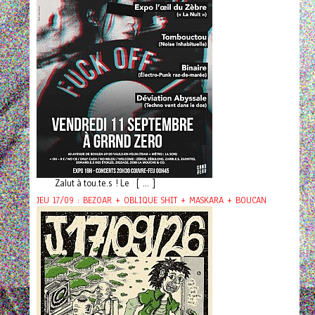
Zalut à tou.te.s ! Le [ ... ]
JEU 17/09 : BEZOAR + OBLIQUE SHIT + MASKARA + BOUCAN