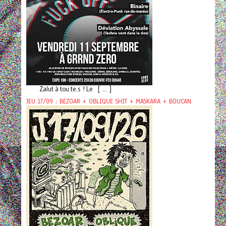
Zalut à tou.te.s ! Le [ ... ]
JEU 17/09 : BEZOAR + OBLIQUE SHIT + MASKARA + BOUCAN