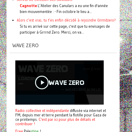
Cagnotte
L’Atelier des Canulars a eu une fin d'année
bien mouvementée : - Fin octobre le lieu a...
Alors c'est vrai, tu t'es enfin décidé à rejoindre Grrrndzero?
Si tu es arrivé sur cette page, c'est que tu envisages de
participer à Grrrnd Zero. Merci, on va...
WAVE ZERO
Radio collective et indépendante
diffusée via internet et
FM, depuis mer et terre pendant la flotille pour Gaza de
ce printemps.
C'est par ici pour plus de détails et
contribuer !
Free
Pale
stine
!