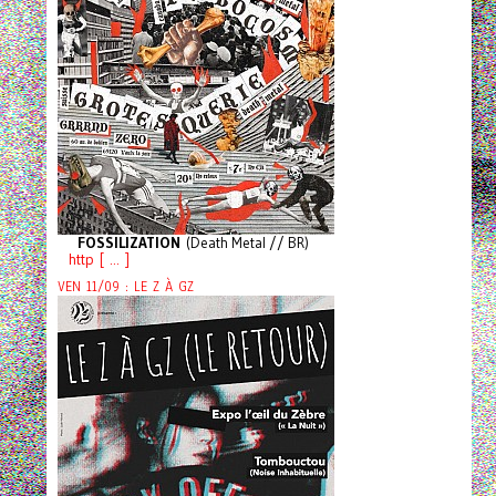
FOSSILIZATION
(Death Metal // BR)
http [ ... ]
VEN 11/09 : LE Z À GZ