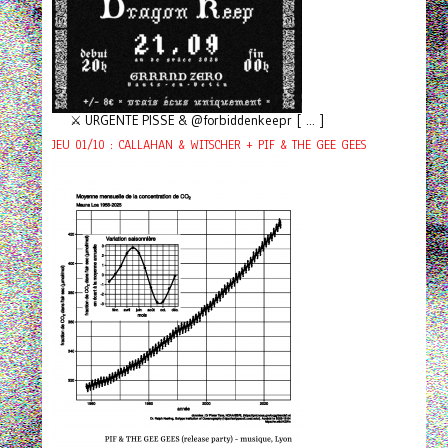
⚔️ URGENTE PISSE & @forbiddenkeepr [ ... ]
JEU 01/10 : CALLAHAN & WITSCHER + PIF & THE GEE GEES