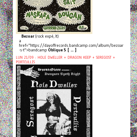
Bezoar
(rock expé, It)
a
href="https://dayoffrecords.bandcamp.com/album/bezoar
-s-t">bandcamp
Oblique S [ ... ]
LUN 21/09 : HOLE DWELLER + DRAGON KEEP + SEREGOST +
PORTCULLIS