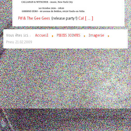
Pif
& The Gee Gees
(release party !)
C
a
l [ ... ]
Vous êtes ici :
Accueil
PIECES JOINTES
Imagerie
Pneu 21.02.2009