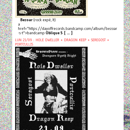
Bezoar
(rock expé, It)
a
href="https://dayoffrecords.bandcamp.com/album/bezoar
-s-t">bandcamp
Oblique S [ ... ]
LUN 21/09 : HOLE DWELLER + DRAGON KEEP + SEREGOST +
PORTCULLIS