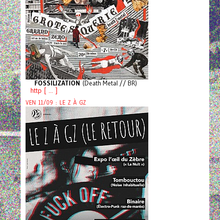
FOSSILIZATION
(Death Metal // BR)
http [ ... ]
VEN 11/09 : LE Z À GZ