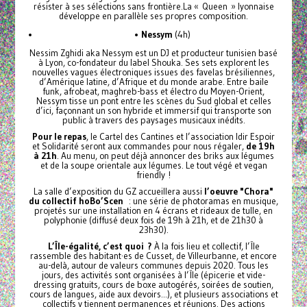
résister à ses sélections sans frontière.La « Queen » lyonnaise
développe en parallèle ses propres composition.
•
Nessym
(4h)
Nessim Zghidi aka Nessym est un DJ et producteur tunisien basé
à Lyon, co-fondateur du label Shouka. Ses sets explorent les
nouvelles vagues électroniques issues des favelas brésiliennes,
d’Amérique latine, d’Afrique et du monde arabe. Entre baile
funk, afrobeat, maghreb-bass et électro du Moyen-Orient,
Nessym tisse un pont entre les scènes du Sud global et celles
d’ici, façonnant un son hybride et immersif qui transporte son
public à travers des paysages musicaux inédits.
Pour le repas
, le Cartel des Cantines et l’association Idir Espoir
et Solidarité seront aux commandes pour nous régaler,
de 19h
à 21h
. Au menu, on peut déjà annoncer des briks aux légumes
et de la soupe orientale aux légumes. Le tout végé et vegan
friendly !
La salle d’exposition du GZ accueillera aussi
l’oeuvre "Chora"
du collectif hoBo’Scen
: une série de photoramas en musique,
projetés sur une installation en 4 écrans et rideaux de tulle, en
polyphonie (diffusé deux fois de 19h à 21h, et de 21h30 à
23h30).
L’Île-égalité, c’est quoi ?
À la fois lieu et collectif, l’Île
rassemble des habitant·es de Cusset, de Villeurbanne, et encore
au-delà, autour de valeurs communes depuis 2020. Tous les
jours, des activités sont organisées à l’Île (épicerie et vide-
dressing gratuits, cours de boxe autogérés, soirées de soutien,
cours de langues, aide aux devoirs...), et plusieurs associations et
collectifs y tiennent permanences et réunions. Des actions