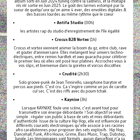
album sorti en Juin 2024:tuning contre la sadness, et la mixtape
nls nlr sortie en Juin 2025. Le goût des larmes estompé par la
sueur de quelqu’unx qu’on aime 4 ever, des envolées digitales &
des basses lourdes au même rythme que le coeur
•
Antifa Studio
(00h)
les artistes rap du studio d'enregistrement de l'île égalité
•
Crocus B2B Vortex
(1h)
Crocus et vortex viennent animer la boom du gz, entre club, rave
et gouter d'anniversaire. Elles melangent leur univers techno-
électriques, entre remixs hardtek et uwu guaracha pour célébrer
le premier lieu où elles ont posé leur platines. Accrochez-vous à
vos slips, et bienvenue dans la goretex et vorcus discothex.
•
Crudité
(2h30)
Solo groove-punk de Jean Tinnirello, saxophone baryton et
percus aux pieds. C’est cru. Ça s’ingère comme un jus de carotte
cul sec. C’est des riffs avec du poum tchak.
•
Kaynixe
(3h)
Lorsque KAYNIXE foule une scène, c’est avant tout pour
transmettre son énergie débordante ! Son objectif se veut
simple : régaler son public à base de sets et mixs débordants
d’authenticité. Issue de la culture Hip Hop, elle est influencée par
différents courants électroniques qu’elle associe à ses racines
afro caraïbéennes pour proposer des sets explosifs : Hip Hop,
Dancehall, Funk, Afro House, Grime, Bass Music, Trap, Dubstep,
Jungle. Les témoignages sont formels : aucun dancefloor n’a su