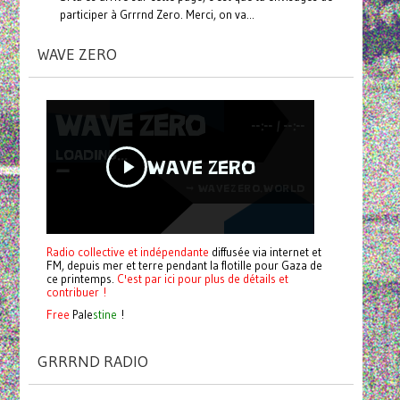
participer à Grrrnd Zero. Merci, on va...
WAVE ZERO
Radio collective et indépendante
diffusée via internet et
FM, depuis mer et terre pendant la flotille pour Gaza de
ce printemps.
C'est par ici pour plus de détails et
contribuer !
Free
Pale
stine
!
GRRRND RADIO