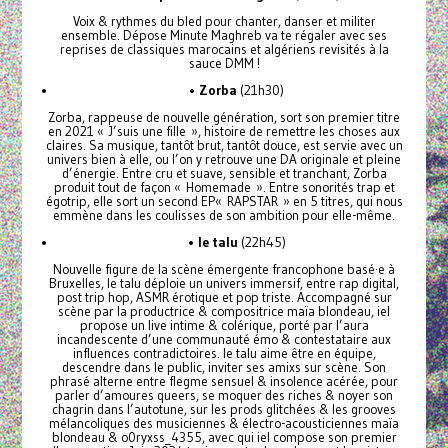
Voix & rythmes du bled pour chanter, danser et militer
ensemble. Dépose Minute Maghreb va te régaler avec ses
reprises de classiques marocains et algériens revisités à la
sauce DMM !
•
Zorba
(21h30)
Zorba, rappeuse de nouvelle génération, sort son premier titre
en 2021 « J’suis une fille », histoire de remettre les choses aux
claires. Sa musique, tantôt brut, tantôt douce, est servie avec un
univers bien à elle, ou l’on y retrouve une DA originale et pleine
d’énergie. Entre cru et suave, sensible et tranchant, Zorba
produit tout de façon « Homemade ». Entre sonorités trap et
égotrip, elle sort un second EP« RAPSTAR » en 5 titres, qui nous
emmène dans les coulisses de son ambition pour elle-même.
•
le talu
(22h45)
Nouvelle figure de la scène émergente francophone basé·e à
Bruxelles, le talu déploie un univers immersif, entre rap digital,
post trip hop, ASMR érotique et pop triste. Accompagné sur
scène par la productrice & compositrice maïa blondeau, iel
propose un live intime & colérique, porté par l’aura
incandescente d’une communauté émo & contestataire aux
influences contradictoires. le talu aime être en équipe,
descendre dans le public, inviter ses amixs sur scène. Son
phrasé alterne entre flegme sensuel & insolence acérée, pour
parler d’amoures queers, se moquer des riches & noyer son
chagrin dans l’autotune, sur les prods glitchées & les grooves
mélancoliques des musiciennes & électro-acousticiennes maïa
blondeau & o0ryxss_4355, avec qui iel compose son premier