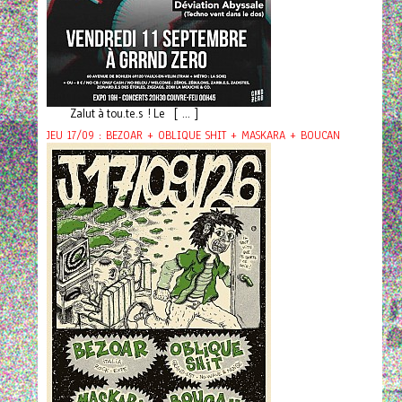
Zalut à tou.te.s ! Le [ ... ]
JEU 17/09 : BEZOAR + OBLIQUE SHIT + MASKARA + BOUCAN