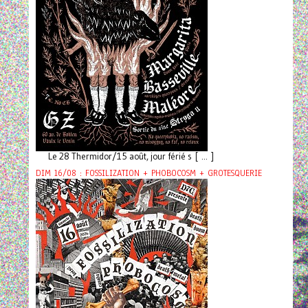
Le 28 Thermidor/15 août, jour férié s [ ... ]
DIM 16/08 : FOSSILIZATION + PHOBOCOSM + GROTESQUERIE