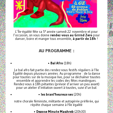
e
L’Île-égalité fête sa 5
année samedi 22 novembre et pour
l’occasion, on vous donne
rendez-vous au Grrrnd Zero
pour
danser, boire et manger tous ensemble,
à partir de 18h
!
AU PROGRAMME :
•
Bal Afro
(18h)
Le bal afro fait partie des rendez-vous festifs réguliers à l’Ile
Égalité depuis plusieurs années. Au programme : de la danse
pour toustes sur de la musique live, pour se déchaîner toustes
ensemble et apprendre les codes des fêtes mandingues.
Rendez-vous à 18h pétantes (prévoir d’arriver un peu avant)
pour un atelier d’initiation ouvert à toustes, suivi d’un bal.
•
les branl'heureux·ses
(20h)
notre chorale féministe, militante et autogérée préférée, qui
répète chaque semaine à l'île égalité
•
Depose Minute Maghreb
(20h30)