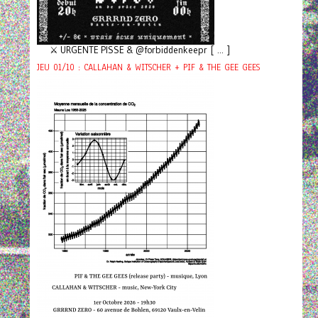
⚔️ URGENTE PISSE & @forbiddenkeepr [ ... ]
JEU 01/10 : CALLAHAN & WITSCHER + PIF & THE GEE GEES