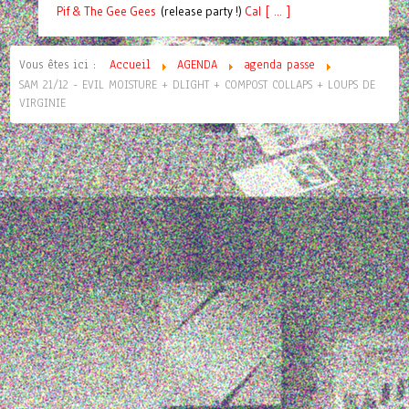
Pif
& The Gee Gees
(release party !)
C
a
l [ ... ]
Vous êtes ici :
Accueil
AGENDA
agenda passe
SAM 21/12 - EVIL MOISTURE + DLIGHT + COMPOST COLLAPS + LOUPS DE
VIRGINIE