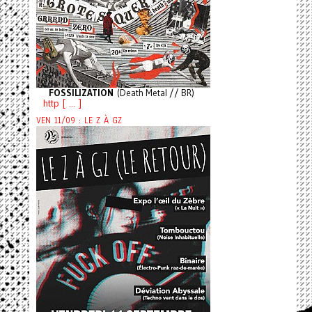
FOSSILIZATION
(Death Metal // BR)
http [ ... ]
VEN 11/09 : LE Z À GZ