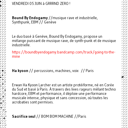
VENDREDI 05 JUIN à GRRRND ZERO !
Bound By Endogamy
//musique rave et industrielle,
Synthpunk, EBM // Genève
Le duo basé à Genève, Bound By Endogamy, propose un
mélange puissant de musique rave, de synth-punk et de musique
industrielle.
https://boundbyendogamy.bandcamp.com/track/going-to-the-
mine
Ha kyoon
// percussions, machines, voix // Paris
Erwan Ha Kyoon Larcher est un artiste protéiforme, né en Corée
du Sud et basé à Paris. À travers des lives rageurs mêlant techno
hardcore, EBM et performance, il déploie une performance
musicale intense, physique et sans concession, où toutes les
acrobaties sont permises.
Sacrifice seul
// BOM BOM MACHINE //Paris