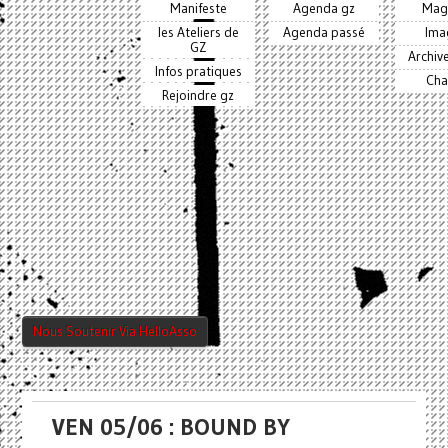
Manifeste
Agenda gz
Mag
les Ateliers de
Agenda passé
Ima
GZ
Archiv
Infos pratiques
Cha
Rejoindre gz
Nous Soutenir Via HelloAsso
VEN 05/06 : BOUND BY