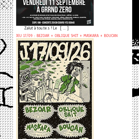
Zalut à tou.te.s ! Le [ ... ]
JEU 17/09 : BEZOAR + OBLIQUE SHIT + MASKARA + BOUCAN