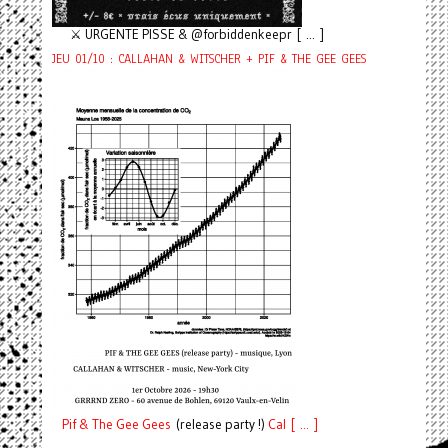
⚔️ URGENTE PISSE & @forbiddenkeepr [ ... ]
JEU 01/10 : CALLAHAN & WITSCHER + PIF & THE GEE GEES
Pif
& The Gee Gees
(release party !)
C
a
l [ ... ]