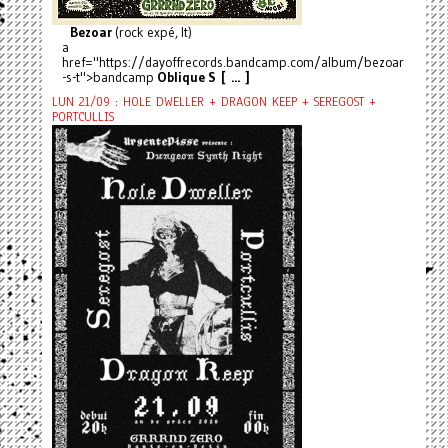
Bezoar
(rock expé, It)
a
href="https://dayoffrecords.bandcamp.com/album/bezoar
-s-t">bandcamp
Oblique S [ ... ]
LUN 21/09 : HOLE DWELLER + DRAGON KEEP + SEREGOST +
PORTCULLIS