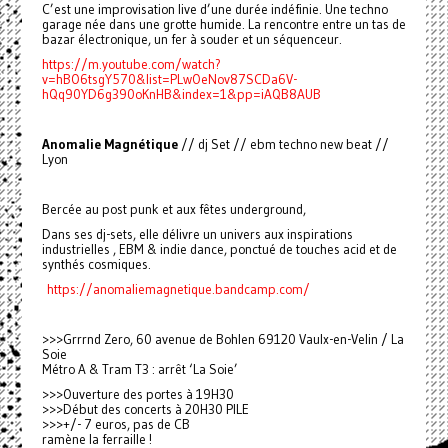
C’est une improvisation live d’une durée indéfinie. Une techno
garage née dans une grotte humide. La rencontre entre un tas de
bazar électronique, un fer à souder et un séquenceur.
https://m.youtube.com/watch?
v=hBO6tsgY570&list=PLwOeNov87SCDa6V-
hQq90YD6g390oKnHB&index=1&pp=iAQB8AUB
Anomalie Magnétique
// dj Set // ebm techno new beat //
Lyon
Bercée au post punk et aux fêtes underground,
Dans ses dj-sets, elle délivre un univers aux inspirations
industrielles , EBM & indie dance, ponctué de touches acid et de
synthés cosmiques.
https://anomaliemagnetique.bandcamp.com/
>>>Grrrnd Zero, 60 avenue de Bohlen 69120 Vaulx-en-Velin / La
Soie
Métro A & Tram T3 : arrêt ‘La Soie’
>>>Ouverture des portes à 19H30
>>>Début des concerts à 20H30 PILE
>>>+/- 7 euros, pas de CB
ramène la ferraille !