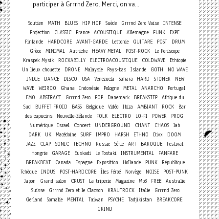
participer à Grrrnd Zero. Merci, on va...
Soutien
MATH
BLUES
HIP HOP
Suède
Grrrnd Zero Vaise
INTENSE
Projection
CLASSIC
France
ACOUSTIQUE
Allemagne
FUNK
EXPE
Finlande
HARDCORE
AVANT-GARDE
Lettonie
GUITARE
POST
DRUM
Grèce
MINIMAL
Autriche
HEAVY METAL
POST-ROCK
Le Periscope
Kraspek Mysik
ROCKABILLY
ELECTROACOUSTIQUE
COLDWAVE
Ethiopie
Un lieux chouette
DRONE
Malaysie
Pays-bas
Islande
GOTH
NO WAVE
INDIE
DANCE
DISCO
USA
Venezuela
Sahara
HARD
STONER
NEW
WAVE
WEIRDO
Ghana
Indonésie
Pologne
METAL
ANARCHO
Portugal
EMO
ABSTRACT
Grrrnd Zero
POP
Danemark
BREAKSTEP
Afrique du
Sud
BUFFET FROID
BASS
Belgique
Vidéo
Ibiza
AMBIANT
ROCK
Bar
des capucins
Nouvelle-Zélande
FOLK
ELECTRO
LO-FI
POWER
PROG
Concert
Numérique
Israel
UNDERGROUND
CHANT
CHAOS
lab
DARK
UK
Macédoine
SURF
IMPRO
HARSH
ETHNO
Divx
DOOM
JAZZ
CLAP
SONIC
TECHNO
Russie
Série
ART
BAROQUE
Festival
Hongrie
GARAGE
Euskadi
Le Tostaki
INSTRUMENTAL
FANFARE
BREAKBEAT
Canada
Espagne
Exposition
Hollande
PUNK
République
Tchèque
INDUS
POST-HARDCORE
Îles Féroé
Norvège
NOISE
POST-PUNK
Japon
Grand salon
CRUST
La triperie
Magazine
Mp3
FREE
Australie
Suisse
Grrrnd Zero et le Clacson
KRAUTROCK
Italie
Grrrnd Zero
Gerland
Somalie
MENTAL
Taiwan
PSYCHE
Tadjikistan
BREAKCORE
GRIND