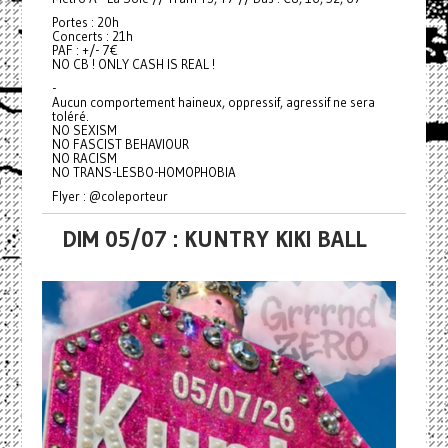
Portes : 20h
Concerts : 21h
PAF : +/- 7€
NO CB ! ONLY CASH IS REAL !
-
Aucun comportement haineux, oppressif, agressif ne sera
toléré.
NO SEXISM
NO FASCIST BEHAVIOUR
NO RACISM
NO TRANS-LESBO-HOMOPHOBIA
Flyer : @coleporteur
DIM 05/07 : KUNTRY KIKI BALL