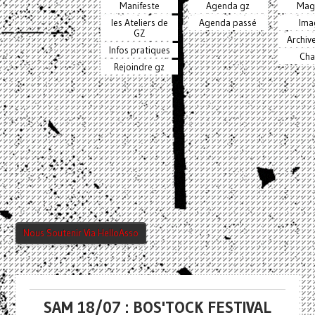
Manifeste
Agenda gz
Mag
les Ateliers de
Agenda passé
Ima
GZ
Archiv
Infos pratiques
Cha
Rejoindre gz
Nous Soutenir Via HelloAsso
SAM 18/07 : BOS'TOCK FESTIVAL