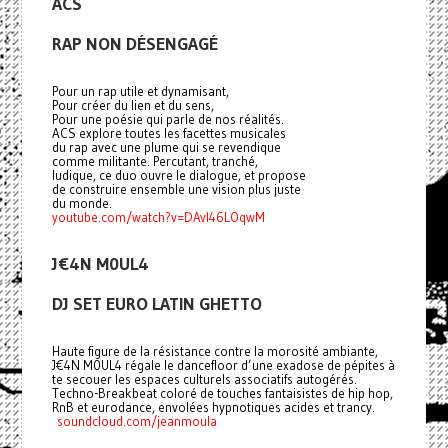
ACS
RAP NON DÉSENGAGÉ
Pour un rap utile et dynamisant,
Pour créer du lien et du sens,
Pour une poésie qui parle de nos réalités.
ACS explore toutes les facettes musicales
du rap avec une plume qui se revendique
comme militante. Percutant, tranché,
ludique, ce duo ouvre le dialogue, et propose
de construire ensemble une vision plus juste
du monde.
youtube.com/watch?v=DAvI46LOqwM
J€4N M0UL4
DJ SET EURO LATIN GHETTO
Haute figure de la résistance contre la morosité ambiante,
J€4N M0UL4 régale le dancefloor d’une exadose de pépites à
te secouer les espaces culturels associatifs autogérés.
Techno-Breakbeat coloré de touches fantaisistes de hip hop,
RnB et eurodance, envolées hypnotiques acides et trancy.
soundcloud.com/jeanmoula