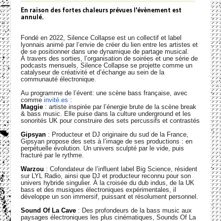
En raison des fortes chaleurs prévues l'évènement est
annulé.
Fondé en 2022, Silence Collapse est un collectif et label
lyonnais animé par l’envie de créer du lien entre les artistes et
de se positionner dans une dynamique de partage musical.
À travers des sorties, l’organisation de soirées et une série de
podcasts mensuels, Silence Collapse se projette comme un
catalyseur de créativité et d’échange au sein de la
communauté électronique.
Au programme de l’évent: une scène bass française, avec
comme
invité.es
:
Maggie
: artiste inspirée par l’énergie brute de la scène break
& bass music. Elle puise dans la culture underground et les
sonorités UK pour construire des sets percussifs et contrastés
Gipsyan
: Producteur et DJ originaire du sud de la France,
Gipsyan propose des sets à l’image de ses productions : en
perpétuelle évolution. Un univers sculpté par le vide, puis
fracturé par le rythme.
Warzou
: Cofondateur de l’influent label Big Science, résident
sur LYL Radio, ainsi que DJ et producteur reconnu pour son
univers hybride singulier. À la croisée du dub indus, de la UK
bass et des musiques électroniques expérimentales, il
développe un son immersif, puissant et résolument personnel.
Sound Of La Cave
: Des profondeurs de la bass music aux
paysages électroniques les plus cinématiques, Sounds Of La