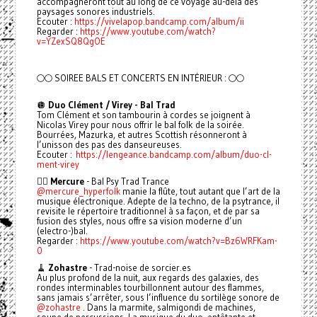
accompagneront tout au long de ce voyage au-delà des
paysages sonores industriels.
Ecouter :
https://vivelapop.bandcamp.com/album/ii
Regarder :
https://www.youtube.com/watch?
v=YZexSQ8QgOE
🌕🌕 SOIREE BALS ET CONCERTS EN INTÉRIEUR : 🌕🌕
🪩
Duo Clément / Virey - Bal Trad
Tom Clément et son tambourin à cordes se joignent à
Nicolas Virey pour nous offrir le bal folk de la soirée.
Bourrées, Mazurka, et autres Scottish résonneront à
l’unisson des pas des danseureuses.
Ecouter :
https://lengeance.bandcamp.com/album/duo-cl-
ment-virey
🧚‍♂️
Mercure
- Bal Psy Trad Trance
@mercure_hyperfolk
manie la flûte, tout autant que l’art de la
musique électronique. Adepte de la techno, de la psytrance, il
revisite le répertoire traditionnel à sa façon, et de par sa
fusion des styles, nous offre sa vision moderne d’un
(electro-)bal.
Regarder :
https://www.youtube.com/watch?v=Bz6WRFKam-
0
🧹
Zohastre
- Trad-noise de sorcier.es
Au plus profond de la nuit, aux regards des galaxies, des
rondes interminables tourbillonnent autour des flammes,
sans jamais s’arrêter, sous l’influence du sortilège sonore de
@zohastre
. Dans la marmite, salmigondi de machines,