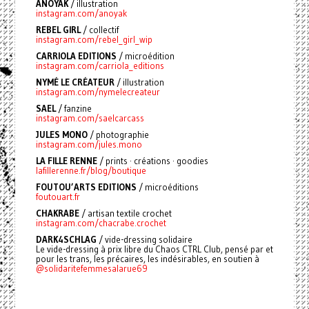
ANOYAK
/ illustration
instagram.com/anoyak
REBEL GIRL
/ collectif
instagram.com/rebel_girl_wip
CARRIOLA EDITIONS
/ microédition
instagram.com/carriola_editions
NYMÉ LE CRÉATEUR
/ illustration
instagram.com/nymelecreateur
SAEL
/ fanzine
instagram.com/saelcarcass
JULES MONO
/ photographie
instagram.com/jules.mono
LA FILLE RENNE
/ prints · créations · goodies
lafillerenne.fr/blog/boutique
FOUTOU’ARTS EDITIONS
/ microéditions
foutouart.fr
CHAKRABE
/
artisan textile crochet
instagram.com/chacrabe.crochet
DARK4SCHLAG
/ vide-dressing solidaire
Le vide-dressing à prix libre du Chaos CTRL Club, pensé par et
pour les trans, les précaires, les indésirables, en soutien à
@solidaritefemmesalarue69