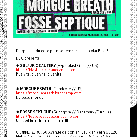
Du grind et du gore pour se remettre du Lixiviat Fest ?
D7C présente :
✹
SULFURIC CAUTERY
(Hyperblast Grind // US)
https://blastaddict.bandcamp.com
Plus vite, plus vite, plus vite
✹
MORGUE BREATH
(Grindcore // US)
https://morguebreath.bandcamp.com
Du beau monde
✹
FOSSE SEPTIQUE
(Grindgore // Danemark/Turquie)
https://fosseseptique.bandcamp.com
Untitled brrrrllrllrrrrblllblrrrrrllll
-
GRRRND ZERO, 60 Avenue de Bohlen, Vaulx en Velin 69120
Métro A - La Soie // Tram T3, T7 // Bus : C8, 16, 52, 67