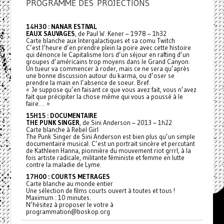
PROGRAMME DES PROJECTIONS
14H30 : NANAR ESTIVAL
EAUX SAUVAGES
, de Paul W. Kener – 1978 – 1h32
Carte blanche aux Intergalactiques et sa comu Twitch
C’est l’heure d’en prendre plein la poire avec cette histoire
qui dénonce le Capitalisme lors d’un séjour en rafting d’un
groupes d’américains trop moyens dans le Grand Canyon.
Un tueur va commencer à roder, mais ce ne sera qu’après
une bonne discussion autour du karma, ou d’oser se
prendre la main en l’absence de soeur. Bref.
« Je suppose qu’en faisant ce que vous avez fait, vous n’avez
fait que précipiter la chose même qui vous a poussé à le
faire… »
15H15 : DOCUMENTAIRE
THE PUNK SINGER
, de Sini Anderson – 2013 – 1h22
Carte blanche à Rebel Girl
The Punk Singer de Sini Anderson est bien plus qu’un simple
documentaire musical. C’est un portrait sincère et percutant
de Kathleen Hanna, pionnière du mouvement riot grrrl, à la
fois artiste radicale, militante féministe et femme en lutte
contre la maladie de Lyme.
17H00 : COURTS METRAGES
Carte blanche au monde entier
Une sélection de films courts ouvert à toutes et tous !
Maximum : 10 minutes.
N’hésitez à proposer le votre à
programmation@boskop.org