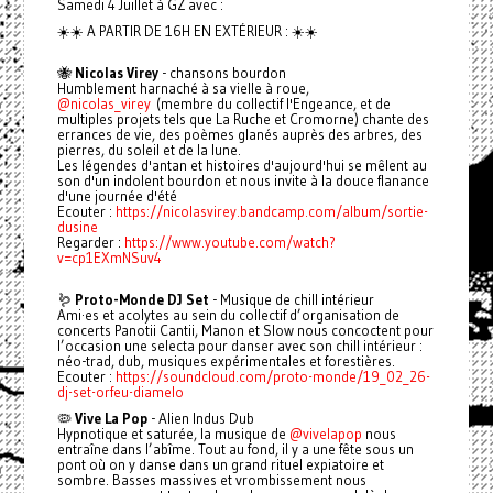
Samedi 4 Juillet à GZ avec :
☀️☀️ A PARTIR DE 16H EN EXTÉRIEUR : ☀️☀️
🐝
Nicolas Virey
- chansons bourdon
Humblement harnaché à sa vielle à roue,
@nicolas_virey
(membre du collectif l'Engeance, et de
multiples projets tels que La Ruche et Cromorne) chante des
errances de vie, des poèmes glanés auprès des arbres, des
pierres, du soleil et de la lune.
Les légendes d'antan et histoires d'aujourd'hui se mêlent au
son d'un indolent bourdon et nous invite à la douce flanance
d'une journée d'été
Ecouter :
https://nicolasvirey.bandcamp.com/album/sortie-
dusine
Regarder :
https://www.youtube.com/watch?
v=cp1EXmNSuv4
🪱
Proto-Monde DJ Set
- Musique de chill intérieur
Ami·es et acolytes au sein du collectif d’organisation de
concerts Panotii Cantii, Manon et Slow nous concoctent pour
l’occasion une selecta pour danser avec son chill intérieur :
néo-trad, dub, musiques expérimentales et forestières.
Ecouter :
https://soundcloud.com/proto-monde/19_02_26-
dj-set-orfeu-diamelo
🦠
Vive La Pop
- Alien Indus Dub
Hypnotique et saturée, la musique de
@vivelapop
nous
entraîne dans l’abîme. Tout au fond, il y a une fête sous un
pont où on y danse dans un grand rituel expiatoire et
sombre. Basses massives et vrombissement nous