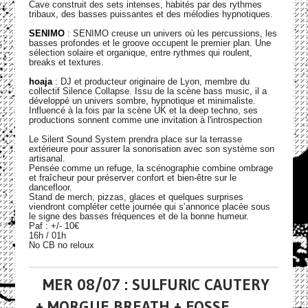
Cave construit des sets intenses, habités par des rythmes
tribaux, des basses puissantes et des mélodies hypnotiques.
SENIMO
: SENIMO creuse un univers où les percussions, les
basses profondes et le groove occupent le premier plan. Une
sélection solaire et organique, entre rythmes qui roulent,
breaks et textures.
hoaja
: DJ et producteur originaire de Lyon, membre du
collectif Silence Collapse. Issu de la scène bass music, il a
développé un univers sombre, hypnotique et minimaliste.
Influencé à la fois par la scène UK et la deep techno, ses
productions sonnent comme une invitation à l'introspection
Le Silent Sound System prendra place sur la terrasse
extérieure pour assurer la sonorisation avec son système son
artisanal.
Pensée comme un refuge, la scénographie combine ombrage
et fraîcheur pour préserver confort et bien-être sur le
dancefloor.
Stand de merch, pizzas, glaces et quelques surprises
viendront compléter cette journée qui s’annonce placée sous
le signe des basses fréquences et de la bonne humeur.
Paf : +/- 10€
16h / 01h
No CB no reloux
MER 08/07 : SULFURIC CAUTERY
+ MORGUE BREATH + FOSSE