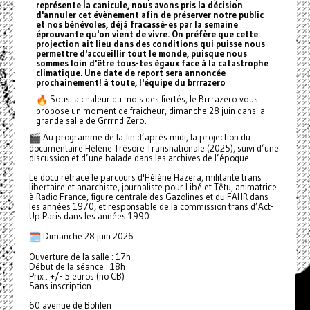
représente la canicule, nous avons pris la décision
d'annuler cet évènement afin de préserver notre public
et nos bénévoles, déjà fracassé-es par la semaine
éprouvante qu'on vient de vivre. On préfère que cette
projection ait lieu dans des conditions qui puisse nous
permettre d'accueillir tout le monde, puisque nous
sommes loin d'être tous-tes égaux face à la catastrophe
climatique. Une date de report sera annoncée
prochainement! à toute, l'équipe du brrrazero
Sous la chaleur du mois des fiertés, le Brrrazero vous
propose un moment de fraicheur, dimanche 28 juin dans la
grande salle de Grrrnd Zero.
Au programme de la fin d’après midi, la projection du
documentaire Hélène Trésore Transnationale (2025), suivi d’une
discussion et d’une balade dans les archives de l’époque.
Le docu retrace le parcours d'Hélène Hazera, militante trans
libertaire et anarchiste, journaliste pour Libé et Têtu, animatrice
à Radio France, figure centrale des Gazolines et du FAHR dans
les années 1970, et responsable de la commission trans d’Act-
Up Paris dans les années 1990.
Dimanche 28 juin 2026
Ouverture de la salle : 17h
Début de la séance : 18h
Prix : +/- 5 euros (no CB)
Sans inscription
60 avenue de Bohlen