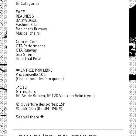
📝 Categories :
FACE
REALNESS
BABYVOGUE
Fashion Killah
Beginners Runway
Musical chairs
Com vs Com
OTA Performance
OTA Runway
Sex Siren
Hold That Pose
🎟️ ENTRÉE PRIX LIBRE
Prix conseillé 10€
(Gratuit pour les fem queen)
📍Lieu:
Grrrnd Zero
60 Av. de Bohlen, 69120 Vaulx-en-Velin (Lyon)
⏰ Ouverture des portes: 15h
⏰ LSS: 16h (BE ON TIME ‼️)
See yall there 💗