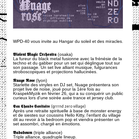
WPD-40 vous invite au Hangar du soleil et des miracles.
𝖁𝖎𝖔𝖑𝖊𝖓𝖙 𝕸𝖆𝖌𝖎𝖈 𝕺𝖗𝖈𝖍𝖊𝖘𝖙𝖗𝖆
(osaka)
La fureur du black metal fusionne avec la frénésie de la
techno et du gabber pour un set qui déglingue tout sur
son passage. Un set live alliant musique, fulgurances
stroboscopiques et projections hallucinées.
𝕹𝖚𝖆𝖌𝖊 𝕽𝖔𝖘𝖊
(lyon)
Starlette des vinyles en DJ set, Nuage présentera son
projet live de noise, joué pour la 1ère fois au
KraspekMyzik en février 26, qui a su conquérir un public
curieux lors d'une soirée axée trance et jersey club.
𝕰𝖆𝖚 𝕮𝖍𝖆𝖚𝖉𝖊 𝕾𝖆𝖓𝖎𝖙𝖆𝖎𝖗𝖊
(grrrnd zero village)
Après une retraite spirituelle à base de monster energy
et de siestes sur coussins Hello Kitty, l'enfant du village
dit au revoir à la bedroom pop et viendra présenter un
set assombri, chargé en émotions.
𝕭𝖆𝖉𝖆𝖇𝖔𝖚𝖒
(triple alliance)
Triple alliance, quadruple lineup.