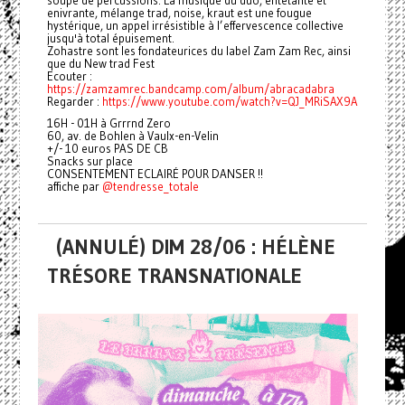
soupe de percussions. La musique du duo, entêtante et
enivrante, mélange trad, noise, kraut est une fougue
hystérique, un appel irrésistible à l’effervescence collective
jusqu'à total épuisement.
Zohastre sont les fondateurices du label Zam Zam Rec, ainsi
que du New trad Fest
Ecouter :
https://zamzamrec.bandcamp.com/album/abracadabra
Regarder :
https://www.youtube.com/watch?v=QJ_MRiSAX9A
16H - 01H à Grrrnd Zero
60, av. de Bohlen à Vaulx-en-Velin
+/- 10 euros PAS DE CB
Snacks sur place
CONSENTEMENT ECLAIRÉ POUR DANSER !!
affiche par
@tendresse_totale
(ANNULÉ) DIM 28/06 : HÉLÈNE
TRÉSORE TRANSNATIONALE