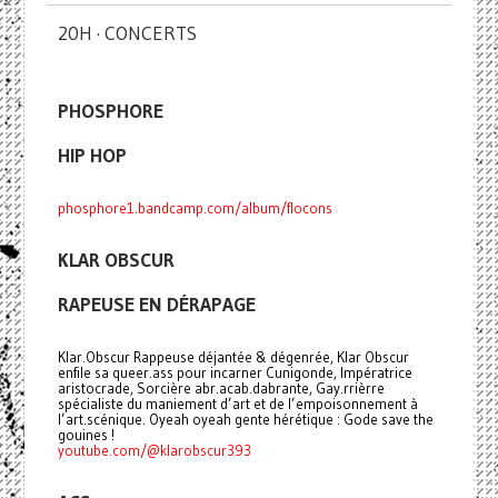
20H · CONCERTS
PHOSPHORE
HIP HOP
phosphore1.bandcamp.com/album/flocons
KLAR OBSCUR
RAPEUSE EN DÉRAPAGE
Klar.Obscur Rappeuse déjantée & dégenrée, Klar Obscur
enfile sa queer.ass pour incarner Cunigonde, Impératrice
aristocrade, Sorcière abr.acab.dabrante, Gay.rrièrre
spécialiste du maniement d’art et de l’empoisonnement à
l’art.scénique. Oyeah oyeah gente hérétique : Gode save the
gouines !
youtube.com/@klarobscur393