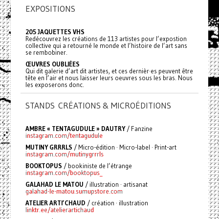
EXPOSITIONS
205 JAQUETTES VHS
Redécouvrez les créations de 113 artistes pour l’expostion
collective qui a retourné le monde et l’histoire de l’art sans
se rembobiner.
ŒUVRES OUBLIÉES
Qui dit galerie d’art dit artistes, et ces dernièr·es peuvent être
tête en l’air et nous laisser leurs oeuvres sous les bras. Nous
les exposerons donc.
STANDS CRÉATIONS & MICROÉDITIONS
AMBRE « TENTAGUDULE » DAUTRY
/ Fanzine
instagram.com/tentagudule
MUTINY GRRRLS
/ Micro-édition · Micro-label · Print-art
instagram.com/mutinygrrrls
BOOKTOPUS
/ bookiniste de l’étrange
instagram.com/booktopus_
GALAHAD LE MATOU
/ illustration · artisanat
galahad-le-matou.sumupstore.com
ATELIER ARTI’CHAUD
/ création · illustration
linktr.ee/atelierartichaud