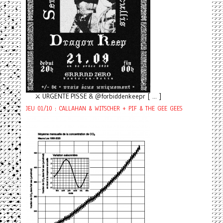
⚔️ URGENTE PISSE & @forbiddenkeepr [ ... ]
JEU 01/10 : CALLAHAN & WITSCHER + PIF & THE GEE GEES