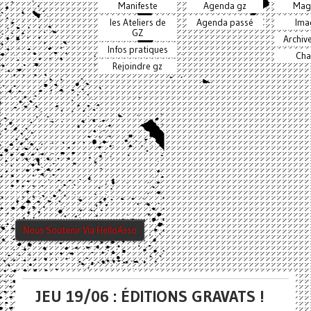
Manifeste
Agenda gz
Mag
les Ateliers de
Agenda passé
Ima
GZ
Archiv
Infos pratiques
Cha
Rejoindre gz
Nous Soutenir Via HelloAsso
JEU 19/06 : ÉDITIONS GRAVATS !