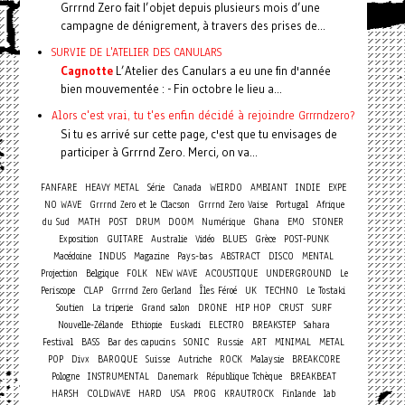
Grrrnd Zero fait l’objet depuis plusieurs mois d’une
campagne de dénigrement, à travers des prises de...
SURVIE DE L'ATELIER DES CANULARS
Cagnotte
L’Atelier des Canulars a eu une fin d'année
bien mouvementée : - Fin octobre le lieu a...
Alors c'est vrai, tu t'es enfin décidé à rejoindre Grrrndzero?
Si tu es arrivé sur cette page, c'est que tu envisages de
participer à Grrrnd Zero. Merci, on va...
FANFARE
HEAVY METAL
Série
Canada
WEIRDO
AMBIANT
INDIE
EXPE
NO WAVE
Grrrnd Zero et le Clacson
Grrrnd Zero Vaise
Portugal
Afrique
du Sud
MATH
POST
DRUM
DOOM
Numérique
Ghana
EMO
STONER
Exposition
GUITARE
Australie
Vidéo
BLUES
Grèce
POST-PUNK
Macédoine
INDUS
Magazine
Pays-bas
ABSTRACT
DISCO
MENTAL
Projection
Belgique
FOLK
NEW WAVE
ACOUSTIQUE
UNDERGROUND
Le
Periscope
CLAP
Grrrnd Zero Gerland
Îles Féroé
UK
TECHNO
Le Tostaki
Soutien
La triperie
Grand salon
DRONE
HIP HOP
CRUST
SURF
Nouvelle-Zélande
Ethiopie
Euskadi
ELECTRO
BREAKSTEP
Sahara
Festival
BASS
Bar des capucins
SONIC
Russie
ART
MINIMAL
METAL
POP
Divx
BAROQUE
Suisse
Autriche
ROCK
Malaysie
BREAKCORE
Pologne
INSTRUMENTAL
Danemark
République Tchèque
BREAKBEAT
HARSH
COLDWAVE
HARD
USA
PROG
KRAUTROCK
Finlande
lab