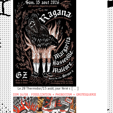
Le 28 Thermidor/15 août, jour férié s [ ... ]
DIM 16/08 : FOSSILIZATION + PHOBOCOSM + GROTESQUERIE