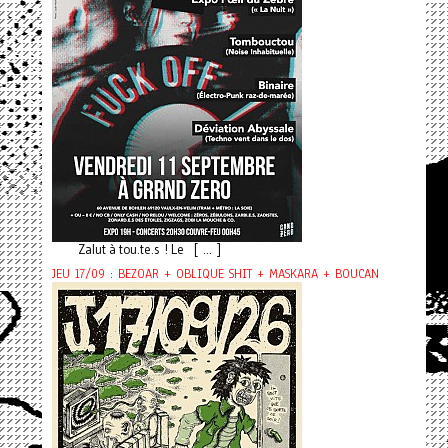
Zalut à tou.te.s ! Le [ ... ]
JEU 17/09 : BEZOAR + OBLIQUE SHIT + MASKARA + BOUCAN