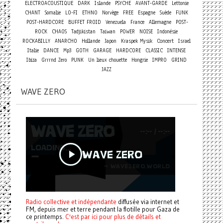
ELECTROACOUSTIQUE
DARK
Islande
PSYCHE
AVANT-GARDE
Lettonie
CHANT
Somalie
LO-FI
ETHNO
Norvège
FREE
Espagne
Suède
FUNK
POST-HARDCORE
BUFFET FROID
Venezuela
France
Allemagne
POST-
ROCK
CHAOS
Tadjikistan
Taiwan
POWER
NOISE
Indonésie
Concert
ROCKABILLY
ANARCHO
Hollande
Japon
Kraspek Mysik
Israel
Italie
DANCE
Mp3
GOTH
GARAGE
HARDCORE
CLASSIC
INTENSE
Ibiza
Grrrnd Zero
PUNK
Un lieux chouette
Hongrie
IMPRO
GRIND
JAZZ
WAVE ZERO
Radio collective et indépendante
diffusée via internet et
FM, depuis mer et terre pendant la flotille pour Gaza de
ce printemps.
C'est par ici pour plus de détails et