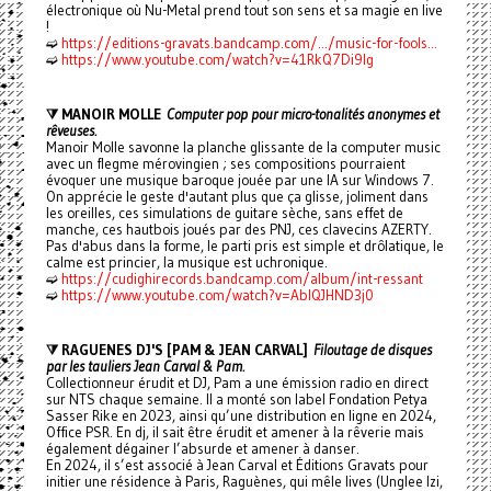
électronique où Nu-Metal prend tout son sens et sa magie en live
!
➫
https://editions-gravats.bandcamp.com/.../music-for-fools...
➫
https://www.youtube.com/watch?v=41RkQ7Di9lg
⧩ MANOIR MOLLE
Computer pop pour micro-tonalités anonymes et
rêveuses.
Manoir Molle savonne la planche glissante de la computer music
avec un flegme mérovingien ; ses compositions pourraient
évoquer une musique baroque jouée par une IA sur Windows 7.
On apprécie le geste d'autant plus que ça glisse, joliment dans
les oreilles, ces simulations de guitare sèche, sans effet de
manche, ces hautbois joués par des PNJ, ces clavecins AZERTY.
Pas d'abus dans la forme, le parti pris est simple et drôlatique, le
calme est princier, la musique est uchronique.
➫
https://cudighirecords.bandcamp.com/album/int-ressant
➫
https://www.youtube.com/watch?v=AbIQJHND3j0
⧩ RAGUENES DJ'S [PAM & JEAN CARVAL]
Filoutage de disques
par les tauliers Jean Carval & Pam.
Collectionneur érudit et DJ, Pam a une émission radio en direct
sur NTS chaque semaine. Il a monté son label Fondation Petya
Sasser Rike en 2023, ainsi qu’une distribution en ligne en 2024,
Office PSR. En dj, il sait être érudit et amener à la rêverie mais
également dégainer l’absurde et amener à danser.
En 2024, il s’est associé à Jean Carval et Éditions Gravats pour
initier une résidence à Paris, Raguènes, qui mêle lives (Unglee Izi,