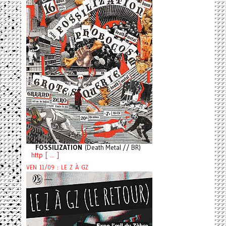
FOSSILIZATION
(Death Metal // BR)
http [ ... ]
VEN 11/09 : LE Z À GZ