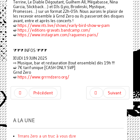
Terrine, Le Diable Dégoutant, Guilhem All, Mégabasse, Nina
Garcia, Slickback…) et DJs (Lyio, Brodinski, Mystique,
Promesses…) sur un format 22h-05h. Nous aurons le plaisir de
les recevoir ensemble à Grnd Zero ou ils passeront des disques
avant, entre et après les concerts !
➫
https://www.nts.live/shows/early-bird-show-w-pam
➫
https://editions-gravats.bandcamp.com/
➫
https://www.instagram.com/raguenes.paris/
⧩⧩⧩ INFOS ⧩⧩⧩
JEUDI 19 JUIN 2025
⇨ Musique, bar et restauration (tout ensemble) dès 19h !!!
➫ 7€ tarif unique [CASH ONLY SVP]
Grnd Zero
➫
https://www.grrrndzero.org/
Précédent
Suivant
A LA UNE
Trrrans Zero a un truc à vous dire