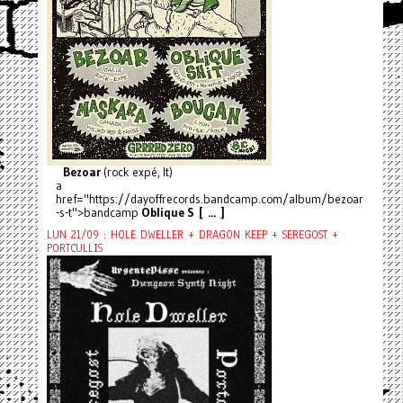
Bezoar
(rock expé, It)
a
href="https://dayoffrecords.bandcamp.com/album/bezoar
-s-t">bandcamp
Oblique S [ ... ]
LUN 21/09 : HOLE DWELLER + DRAGON KEEP + SEREGOST +
PORTCULLIS