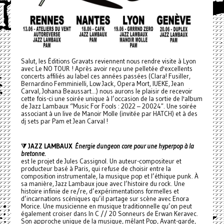
Salut, les Éditions Gravats reviennent nous rendre visite à Lyon
avec Le NO TOUR ! Après avoir reçu une pelletée d'excellents
concerts affiliés au label ces années passées (Clara! Fusiller,
Bernardino Femminielli, Low Jack, Opera Mort, IUEKE, Jean
Carval, Johana Beaussart...) nous aurons le plaisir de recevoir
cette fois-ci une soirée unique à l’occasion de la sortie de l'album
de Jazz Lambaux “Music For Fools : 2022 – 20024″. Une soirée
associant à un live de Manoir Molle (invitée par HATCH) et à des
dj sets par Pam et Jean Carval !
⧩ JAZZ LAMBAUX
Énergie dungeon core pour une hyperpop à la
bretonne.
est le projet de Jules Cassignol. Un auteur-compositeur et
producteur basé à Paris, qui refuse de choisir entre la
composition instrumentale, la musique pop et l’éthique punk. À
sa manière, Jazz Lambaux joue avec l’histoire du rock. Une
histoire infinie de re/re, d’expérimentations formelles et
d’incarnations scéniques qu’il partage sur scène avec Enora
Morice. Une musicienne en musique traditionnelle qu’on peut
également croiser dans In C // 20 Sonneurs de Erwan Keravec.
Son approche unique de la musique, mêlant Pop, Avant-garde,