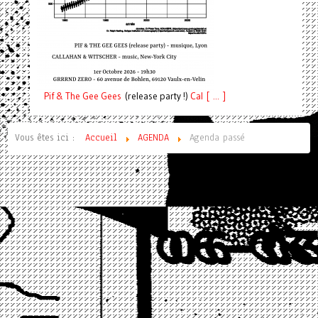
Pif
& The Gee Gees
(release party !)
C
a
l [ ... ]
Vous êtes ici :
Accueil
AGENDA
Agenda passé