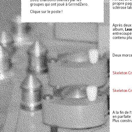
propre page
groupes qui ont joué à GrrrndZero.
sclérose la
Clique sur le poste !
Après deux 
album,
Lea
entrecoupée
contenu plu
Deux morcea
Skeleton C
Skeleton Cr
A la fin de 
en parfaite
Plus constr