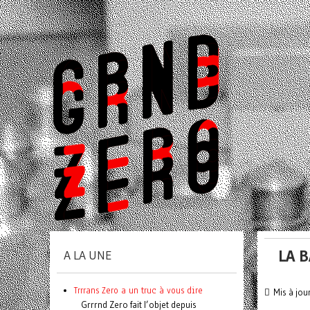
LA 
A LA UNE
Trrrans Zero a un truc à vous dire
Mis à jou
Grrrnd Zero fait l’objet depuis