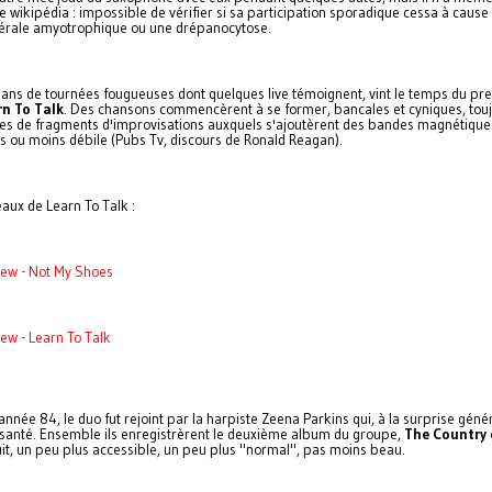
 wikipédia : impossible de vérifier si sa participation sporadique cessa à cause
térale amyotrophique ou une drépanocytose.
ans de tournées fougueuses dont quelques live témoignent, vint le temps du pr
rn To Talk
. Des chansons commencèrent à se former, bancales et cyniques, tou
s de fragments d'improvisations auxquels s'ajoutèrent des bandes magnétique
s ou moins débile (Pubs Tv, discours de Ronald Reagan).
ux de Learn To Talk :
rew - Not My Shoes
ew - Learn To Talk
l'année 84, le duo fut rejoint par la harpiste Zeena Parkins qui, à la surprise géné
 santé. Ensemble ils enregistrèrent le deuxième album du groupe,
The Country 
uit, un peu plus accessible, un peu plus "normal", pas moins beau.