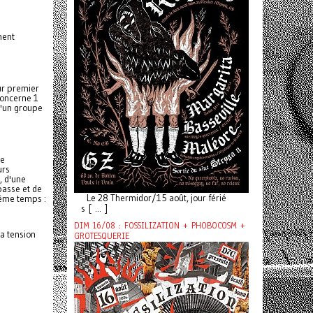
ment
ur premier
oncerne 1
d'un groupe
le
urs
, d'une
basse et de
Le 28 Thermidor/15 août, jour férié
même temps :
s [ ... ]
DIM 16/08 : FOSSILIZATION + PHOBOCOSM +
a tension
GROTESQUERIE