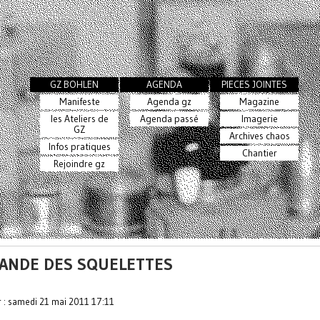
GZ BOHLEN
AGENDA
PIECES JOINTES
Manifeste
Agenda gz
Magazine
les Ateliers de
Agenda passé
Imagerie
GZ
Archives chaos
Infos pratiques
Chantier
Rejoindre gz
BANDE DES SQUELETTES
r : samedi 21 mai 2011 17:11