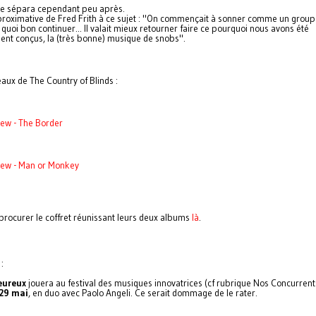
se sépara cependant peu après.
proximative de Fred Frith à ce sujet : "On commençait à sonner comme un group
 quoi bon continuer... Il valait mieux retourner faire ce pourquoi nous avons été
nt conçus, la (très bonne) musique de snobs".
ux de The Country of Blinds :
ew - The Border
rew - Man or Monkey
procurer le coffret réunissant leurs deux albums
là
.
:
leureux
jouera au festival des musiques innovatrices (cf rubrique Nos Concurrents
29 mai
, en duo avec Paolo Angeli. Ce serait dommage de le rater.