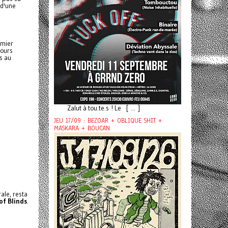
 d'une
emier
jours
s au
Zalut à tou.te.s ! Le [ ... ]
JEU 17/09 : BEZOAR + OBLIQUE SHIT +
MASKARA + BOUCAN
rale, resta
of Blinds
.