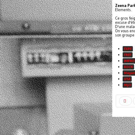
Zeena Par
Elements.
Ce gros fei
excuse d'êt
D'une malad
On vous enc
son groupe 
EXPE
FREE
IMPRO
ROCK
Magaz
USA
Mp3