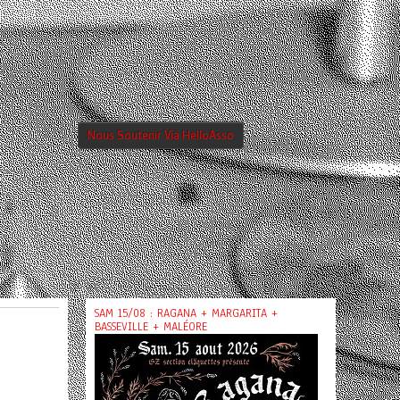
Nous Soutenir Via HelloAsso
SAM 15/08 : RAGANA + MARGARITA +
BASSEVILLE + MALÉORE