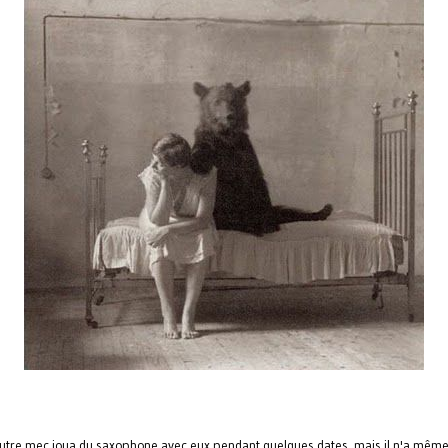
autre mec joua du saxophone avec eux pendant quelques dates, mais il n'a mêm