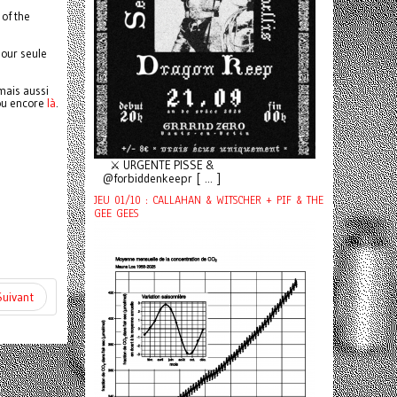
 of the
pour seule
mais aussi
u encore
là
.
⚔️ URGENTE PISSE &
@forbiddenkeepr [ ... ]
JEU 01/10 : CALLAHAN & WITSCHER + PIF & THE
GEE GEES
Suivant