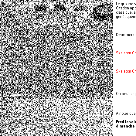
Le groupe 
Citation ap
classique, à
génétiqueme
Deux morcea
Skeleton Cr
Skeleton C
On peut se 
A noter que 
Fred le va
dimanche 