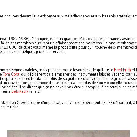
les groupes devant leur existence aux maladies rares et aux hasards statistique
Crew
(1982-1986), à l'origine, était un quatuor. Mais quelques semaines avant le
EUX de ses membres subirent un affaissement des poumons. Le pneumothorax c
r 10 000, calculez vous-même la probabilité pour qu'il touche deux membres 
ersonnes à quelques jours d'intervalle.
eux personnes valides, mais pas n'importe lesquelles : le guitariste
Fred Frith
et 
te
Tom Cora
, qui décidèrent de s'emparer des instruments laissés vacants par le
spitalisés. Fred hérita - en plus de sa guitare - d'un violon, d'une grosse caisse
d'un clavier. Tom, plus modeste, se contenta - en plus de son violoncelle - d'une 
 bricolées. Il se dirent que ça ne devait pas être si compliqué de tout jouer en 
, même
Seb Radix
le fait.
t Skeleton Crew, groupe d'impro sauvage/rock expérimental/jazz débordant, à l
erpétuelle.