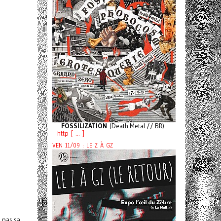
FOSSILIZATION
(Death Metal // BR)
http [ ... ]
VEN 11/09 : LE Z À GZ
e pas sa