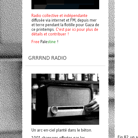
Radio collective et indépendante
diffusée via internet et FM, depuis mer
et terre pendant la flotille pour Gaza de
ce printemps.
C'est par ici pour plus de
détails et contribuer !
Free
Pale
stine
!
GRRRND RADIO
Un arc-en-ciel planté dans le béton.
Fin 82, un 
1001 chansons offertes par les