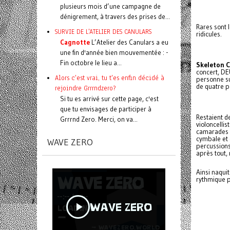
plusieurs mois d’une campagne de
dénigrement, à travers des prises de...
Rares sont 
SURVIE DE L'ATELIER DES CANULARS
ridicules.
Cagnotte
L’Atelier des Canulars a eu
une fin d'année bien mouvementée : -
Fin octobre le lieu a...
Skeleton 
concert, D
Alors c'est vrai, tu t'es enfin décidé à
personne su
de quatre p
rejoindre Grrrndzero?
Si tu es arrivé sur cette page, c'est
que tu envisages de participer à
Restaient d
Grrrnd Zero. Merci, on va...
violoncellis
camarades ho
cymbale et 
WAVE ZERO
percussions
après tout
Ainsi naqui
rythmique p