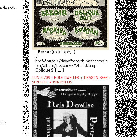
e de rock
Bezoar
(rock expé, It)
a
href="https://dayoffrecords.bandcamp.c
om/album/bezoar-s-t">bandcamp
Oblique S [ ... ]
LUN 21/09 : HOLE DWELLER + DRAGON KEEP +
SEREGOST + PORTCULLIS
) le