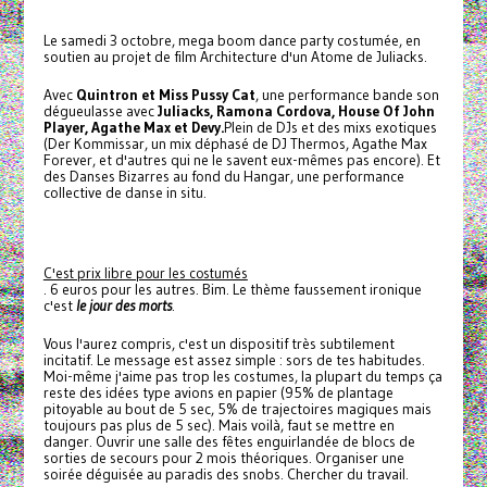
Le samedi 3 octobre, mega boom dance party costumée, en
soutien au projet de film Architecture d'un Atome de Juliacks.
Avec
Quintron et Miss Pussy Cat
, une performance bande son
dégueulasse avec
Juliacks, Ramona Cordova, House Of John
Player, Agathe Max et Devy.
Plein de DJs et des mixs exotiques
(Der Kommissar, un mix déphasé de DJ Thermos, Agathe Max
Forever, et d'autres qui ne le savent eux-mêmes pas encore). Et
des Danses Bizarres au fond du Hangar, une performance
collective de danse in situ.
C'est prix libre pour les costumés
. 6 euros pour les autres. Bim. Le thème faussement ironique
c'est
le jour des morts
.
Vous l'aurez compris, c'est un dispositif très subtilement
incitatif. Le message est assez simple : sors de tes habitudes.
Moi-même j'aime pas trop les costumes, la plupart du temps ça
reste des idées type avions en papier (95% de plantage
pitoyable au bout de 5 sec, 5% de trajectoires magiques mais
toujours pas plus de 5 sec). Mais voilà, faut se mettre en
danger. Ouvrir une salle des fêtes enguirlandée de blocs de
sorties de secours pour 2 mois théoriques. Organiser une
soirée déguisée au paradis des snobs. Chercher du travail.