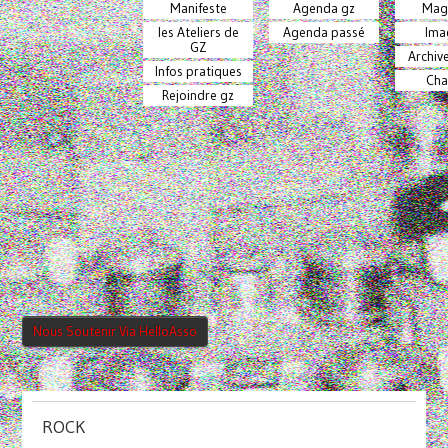
Manifeste
Agenda gz
Mag
les Ateliers de
Agenda passé
Ima
GZ
Archiv
Infos pratiques
Cha
Rejoindre gz
Nous Soutenir Via HelloAsso
ROCK