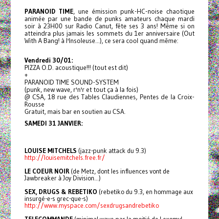
PARANOID TIME
, une émission punk-HC-noise chaotique
animée par une bande de punks amateurs chaque mardi
soir à 23H00 sur Radio Canut, fête ses 3 ans! Même si on
atteindra plus jamais les sommets du 1er anniversaire (Out
With A Bang! à l'Insoleuse...), ce sera cool quand même:
Vendredi 30/01:
PIZZA O.D. acoustique!!! (tout est dit)
+
PARANOID TIME SOUND-SYSTEM
(punk, new wave, r'n'r et tout ça à la fois)
@ CSA, 18 rue des Tables Claudiennes, Pentes de la Croix-
Rousse
Gratuit, mais bar en soutien au CSA.
SAMEDI 31 JANVIER:
LOUISE MITCHELS
(jazz-punk attack du 9.3)
http://louisemitchels.free.fr/
LE COEUR NOIR
(de Metz, dont les influences vont de
Jawbreaker à Joy Division...)
SEX, DRUGS & REBETIKO
(rebetiko du 9.3, en hommage aux
insurgé-e-s grec-que-s)
http://www.myspace.com/sexdrugsandrebetiko