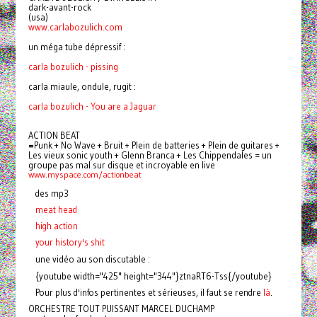
dark-avant-rock
(usa)
www.carlabozulich.com
un méga tube dépressif :
carla bozulich - pissing
carla miaule, ondule, rugit :
carla bozulich - You are a Jaguar
ACTION BEAT
=
Punk + No Wave + Bruit + Plein de batteries + Plein de guitares +
Les vieux sonic youth + Glenn Branca + Les Chippendales = un
groupe pas mal sur disque et incroyable en live
www.myspace.com/actionbeat
des mp3
meat head
high
action
your history's shit
une vidéo au son discutable :
{youtube width="425" height="344"}ztnaRT6-Tss{/youtube}
Pour plus d'infos pertinentes et sérieuses, il faut se rendre
là
.
ORCHESTRE TOUT PUISSANT MARCEL DUCHAMP