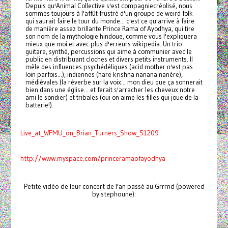
Depuis qu'Animal Collective s'est compagniecréolisé, nous
sommes toujours à l'affût frustré d'un groupe de weird folk
qui saurait faire le tour du monde... c'est ce qu'arrive à faire
de manière assez brillante Prince Rama of Ayodhya, qui tire
son nom de la mythologie hindoue, comme vous l'expliquera
mieux que moi et avec plus d'erreurs wikipedia. Un trio
guitare, synthé, percussions qui aime à communier avec le
public en distribuant cloches et divers petits instruments. Il
mêle des influences psychédéliques (acid mother n'est pas
loin parfois...), indiennes (hare krishna nanana nanère),
médiévales (la réverbe sur la voix... mon dieu que ça sonnerait
bien dans une église... et ferait s'arracher les cheveux notre
ami le sondier) et tribales (oui on aime les filles qui joue de la
batterie!).
Live_at_WFMU_on_Brian_Turners_Show_51209
http://www.myspace.com/princeramaofayodhya
Petite vidéo de leur concert de l'an passé au Grrrnd (powered
by stephoune):