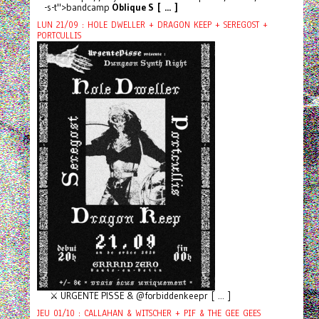
-s-t">bandcamp
Oblique S [ ... ]
LUN 21/09 : HOLE DWELLER + DRAGON KEEP + SEREGOST +
PORTCULLIS
⚔️ URGENTE PISSE & @forbiddenkeepr [ ... ]
JEU 01/10 : CALLAHAN & WITSCHER + PIF & THE GEE GEES