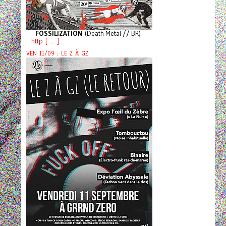
FOSSILIZATION
(Death Metal // BR)
http [ ... ]
VEN 11/09 : LE Z À GZ