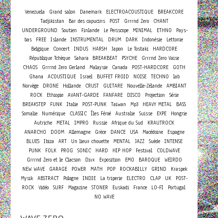
Venezuela
Grand salon
Danemark
ELECTROACOUSTIQUE
BREAKCORE
Tadjikistan
Bar des capucins
POST
Grrrnd Zero
CHANT
UNDERGROUND
Soutien
Finlande
Le Periscope
MINIMAL
ETHNO
Pays-
bas
FREE
Islande
INSTRUMENTAL
DRUM
DARK
Indonésie
Lettonie
Concert
Belgique
INDUS
HARSH
Japon
Le Tostaki
HARDCORE
République Tchèque
Sahara
BREAKBEAT
PSYCHE
Grrrnd Zero Vaise
CHAOS
Grrrnd Zero Gerland
Malaysie
Canada
POST-HARDCORE
GOTH
Ghana
ACOUSTIQUE
Israel
BUFFET FROID
NOISE
TECHNO
lab
Norvège
DRONE
Hollande
CRUST
GUITARE
Nouvelle-Zélande
AMBIANT
ROCK
Ethiopie
AVANT-GARDE
FANFARE
DISCO
Projection
Série
BREAKSTEP
FUNK
Italie
POST-PUNK
Taiwan
Mp3
HEAVY METAL
BASS
Somalie
Numérique
CLASSIC
Îles Féroé
Australie
Suisse
EXPE
Hongrie
Autriche
METAL
IMPRO
Russie
Afrique du Sud
KRAUTROCK
ANARCHO
DOOM
Allemagne
Grèce
DANCE
USA
Macédoine
Espagne
BLUES
Ibiza
ART
Un lieux chouette
MENTAL
JAZZ
Suède
INTENSE
PUNK
FOLK
PROG
SONIC
HARD
HIP HOP
Festival
COLDWAVE
Grrrnd Zero et le Clacson
Divx
Exposition
EMO
BAROQUE
WEIRDO
NEW WAVE
GARAGE
POWER
MATH
POP
ROCKABILLY
GRIND
Kraspek
Mysik
ABSTRACT
Pologne
INDIE
La triperie
ELECTRO
CLAP
UK
POST-
ROCK
Vidéo
SURF
Magazine
STONER
Euskadi
France
LO-FI
Portugal
NO WAVE