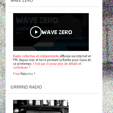
WAVE ZERO
Radio collective et indépendante
diffusée via internet et
FM, depuis mer et terre pendant la flotille pour Gaza de
ce printemps.
C'est par ici pour plus de détails et
contribuer !
Free
Pale
stine
!
GRRRND RADIO