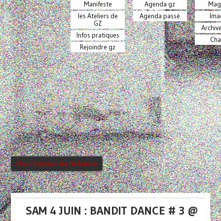
Manifeste
Agenda gz
Mag
les Ateliers de
Agenda passé
Ima
GZ
Archiv
Infos pratiques
Cha
Rejoindre gz
Nous Soutenir Via HelloAsso
SAM 4 JUIN : BANDIT DANCE # 3 @