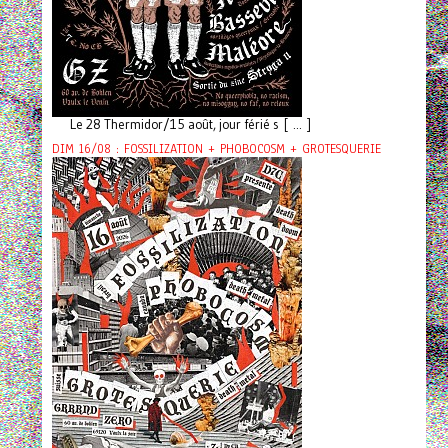
Le 28 Thermidor/15 août, jour férié s [ ... ]
DIM 16/08 : FOSSILIZATION + PHOBOCOSM + GROTESQUERIE