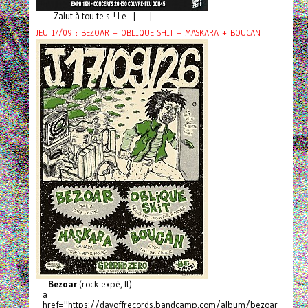
Zalut à tou.te.s ! Le [ ... ]
JEU 17/09 : BEZOAR + OBLIQUE SHIT + MASKARA + BOUCAN
Bezoar
(rock expé, It)
a
href="https://dayoffrecords.bandcamp.com/album/bezoar