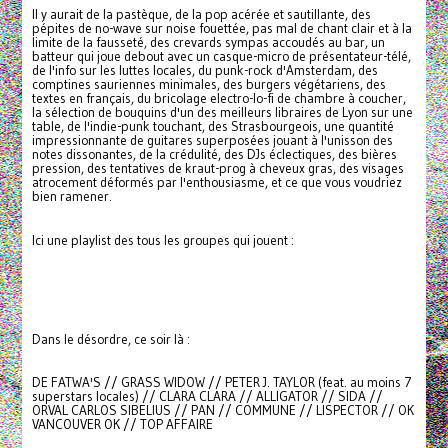
Il y aurait de la pastèque, de la pop acérée et sautillante, des
pépites de no-wave sur noise fouettée, pas mal de chant clair et à la
limite de la fausseté, des crevards sympas accoudés au bar, un
batteur qui joue debout avec un casque-micro de présentateur-télé,
de l'info sur les luttes locales, du punk-rock d'Amsterdam, des
comptines sauriennes minimales, des burgers végétariens, des
textes en français, du bricolage electro-lo-fi de chambre à coucher,
la sélection de bouquins d'un des meilleurs libraires de Lyon sur une
table, de l'indie-punk touchant, des Strasbourgeois, une quantité
impressionnante de guitares superposées jouant à l'unisson des
notes dissonantes, de la crédulité, des DJs éclectiques, des bières
pression, des tentatives de kraut-prog à cheveux gras, des visages
atrocement déformés par l'enthousiasme, et ce que vous voudriez
bien ramener.
Ici une playlist des tous les groupes qui jouent :
Dans le désordre, ce soir là :
DE FATWA'S // GRASS WIDOW // PETER J. TAYLOR (feat. au moins 7
superstars locales) // CLARA CLARA // ALLIGATOR // SIDA //
ORVAL CARLOS SIBELIUS // PAN // COMMUNE // LISPECTOR // OK
VANCOUVER OK // TOP AFFAIRE