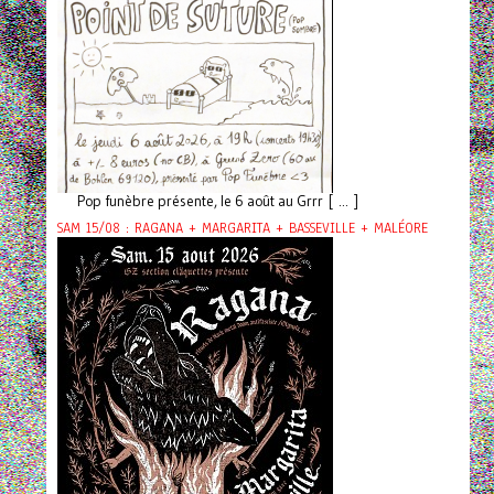
Pop funèbre présente, le 6 août au Grrr [ ... ]
SAM 15/08 : RAGANA + MARGARITA + BASSEVILLE + MALÉORE