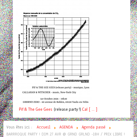
Pif
& The Gee Gees
(release party !)
C
a
l [ ... ]
Vous êtes ici :
Accueil
AGENDA
Agenda passé
BARRROQUE PARTY ! DIM 27 AVR @ GRND GRLND -18H / PRIX LIBRE !