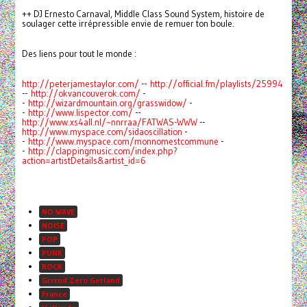
++ DJ Ernesto Carnaval, Middle Class Sound System, histoire de
soulager cette irrépressible envie de remuer ton boule.
Des liens pour tout le monde :
http://peterjamestaylor.com/
--
http://official.fm/playlists/25994
--
http://okvancouverok.com/
-
-
http://wizardmountain.org/grasswidow/
-
-
http://www.lispector.com/
--
http://www.xs4all.nl/~nnrraa/FATWAS-WWW
--
http://www.myspace.com/sidaoscillation
-
-
http://www.myspace.com/monnomestcommune
-
-
http://clappingmusic.com/index.php?
action=artistDetails&artist_id=6
NO WAVE
NOISE
POP
PUNK
ROCK
Grrrnd Zero Gerland
France