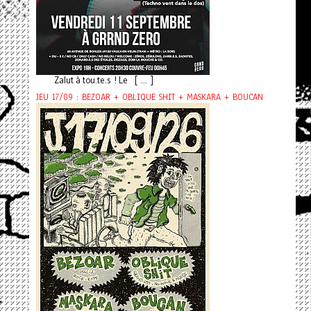
Zalut à tou.te.s ! Le [ ... ]
JEU 17/09 : BEZOAR + OBLIQUE SHIT + MASKARA + BOUCAN