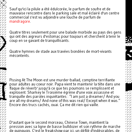
Sauf qu'ici la pilule a été édulcorée, le parfum de soufre et de
mauvaise rencontre dans le parking sale et mal éclairé d'un centre
commercial s'est vu adjoindre une louche de parfum de
mandragore
.
Quatre titres seulement pour une balade morbide au pays des gens
qui ont des aigreurs d'estomac pour toujours et cherchent à tenir le
coup en se gavant de tranquillisants.
Quatre hymnes de stade aux travées bondées de mort-vivants
mécontents.
Pissing At The Moon est une murder-ballad, comptine terrifiante
pour adultes au coeur noir. Papa vient te maintenir la tête dans une
flaque de réverb' jusqu'à ce que tes poumons se remplissent et
explosent. Sharkey le Troisième égrène d'une voix assassine et
tranquille des paroles inquiétantes : “I am just a dreamer/ And you
are all my dreams/ And none of this was real/ Except when it was.”
Encore des trucs cachés, ouai. Ça me dit rien qui vaille.
D'autant que le second morceau, Chinese Town, maintient la
pression avec sa ligne de basse bulldozer et son rythme de marche
de guinguois. C'est le freakshow par ici, un défilé d'indésirables, de