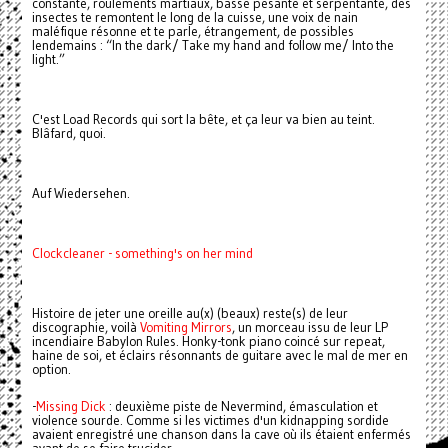
constante, roulements martiaux, basse pesante et serpentante, des
insectes te remontent le long de la cuisse, une voix de nain
maléfique résonne et te parle, étrangement, de possibles
lendemains : “In the dark/ Take my hand and follow me/ Into the
light.”
C'est Load Records qui sort la bête, et ça leur va bien au teint.
Blâfard, quoi.
Auf Wiedersehen.
Clockcleaner - something's on her mind
Histoire de jeter une oreille au(x) (beaux) reste(s) de leur
discographie, voilà
Vomiting Mirrors
, un morceau issu de leur LP
incendiaire Babylon Rules. Honky-tonk piano coincé sur repeat,
haine de soi, et éclairs résonnants de guitare avec le mal de mer en
option.
-
Missing Dick
: deuxième piste de Nevermind, émasculation et
violence sourde. Comme si les victimes d'un kidnapping sordide
avaient enregistré une chanson dans la cave où ils étaient enfermés