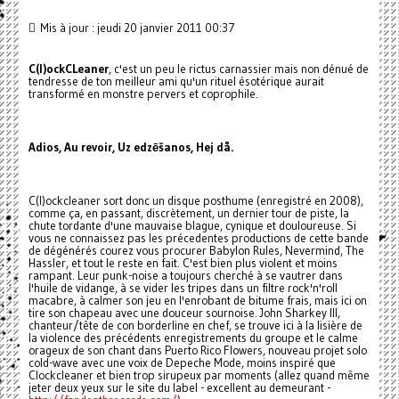
Mis à jour : jeudi 20 janvier 2011 00:37
C(l)ockCLeaner
, c'est un peu le rictus carnassier mais non dénué de
tendresse de ton meilleur ami qu'un rituel ésotérique aurait
transformé en monstre pervers et coprophile.
Adios, Au revoir, Uz edzēšanos, Hej då.
C(l)ockcleaner sort donc un disque posthume (enregistré en 2008),
comme ça, en passant, discrètement, un dernier tour de piste, la
chute tordante d'une mauvaise blague, cynique et douloureuse. Si
vous ne connaissez pas les précedentes productions de cette bande
de dégénérés courez vous procurer Babylon Rules, Nevermind, The
Hassler, et tout le reste en fait. C'est bien plus violent et moins
rampant. Leur punk-noise a toujours cherché à se vautrer dans
l'huile de vidange, à se vider les tripes dans un filtre rock'n'roll
macabre, à calmer son jeu en l'enrobant de bitume frais, mais ici on
tire son chapeau avec une douceur sournoise. John Sharkey III,
chanteur/tête de con borderline en chef, se trouve ici à la lisière de
la violence des précédents enregistrements du groupe et le calme
orageux de son chant dans Puerto Rico Flowers, nouveau projet solo
cold-wave avec une voix de Depeche Mode, moins inspiré que
Clockcleaner et bien trop sirupeux par moments (allez quand même
jeter deux yeux sur le site du label - excellent au demeurant -