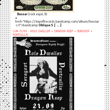
Bezoar
(rock expé, It)
a
href="https://dayoffrecords.bandcamp.com/album/bezoar
-s-t">bandcamp
Oblique S [ ... ]
LUN 21/09 : HOLE DWELLER + DRAGON KEEP + SEREGOST +
PORTCULLIS