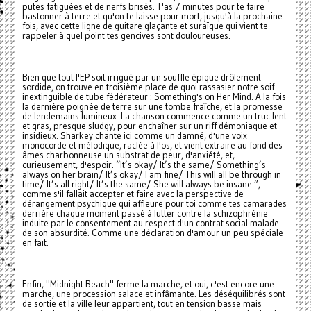
putes fatiguées et de nerfs brisés. T'as 7 minutes pour te faire
bastonner à terre et qu'on te laisse pour mort, jusqu'à la prochaine
fois, avec cette ligne de guitare glaçante et suraïgue qui vient te
rappeler à quel point tes gencives sont douloureuses.
Bien que tout l'EP soit irrigué par un souffle épique drôlement
sordide, on trouve en troisième place de quoi rassasier notre soif
inextinguible de tube fédérateur : Something's on Her Mind. À la fois
la dernière poignée de terre sur une tombe fraîche, et la promesse
de lendemains lumineux. La chanson commence comme un truc lent
et gras, presque sludgy, pour enchaîner sur un riff démoniaque et
insidieux. Sharkey chante ici comme un damné, d'une voix
monocorde et mélodique, raclée à l'os, et vient extraire au fond des
âmes charbonneuse un substrat de peur, d'anxiété, et,
curieusement, d'espoir. “It’s okay/ It’s the same/ Something’s
always on her brain/ It’s okay/ I am fine/ This will all be through in
time/ It’s all right/ It’s the same/ She will always be insane.”,
comme s'il fallait accepter et faire avec la perspective de
dérangement psychique qui affleure pour toi comme tes camarades
derrière chaque moment passé à lutter contre la schizophrénie
induite par le consentement au respect d'un contrat social malade
de son absurdité. Comme une déclaration d'amour un peu spéciale
en fait.
Enfin, "Midnight Beach" ferme la marche, et oui, c'est encore une
marche, une procession salace et infâmante. Les déséquilibrés sont
de sortie et la ville leur appartient, tout en tension basse mais