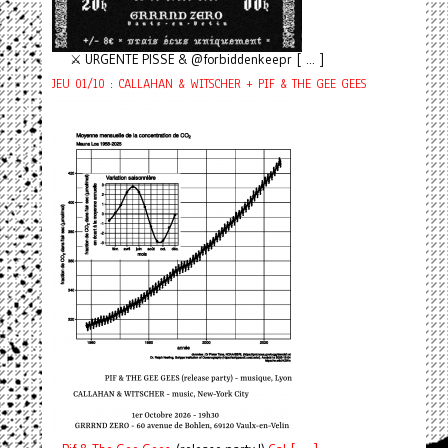
⚔️ URGENTE PISSE & @forbiddenkeepr [ ... ]
JEU 01/10 : CALLAHAN & WITSCHER + PIF & THE GEE GEES