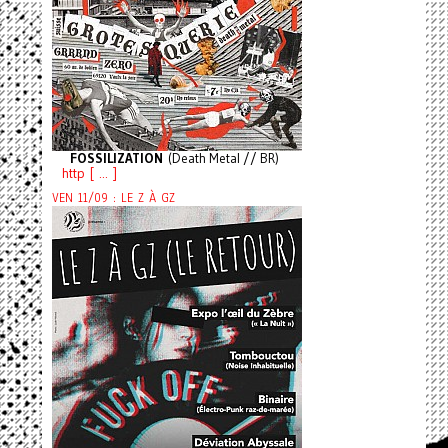
FOSSILIZATION
(Death Metal // BR)
http [ ... ]
VEN 11/09 : LE Z À GZ