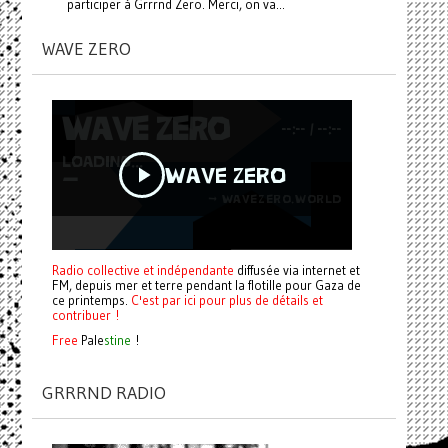
participer à Grrrnd Zero. Merci, on va...
WAVE ZERO
Radio collective et indépendante
diffusée via internet et
FM, depuis mer et terre pendant la flotille pour Gaza de
ce printemps.
C'est par ici pour plus de détails et
contribuer !
Free
Pale
stine
!
GRRRND RADIO