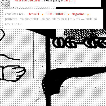
Pif
& The Gee Gees
(release party !)
C
a
l [ ... ]
Vous êtes ici :
Accueil
PIECES JOINTES
Magazine
$OUT€NIR L’EMBOBINEUSE : 20 000 EUROS SOUS LES MERS — POUR 20
ANS DE PLUS