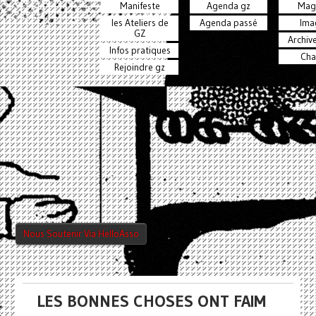
Manifeste
Agenda gz
Mag
les Ateliers de
Agenda passé
Ima
GZ
Archiv
Infos pratiques
Cha
Rejoindre gz
Nous Soutenir Via HelloAsso
LES BONNES CHOSES ONT FAIM