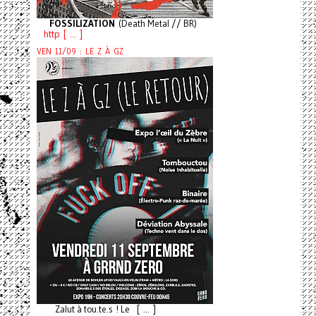
FOSSILIZATION
(Death Metal // BR)
http [ ... ]
VEN 11/09 : LE Z À GZ
Zalut à tou.te.s ! Le [ ... ]