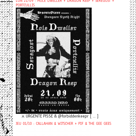
LUN 21/09 : HOLE DWELLER + DRAGON KEEP + SEREGOST +
PORTCULLIS
⚔️ URGENTE PISSE & @forbiddenkeepr [ ... ]
JEU 01/10 : CALLAHAN & WITSCHER + PIF & THE GEE GEES