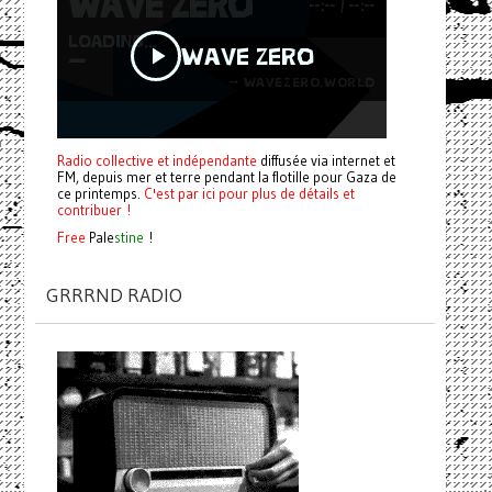
Radio collective et indépendante
diffusée via internet et
FM, depuis mer et terre pendant la flotille pour Gaza de
ce printemps.
C'est par ici pour plus de détails et
contribuer !
Free
Pale
stine
!
GRRRND RADIO