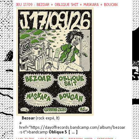
JEU 17/09 : BEZOAR + OBLIQUE SHIT + MASKARA + BOUCAN
Bezoar
(rock expé, It)
a
href="https://dayoffrecords.bandcamp.com/album/bezoar
-s-t">bandcamp
Oblique S [ ... ]