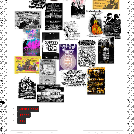
Grrrnd Zero
France
Mp3