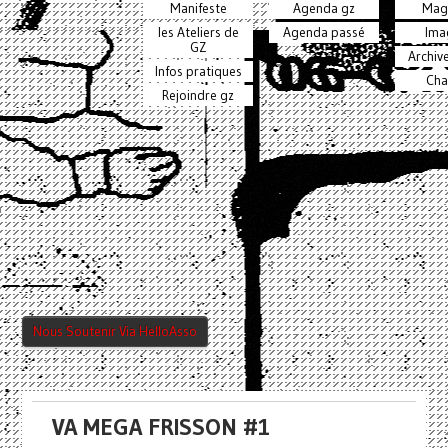
Manifeste
Agenda gz
Mag
les Ateliers de
Agenda passé
Ima
GZ
Archiv
Infos pratiques
Cha
Rejoindre gz
Nous Soutenir Via HelloAsso
VA MEGA FRISSON #1