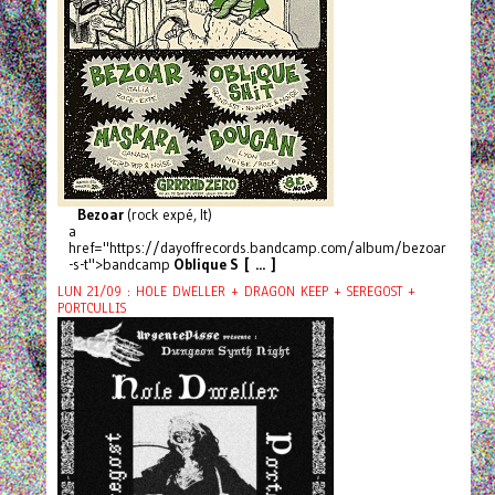
Bezoar
(rock expé, It)
a
href="https://dayoffrecords.bandcamp.com/album/bezoar
-s-t">bandcamp
Oblique S [ ... ]
LUN 21/09 : HOLE DWELLER + DRAGON KEEP + SEREGOST +
PORTCULLIS