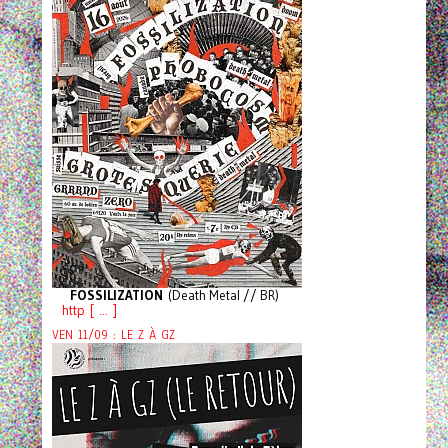
FOSSILIZATION
(Death Metal // BR)
http [ ... ]
VEN 11/09 : LE Z À GZ