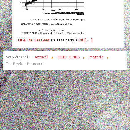
Pif
& The Gee Gees
(release party !)
C
a
l [ ... ]
Vous êtes ici :
Accueil
PIECES JOINTES
Imagerie
The Psychic Paramount