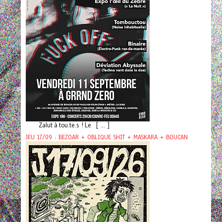
Zalut à tou.te.s ! Le [ ... ]
JEU 17/09 : BEZOAR + OBLIQUE SHIT + MASKARA + BOUCAN