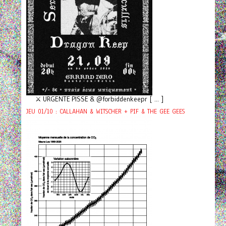
⚔️ URGENTE PISSE & @forbiddenkeepr [ ... ]
JEU 01/10 : CALLAHAN & WITSCHER + PIF & THE GEE GEES