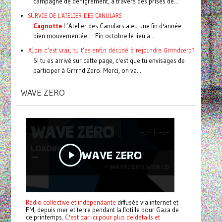
campagne de dénigrement, à travers des prises de...
SURVIE DE L'ATELIER DES CANULARS
Cagnotte
L’Atelier des Canulars a eu une fin d'année
bien mouvementée : - Fin octobre le lieu a...
Alors c'est vrai, tu t'es enfin décidé à rejoindre Grrrndzero?
Si tu es arrivé sur cette page, c'est que tu envisages de
participer à Grrrnd Zero. Merci, on va...
WAVE ZERO
Radio collective et indépendante
diffusée via internet et
FM, depuis mer et terre pendant la flotille pour Gaza de
ce printemps.
C'est par ici pour plus de détails et