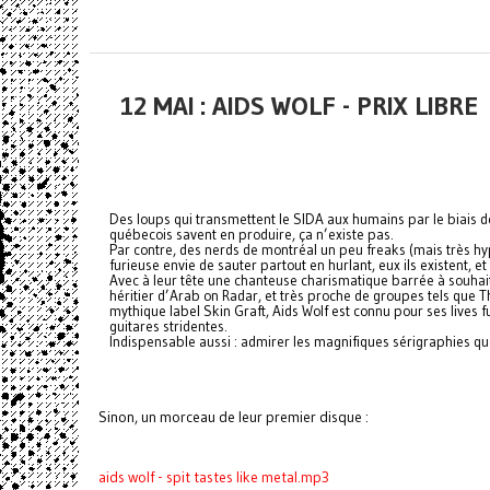
12 MAI : AIDS WOLF - PRIX LIBRE
Des loups qui transmettent le SIDA aux humains par le biais 
québecois savent en produire, ça n’existe pas.
Par contre, des nerds de montréal un peu freaks (mais très hy
furieuse envie de sauter partout en hurlant, eux ils existent, et 
Avec à leur tête une chanteuse charismatique barrée à souha
héritier d’Arab on Radar, et très proche de groupes tels que 
mythique label Skin Graft, Aids Wolf est connu pour ses lives f
guitares stridentes.
Indispensable aussi : admirer les magnifiques sérigraphies que 
Sinon, un morceau de leur premier disque :
aids wolf - spit tastes like metal.mp3