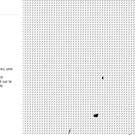
ées, une
nt
 sur le
de