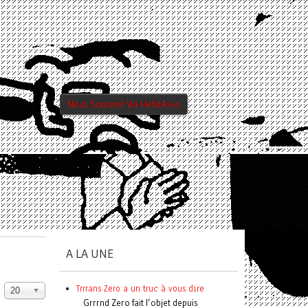
Nous Soutenir Via HelloAsso
A LA UNE
Trrrans Zero a un truc à vous dire
20
Grrrnd Zero fait l’objet depuis