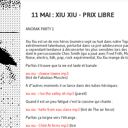
11 MAI : XIU XIU - PRIX LIBRE
ANORAK PARTY 1
Xiu Xiu est un de nos héros (numéro sept ou huit dans notre Top 1
extrêmement talentueux, perturbé dans sa pré-adolescence par D
a cependant tendance à déconcerter les plus sensibles lors des p
dont le percussioniste Ches Smith (qui a joué avec Fred Frith, Mar
Noise, electro, folk, pop, rock expérimental, Xiu Xiu mange de to
Parfois il trouve que la vie est laide et banale :
xiu xiu - clowne towne.mp3
(tiré de Fabulous Muscles)
A d"autres moments il se lance dans des tubes héroïques :
xiu xiu - i luv the valley oh.mp3
(pareil)
Quand il est un peu fatigué c'est la cousine qui chante :
xiu xiu - hello from eau claire.mp3
(tiré de The air force)
Parfois ça lorgne vers l'étrange :
xiu xiu - Child At Arms.mp3
(tiré