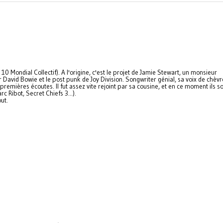
0 Mondial Collectif). A l'origine, c'est le projet de Jamie Stewart, un monsieur
avid Bowie et le post punk de Joy Division. Songwriter génial, sa voix de chèv
remières écoutes. Il fut assez vite rejoint par sa cousine, et en ce moment ils so
c Ribot, Secret Chiefs 3...).
ut.