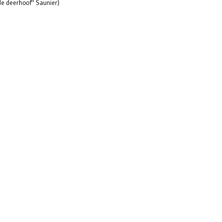
de deerhoof" Saunier)