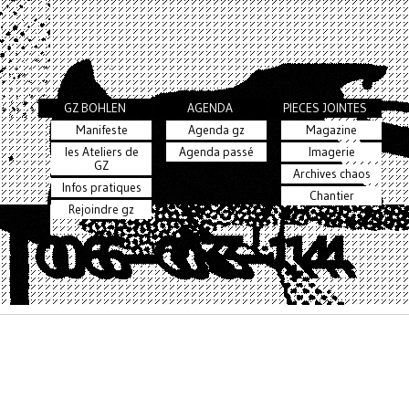
GZ BOHLEN
AGENDA
PIECES JOINTES
Manifeste
Agenda gz
Magazine
les Ateliers de
Agenda passé
Imagerie
GZ
Archives chaos
Infos pratiques
Chantier
Rejoindre gz