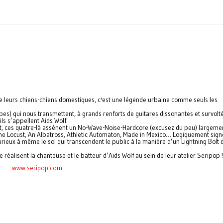
de leurs chiens-chiens domestiques, c'est une légende urbaine comme seuls les
pes) qui nous transmettent, à grands renforts de guitares dissonantes et survolt
ils s’appellent Aids Wolf.
it, ces quatre-là assènent un No-Wave-Noise-Hardcore (excusez du peu) largeme
The Locust, An Albatross, Athletic Automaton, Made in Mexico… Logiquement signé
urieux à même le sol qui transcendent le public à la manière d’un Lightning Bolt 
réalisent la chanteuse et le batteur d’Aids Wolf au sein de leur atelier Seripop !
www.seripop.com