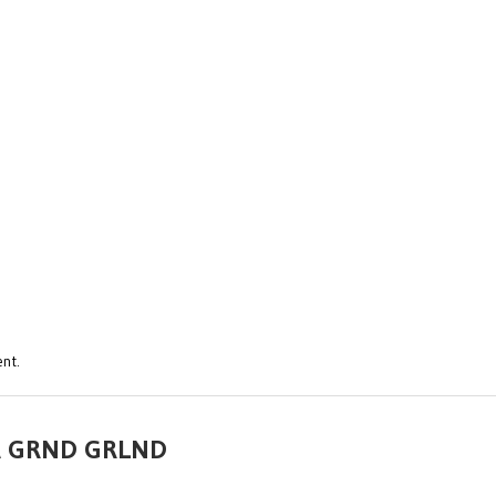
nt.
 A GRND GRLND