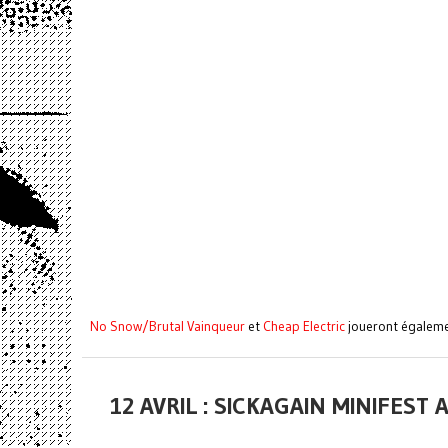
No Snow/Brutal Vainqueur
et
Cheap Electric
joueront égaleme
12 AVRIL : SICKAGAIN MINIFEST