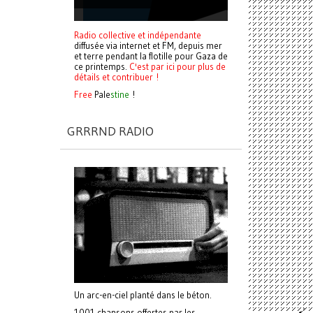
Radio collective et indépendante
diffusée via internet et FM, depuis mer
et terre pendant la flotille pour Gaza de
ce printemps.
C'est par ici pour plus de
détails et contribuer !
Free
Pale
stine
!
GRRRND RADIO
Un arc-en-ciel planté dans le béton.
1001 chansons offertes par les