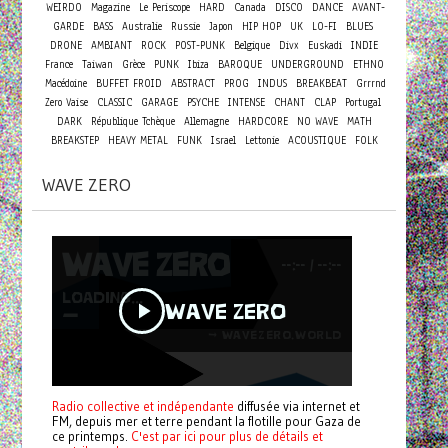
WEIRDO
Magazine
Le Periscope
HARD
Canada
DISCO
DANCE
AVANT-
GARDE
BASS
Australie
Russie
Japon
HIP HOP
UK
LO-FI
BLUES
DRONE
AMBIANT
ROCK
POST-PUNK
Belgique
Divx
Euskadi
INDIE
France
Taiwan
Grèce
PUNK
Ibiza
BAROQUE
UNDERGROUND
ETHNO
Macédoine
BUFFET FROID
ABSTRACT
PROG
INDUS
BREAKBEAT
Grrrnd
Zero Vaise
CLASSIC
GARAGE
PSYCHE
INTENSE
CHANT
CLAP
Portugal
DARK
République Tchèque
Allemagne
HARDCORE
NO WAVE
MATH
BREAKSTEP
HEAVY METAL
FUNK
Israel
Lettonie
ACOUSTIQUE
FOLK
WAVE ZERO
Radio collective et indépendante
diffusée via internet et
FM, depuis mer et terre pendant la flotille pour Gaza de
ce printemps.
C'est par ici pour plus de détails et