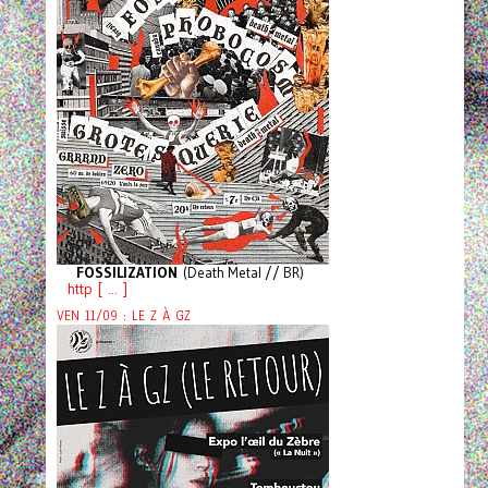
FOSSILIZATION
(Death Metal // BR)
http [ ... ]
VEN 11/09 : LE Z À GZ