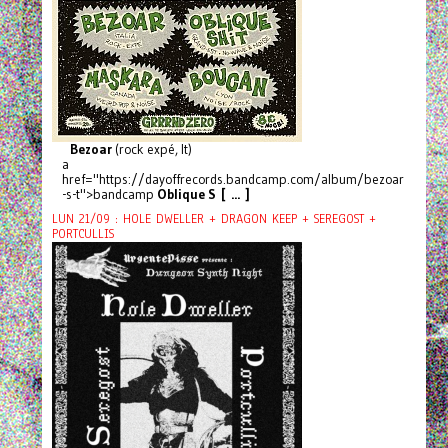
Bezoar
(rock expé, It)
a
href="https://dayoffrecords.bandcamp.com/album/bezoar
-s-t">bandcamp
Oblique S [ ... ]
LUN 21/09 : HOLE DWELLER + DRAGON KEEP + SEREGOST +
PORTCULLIS