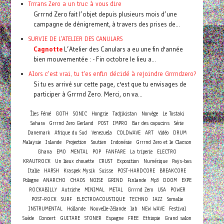
Trrrans Zero a un truc à vous dire
Grrrnd Zero fait l’objet depuis plusieurs mois d’une
campagne de dénigrement, à travers des prises de...
SURVIE DE L'ATELIER DES CANULARS
Cagnotte
L’Atelier des Canulars a eu une fin d'année
bien mouvementée : - Fin octobre le lieu a...
Alors c'est vrai, tu t'es enfin décidé à rejoindre Grrrndzero?
Si tu es arrivé sur cette page, c'est que tu envisages de
participer à Grrrnd Zero. Merci, on va...
Îles Féroé
GOTH
SONIC
Hongrie
Tadjikistan
Norvège
Le Tostaki
Sahara
Grrrnd Zero Gerland
POST
IMPRO
Bar des capucins
Série
Danemark
Afrique du Sud
Venezuela
COLDWAVE
ART
Vidéo
DRUM
Malaysie
Islande
Projection
Soutien
Indonésie
Grrrnd Zero et le Clacson
Ghana
EMO
MENTAL
POP
FANFARE
La triperie
ELECTRO
KRAUTROCK
Un lieux chouette
CRUST
Exposition
Numérique
Pays-bas
Italie
HARSH
Kraspek Mysik
Suisse
POST-HARDCORE
BREAKCORE
Pologne
ANARCHO
CHAOS
NOISE
GRIND
Finlande
Mp3
DOOM
EXPE
ROCKABILLY
Autriche
MINIMAL
METAL
Grrrnd Zero
USA
POWER
POST-ROCK
SURF
ELECTROACOUSTIQUE
TECHNO
JAZZ
Somalie
INSTRUMENTAL
Hollande
Nouvelle-Zélande
lab
NEW WAVE
Festival
Concert
Suède
GUITARE
STONER
Espagne
FREE
Ethiopie
Grand salon