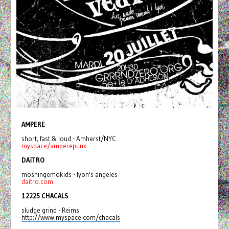
AMPERE
short, fast & loud - Amherst/NYC
myspace/amperepunx
DAïTRO
moshingemokids - lyon's angeles
daitro.com
12225 CHACALS
sludge grind - Reims
http://www.myspace.com/chacals