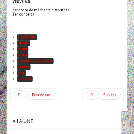
VEUVE S.S.
hardcore de méchants bistournés
1er concert !
HARDCORE
METAL
PUNK
ROCK
Grrrnd Zero Gerland
France
USA
Concert
Précédent
Suivant
A LA UNE