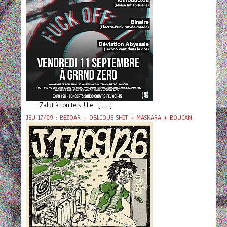
Zalut à tou.te.s ! Le [ ... ]
JEU 17/09 : BEZOAR + OBLIQUE SHIT + MASKARA + BOUCAN