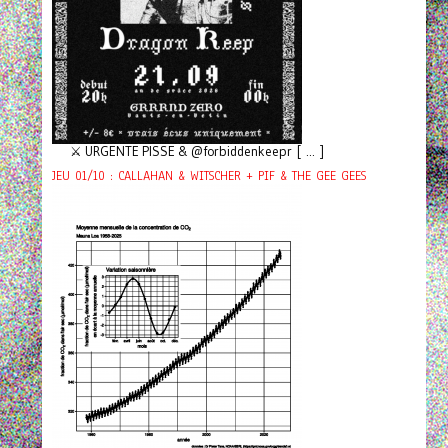
⚔️ URGENTE PISSE & @forbiddenkeepr [ ... ]
JEU 01/10 : CALLAHAN & WITSCHER + PIF & THE GEE GEES