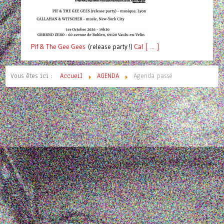
Pif
& The Gee Gees
(release party !)
C
a
l [ ... ]
Vous êtes ici :
Accueil
AGENDA
Agenda passé