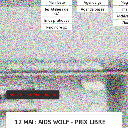
Manifeste
Agenda gz
Mag
les Ateliers de
Agenda passé
Ima
GZ
Archiv
Infos pratiques
Cha
Rejoindre gz
Nous Soutenir Via HelloAsso
12 MAI :
AIDS
WOLF
- PRIX LIBRE