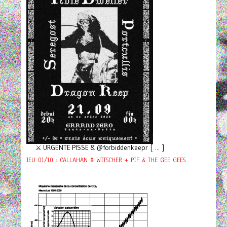
⚔️ URGENTE PISSE & @forbiddenkeepr [ ... ]
JEU 01/10 : CALLAHAN & WITSCHER + PIF & THE GEE GEES