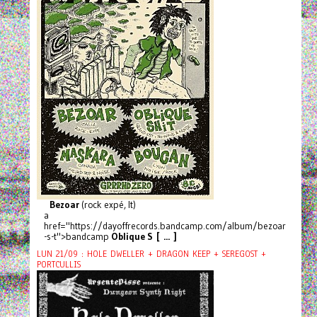
Bezoar
(rock expé, It)
a
href="https://dayoffrecords.bandcamp.com/album/bezoar
-s-t">bandcamp
Oblique S [ ... ]
LUN 21/09 : HOLE DWELLER + DRAGON KEEP + SEREGOST +
PORTCULLIS