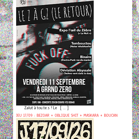
Zalut à tou.te.s ! Le [ ... ]
JEU 17/09 : BEZOAR + OBLIQUE SHIT + MASKARA + BOUCAN