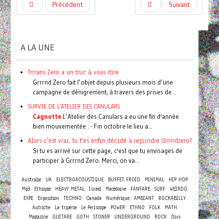
Précédent
Suivant
A LA UNE
Trrrans Zero a un truc à vous dire
Grrrnd Zero fait l’objet depuis plusieurs mois d’une
campagne de dénigrement, à travers des prises de...
SURVIE DE L'ATELIER DES CANULARS
Cagnotte
L’Atelier des Canulars a eu une fin d'année
bien mouvementée : - Fin octobre le lieu a...
Alors c'est vrai, tu t'es enfin décidé à rejoindre Grrrndzero?
Si tu es arrivé sur cette page, c'est que tu envisages de
participer à Grrrnd Zero. Merci, on va...
Australie
UK
ELECTROACOUSTIQUE
BUFFET FROID
MINIMAL
HIP HOP
Mp3
Ethiopie
HEAVY METAL
Israel
Macédoine
FANFARE
SURF
WEIRDO
EXPE
Exposition
TECHNO
Canada
Numérique
AMBIANT
ROCKABILLY
Autriche
La triperie
Le Periscope
POWER
ETHNO
FOLK
MATH
Magazine
GUITARE
GOTH
STONER
UNDERGROUND
ROCK
Divx