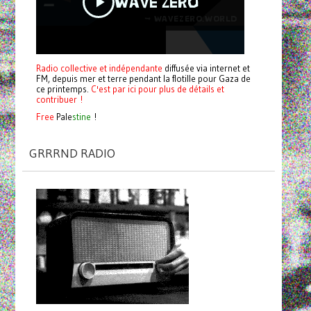
Radio collective et indépendante
diffusée via internet et
FM, depuis mer et terre pendant la flotille pour Gaza de
ce printemps.
C'est par ici pour plus de détails et
contribuer !
Free
Pale
stine
!
GRRRND RADIO