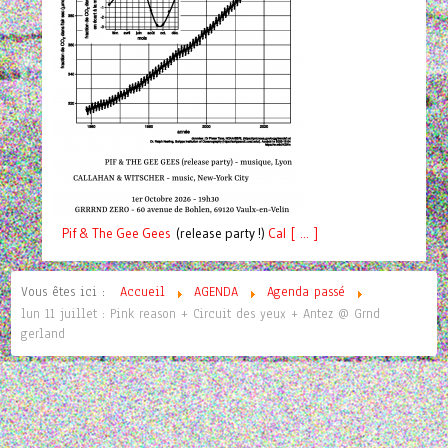
Pif
& The Gee Gees
(release party !)
C
a
l [ ... ]
Vous êtes ici :
Accueil
AGENDA
Agenda passé
lun 11 juillet : Pink reason + Circuit des yeux + Antez @ Grnd
gerland