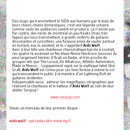
Des loups qui transmettent le SIDA aux humains par le biais de
leurs chiens-chiens domestiques, c'est une légende urbaine
comme seuls les québecois savent en produire, ça n’existe pas.
Par contre, des nerds de montréal un peu freaks (mais très
hypes) qui nous transmettent, à grands renforts de guitares
dissonantes et survoltées, une furieuse envie de sauter partout
en hurlant, eux ils existent, et ils s’appellent
Aids
Wolf
.
Avec à leur tête une chanteuse charismatique barrée à souhait,
ces quatre-là assènent un No-Wave-Noise-Hardcore (excusez du
peu) largement héritier d’Arab on Radar, et très proche de
groupes tels que The Locust, An Albatross, Athletic Automaton,
Made in Mexico… Logiquement signé sur le mythique label Skin
Graft,
Aids
Wolf
est connu pour ses lives furieux à même le sol
qui transcendent le public à la manière d’un Lightning Bolt de
guitares stridentes.
Indispensable aussi : admirer les magnifiques sérigraphies que
réalisent la chanteuse et le batteur d’
Aids
Wolf
au sein de leur
atelier Seripop !
www.seripop.com
Sinon, un morceau de leur premier disque :
aids
wolf
- spit tastes like metal.mp3