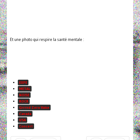
Et une photo qui respire la santé mentale :
EXPE
METAL
NOISE
ROCK
Grrrnd Zero Vaise
Canada
USA
Concert