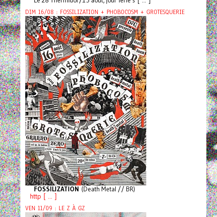
Le 28 Thermidor/15 août, jour férié s [ ... ]
DIM 16/08 : FOSSILIZATION + PHOBOCOSM + GROTESQUERIE
FOSSILIZATION
(Death Metal // BR)
http [ ... ]
VEN 11/09 : LE Z À GZ