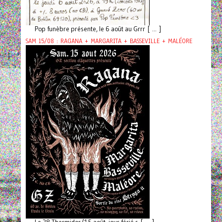
Pop funèbre présente, le 6 août au Grrr [ ... ]
SAM 15/08 : RAGANA + MARGARITA + BASSEVILLE + MALÉORE