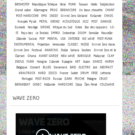
BREAKSTEP
République Tchèque
Série
PUNK
Taiwan
Vidéo
Tadjikistan
Grand salon
Allemagne
PROG
BREAKCORE
Un lieux chouette
CHANT
POST-HARDCORE
EMO
INDIE
Grrrnd Zero Gerland
Finlande
CHAOS
Kraspek Mysik
METAL
GRIND
ACOUSTIQUE
JAZZ
POST
GARAGE
Euskadi
Norvège
DRONE
Afrique du Sud
Grèce
Bar des capucins
LO-
FI
Pays-bas
Le Tostaki
IMPRO
Indonésie
DOOM
Somalie
Nouvelle-
Zélande
Suisse
POP
MENTAL
USA
INTENSE
NO WAVE
POST-PUNK
INSTRUMENTAL
Projection
Venezuela
CLASSIC
NOISE
Grrrnd Zero Vaise
Grrrnd Zero
Festival
ANARCHO
Italie
Sahara
Soutien
Grrrnd Zero et le
Clacson
Ghana
AVANT-GARDE
NEW WAVE
BAROQUE
Malaysie
CLAP
INDUS
FUNK
Hongrie
Islande
Espagne
ART
Japon
DANCE
HARSH
Concert
Belgique
BLUES
Danemark
BASS
ELECTRO
lab
ABSTRACT
KRAUTROCK
HARD
DISCO
France
Suède
DRUM
FREE
Lettonie
Portugal
POST-ROCK
Russie
DARK
PSYCHE
Pologne
CRUST
BREAKBEAT
SONIC
Hollande
HARDCORE
Ibiza
Îles Féroé
COLDWAVE
WAVE ZERO