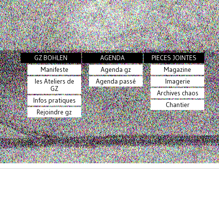
GZ BOHLEN
AGENDA
PIECES JOINTES
Manifeste
Agenda gz
Magazine
les Ateliers de
Agenda passé
Imagerie
GZ
Archives chaos
Infos pratiques
Chantier
Rejoindre gz