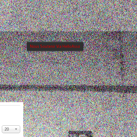
Nous Soutenir Via HelloAsso
20