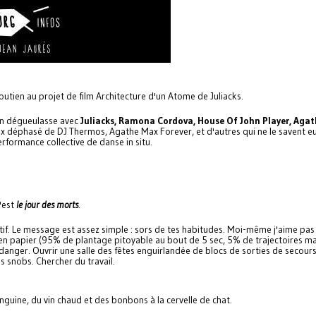
ien au projet de film Architecture d'un Atome de Juliacks.
n dégueulasse avec
Juliacks, Ramona Cordova, House Of John Player, Agat
mix déphasé de DJ Thermos, Agathe Max Forever, et d'autres qui ne le savent
rformance collective de danse in situ.
'est
le jour des morts
.
tatif. Le message est assez simple : sors de tes habitudes. Moi-même j'aime pas
 en papier (95% de plantage pitoyable au bout de 5 sec, 5% de trajectoires m
n danger. Ouvrir une salle des fêtes enguirlandée de blocs de sorties de secour
 snobs. Chercher du travail.
nguine, du vin chaud et des bonbons à la cervelle de chat.