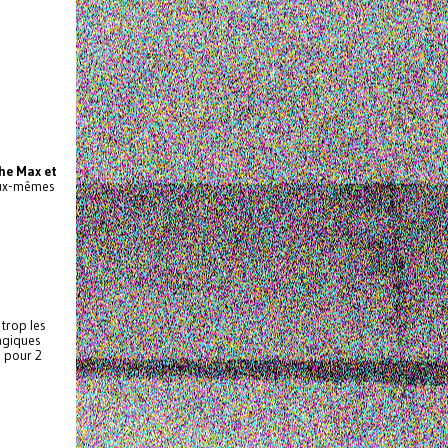
he Max et
 eux-mêmes
 trop les
agiques
s pour 2