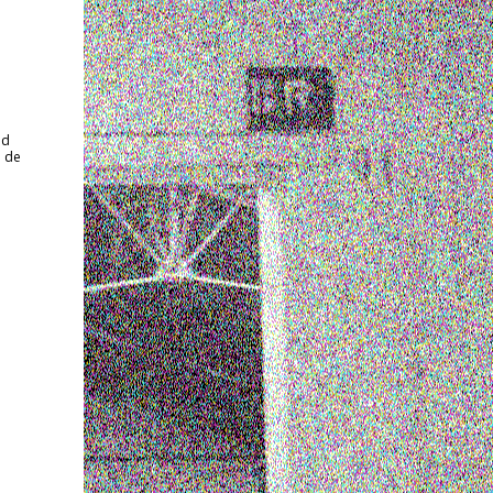
nd
e de