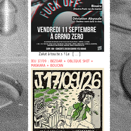
Zalut à tou.te.s ! Le [ ... ]
JEU 17/09 : BEZOAR + OBLIQUE SHIT +
MASKARA + BOUCAN