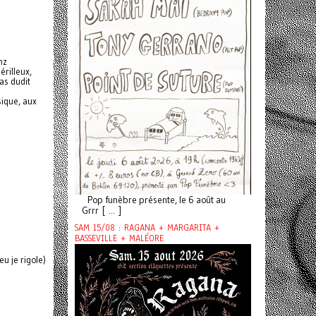
nz
érilleux,
pas dudit
ique, aux
Pop funèbre présente, le 6 août au
Grrr [ ... ]
SAM 15/08 : RAGANA + MARGARITA +
BASSEVILLE + MALÉORE
 je rigole)