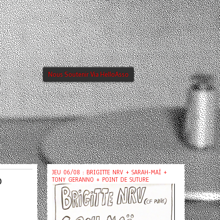
Nous Soutenir Via HelloAsso
JEU 06/08 : BRIGITTE NRV + SARAH-MAÏ +
@
TONY GERANNO + POINT DE SUTURE