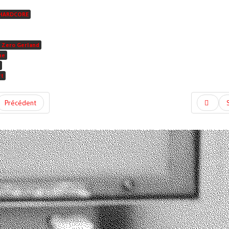
HARDCORE
 Zero Gerland
he
rt
Précédent