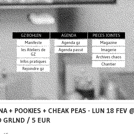
GZ BOHLEN
AGENDA
PIECES JOINTES
Manifeste
Agenda gz
Magazine
les Ateliers de
Agenda passé
Imagerie
GZ
Archives chaos
Infos pratiques
Chantier
Rejoindre gz
NA + POOKIES + CHEAK PEAS - LUN 18 FEV 
 GRLND / 5 EUR