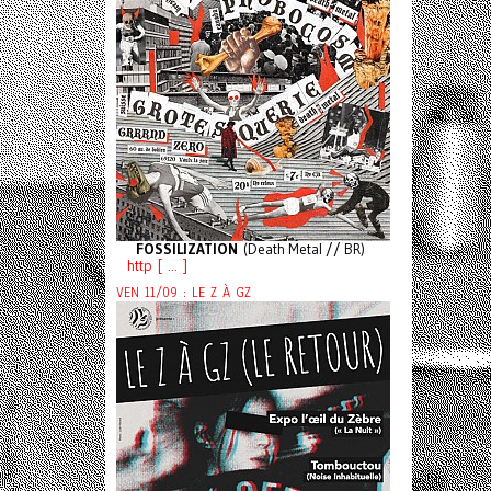
FOSSILIZATION
(Death Metal // BR)
http [ ... ]
VEN 11/09 : LE Z À GZ