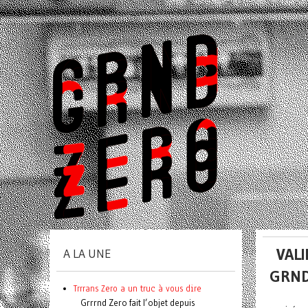
VALI
A LA UNE
GRND
Trrrans Zero a un truc à vous dire
Grrrnd Zero fait l’objet depuis