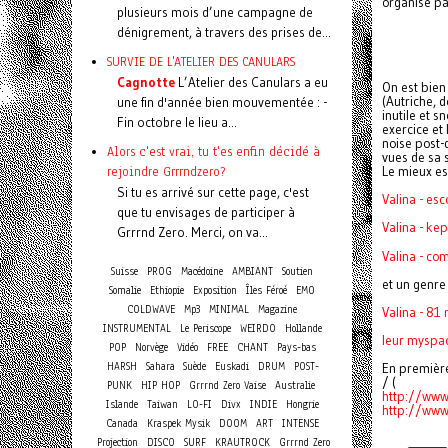
organisé pa
plusieurs mois d’une campagne de
dénigrement, à travers des prises de...
SURVIE DE L'ATELIER DES CANULARS
Cagnotte
L’Atelier des Canulars a eu
On est bien 
(Autriche, d
une fin d'année bien mouvementée : -
inutile et s
Fin octobre le lieu a...
exercice et
noise post-
Alors c'est vrai, tu t'es enfin décidé à
vues de sa 
rejoindre Grrrndzero?
Le mieux es
Si tu es arrivé sur cette page, c'est
Valina - es
que tu envisages de participer à
Valina - ke
Grrrnd Zero. Merci, on va...
Valina - co
Suisse
PROG
Macédoine
AMBIANT
Soutien
et un genre
Somalie
Ethiopie
Exposition
Îles Féroé
EMO
COLDWAVE
Mp3
MINIMAL
Magazine
Valina - 8
INSTRUMENTAL
Le Periscope
WEIRDO
Hollande
leur
myspa
POP
Norvège
Vidéo
FREE
CHANT
Pays-bas
HARSH
Sahara
Suède
Euskadi
DRUM
POST-
En première
/ (
PUNK
HIP HOP
Grrrnd Zero Vaise
Australie
http://ww
Islande
Taiwan
LO-FI
Divx
INDIE
Hongrie
http://ww
Canada
Kraspek Mysik
DOOM
ART
INTENSE
Projection
DISCO
SURF
KRAUTROCK
Grrrnd Zero