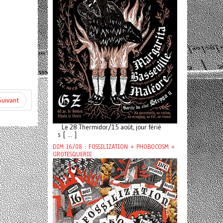
Suivant
Le 28 Thermidor/15 août, jour férié
s [ ... ]
DIM 16/08 : FOSSILIZATION + PHOBOCOSM +
GROTESQUERIE