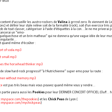
r diGo
content d'accueillir les austro-rockers de
Valina
à grrrnd zero. Ils viennent de Li
onc) et définir leur style relève soit de la formalité (rock), soit d'un exercice très p
nob de tout classer, catégoriser à l'aide d'étiquettes à la con… Je ne me priverai 
 lancerai un “emo-
quelquechose et un brin matheux” qui ne donnera qu'une vague idée de leur mus
singularité…
t quand même d'écoûter :
cort of soda.mp3
pt small.mp3
mes the horsehead thinker.mp3
 de slow hard-rock progressif “à l'Autrichienne” super emo pour la route :
1 men without memory.mp3
ce
est pas très beau mais vous pouvez quand même vous y rendre…
 partie yaura aussi les
Pookies
pour leur DERNIER CONCERT OFFICIEL (Ouf!… heu
w.myspace.com/thepookies
) et les
Chick Peas
de Lyon (
w.myspace.com/mychickpeas
)