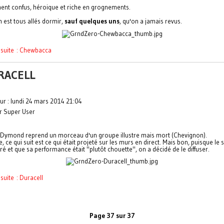
nt confus, héroique et riche en grognements.
 est tous allés dormir,
sauf quelques uns
, qu'on a jamais revus.
a suite : Chewbacca
RACELL
ur : lundi 24 mars 2014 21:04
ar Super User
Dymond reprend un morceau d'un groupe illustre mais mort (Chevignon).
e, ce qui suit est ce qui était projeté sur les murs en direct. Mais bon, puisque le 
ré et que sa performance était "plutôt chouette", on a décidé de le diffuser.
 suite : Duracell
Page 37 sur 37