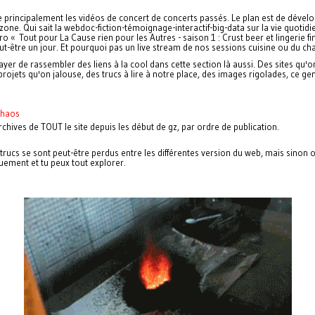
 principalement les vidéos de concert de concerts passés. Le plan est de dével
zone. Qui sait la webdoc-fiction-témoignage-interactif-big-data sur la vie quotid
o « Tout pour La Cause rien pour les Autres - saison 1 : Crust beer et lingerie fi
ut-être un jour. Et pourquoi pas un live stream de nos sessions cuisine ou du ch
yer de rassembler des liens à la cool dans cette section là aussi. Des sites qu'
projets qu'on jalouse, des trucs à lire à notre place, des images rigolades, ce ge
à.
chaos
rchives de TOUT le site depuis les début de gz, par ordre de publication.
trucs se sont peut-être perdus entre les différentes version du web, mais sinon 
ement et tu peux tout explorer.