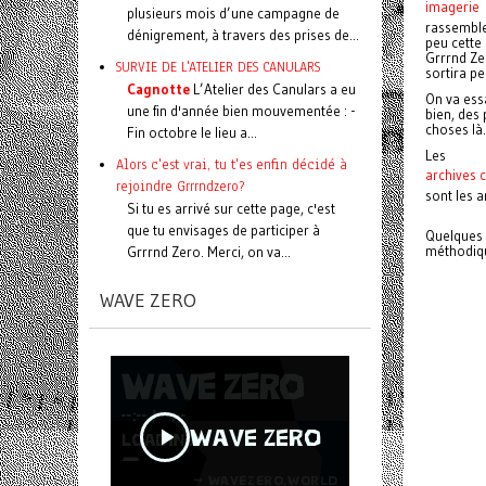
imagerie
plusieurs mois d’une campagne de
rassemble
dénigrement, à travers des prises de...
peu cette 
Grrrnd Zer
SURVIE DE L'ATELIER DES CANULARS
sortira pe
Cagnotte
L’Atelier des Canulars a eu
On va essa
une fin d'année bien mouvementée : -
bien, des 
choses l
Fin octobre le lieu a...
Les
Alors c'est vrai, tu t'es enfin décidé à
archives 
rejoindre Grrrndzero?
sont les a
Si tu es arrivé sur cette page, c'est
que tu envisages de participer à
Quelques 
méthodiqu
Grrrnd Zero. Merci, on va...
WAVE ZERO