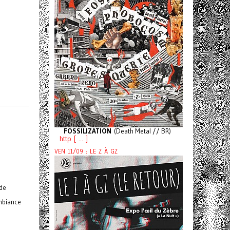
FOSSILIZATION
(Death Metal // BR)
http [ ... ]
VEN 11/09 : LE Z À GZ
 de
ambiance