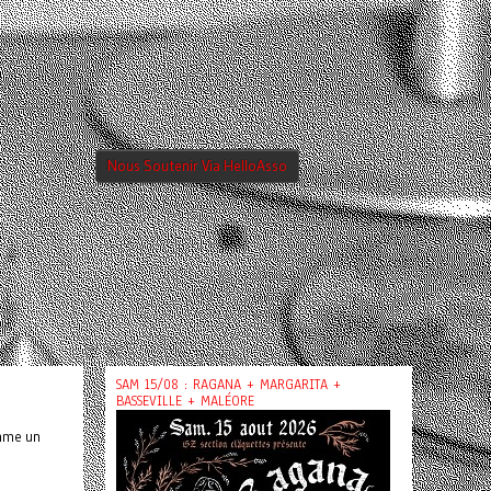
Nous Soutenir Via HelloAsso
SAM 15/08 : RAGANA + MARGARITA +
BASSEVILLE + MALÉORE
omme un