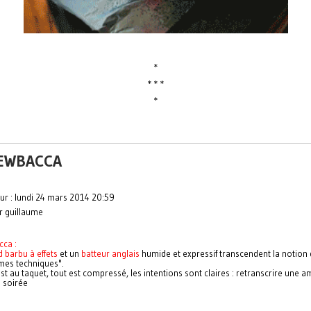
*
* * *
*
EWBACCA
ur : lundi 24 mars 2014 20:59
r guillaume
ca :
 barbu à effets
et un
batteur anglais
humide et expressif transcendent la notion
mes techniques".
st au taquet, tout est compressé, les intentions sont claires : retranscrire une 
e soirée
e
.