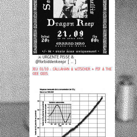
⚔️ URGENTE PISSE &
@forbiddenkeepr [ ... ]
JEU 01/10 : CALLAHAN & WITSCHER + PIF & THE
GEE GEES