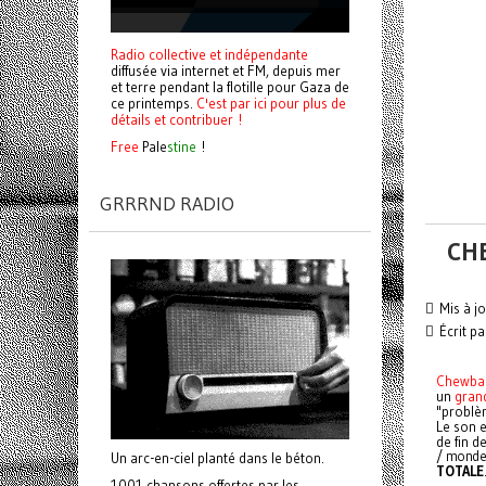
Radio collective et indépendante
diffusée via internet et FM, depuis mer
et terre pendant la flotille pour Gaza de
ce printemps.
C'est par ici pour plus de
détails et contribuer !
Free
Pale
stine
!
GRRRND RADIO
CH
Mis à jo
Écrit pa
Chewbac
un
grand
"problè
Le son e
de fin d
/ mond
Un arc-en-ciel planté dans le béton.
TOTALE
1001 chansons offertes par les