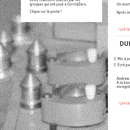
Un mome
groupes qui ont joué à GrrrndZero.
Clique sur le poste !
Après on
Lire l
DU
Mis à jo
Écrit p
Andrew 
A la bas
enregist
Lire la