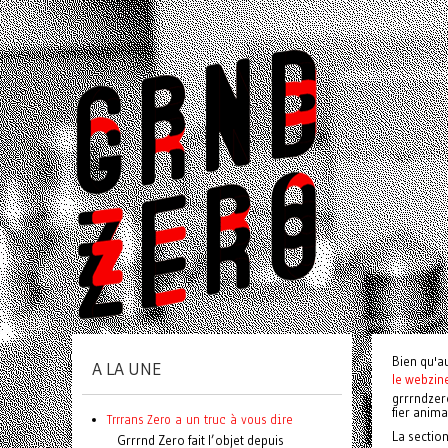
Bien qu'a
A LA UNE
le webzin
grrrndzer
fier anim
Trrrans Zero a un truc à vous dire
La sectio
Grrrnd Zero fait l’objet depuis