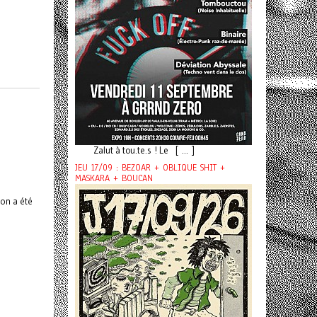
Zalut à tou.te.s ! Le [ ... ]
JEU 17/09 : BEZOAR + OBLIQUE SHIT +
MASKARA + BOUCAN
son a été