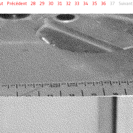
ut
Précédent
28
29
30
31
32
33
34
35
36
37
Suivant