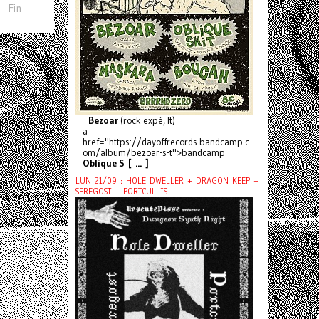
Fin
Bezoar
(rock expé, It)
a
href="https://dayoffrecords.bandcamp.c
om/album/bezoar-s-t">bandcamp
Oblique S [ ... ]
LUN 21/09 : HOLE DWELLER + DRAGON KEEP +
SEREGOST + PORTCULLIS