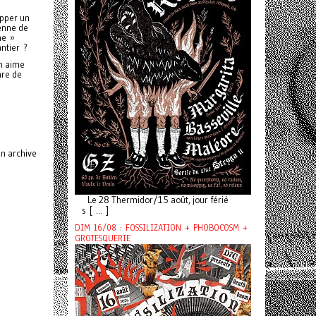
opper un
ienne de
ne »
antier ?
on aime
nre de
on archive
Le 28 Thermidor/15 août, jour férié
s [ ... ]
DIM 16/08 : FOSSILIZATION + PHOBOCOSM +
GROTESQUERIE