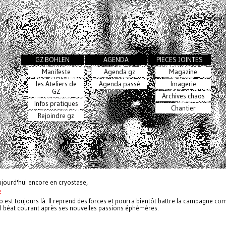
GZ BOHLEN
AGENDA
PIECES JOINTES
Manifeste
Agenda gz
Magazine
les Ateliers de
Agenda passé
Imagerie
GZ
Archives chaos
Infos pratiques
Chantier
Rejoindre gz
ujourd'hui encore en cryostase,
e
o est toujours là. Il reprend des forces et pourra bientôt battre la campagne c
al béat courant après ses nouvelles passions éphémères.
n