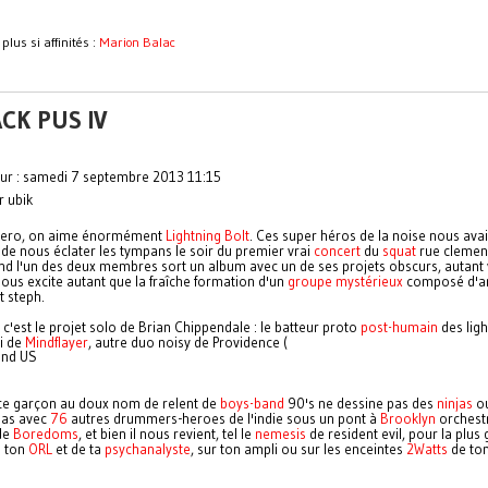
plus si affinités :
Marion Balac
CK PUS IV
our : samedi 7 septembre 2013 11:15
r ubik
 zero, on aime énormément
Lightning Bolt
. Ces super héros de la noise nous avaie
 de nous éclater les tympans le soir du premier vrai
concert
du
squat
rue clemen
nd l'un des deux membres sort un album avec un de ses projets obscurs, autant 
nous excite autant que la fraîche formation d'un
groupe mystérieux
composé d'a
 steph.
 c'est le projet solo de Brian Chippendale : le batteur proto
post-humain
des ligh
i de
Mindflayer
, autre duo noisy de Providence (
and US
ce garçon au doux nom de relent de
boys-band
90's ne dessine pas des
ninjas
ou
pas avec
76
autres drummers-heroes de l'indie sous un pont à
Brooklyn
orchestr
de
Boredoms
, et bien il nous revient, tel le
nemesis
de resident evil, pour la plus
e ton
ORL
et de ta
psychanalyste
, sur ton ampli ou sur les enceintes
2Watts
de ton