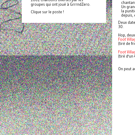
chantant
groupes qui ont joué à GrrrndZero.
Un grand
la puni
Clique sur le poste !
depuis, 
Deux dates
30.
Hop, deux
Foot Villa
(tiré de f
Foot Vill
(tiré d'un
On peut a