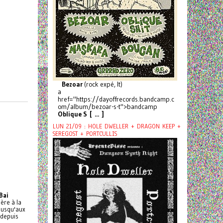
Bezoar
(rock expé, It)
a
href="https://dayoffrecords.bandcamp.c
om/album/bezoar-s-t">bandcamp
Oblique S [ ... ]
LUN 21/09 : HOLE DWELLER + DRAGON KEEP +
SEREGOST + PORTCULLIS
 Bai
ère à la
 jusqu'aux
 depuis