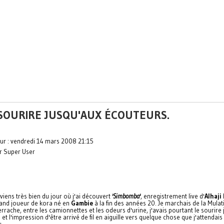
 SOURIRE JUSQU'AUX ÉCOUTEURS.
our : vendredi 14 mars 2008 21:15
ar Super User
iens très bien du jour où j'ai découvert
'Simbomba'
, enregistrement live d'
Alhaji
rand joueur de kora né en
Gambie
à la fin des années 20. Je marchais de la Mulati
rrache, entre les camionnettes et les odeurs d'urine, j'avais pourtant le sourire
et l'impression d'être arrivé de fil en aiguille vers quelque chose que j'attendais
s.