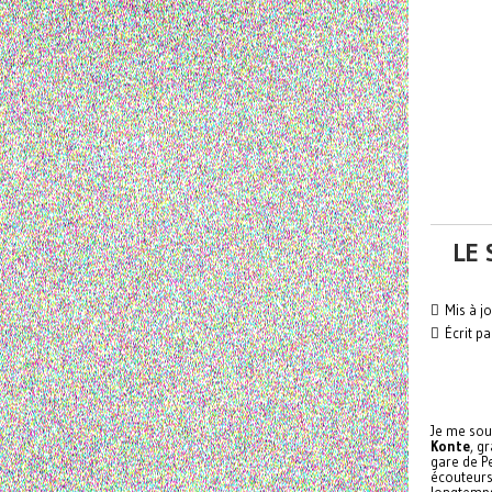
LE
Mis à j
Écrit p
Je me souv
Konte
, g
gare de Pe
écouteurs 
longtemp