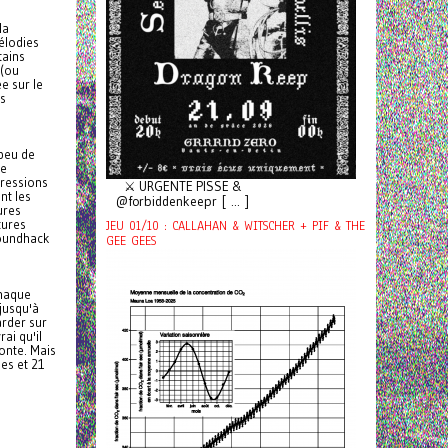
la
élodies
tains
 (ou
e sur le
es
 peu de
ge
pressions
⚔️ URGENTE PISSE &
nt les
@forbiddenkeepr [ ... ]
ures
tures
JEU 01/10 : CALLAHAN & WITSCHER + PIF & THE
Soundhack
GEE GEES
Chaque
jusqu'à
arder sur
ai qu'il
onte. Mais
es et 21