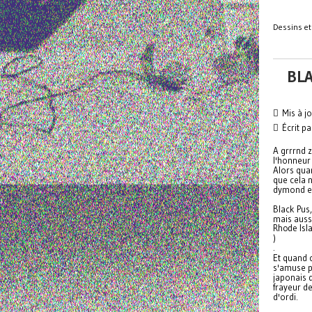
Dessins et 
BLA
Mis à j
Écrit pa
A grrrnd
l'honneur
Alors qua
que cela 
dymond et
Black Pus,
mais auss
Rhode Isl
)
.
Et quand 
s'amuse 
japonais 
frayeur d
d'ordi.