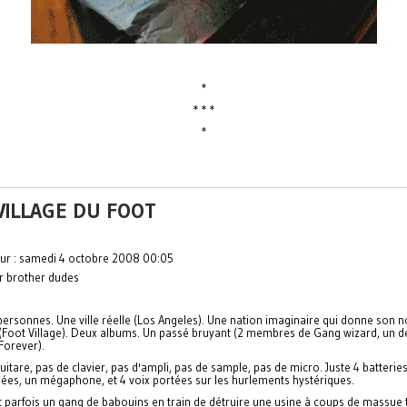
*
* * *
*
VILLAGE DU FOOT
our : samedi 4 octobre 2008 00:05
ar brother dudes
ersonnes. Une ville réelle (Los Angeles). Une nation imaginaire qui donne son 
(Foot Village). Deux albums. Un passé bruyant (2 membres de Gang wizard, un d
Forever).
uitare, pas de clavier, pas d'ampli, pas de sample, pas de micro. Juste 4 batterie
ées, un mégaphone, et 4 voix portées sur les hurlements hystériques.
t parfois un gang de babouins en train de détruire une usine à coups de massue 