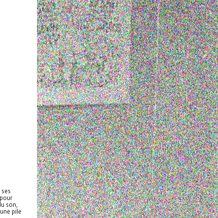
 ses
pour
du son,
une pile