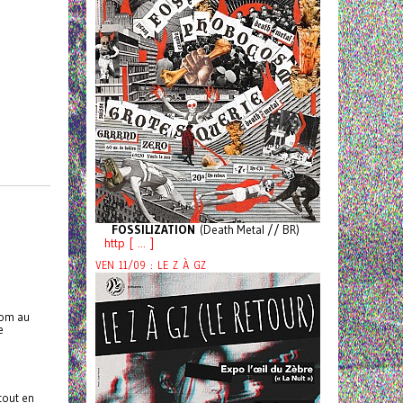
FOSSILIZATION
(Death Metal // BR)
http [ ... ]
VEN 11/09 : LE Z À GZ
nom au
e
s
tout en