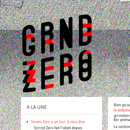
Bien qu'a
A LA UNE
le webzin
grrrndzer
fier anim
Trrrans Zero a un truc à vous dire
La sectio
Grrrnd Zero fait l’objet depuis