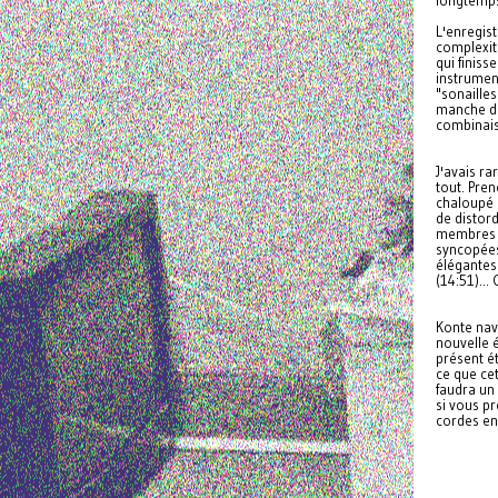
L'enregist
complexité
qui finiss
instrumen
"sonailles
manche de
combinais
J'avais r
tout. Pre
chaloupé 
de distord
membres d'
syncopées
élégantes
(14:51)...
Konte nav
nouvelle 
présent ét
ce que cet
faudra un
si vous p
cordes en 