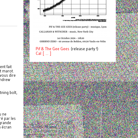
Pif
& The Gee Gees
(release party !)
C
a
l [ ... ]
nt fait
t marot.
vous dire
ndrew
tning bolt,
 ne
é par les
 grande
 écran