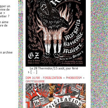
opper un
ienne de
ne »
antier ?
on aime
nre de
on archive
Le 28 Thermidor/15 août, jour férié
s [ ... ]
DIM 16/08 : FOSSILIZATION + PHOBOCOSM +
GROTESQUERIE