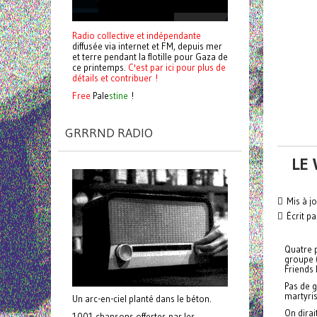
Radio collective et indépendante
diffusée via internet et FM, depuis mer
et terre pendant la flotille pour Gaza de
ce printemps.
C'est par ici pour plus de
détails et contribuer !
Free
Pale
stine
!
GRRRND RADIO
LE 
Mis à j
Écrit p
Quatre p
groupe 
Friends 
Pas de g
martyris
Un arc-en-ciel planté dans le béton.
On dirai
1001 chansons offertes par les