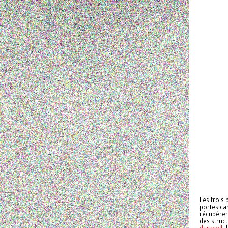
Les trois
portes ca
récupérer 
des struct
duracell
; 