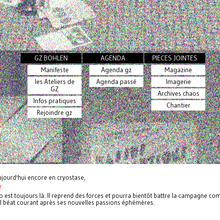
GZ BOHLEN
AGENDA
PIECES JOINTES
Manifeste
Agenda gz
Magazine
les Ateliers de
Agenda passé
Imagerie
GZ
Archives chaos
Infos pratiques
Chantier
Rejoindre gz
ujourd'hui encore en cryostase,
e
o est toujours là. Il reprend des forces et pourra bientôt battre la campagne c
al béat courant après ses nouvelles passions éphémères.
n