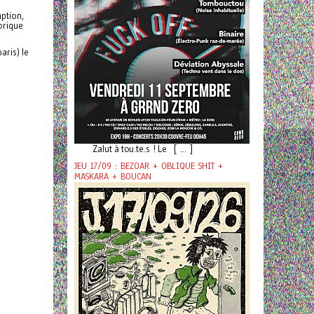
ption,
orique
aris) le
Zalut à tou.te.s ! Le [ ... ]
JEU 17/09 : BEZOAR + OBLIQUE SHIT +
MASKARA + BOUCAN