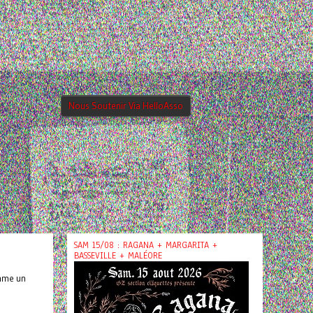
Nous Soutenir Via HelloAsso
SAM 15/08 : RAGANA + MARGARITA +
BASSEVILLE + MALÉORE
omme un