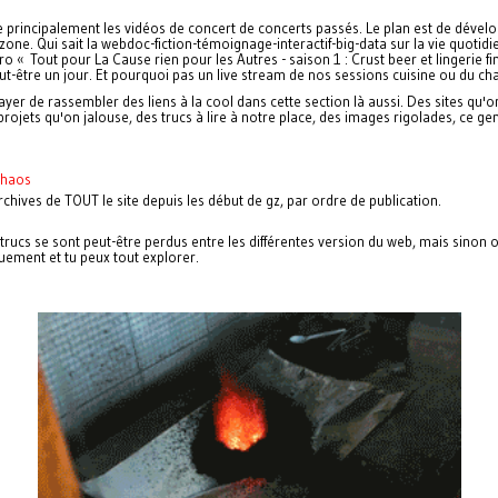
 principalement les vidéos de concert de concerts passés. Le plan est de dével
zone. Qui sait la webdoc-fiction-témoignage-interactif-big-data sur la vie quotid
o « Tout pour La Cause rien pour les Autres - saison 1 : Crust beer et lingerie fi
ut-être un jour. Et pourquoi pas un live stream de nos sessions cuisine ou du ch
yer de rassembler des liens à la cool dans cette section là aussi. Des sites qu'
projets qu'on jalouse, des trucs à lire à notre place, des images rigolades, ce ge
à.
chaos
rchives de TOUT le site depuis les début de gz, par ordre de publication.
trucs se sont peut-être perdus entre les différentes version du web, mais sinon 
ement et tu peux tout explorer.