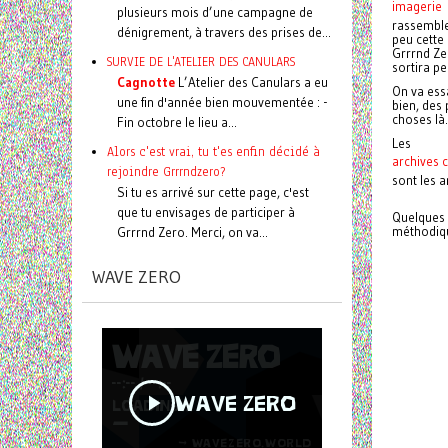
imagerie
plusieurs mois d’une campagne de
rassemble
dénigrement, à travers des prises de...
peu cette 
Grrrnd Zer
SURVIE DE L'ATELIER DES CANULARS
sortira pe
Cagnotte
L’Atelier des Canulars a eu
On va essa
une fin d'année bien mouvementée : -
bien, des 
choses l
Fin octobre le lieu a...
Les
Alors c'est vrai, tu t'es enfin décidé à
archives 
rejoindre Grrrndzero?
sont les a
Si tu es arrivé sur cette page, c'est
que tu envisages de participer à
Quelques 
méthodiqu
Grrrnd Zero. Merci, on va...
WAVE ZERO