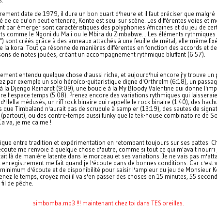
rement date de 1979, il dure un bon quart d'heure et il faut préciser que malgré 
 de ce qu'on peut entendre, Konte est seul sur scène. Les différentes voies et m
ent par émerger sont caractéristiques des polyphonies Africaines et du jeu de cer
ts comme le Ngoni du Mali ou le Mbira du Zimbabwe... Les éléments rythmiques
") sont créés grâce à des anneaux attachés à une feuille de métal, elle-même fixé
 la kora. Tout ça résonne de manières différentes en fonction des accords et d
ons de notes jouées, créant un accompagnement rythmique bluffant (6:57).
arement entendu quelque chose d'aussi riche, et aujourd'hui encore j'y trouve un
nez par exemple un solo héroïco-guitaristique digne d'Orthrelm (6:18), un passa
à la Djengo Reinardt (9:09), une boucle à la My Bloody Valentine qui donne l'im
re l'espace temps (5:08). Prenez encore des variations rythmiques qui laisseraie
Hella médusés, un riff rock binaire qui rappelle le rock binaire (1:40), des hach
 que Timbaland n'aurait pas de scrupule à sampler (13:19), des sautes de signa
 (partout), ou des contre-temps aussi funky que la tek-house combinatoire de 
 Ca va, je me calme !
igue entre tradition et expérimentation en retombant toujours sur ses pattes. 
écoute me renvoie à quelque chose d'autre, comme si tout ce qui m'avait nourri 
ait là de manière latente dans le morceau et ses variations. Je ne vais pas m'att
 enregistrement me fait quand je l'écoute dans de bonnes conditions. Car c'est vr
 minimum d'écoute et de disponibilité pour saisir l'ampleur du jeu de Monsieur K
renez le temps, croyez moi il va s'en passer des choses en 15 minutes, 55 second
fil de pêche.
simbomba.mp3 !!! maintenant chez toi dans TES oreilles.