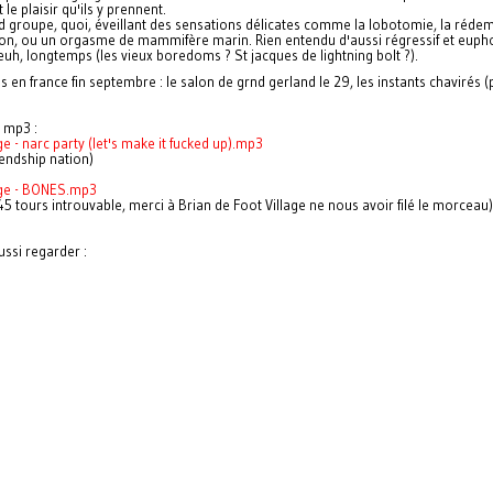
 le plaisir qu'ils y prennent.
 groupe, quoi, éveillant des sensations délicates comme la lobotomie, la rédem
tion, ou un orgasme de mammifère marin. Rien entendu d'aussi régressif et euph
euh, longtemps (les vieux boredoms ? St jacques de lightning bolt ?).
 en france fin septembre : le salon de grnd gerland le 29, les instants chavirés (p
 mp3 :
ge - narc party (let's make it fucked up).mp3
riendship nation)
age - BONES.mp3
 45 tours introuvable, merci à Brian de Foot Village ne nous avoir filé le morceau)
ussi regarder :