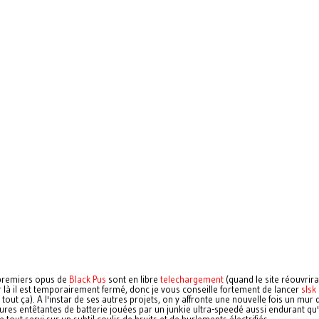
 premiers opus de
Black Pus
sont en libre
telechargement
(quand le site réouvrira
r là il est temporairement fermé, donc je vous conseille fortement de lancer
slsk
tout ça). A l'instar de ses autres projets, on y affronte une nouvelle fois un mur 
ures entêtantes de batterie jouées par un junkie ultra-speedé aussi endurant qu'
le tout servi sur un subtil coulis de bruits et de hurlements électrifiés.