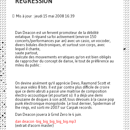
RÉGRESSION
Mis à jour : jeudi 15 mai 2008 16:39
Dan Deacon est un fervent promoteur de la débilité
extatique. Il répand sa foi activement (environ 150
concerts/performances par an) avec un casio, un vocoder,
divers bidules électroniques, et surtout son corps, avec
lequel il chante,
saute partout,
éxécute des mouvements erratiques qu'on est bien obligés
de rapprocher du concept de danse, le tout de préférence au
mileu du public :
On devine aisément qu'il apprécie Devo, Raymond Scott et
les jeux vidéo 8 bits. Il est par contre plus difficile de croire
que ce demi-abruti a passé une maitrise de composition
électro-accoustique (et pourtant si). Il a déjà une demi
douzaine de disques à son actif, tous dévoués à la cause pop
punk électronique mongoloïde. Le tout dernier, Spiderman of
the rings, est sorti mi-2007 sur Carpak records.
Dan Deacon jouera à Grnd Zero le 4 juin.
dan deacon -big_big_big_big_big.mp3
(extrait d'acorn master)