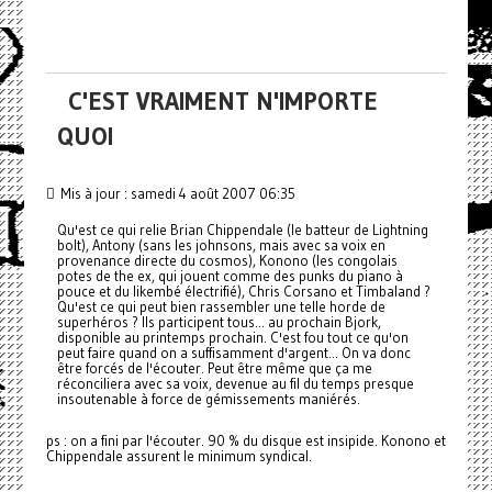
C'EST VRAIMENT N'IMPORTE
QUOI
Mis à jour : samedi 4 août 2007 06:35
Qu'est ce qui relie Brian Chippendale (le batteur de Lightning
bolt), Antony (sans les johnsons, mais avec sa voix en
provenance directe du cosmos), Konono (les congolais
potes de the ex, qui jouent comme des punks du piano à
pouce et du likembé électrifié), Chris Corsano et Timbaland ?
Qu'est ce qui peut bien rassembler une telle horde de
superhéros ? Ils participent tous... au prochain Bjork,
disponible au printemps prochain. C'est fou tout ce qu'on
peut faire quand on a suffisamment d'argent... On va donc
être forcés de l'écouter. Peut être même que ça me
réconciliera avec sa voix, devenue au fil du temps presque
insoutenable à force de gémissements maniérés.
ps : on a fini par l'écouter. 90 % du disque est insipide. Konono et
Chippendale assurent le minimum syndical.