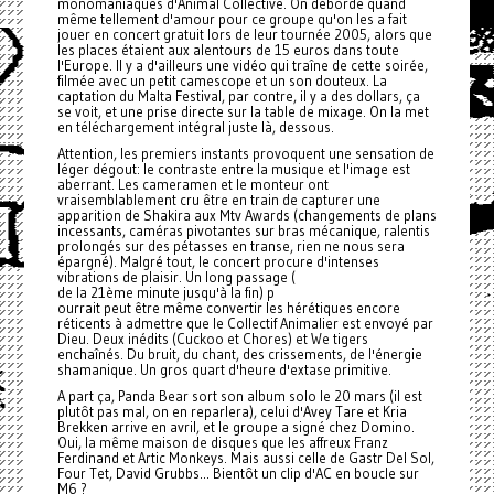
monomaniaques d'Animal Collective. On déborde quand
même tellement d'amour pour ce groupe qu'on les a fait
jouer en concert gratuit lors de leur tournée 2005, alors que
les places étaient aux alentours de 15 euros dans toute
l'Europe. Il y a d'ailleurs une vidéo qui traîne de cette soirée,
filmée avec un petit camescope et un son douteux. La
captation du Malta Festival, par contre, il y a des dollars, ça
se voit, et une prise directe sur la table de mixage. On la met
en téléchargement intégral juste là, dessous.
Attention, les premiers instants provoquent une sensation de
léger dégout: le contraste entre la musique et l'image est
aberrant. Les cameramen et le monteur ont
vraisemblablement cru être en train de capturer une
apparition de Shakira aux Mtv Awards (changements de plans
incessants, caméras pivotantes sur bras mécanique, ralentis
prolongés sur des pétasses en transe, rien ne nous sera
épargné). Malgré tout, le concert procure d'intenses
vibrations de plaisir. Un long passage (
de la 21ème minute jusqu'à la fin) p
ourrait peut être même convertir les hérétiques encore
réticents à admettre que le Collectif Animalier est envoyé par
Dieu. Deux inédits (Cuckoo et Chores) et We tigers
enchaînés. Du bruit, du chant, des crissements, de l'énergie
shamanique. Un gros quart d'heure d'extase primitive.
A part ça, Panda Bear sort son album solo le 20 mars (il est
plutôt pas mal, on en reparlera), celui d'Avey Tare et Kria
Brekken arrive en avril, et le groupe a signé chez Domino.
Oui, la même maison de disques que les affreux Franz
Ferdinand et Artic Monkeys. Mais aussi celle de Gastr Del Sol,
Four Tet, David Grubbs... Bientôt un clip d'AC en boucle sur
M6 ?