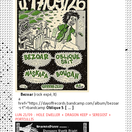
Bezoar
(rock expé, It)
a
href="https://dayoffrecords.bandcamp.com/album/bezoar
-s-t">bandcamp
Oblique S [ ... ]
LUN 21/09 : HOLE DWELLER + DRAGON KEEP + SEREGOST +
PORTCULLIS