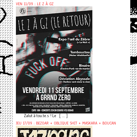
VEN 11/09 : LE Z À GZ
Zalut à tou.te.s ! Le [ ... ]
JEU 17/09 : BEZOAR + OBLIQUE SHIT + MASKARA + BOUCAN