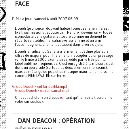
FACE
Mis à jour : samedi 4 août 2007 06:09
Doueh (prononcer douwai) habite l'ouest saharien. Il s'est
fixé trois missions : écouter Jimi Hendrix, devenir un virtuose
iconoclaste de la guitare, et tordre comme un dément le
répertoire traditionnel saharawi. Sa femme et un ami
l'accompagnent, chantent et tapent dans divers objets.
Doueh le radical du Sahara a fermement décliné plusieurs
offres de majors, pour finalement n' accepter qu'un pressage
vynile limité à 1000 exemplaires, édité par le très pointu
label Sublime Frequencies. C'est enregistré à la maison, c'est
donc un peu crade (surtout les deux premiers morceaux),
mais ce mélange de pop et de musique mauritanienne sonne
comme RIEN D'AUTRE sur terre.
Group Doueh - eid for dakhla.mp3
Group Doueh - wazan samat.mp3
On peut acheter son disque
ici
(tant qu'il en reste), ou bien le
voler sur soulsick.
DAN DEACON : OPÉRATION