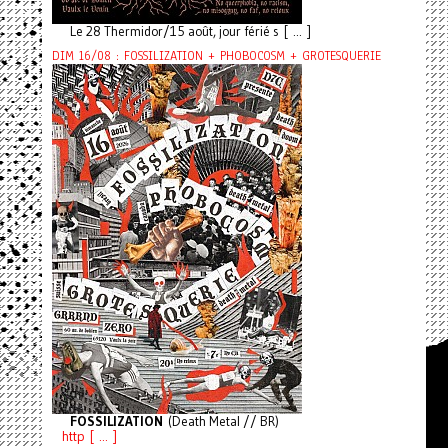
Le 28 Thermidor/15 août, jour férié s [ ... ]
DIM 16/08 : FOSSILIZATION + PHOBOCOSM + GROTESQUERIE
FOSSILIZATION
(Death Metal // BR)
http [ ... ]