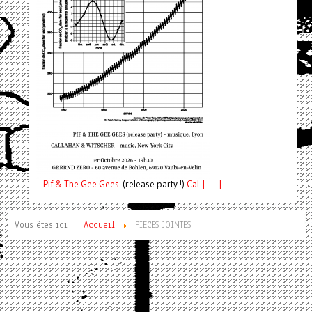
Pif
& The Gee Gees
(release party !)
C
a
l [ ... ]
Vous êtes ici :
Accueil
PIECES JOINTES