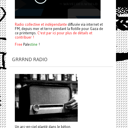
Radio collective et indépendante
diffusée via internet et
FM, depuis mer et terre pendant la flotille pour Gaza de
ce printemps.
C'est par ici pour plus de détails et
contribuer !
Free
Pale
stine
!
GRRRND RADIO
Un arc-en-ciel planté dans le béton.