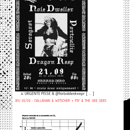
⚔️ URGENTE PISSE & @forbiddenkeepr [ ... ]
JEU 01/10 : CALLAHAN & WITSCHER + PIF & THE GEE GEES