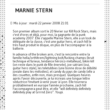
MARNIE STERN
Mis à jour : mardi 22 janvier 2008 21:01
Son premier album sort le 20 février sur Kill Rock Stars, mais
c'est d'ores et déjà, pour moi, la gagnante de la punk
academy 2007. Elle s'appelle Marnie Stern, elle a un look de
déléguée de la classe, c'est une guitar hero, et zach hill le
très haut produit le disque, en plus de l'accompagner à la
batterie.
In advance of the broken arm, c'est la rencontre entre la
famille hella/orthltrem/lightning bolt/fucking champs (bruit
technique et furieux, tendance héroïco-métalleux), bikini kill
(on reste dans le punk de fille énervée), joe satriani (oui,
guitar hero style), les teletubbies (une bonne dose de débilité
joviale dans les mélodies), et candy du pays de candy (elle a
des couettes, enfin non, mais presque). Quelques heures
après l'avoir découverte, je lui écrivais une longue lettre
séductrice l'invitant à venir jouer à Lyon. Elle tournera
problablement en europe l'année prochaine, zach hill
l'accompagnera peut être, et elle “will definitely definitely
definitely play at Grrrnd Zero”. Youpi.