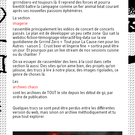
grrrndzero est toujours là. Il reprend des forces et pourra
bientôt battre la campagne comme un fier animal béat courant
après ses nouvelles passions éphémères.
La section
imagerie
rassemble principalement les vidéos de concert de concerts
passés. Le plan est de développer un peu cette zone. Qui sait la
webdoc-fiction-témoignage-interactif-big-data sur la vie
quotidienne de Grrrnd Zero « Tout pour La Cause rien pour les
Autres - saison 1 : Crust beer et lingerie fine » sortira peut-être
un jour. Et pourquoi pas un live stream de nos sessions cuisine
ou du chantier ?
On va essayer de rassembler des liens à la cool dans cette
section là aussi. Des sites qu'on aime bien, des projets qu'on
jalouse, des trucs à lire à notre place, des images rigolades, ce
genre de choses là.
Les
archives chaos
sont les archives de TOUT le site depuis les début de gz, par
ordre de publication.
Quelques trucs se sont peut-être perdus entre les différentes
version du web, mais sinon on archive méthodiquement et tu
peux tout explorer.