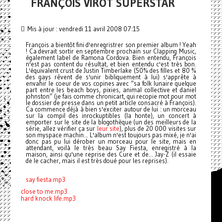
FRANÇOIS VIROT SUPERSTAR
Mis à jour : vendredi 11 avril 2008 07:15
François a bientôt fini d'enregristrer son premier album ! Yeah
! Ca devrait sortir en septembre prochain sur Clapping Music,
également label de Ramona Cordova. Bien entendu, François
n'est pas content du résultat, et bien entendu c'est très bon.
L'équivalent crust de Justin Timberlake (50% des filles et 80 %
des gays rêvent de s'unir bibliquement à lui) s'apprête à
envahir le coeur de vos copines avec “sa folk lunaire quelque
part entre les beach boys, pixies, animal collective et daniel
johnston” (je fais comme chronicart, qui recopie mot pour mot
le dossier de presse dans un petit article consacré à François).
Ca commence déjà à bien s'exciter autour de lui : un morceau
sur la compil des inrockuptibles (la honte), un concert à
emporter sur le site de la blogothèque (un des meilleurs de la
série, allez vérifier ça sur
leur site
), plus de 20 000 visites sur
son myspace machin... L'album n'est toujours pas mixé, je n'ai
donc pas pu lui dérober un morceau pour le site, mais en
attendant, voilà le très beau Say Fiesta, enregistré à la
maison, ainsi qu'une reprise des Cure et de... Jay-Z (il essaie
de le cacher, mais il est très doué pour les reprises).
say fiesta.mp3
close to me.mp3
hard knock life.mp3