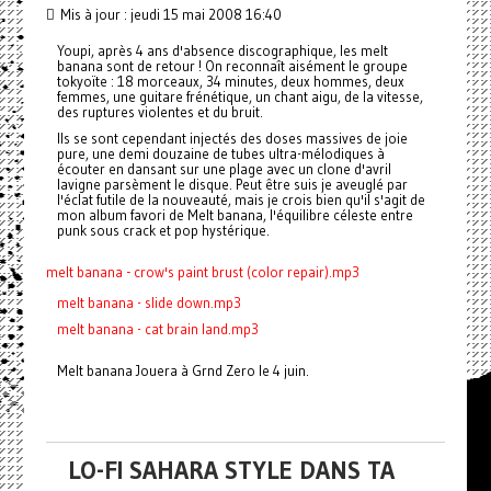
Mis à jour : jeudi 15 mai 2008 16:40
Youpi, après 4 ans d'absence discographique, les melt
banana sont de retour ! On reconnaît aisément le groupe
tokyoïte : 18 morceaux, 34 minutes, deux hommes, deux
femmes, une guitare frénétique, un chant aigu, de la vitesse,
des ruptures violentes et du bruit.
Ils se sont cependant injectés des doses massives de joie
pure, une demi douzaine de tubes ultra-mélodiques à
écouter en dansant sur une plage avec un clone d'avril
lavigne parsèment le disque. Peut être suis je aveuglé par
l'éclat futile de la nouveauté, mais je crois bien qu'il s'agit de
mon album favori de Melt banana, l'équilibre céleste entre
punk sous crack et pop hystérique.
melt banana - crow's paint brust (color repair).mp3
melt banana - slide down.mp3
melt banana - cat brain land.mp3
Melt banana Jouera à Grnd Zero le 4 juin.
LO-FI SAHARA STYLE DANS TA