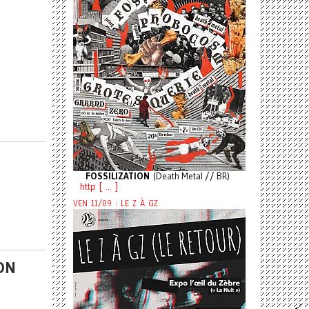
FOSSILIZATION
(Death Metal // BR)
http [ ... ]
VEN 11/09 : LE Z À GZ
JON