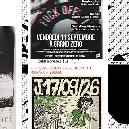
Zalut à tou.te.s ! Le [ ... ]
JEU 17/09 : BEZOAR + OBLIQUE SHIT +
MASKARA + BOUCAN