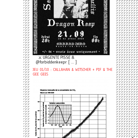
⚔️ URGENTE PISSE &
@forbiddenkeepr [ ... ]
JEU 01/10 : CALLAHAN & WITSCHER + PIF & THE
GEE GEES