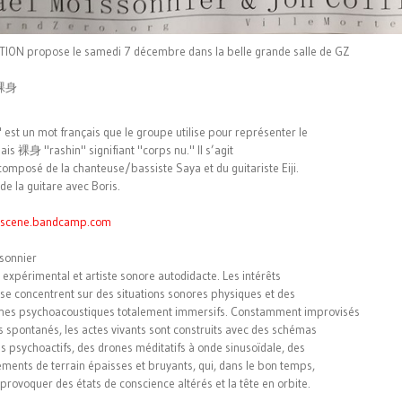
ION propose le samedi 7 décembre dans la belle grande salle de GZ
 裸身
 est un mot français que le groupe utilise pour représenter le
is 裸身 "rashin" signifiant "corps nu." Il s’agit
composé de la chanteuse/bassiste Saya et du guitariste Eiji.
é de la guitare avec Boris.
lascene.bandcamp.com
sonnier
expérimental et artiste sonore autodidacte. Les intérêts
se concentrent sur des situations sonores physiques et des
es psychoacoustiques totalement immersifs. Constamment improvisés
rs spontanés, les actes vivants sont construits avec des schémas
s psychoactifs, des drones méditatifs à onde sinusoïdale, des
ements de terrain épaisses et bruyants, qui, dans le bon temps,
provoquer des états de conscience altérés et la tête en orbite.