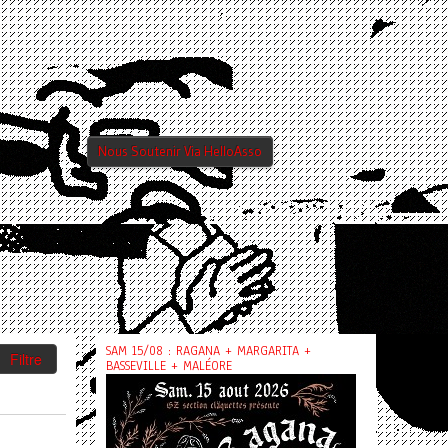
Nous Soutenir Via HelloAsso
SAM 15/08 : RAGANA + MARGARITA +
Filtre
BASSEVILLE + MALÉORE