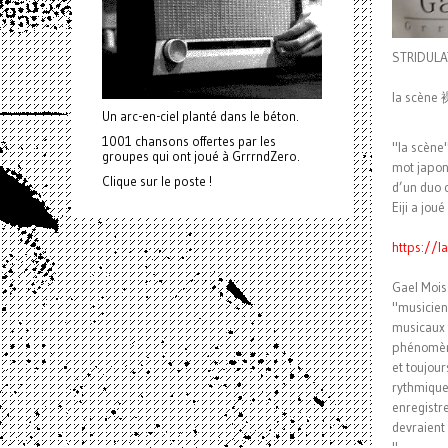
STRIDULAT
la scène
Un arc-en-ciel planté dans le béton.
1001 chansons offertes par les
"la scène"
groupes qui ont joué à GrrrndZero.
mot japona
Clique sur le poste !
d’un duo 
Eiji a jou
https://
Gael Mois
"musicien 
musicaux 
phénomèn
et toujou
rythmique
enregistr
devraient 
"