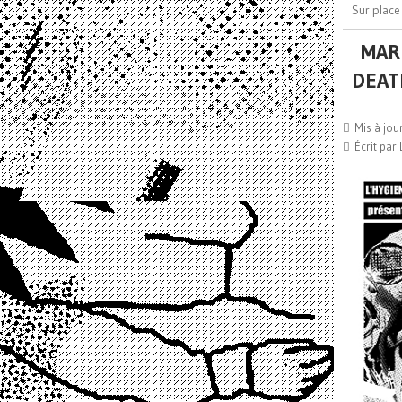
Sur place 
MAR 
DEAT
Mis à jou
Écrit par