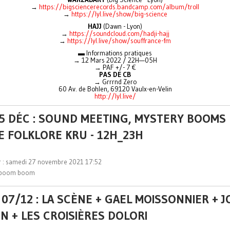
→
https://bigsciencerecords.bandcamp.com/album/troll
→
https://lyl.live/show/big-science
HAJJ
(Dawn - Lyon)
→
https://soundcloud.com/hadji-hajj
→
https://lyl.live/show/souffrance-fm
▬ Informations pratiques
→ 12 Mars 2022 / 22H—05H
→ PAF +/- 7 €
PAS DE CB
→ Grrrnd Zero
60 Av. de Bohlen, 69120 Vaulx-en-Velin
http://lyl.live/
 5 DÉC : SOUND MEETING, MYSTERY BOOMS
TE FOLKLORE KRU - 12H_23H
ur : samedi 27 novembre 2021 17:52
boom boom
07/12 : LA SCÈNE + GAEL MOISSONNIER + 
IN + LES CROISIÈRES DOLORI