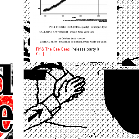
Pif
& The Gee Gees
(release party !)
C
a
l [ ... ]