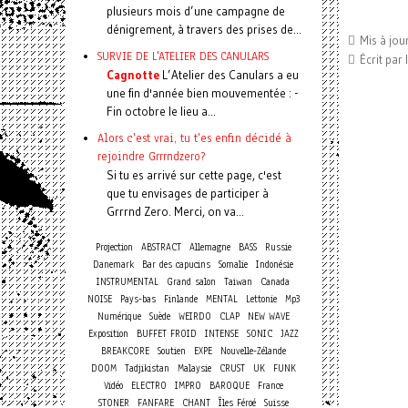
plusieurs mois d’une campagne de
dénigrement, à travers des prises de...
Mis à jou
SURVIE DE L'ATELIER DES CANULARS
Écrit par
Cagnotte
L’Atelier des Canulars a eu
une fin d'année bien mouvementée : -
Fin octobre le lieu a...
Alors c'est vrai, tu t'es enfin décidé à
rejoindre Grrrndzero?
Si tu es arrivé sur cette page, c'est
que tu envisages de participer à
Grrrnd Zero. Merci, on va...
Projection
ABSTRACT
Allemagne
BASS
Russie
Danemark
Bar des capucins
Somalie
Indonésie
INSTRUMENTAL
Grand salon
Taiwan
Canada
NOISE
Pays-bas
Finlande
MENTAL
Lettonie
Mp3
Numérique
Suède
WEIRDO
CLAP
NEW WAVE
Exposition
BUFFET FROID
INTENSE
SONIC
JAZZ
BREAKCORE
Soutien
EXPE
Nouvelle-Zélande
DOOM
Tadjikistan
Malaysie
CRUST
UK
FUNK
Vidéo
ELECTRO
IMPRO
BAROQUE
France
STONER
FANFARE
CHANT
Îles Féroé
Suisse