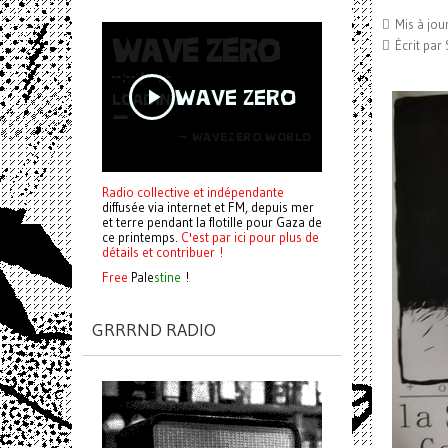
Mis à jou
Écrit par
Radio collective et indépendante
diffusée via internet et FM, depuis mer
et terre pendant la flotille pour Gaza de
ce printemps.
C'est par ici pour plus de
détails et contribuer !
Free
Pale
stine
!
GRRRND RADIO