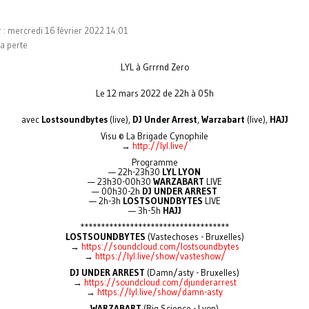
r : mercredi 16 février 2022 14:01
la perte
LYL à Grrrnd Zero
Le 12 mars 2022 de 22h à 05h
avec
Lostsoundbytes
(live),
DJ Under Arrest
,
Warzabart
(live),
HAJJ
Visu © La Brigade Cynophile
→
http://lyl.live/
Programme
— 22h-23h30
LYL
LYON
— 23h30-00h30
WARZABART
LIVE
— 00h30-2h
DJ UNDER ARREST
— 2h-3h
LOSTSOUNDBYTES
LIVE
— 3h-5h
HAJJ
************************************
LOSTSOUNDBYTES
(Vastechoses - Bruxelles)
→
https://soundcloud.com/lostsoundbytes
→
https://lyl.live/show/vasteshow/
DJ UNDER ARREST
(Damn/asty - Bruxelles)
→
https://soundcloud.com/djunderarrest
→
https://lyl.live/show/damn-asty
WARZABART
(Big Science - Lyon)