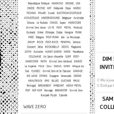
République Tchèque
ANARCHO
DRONE
USA
INDIE
PSYCHE
ART
Hollande
Ibiza
HARSH
TECHNO
POWER
Israel
ELECTROACOUSTIQUE
ACOUSTIQUE
UNDERGROUND
Belgique
Australie
Ghana
Le Tostaki
CHAOS
Japon
HARDCORE
Grrrnd Zero Vaise
LO-FI
POST
METAL
Festival
Euskadi
Grèce
Ethiopie
Italie
Hongrie
PUNK
FREE
Pologne
POST-PUNK
lab
Le Periscope
DRUM
ROCK
POST-ROCK
MINIMAL
Sahara
Concert
Série
ROCKABILLY
DISCO
Magazine
GOTH
Autriche
AVANT-GARDE
HARD
Macédoine
COLDWAVE
Un lieux chouette
SURF
POST-
DIM
HARDCORE
MATH
Grrrnd Zero Gerland
DANCE
INVI
La triperie
FOLK
Divx
INDUS
DARK
Afrique du
Sud
CLASSIC
Grrrnd Zero et le Clacson
GARAGE
NO WAVE
ETHNO
Espagne
Venezuela
GRIND
Mis à jo
KRAUTROCK
EMO
BLUES
GUITARE
PROG
Écrit par
Portugal
BREAKBEAT
AMBIANT
HEAVY METAL
POP
HIP HOP
Norvège
BREAKSTEP
Grrrnd Zero
Kraspek Mysik
Islande
SAM 
COLL
WAVE ZERO