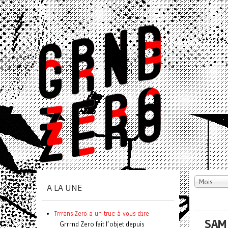
Mois
A LA UNE
Trrrans Zero a un truc à vous dire
SAM
Grrrnd Zero fait l’objet depuis