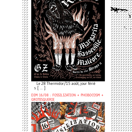
Le 28 Thermidor/15 août, jour férié
s [ ... ]
DIM 16/08 : FOSSILIZATION + PHOBOCOSM +
GROTESQUERIE