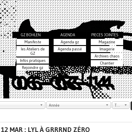
GZ BOHLEN
AGENDA
PIECES JOINTES
Manifeste
Agenda gz
Magazine
les Ateliers de
Agenda passé
Imagerie
GZ
Archives chaos
Infos pratiques
Chantier
Rejoindre gz
Année
Tout
 12 MAR : LYL À GRRRND ZÉRO