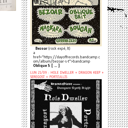
Bezoar
(rock expé, It)
a
href="https://dayoffrecords.bandcamp.c
om/album/bezoar-s-t">bandcamp
Oblique S [ ... ]
LUN 21/09 : HOLE DWELLER + DRAGON KEEP +
SEREGOST + PORTCULLIS