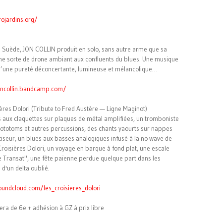
rojardins.org/
en Suède, JON COLLIN produit en solo, sans autre arme que sa
une sorte de drone ambiant aux confluents du blues. Une musique
d’une pureté déconcertante, lumineuse et mélancolique…
oncollin.bandcamp.com/
ières Dolori (Tribute to Fred Austère — Ligne Maginot)
es aux claquettes sur plaques de métal amplifiées, un tromboniste
e rototoms et autres percussions, des chants yaourts sur nappes
tiseur, un blues aux basses analogiques infusé à la no wave de
 Croisières Dolori, un voyage en barque à fond plat, une escale
e Transat", une fête païenne perdue quelque part dans les
d'un delta oublié.
oundcloud.com/les_croisieres_dolori
era de 6e + adhésion à GZ à prix libre