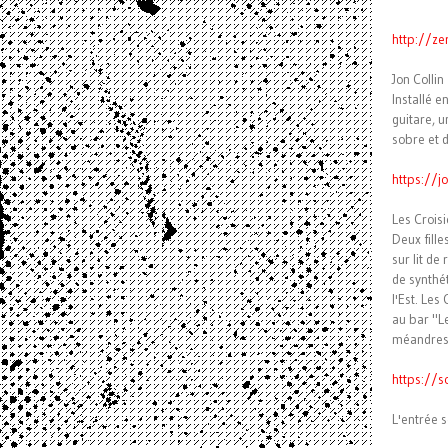
http://ze
Jon Collin
Installé 
guitare, 
sobre et 
https://j
Les Crois
Deux fill
sur lit d
de synthé
l'Est. Les
au bar "L
méandres 
https://s
L'entrée s