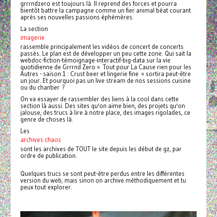
grrrndzero est toujours là. Il reprend des forces et pourra
bientôt battre la campagne comme un fier animal béat courant
après ses nouvelles passions éphémères.
La section
imagerie
rassemble principalement les vidéos de concert de concerts
passés. Le plan est de développer un peu cette zone. Qui sait la
webdoc-fiction-témoignage-interactif-big-data sur la vie
quotidienne de Grrrnd Zero « Tout pour La Cause rien pour les
Autres - saison 1 : Crust beer et lingerie fine » sortira peut-être
un jour. Et pourquoi pas un live stream de nos sessions cuisine
ou du chantier ?
On va essayer de rassembler des liens à la cool dans cette
section là aussi. Des sites qu'on aime bien, des projets qu'on
jalouse, des trucs à lire à notre place, des images rigolades, ce
genre de choses là.
Les
archives chaos
sont les archives de TOUT le site depuis les début de gz, par
ordre de publication.
Quelques trucs se sont peut-être perdus entre les différentes
version du web, mais sinon on archive méthodiquement et tu
peux tout explorer.