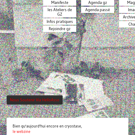
Manifeste
Agenda gz
Mag
les Ateliers de
Agenda passé
Ima
GZ
Archiv
Infos pratiques
Cha
Rejoindre gz
Nous Soutenir Via HelloAsso
Bien qu'aujourd'hui encore en cryostase,
le webzine