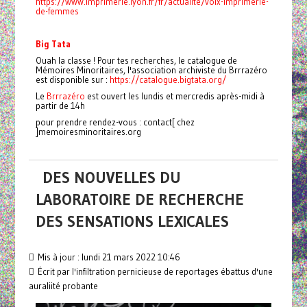
https://www.imprimerie.lyon.fr/fr/actualite/voix-imprimerie-
de-femmes
Big Tata
Ouah la classe ! Pour tes recherches, le catalogue de
Mémoires Minoritaires, l'association archiviste du Brrrazéro
est disponible sur :
https://catalogue.bigtata.org/
Le
Brrrazéro
est ouvert les lundis et mercredis après-midi à
partir de 14h
pour prendre rendez-vous : contact[ chez
]memoiresminoritaires.org
DES NOUVELLES DU
LABORATOIRE DE RECHERCHE
DES SENSATIONS LEXICALES
Mis à jour : lundi 21 mars 2022 10:46
Écrit par l'infiltration pernicieuse de reportages ébattus d'une
auraliité probante