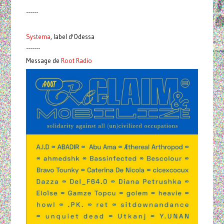
------
Systema
, label d'Odessa
-------
Message de
Root Radio