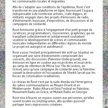
les communautés locales et migrantes.
Afin de s’adapter aux conditions de l’épidémie, Root s’est
transformé en une plateforme en ligne, fournissant l’espace
indispensable à de nombreux artistes, crate diggers, et
militants engagés dans des projets d'émissions de radio,
d'événements musicaux, d'expositions, de discussions et de
campagnes de solidarité.
Root fonctionne grâce à l'engagement d'un petit groupe de
curatrices, programmateurs, musiciennes, graphistes, qui en
travaillant collectivement et solidairement souhaitent
soutenir le développement de scènes et communautés
musicales indépendantes en différentes régions du monde.
Le projet est autogéré et autofinancé.
Root a pour l'instant principalement été actif sur Istanbul, en
organisant une série d'événements comprenant des
concerts, des discussions (Palestine Underground), une
émission en ligne en soutien aux incarcérées et incarcérés
au camp de rétention de Mória (sur l’île de Lesbos, en
Grèce), ainsi qu'une campagne de solidarité avec la Palestine
suivant la destruction et l'occupation de Sheikh Jarrah par les
forces de colonisation israéliennes.
Le réseau de Root s'est par la suite étendu via l'émergence
de radios communautaires au Moyen-Orient et en
Méditerranée : Radio Alhara et Exist Festival en Palestine,
Movement Radio en Grèce, et Mutant Radio en Géorgie.
Root vise à fournir un espace ouvert aux personnes, qu'elles
soient locales ou (im)migrantes, afin qu'elles puissent
partager leurs expressions créatives.