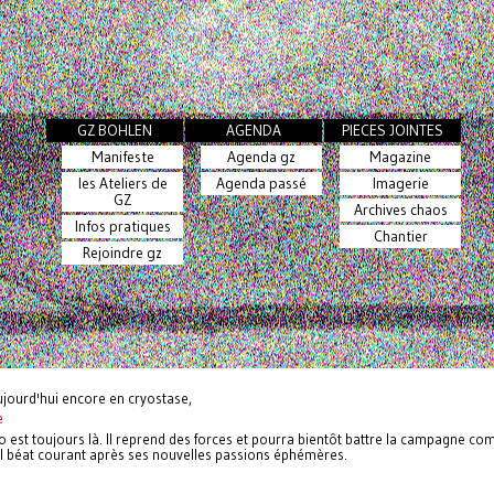
GZ BOHLEN
AGENDA
PIECES JOINTES
Manifeste
Agenda gz
Magazine
les Ateliers de
Agenda passé
Imagerie
GZ
Archives chaos
Infos pratiques
Chantier
Rejoindre gz
ujourd'hui encore en cryostase,
e
o est toujours là. Il reprend des forces et pourra bientôt battre la campagne c
al béat courant après ses nouvelles passions éphémères.
n