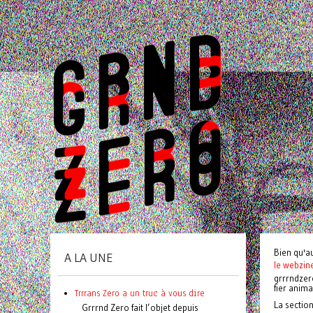
Bien qu'a
A LA UNE
le webzin
grrrndzer
fier anim
Trrrans Zero a un truc à vous dire
La sectio
Grrrnd Zero fait l’objet depuis