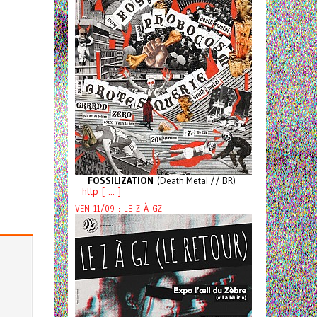
FOSSILIZATION
(Death Metal // BR)
http [ ... ]
VEN 11/09 : LE Z À GZ