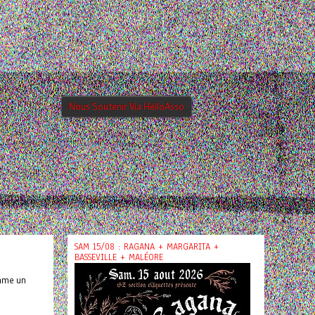
Nous Soutenir Via HelloAsso
SAM 15/08 : RAGANA + MARGARITA +
BASSEVILLE + MALÉORE
omme un