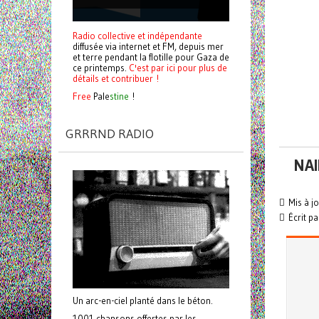
Radio collective et indépendante
diffusée via internet et FM, depuis mer
et terre pendant la flotille pour Gaza de
ce printemps.
C'est par ici pour plus de
détails et contribuer !
Free
Pale
stine
!
GRRRND RADIO
NAI
Mis à jo
Écrit pa
Un arc-en-ciel planté dans le béton.
1001 chansons offertes par les