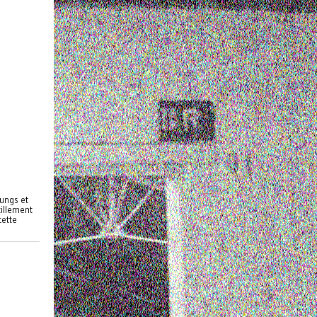
oungs et
illement
cette