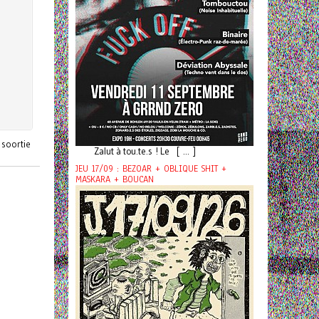
 soortie
Zalut à tou.te.s ! Le [ ... ]
JEU 17/09 : BEZOAR + OBLIQUE SHIT +
MASKARA + BOUCAN