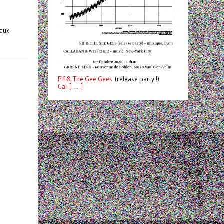
 aux
Pif
& The Gee Gees
(release party !)
C
a
l [ ... ]