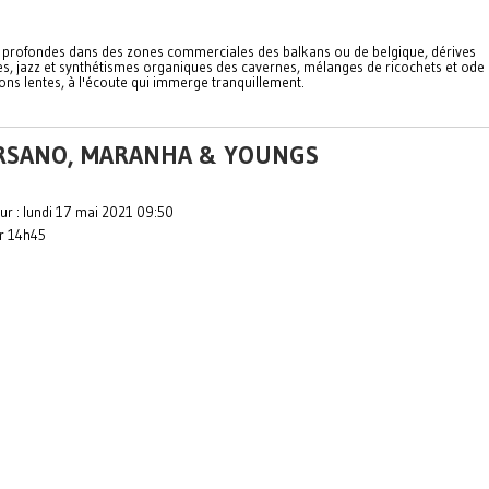
 profondes dans des zones commerciales des balkans ou de belgique, dérives
es, jazz et synthétismes organiques des cavernes, mélanges de ricochets et ode
ons lentes, à l'écoute qui immerge tranquillement.
RSANO, MARANHA & YOUNGS
ur : lundi 17 mai 2021 09:50
ar 14h45