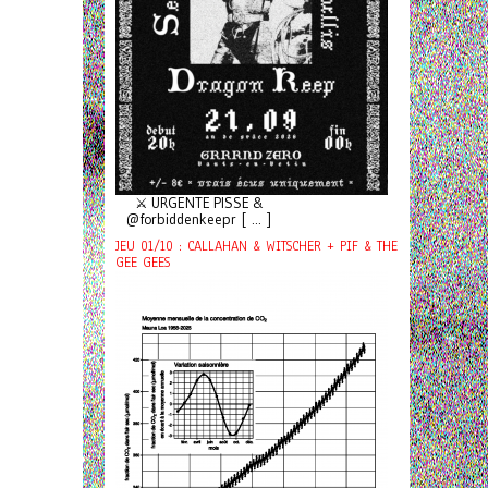
⚔️ URGENTE PISSE &
@forbiddenkeepr [ ... ]
JEU 01/10 : CALLAHAN & WITSCHER + PIF & THE
GEE GEES