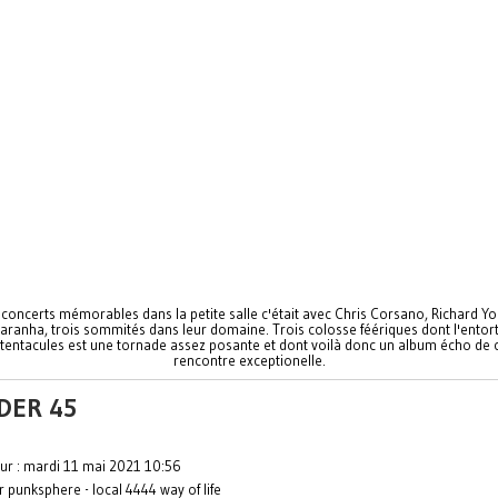
concerts mémorables dans la petite salle c'était avec Chris Corsano, Richard Y
aranha, trois sommités dans leur domaine. Trois colosse féériques dont l'entort
tentacules est une tornade assez posante et dont voilà donc un album écho de 
rencontre exceptionelle.
DER 45
our : mardi 11 mai 2021 10:56
r punksphere - local 4444 way of life