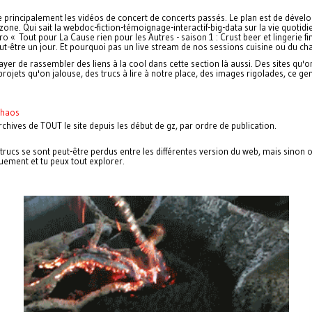
 principalement les vidéos de concert de concerts passés. Le plan est de dével
zone. Qui sait la webdoc-fiction-témoignage-interactif-big-data sur la vie quotid
o « Tout pour La Cause rien pour les Autres - saison 1 : Crust beer et lingerie fi
ut-être un jour. Et pourquoi pas un live stream de nos sessions cuisine ou du ch
yer de rassembler des liens à la cool dans cette section là aussi. Des sites qu'
projets qu'on jalouse, des trucs à lire à notre place, des images rigolades, ce ge
à.
chaos
rchives de TOUT le site depuis les début de gz, par ordre de publication.
trucs se sont peut-être perdus entre les différentes version du web, mais sinon 
ement et tu peux tout explorer.