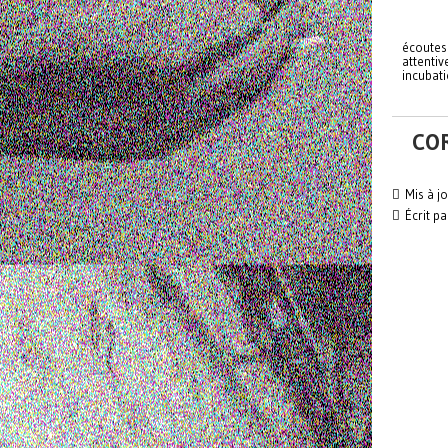
écoutes
attentiv
incubati
CO
Mis à jo
Écrit p