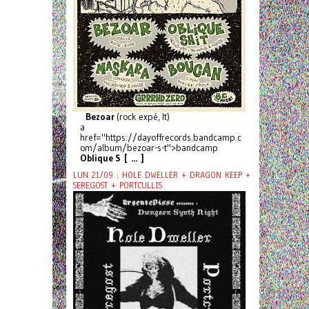
Bezoar
(rock expé, It)
a
href="https://dayoffrecords.bandcamp.c
om/album/bezoar-s-t">bandcamp
Oblique S [ ... ]
LUN 21/09 : HOLE DWELLER + DRAGON KEEP +
SEREGOST + PORTCULLIS