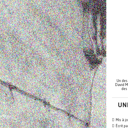
Un des 
David M
des 
UN
Mis à j
Écrit pa