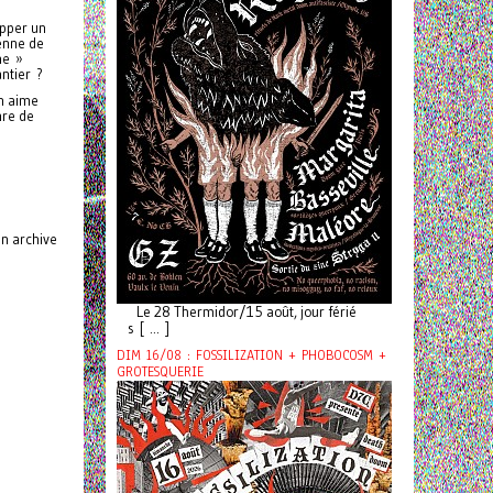
opper un
ienne de
ne »
antier ?
on aime
nre de
on archive
Le 28 Thermidor/15 août, jour férié
s [ ... ]
DIM 16/08 : FOSSILIZATION + PHOBOCOSM +
GROTESQUERIE