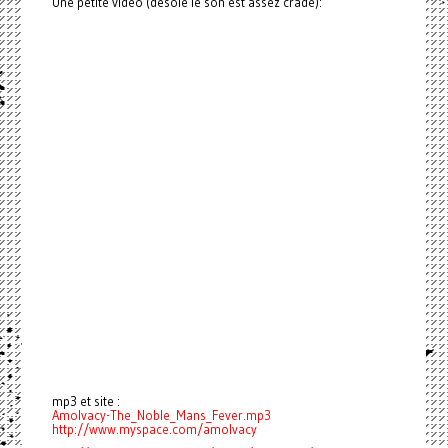
Une petite vidéo (désolé le son est assez crade):
mp3 et site :
Amolvacy-The_Noble_Mans_Fever.mp3
http://www.myspace.com/amolvacy