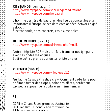
CITY HANDS
(den haag, nl)
http://www.myspace.com/
sharkcagemeditations
http://www.myspace.com/
helbaard
L'homme derrière Helbaard, un des lieu de concert les plus
importants d'Europe de ces dernières années. Artwork signé
zeloot...
Electrophonie, sons concrets, casios, mélodies...
ULRIKE MEINHOF
(lyon, fr)
http://www.myspace.com/
ulrikemeinhofmusik
Notre intégriste RCF maison. Il fera trembler nos tympans
avec ses ondes maléfiques.
Et dire qu'il se prend pour un terroriste en plus.
VILLEDIEU
(lyon, fr)
http://www.myspace.com/
villedieu2012
Guillaume Casque Prrestige crew. Comment va-t-il faire pour
se filmer, fumer des clopes, boire des bières, nerder sur
wikipedia et jouer de la guitare en même temps?
ET
DJ Pif le Chiant & ses groupes d'actualité...
DJ Julien Kim-Dupont & son mix youtube...
ET bien d'autres surprises.