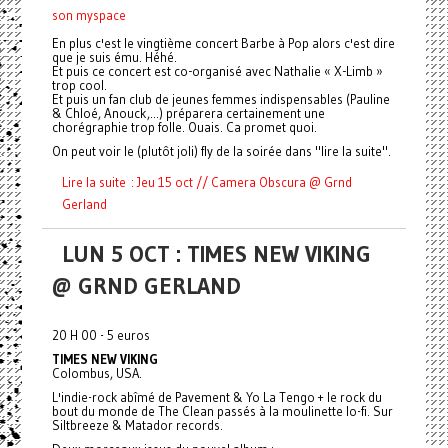
son myspace
En plus c'est le vingtième concert Barbe à Pop alors c'est dire
que je suis ému. Héhé.
Et puis ce concert est co-organisé avec Nathalie « X-Limb »
trop cool.
Et puis un fan club de jeunes femmes indispensables (Pauline
& Chloé, Anouck,...) préparera certainement une
chorégraphie trop folle. Ouais. Ca promet quoi.
On peut voir le (plutôt joli) fly de la soirée dans "lire la suite".
Lire la suite : Jeu 15 oct // Camera Obscura @ Grnd
Gerland
LUN 5 OCT : TIMES NEW VIKING
@ GRND GERLAND
20 H 00 - 5 euros
TIMES NEW VIKING
Colombus, USA.
L'indie-rock abîmé de Pavement & Yo La Tengo + le rock du
bout du monde de The Clean passés à la moulinette lo-fi. Sur
Siltbreeze & Matador records.