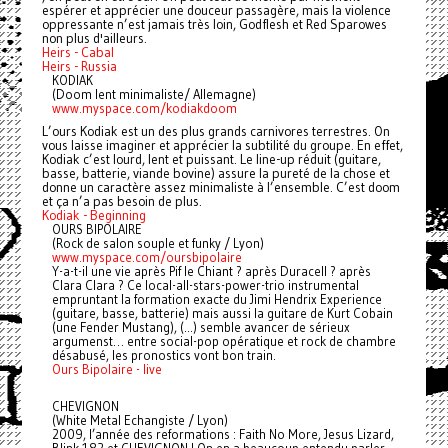
espérer et apprécier une douceur passagère, mais la violence
oppressante n’est jamais très loin, Godflesh et Red Sparowes
non plus d'ailleurs.
Heirs - Cabal
Heirs - Russia
KODIAK
(Doom lent minimaliste/ Allemagne)
www.myspace.com/kodiakdoom
L’ours Kodiak est un des plus grands carnivores terrestres. On
vous laisse imaginer et apprécier la subtilité du groupe. En effet,
Kodiak c’est lourd, lent et puissant. Le line-up réduit (guitare,
basse, batterie, viande bovine) assure la pureté de la chose et
donne un caractère assez minimaliste à l’ensemble. C’est doom
et ça n’a pas besoin de plus.
Kodiak - Beginning
OURS BIPOLAIRE
(Rock de salon souple et funky / Lyon)
www.myspace.com/oursbipolaire
Y-a-t-il une vie après Pif le Chiant ? après Duracell ? après
Clara Clara ? Ce local-all-stars-power-trio instrumental
empruntant la formation exacte du Jimi Hendrix Experience
(guitare, basse, batterie) mais aussi la guitare de Kurt Cobain
(une Fender Mustang), (...) semble avancer de sérieux
argumenst… entre social-pop opératique et rock de chambre
désabusé, les pronostics vont bon train.
Ours Bipolaire - live
CHEVIGNON
(White Metal Echangiste / Lyon)
2009, l’année des reformations : Faith No More, Jesus Lizard,
Blink 182 et CHEVIGNON ! On en a beaucoup entendu parler,