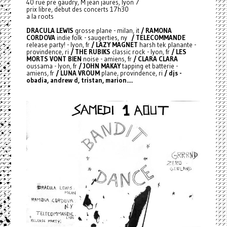
40 rue pre gaudry, M jean jaures, lyon 7
prix libre, debut des concerts 17h30
a la roots
DRACULA LEWIS
grosse plane - milan, it
/ RAMONA
CORDOVA
indie folk - saugerties, ny
/ TELECOMMANDE
release party! - lyon, fr
/ LAZY MAGNET
harsh tek planante -
provindence, ri
/ THE RUBIKS
classic rock - lyon, fr
/ LES
MORTS VONT BIEN
noise - amiens, fr
/ CLARA CLARA
oussama - lyon, fr
/ JOHN MAKAY
tapping et batterie -
amiens, fr
/ LUNA VROUM
plane, provindence, ri
/ djs -
obadia, andrew d, tristan, marion....