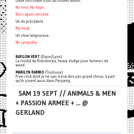
Deux morceaux issus du nouvel album :
No time, No hope
Born again revisited
Un du précédent :
My Head
Un slow langoureux :
No sympathy
BAYGON VERT
(Dijon/Lyon)
La moitié de Robotnicka, heavy sludge pour fumeurs de
weed.
MARILYN RAMBO
(Toulouse)
Free-rock dont je ne sais à vrai dire pas grand chose, à part
qu'ils jouent aussi dans Parpaing.
SAM 19 SEPT // ANIMALS & MEN
+ PASSION ARMEE + ... @
GERLAND