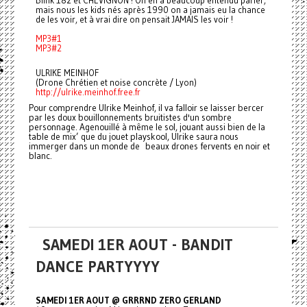
mais nous les kids nés après 1990 on a jamais eu la chance
de les voir, et à vrai dire on pensait JAMAIS les voir !
MP3#1
MP3#2
ULRIKE MEINHOF
(Drone Chrétien et noise concrète / Lyon)
http://ulrike.meinhof.free.fr
Pour comprendre Ulrike Meinhof, il va falloir se laisser bercer
par les doux bouillonnements bruitistes d'un sombre
personnage. Agenouillé à même le sol, jouant aussi bien de la
table de mix’ que du jouet playskool, Ulrike saura nous
immerger dans un monde de beaux drones fervents en noir et
blanc.
SAMEDI 1ER AOUT - BANDIT
DANCE PARTYYYY
SAMEDI 1ER AOUT @ GRRRND ZERO GERLAND