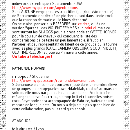
indie-rock excentrique / Sacramento - USA
http://www.myspace.com/agentribbons
Sans AUCUNE vergogne, ces trois filles (guit/batt/violon-celle)
de Sacramento ont décidé de piocher autant dans l'indie-rock
que la chanson de marin ou le blues décharné.
On peut ainsi penser aux BREEDERS sur
ce titre
, ou à une
version "garage" des VIOLENT FEMMES sur
celui-ci
, mais ce
sont surtout les SHAGGS pour le dress-code et YVETTE HORNER
pour la couleur de cheveux qui concluent la liste des
comparaisons de ce texte un peu lamentable, il faut bien
l'avouer, et peu représentatif du talent de ce groupe qui a tourné
avec les plus grands (CAKE, CAMERA OBSCURA, SCOUT NIBLETT,
OLD TIME RELIJUN) et joué au Primavera cette année.
Un tube à télécharger !
RAYMONDE HOWARD
rrriot-pop / St-Etienne
http://www.myspace.com/raymondehowardmusic
Stéphanoise bien connue pour avoir joué dans un nombre élevé
de groupes indie-pop-punk-power-blah-blah, c'est désormais en
solo qu'elle nous nargue du haut de son talent. Pop bricolée
mélangeant envolées rrriot, hip-hop lo-fi et ritournelles noise-
rock, Raymonde sera accompagnée de Fabrice, batteur et ami
motard de longue date. On nous a déja dit le plus grand bien de
cette collaboration, pas plus tard qu'hier soir.
AT ANCHOR
folk altruiste / Lyon