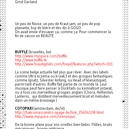
Grnd Gerland
Un peu de Noise, un peu de Kraut jam, un peu de pop
planante, bcp de bière et des djs à GOGO.
On avait envie d'essayer ça, comme ça. Pour commencer la
fin de saison en BEAUTÉ.
BUFFLE
(bruxelles, be)
http://www.myspace.com/buffle
http://www.buffle.tk
http://www.foxydigitalis.com/
foxyd/features.php?which=301
La scène belge actuelle fait plus que rêver. Avec des labels
comme Ultra eczema ou kraak3 et des groupes fantastiques
comme Ignatz, Silvester Anfang, ou Head of Wanastiquet,
parmi tant d'autres. Buffle fait partie de ce monde là. Leur
musique peut faire penser à Ducktails ou kemialliset ystavat,
ou à tous ces merveilleux groupes anglais (Chora, Helhesten,
Lanterns, qui distillent merveilleusement bruit et mélodies
dans un même breuvage.)
COTOPAXI
(amsterdam, de/nl)
http://hakromassandro.npage.
de/link_25604108.html
http://www.myspace.com/
stenzequo
De la bonne plane pour vos oreilles bien faites. Flûtes, bruits
mécaniques...bonne ambiance.