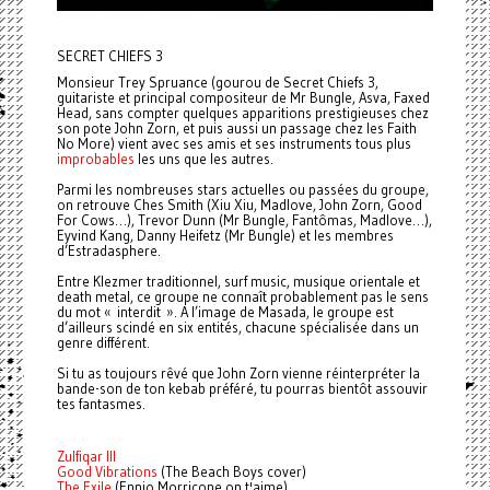
SECRET CHIEFS 3
Monsieur Trey Spruance (gourou de Secret Chiefs 3,
guitariste et principal compositeur de Mr Bungle, Asva, Faxed
Head, sans compter quelques apparitions prestigieuses chez
son pote John Zorn, et puis aussi un passage chez les Faith
No More) vient avec ses amis et ses instruments tous plus
improbables
les uns que les autres.
Parmi les nombreuses stars actuelles ou passées du groupe,
on retrouve Ches Smith (Xiu Xiu, Madlove, John Zorn, Good
For Cows…), Trevor Dunn (Mr Bungle, Fantômas, Madlove…),
Eyvind Kang, Danny Heifetz (Mr Bungle) et les membres
d’Estradasphere.
Entre Klezmer traditionnel, surf music, musique orientale et
death metal, ce groupe ne connaît probablement pas le sens
du mot « interdit ». A l’image de Masada, le groupe est
d’ailleurs scindé en six entités, chacune spécialisée dans un
genre différent.
Si tu as toujours rêvé que John Zorn vienne réinterpréter la
bande-son de ton kebab préféré, tu pourras bientôt assouvir
tes fantasmes.
Zulfiqar III
Good Vibrations
(The Beach Boys cover)
The Exile
(Ennio Morricone on t'aime)