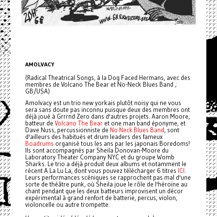
AMOLVACY
(Radical Theatrical Songs, à la Dog Faced Hermans, avec des
membres de Volcano The Bear et No-Neck Blues Band ;
GB/USA)
Amolvacy est un trio new yorkais plutôt noisy qui ne vous
sera sans doute pas inconnu puisque deux des membres ont
déjà joué à Grrrnd Zero dans d'autres projets. Aaron Moore,
batteur de
Volcano The Bear
et one man band éponyme, et
Dave Nuss, percussionniste de
No Neck Blues Band
, sont
d'ailleurs des habitués et drum leaders des fameux
Boadrums
organisé tous les ans par les japonais Boredoms!
Ils sont accompagnés par Sheila Donovan-Moore du
Laboratory Theater Company NYC et du groupe Womb
Sharks. Le trio a déjà produit deux albums et notamment le
récent A La Lu La, dont vous pouvez télécharger 6 titres
ICI
.
Leurs performances scéniques se rapprochent pas mal d'une
sorte de théâtre punk, où Sheila joue le rôle de l'héroïne au
chant pendant que les deux batteurs improvisent un décor
expérimental à grand renfort de batterie, percus, violon,
violoncelle ou autre trompette.