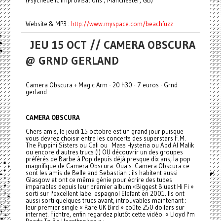
Website & MP3 :
http://www.myspace.com/beachfuzz
JEU 15 OCT // CAMERA OBSCURA
@ GRND GERLAND
Camera Obscura + Magic Arm - 20 h30 - 7 euros - Grnd
gerland
CAMERA OBSCURA
Chers amis, le jeudi 15 octobre est un grand jour puisque
vous devrez choisir entre les concerts des superstars F.M.
The Puppini Sisters ou Cali ou Mass Hysteria ou Abd Al Malik
ou encore d'autres trucs (!) OU découvrir un des groupes
préférés de Barbe à Pop depuis déjà presque dix ans, la pop
magnifique de Camera Obscura. Ouais. Camera Obscura ce
sont les amis de Belle and Sebastian ; ils habitent aussi
Glasgow et ont ce même génie pour écrire des tubes
imparables depuis leur premier album «Biggest Bluest Hi Fi »
sorti sur l'excellent label espagnol Elefant en 2001. Ils ont
aussi sorti quelques trucs avant, introuvables maintenant :
leur premier single « Rare UK Bird » coûte 250 dollars sur
internet. Fichtre, enfin regardez plutôt cette vidéo. « Lloyd I'm
Ready To Be Heartbroken » :