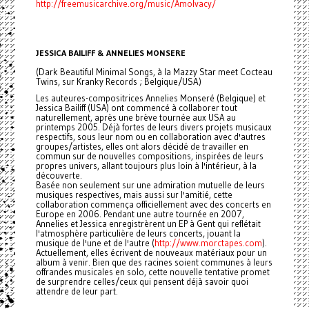
http://freemusicarchive.org/music/Amolvacy/
JESSICA BAILIFF & ANNELIES MONSERE
(Dark Beautiful Minimal Songs, à la Mazzy Star meet Cocteau
Twins, sur Kranky Records ; Belgique/USA)
Les auteures-compositrices Annelies Monseré (Belgique) et
Jessica Bailiff (USA) ont commencé à collaborer tout
naturellement, après une brève tournée aux USA au
printemps 2005. Déjà fortes de leurs divers projets musicaux
respectifs, sous leur nom ou en collaboration avec d'autres
groupes/artistes, elles ont alors décidé de travailler en
commun sur de nouvelles compositions, inspirées de leurs
propres univers, allant toujours plus loin à l'intérieur, à la
découverte.
Basée non seulement sur une admiration mutuelle de leurs
musiques respectives, mais aussi sur l'amitié, cette
collaboration commença officiellement avec des concerts en
Europe en 2006. Pendant une autre tournée en 2007,
Annelies et Jessica enregistrèrent un EP à Gent qui reflétait
l'atmosphère particulière de leurs concerts, jouant la
musique de l'une et de l'autre (
http://www.morctapes.com
).
Actuellement, elles écrivent de nouveaux matériaux pour un
album à venir. Bien que des racines soient communes à leurs
offrandes musicales en solo, cette nouvelle tentative promet
de surprendre celles/ceux qui pensent déjà savoir quoi
attendre de leur part.