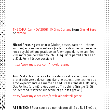
THE CHAP : 1er NOV 2008 @ GrndGerland
from
Grrrnd Zero
on
Vimeo
.
Nickel Pressing
est un trio (violon, basse, batterie + chants +
synthés) et joue un krautrock (ce terme désigne un genre de
rock psychédélique pratiqué en Allemagne dans les années
70) imprégné de french touch… L'équilibre parfait entre Can
et Daft Punk ! Est-ce possible ?
http://www.myspace.com/nickelpressing
Ani
n'est autre que le violoniste de Nickel Pressing mais son
projet solo verse davantage dans l'électro… Une techno pop
émo-expérimentale à même de séduire les fans de Daft Punk,
Dat Politics (première époque) ou Throbbing Gristtle (Si Si !
Ani reprend
Discipline
sur scène et ça le fait grave !).
http://www.myspace.com/artificialnonintelligence
ATTENTION !
Pour cause de non-disponibilité du Rail Théâtre,