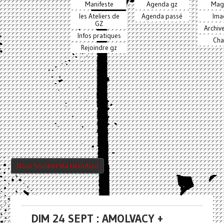
Manifeste
Agenda gz
Mag
les Ateliers de
Agenda passé
Ima
GZ
Archiv
Infos pratiques
Cha
Rejoindre gz
Nous Soutenir Via HelloAsso
DIM 24 SEPT : AMOLVACY +