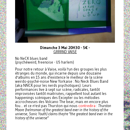
Dimanche 3 Mai 20H30 - 5€ -
GRRRND VAISE
No NeCK blues band
(psychéweird, freenoise - US harlem)
Pour notre retour à Vaise, voilà l'un des groupes les plus
étranges du monde, qui incarne depuis une douzaine
d'albums en 15 ans d'existence le meilleur de la scène
weirdo-psyché-noise New Yorkaise :
No Neck Blues Band
(aka NNCK pour les nerds psychotiques). Leurs
performances live à sept sur scène, radicales, tantôt
improvisées tantôt maitrisées, rappellent tout autant les
happenings scéniques des Excepter ou les mélodies
accrocheuses des Volcano The bear, mais en encore plus
fou... et ce n'est pas Thurston qui nous
contredira
:
Thurston
Moore (helmsman of the greatest band ever in the history of the
universe, Sonic Youth) claims they're "the greatest band ever in the
history of the universe"