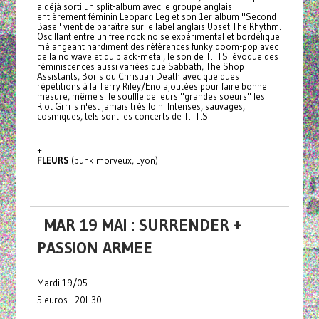
a déjà sorti un split-album avec le groupe anglais
entièrement féminin Leopard Leg et son 1er album "Second
Base" vient de paraître sur le label anglais Upset The Rhythm.
Oscillant entre un free rock noise expérimental et bordélique
mélangeant hardiment des références funky doom-pop avec
de la no wave et du black-metal, le son de T.I.TS. évoque des
réminiscences aussi variées que Sabbath, The Shop
Assistants, Boris ou Christian Death avec quelques
répétitions à la Terry Riley/Eno ajoutées pour faire bonne
mesure, même si le souffle de leurs "grandes soeurs" les
Riot Grrrls n'est jamais très loin. Intenses, sauvages,
cosmiques, tels sont les concerts de T.I.T.S.
+
FLEURS
(punk morveux, Lyon)
MAR 19 MAI : SURRENDER +
PASSION ARMEE
Mardi 19/05
5 euros - 20H30