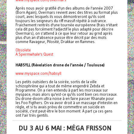
Après nous avoir gratifié d'un des albums de l'année 2007
(Born Again), Overmars revient avec des titres au format plus
court, avec lesquels ils vous démontreront qu'ils sont
toujours les seigneurs du riff massif répété à outrance.
Fraichement rentrés d'une tournée européenne (frais n'étant
cela dit pas forcément l'adjectif le plus adapté pour décrire
Overmars), on s'attend à ce que leur retour au grnd après
plus d'un an d'absence puisse être décrit par des mots
comme Ravageur, Pilosité, Drakkar en flammes.
Obsolete
A Spermwhale's Quest
HABSYLL (Révelation drone de l'année / Toulouse)
www.myspace.com/habsyll
Les petits outsiders de la soirée, sortis de la ville
schizophrène qui a tout de même engendré Zebda et
Programme. On a rien entendu à part les morceaux sur
myspace, mais alors qu'est-ce qu'ils sont bien ces morceaux.
Du drone-doom ultra noise à en faire passer Khanate pour
les Foo Figthers. On va avoir droit à un massage d'intestin en
règle, et si tu avais prévu de commettre un suicide en
société, c'est peut-être le bon moment. A part ça ces gens
ont l'air très gentils.
DU 3 AU 6 MAI : MÉGA FRISSON