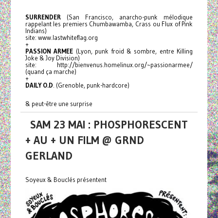
SURRENDER
(San Francisco, anarcho-punk mélodique
rappelant les premiers Chumbawamba, Crass ou Flux of Pink
Indians)
site: www.lastwhiteflag.org
+
PASSION ARMEE
(Lyon, punk froid & sombre, entre Killing
Joke & Joy Division)
site: http://bienvenus.homelinux.org/~passionarmee/
(quand ça marche)
+
DAILY O.D
. (Grenoble, punk-hardcore)
& peut-être une surprise
SAM 23 MAI : PHOSPHORESCENT
+ AU + UN FILM @ GRND
GERLAND
Soyeux & Bouclés présentent