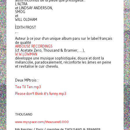
aussi inconnus de la plèbe que prestigieux :
L'ALTRA
et LINDSAY ANDERSON,
SMOG
et
WILL OLDHAM
,
EDITH FROST
,...
Auteur à ce jour d'un unique album paru sur le label français
de qualité
ARBOUSE RECORDINGS
(cf. Acetate Zero, Thousand & Bramier, ... ),
W.W.LOWMAN
développe une musique sophistiquée, douce et dont la
mélancolie, paradoxalement, réconforte les âmes en peine
et revitalise le cuir chevelu.
Deux MPtrois :
Tea Til Ten.mp3
Please don't think it's funny.mp3
THOUSAND
www.myspace.com/thousand1000
folk forestier / Paris / membre de THOUSAND & BRAMIER