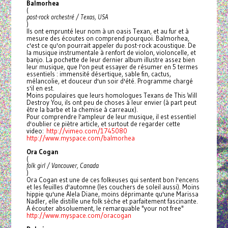
Balmorhea
(
post-rock orchestré / Texas, USA
)
Ils ont emprunté leur nom à un oasis Texan, et au fur et à
mesure des écoutes on comprend pourquoi. Balmorhea,
c'est ce qu'on pourrait appeler du post-rock acoustique. De
la musique instrumentale à renfort de violon, violoncelle, et
banjo. La pochette de leur dernier album illustre assez bien
leur musique, que l'on peut essayer de résumer en 5 termes
essentiels : immensité désertique, sable fin, cactus,
mélancolie, et douceur d'un soir d'été. Programme chargé
s'il en est.
Moins populaires que leurs homologues Texans de This Will
Destroy You, ils ont peu de choses à leur envier (à part peut
être la barbe et la chemise à carreaux).
Pour comprendre l'ampleur de leur musique, il est essentiel
d'oublier ce piètre article, et surtout de regarder cette
video:
http://vimeo.com/1745080
http://www.myspace.com/
balmorhea
Ora Cogan
(
folk girl / Vancouver, Canada
)
Ora Cogan est une de ces folkeuses qui sentent bon l'encens
et les feuilles d'automne (les couchers de soleil aussi). Moins
hippie qu'une Alela Diane, moins déprimante qu'une Marissa
Nadler, elle distille une folk sèche et parfaitement fascinante.
A écouter absoluement, le remarquable "your not free"
http://www.myspace.com/
oracogan