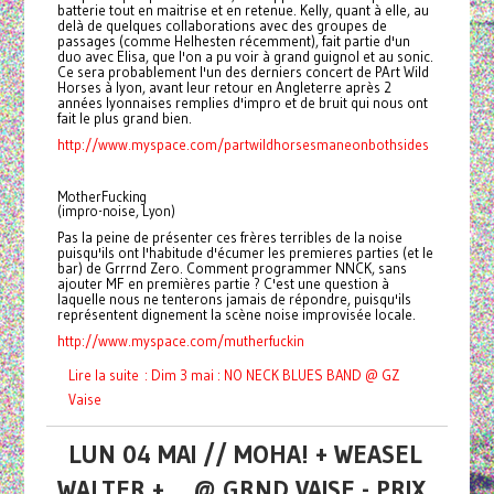
batterie tout en maitrise et en retenue. Kelly, quant à elle, au
delà de quelques collaborations avec des groupes de
passages (comme Helhesten récemment), fait partie d'un
duo avec Elisa, que l'on a pu voir à grand guignol et au sonic.
Ce sera probablement l'un des derniers concert de PArt Wild
Horses à lyon, avant leur retour en Angleterre après 2
années lyonnaises remplies d'impro et de bruit qui nous ont
fait le plus grand bien.
http://www.myspace.com/partwildhorsesmaneonbothsides
MotherFucking
(impro-noise, Lyon)
Pas la peine de présenter ces frères terribles de la noise
puisqu'ils ont l'habitude d'écumer les premieres parties (et le
bar) de Grrrnd Zero. Comment programmer NNCK, sans
ajouter MF en premières partie ? C'est une question à
laquelle nous ne tenterons jamais de répondre, puisqu'ils
représentent dignement la scène noise improvisée locale.
http://www.myspace.com/mutherfuckin
Lire la suite : Dim 3 mai : NO NECK BLUES BAND @ GZ
Vaise
LUN 04 MAI // MOHA! + WEASEL
WALTER + ... @ GRND VAISE - PRIX