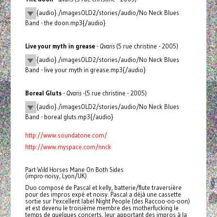
{audio}./imagesOLD2/stories/audio/No Neck Blues
Band - the doon.mp3{/audio}
Live your myth in grease
-
Qvaris
(5 rue christine - 2005)
{audio}./imagesOLD2/stories/audio/No Neck Blues
Band - live your myth in grease.mp3{/audio}
Boreal Gluts
-
Qvaris
-(5 rue christine - 2005)
{audio}./imagesOLD2/stories/audio/No Neck Blues
Band - boreal gluts.mp3{/audio}
http://www.soundatone.com/
http://www.myspace.com/nnck
Part Wild Horses Mane On Both Sides
(impro-noisy, Lyon/UK)
Duo composé de Pascal et kelly, batterie/flute traversière
pour des impros expé et noisy. Pascal a déjà une cassette
sortie sur l'excellent label Night People (des Raccoo-oo-oon)
et est devenu le troisième membre des motherfucking le
temps de quelques concerts, leur apportant des impros à la