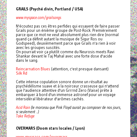
GRAILS (Psyché divin, Portland / USA)
www.myspace.com/grailsongs
N'écoutez pas ces êtres perfides qui essayent de faire passer
Grails pour un énième groupe de Post-Rock. Premièrement
parce que ce mot ne veut absolument plus rien dire (normal
quand ça définit autant la musique de Sigur Ros ou
Godspeed), deuxièmement parce que Grails n'a rien à voir
avec les groupes suscités.
On pourrait voir ça plutôt comme du Neurosis meets Ravi
Shankar devant le Taj Mahal avec une forte dose d'acide
dans le sang.
Reincarnation Blues
(attention, c'est presque dansant)
Silk Rd
Cette intense copulation sonore donne un résultat au
psychédélisme suave et à la noirceur crasseuse qui n'attend
que l'audience attentive d'un Grrrnd Zero (Vaise) prête à
embarquer à bord d'un immense astronef pour un voyage
intersidéral libérateur d'arômes cachés.
Acid Rain
(le morceau que Pink Floyd aurait pu composer de nos jours,
si seulement ...)
Take Refuge
OVERMARS (Doom stars locales / Lyon)
www.myspace.com/overmars