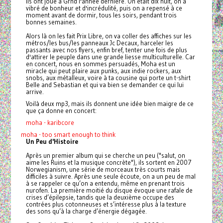
Ils ont joué à Grnd l'année dernière. On était dix huit, on a
vibré de bonheur et d'incrédulité, puis on a repensé à ce
moment avant de dormir, tous les soirs, pendant trois
bonnes semaines.
Alors là on les fait Prix Libre, on va coller des affiches sur les
métros/les bus/les panneaux Jc Decaux, harceler les
passants avec nos flyers, enfin bref, tenter une fois de plus
d'attirer le peuple dans une grande liesse multiculturelle. Car
en concert, nous en sommes persuadés, Moha est un
miracle qui peut plaire aux punks, aux indie rockers, aux
snobs, aux métalleux, voire à ta cousine qui porte un t-shirt
Belle and Sebastian et qui va bien se demander ce qui lui
arrive.
Voilà deux mp3, mais ils donnent une idée bien maigre de ce
que ça donne en concert:
moha - karibcore
moha - too smart enough to think
Un Peu d'Histoire
Après un premier album qui se cherche un peu ("salut, on
aime les Ruins et la musique concrète"), ils sortent en 2007
Norwegianism, une série de morceaux très courts mais
difficiles à suivre. Après une seule écoute, on a un peu de mal
à se rappeler ce qu’on a entendu, même en prenant trois
nurofen. La première moitié du disque évoque une rafale de
crises d’épilepsie, tandis que la deuxième occupe des
contrées plus cotonneuses et s’intéresse plus à la texture
des sons qu’à la charge d’énergie dégagée.