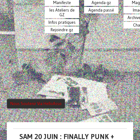
Manifeste
Agenda gz
Mag
les Ateliers de
Agenda passé
Ima
GZ
Archiv
Infos pratiques
Cha
Rejoindre gz
Nous Soutenir Via HelloAsso
SAM 20 JUIN : FINALLY PUNK +