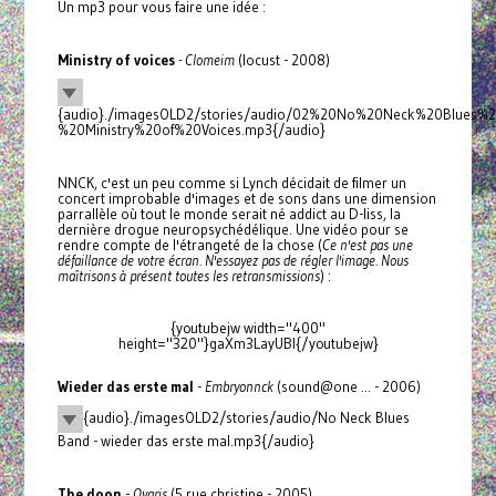
Un mp3 pour vous faire une idée :
Ministry of voices
- Clomeim
(locust - 2008)
{audio}./imagesOLD2/stories/audio/02%20No%20Neck%20Blues%
%20Ministry%20of%20Voices.mp3{/audio}
NNCK, c'est un peu comme si Lynch décidait de filmer un
concert improbable d'images et de sons dans une dimension
parrallèle où tout le monde serait né addict au D-liss, la
dernière drogue neuropsychédélique. Une vidéo pour se
rendre compte de l'étrangeté de la chose (
Ce n'est pas une
défaillance de votre écran. N'essayez pas de régler l'image. Nous
maîtrisons à présent toutes les retransmissions
) :
{youtubejw width="400"
height="320"}gaXm3LayUBI{/youtubejw}
Wieder das erste mal
-
Embryonnck
(sound@one ... - 2006)
{audio}./imagesOLD2/stories/audio/No Neck Blues
Band - wieder das erste mal.mp3{/audio}
The doon
-
Qvaris
(5 rue christine - 2005)