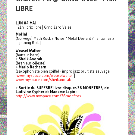
LIBRE
LUN 04 MAI
| 21h | prix libre | Grnd Zero Vaise
MoHa!
(Norvège) Math Rock ? Noise ? Métal Déviant ? Fantomas x
Lightning Bolt |
Weasel Walter
(batteur hero)
+ Sheik Anorak
(branleur céleste)
+ Mario Rechtern
(saxophoniste bien coiffé) - impro jazz bruitiste sauvage !!
|
www.myspace.com/weaselwalter
|
www.myspace.com/sheikanorak
+ Sortie du SUPERBE livre-disques 36 MONFTRES, de
Ludivine Cypher et Madame Lapin :
http://www.myspace.com/36monftres