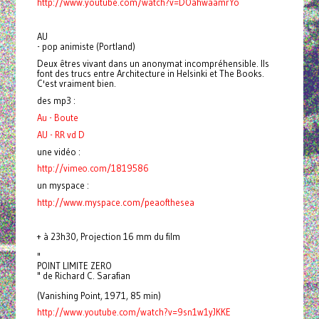
http://www.youtube.com/watch?v=DOahwaamrYo
AU
- pop animiste (Portland)
Deux êtres vivant dans un anonymat incompréhensible. Ils
font des trucs entre Architecture in Helsinki et The Books.
C'est vraiment bien.
des mp3 :
Au - Boute
AU - RR vd D
une vidéo :
http://vimeo.com/1819586
un myspace :
http://www.myspace.com/peaofthesea
+ à 23h30, Projection 16 mm du film
"
POINT LIMITE ZERO
" de Richard C. Sarafian
(Vanishing Point, 1971, 85 min)
http://www.youtube.com/watch?v=9sn1w1yJKKE