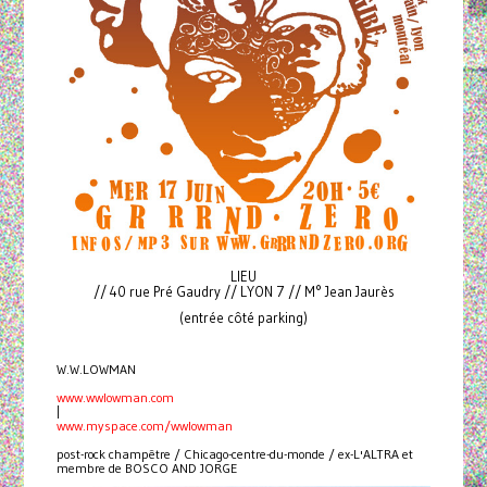
LIEU
// 40 rue Pré Gaudry // LYON 7 // M° Jean Jaurès
(entrée côté parking)
W.W.LOWMAN
www.wwlowman.com
|
www.myspace.com/wwlowman
post-rock champêtre / Chicago-centre-du-monde / ex-L'ALTRA et
membre de BOSCO AND JORGE