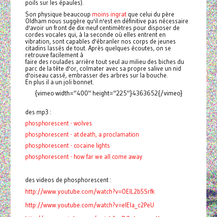
poils sur les épaules).
Son physique beaucoup
moins ingrat
que celui du père
Oldham nous suggère qu'il n'est en définitive pas nécessaire
d'avoir un front de dix-neuf centimètres pour disposer de
cordes vocales qui, à la seconde où elles entrent en
vibration, sont capables d'ébranler nos corps de jeunes
citadins lassés de tout. Après quelques écoutes, on se
retrouve facilement à
faire des roulades arrière tout seul au milieu des biches du
parc de la tête d'or, colmater avec sa propre salive un nid
d'oiseau cassé, embrasser des arbres sur la bouche.
En plus il a un joli bonnet.
{vimeo width="400" height="225"}4363652{/vimeo}
des mp3 :
phosphorescent - wolves
phosphorescent - at death, a proclamation
phosphorescent - cocaine lights
phosphorescent - how far we all come away
des videos de phosphorescent :
http://www.youtube.com/watch?v=OElL2b5Srfk
http://www.youtube.com/watch?v=eIEIa_c2PeU