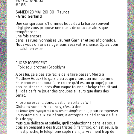
#4 - GOUGNOUX
# 186
SAMEDI 23 MAI -20H30 - 7euros
- Grnd Gerland
Une conspiration d'hommes bouclés à la barbe souvent
négligée vous propose une oasis de douceur alors que
tempêteront
une fois encore
dans les rues lyonnaises Laurent Garnier et ses aficionados.
Nous vous offrons refuge. Saisissez votre chance. Optez pour
le salut terrestre.
PHOSPHORESCENT
- Folk soul brother (Brooklyn)
Alors lui, ça a pas été facile de le faire passer. Merci à
Matthew Houck ( le gars discret qui choisit un nom comme
Phosphorescent pour faire croire qu'il est un groupe) pour
son insistance auprès d'un vague tourneur belge récalcitrant
à l'idée de faire jouer des groupes ailleurs que dans des
Smac.
Phosphorescent, donc, c'est une sorte de Will
Oldham/Bonnie Prince Billy, c'est à dire
un brave type sympa qui a su rester simple
et qui, pour compenser
un système pileux exubérant, a entrepris de dédier sa vie à la
folk de gay
musique délicate et subtile, qu'il confectionne dans les sous-
bois en pensant à des trucs tristes (il fait froid, on est seuls, la
fin est proche, le téléphone capte rien, j'ai vraiment trop de