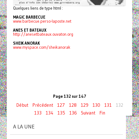
Quelques liens de type html :
MAGIC BARBECUE
www.barbecue.perso-laposte.net
ANES ET BATEAUX
http://anesetbateaux.ouvaton.org
SHEIK ANORAK
www.myspace.com/sheikanorak
Page 132 sur 147
Début
Précédent
127
128
129
130
131
132
133
134
135
136
Suivant
Fin
A LA UNE