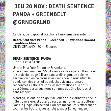
JEU 20 NOV : DEATH SENTENCE
PANDA + GREENBELT
@GRNDGRLND
Cajoline, Barbapop et Stéphane l'anonyme présentent :
Death Sentence Panda + Greenbelt + Raymonde Howard +
Trouble vs Glue
-
GRND GERLAND - 20 h - 5 euros
DEATH SENTENCE : PANDA !
- le bruit et la fureur -
Un trio Post Punk foufou de Friscoland,
au nom énigmatique. S'agit-il encore de vegans luttant pour
la survie du rouge à lèvre sans arrière goût de baleine
séchée, ou bien de carnassiers sans coeur souhaitant la
pendaison des plus jolies peluches vivantes jamais
rencontrées ? Nous tairons les informations que nous
possédons, parce que nous sommes des être fourbes et
sans respect.
A part ça, ils ont le bon goût de jouer de la clarinette et de la
flûte traversière, et aussi du roi des instruments, la batterie.
Dans la jungle «Noiseland » où des macaques s'efforçant de
tourner les boutons des amplis jusqu'à 11 règnent en