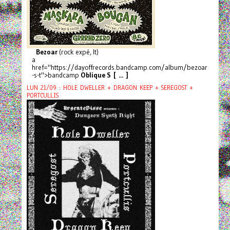
Bezoar
(rock expé, It)
a
href="https://dayoffrecords.bandcamp.com/album/bezoar
-s-t">bandcamp
Oblique S [ ... ]
LUN 21/09 : HOLE DWELLER + DRAGON KEEP + SEREGOST +
PORTCULLIS