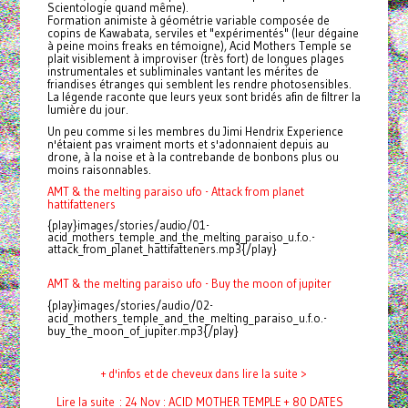
Scientologie quand même).
Formation animiste à géométrie variable composée de
copins de Kawabata, serviles et "expérimentés" (leur dégaine
à peine moins freaks en témoigne), Acid Mothers Temple se
plait visiblement à improviser (très fort) de longues plages
instrumentales et subliminales vantant les mérites de
friandises étranges qui semblent les rendre photosensibles.
La légende raconte que leurs yeux sont bridés afin de filtrer la
lumière du jour.
Un peu comme si les membres du Jimi Hendrix Experience
n'étaient pas vraiment morts et s'adonnaient depuis au
drone, à la noise et à la contrebande de
bonbons
plus ou
moins raisonnables.
AMT & the melting paraiso ufo - Attack from planet
hattifatteners
{play}images/stories/audio/01-
acid_mothers_temple_and_the_melting_paraiso_u.f.o.-
attack_from_planet_hattifatteners.mp3{/play}
AMT & the melting paraiso ufo - Buy the moon of jupiter
{play}images/stories/audio/02-
acid_mothers_temple_and_the_melting_paraiso_u.f.o.-
buy_the_moon_of_jupiter.mp3{/play}
+ d'infos et de cheveux dans lire la suite >
Lire la suite : 24 Nov : ACID MOTHER TEMPLE + 80 DATES