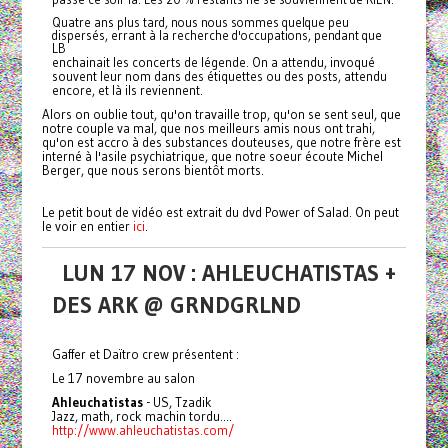
Quatre ans plus tard, nous nous sommes quelque peu
dispersés, errant à la recherche d'occupations, pendant que
LB
enchainait les concerts de légende. On a attendu, invoqué
souvent leur nom dans des étiquettes ou des posts, attendu
encore, et là ils reviennent.
Alors on oublie tout, qu'on travaille trop, qu'on se sent seul, que
notre couple va mal, que nos meilleurs amis nous ont trahi,
qu'on est accro à des substances douteuses, que notre frère est
interné à l'asile psychiatrique, que notre soeur écoute Michel
Berger, que nous serons bientôt morts.
Le petit bout de vidéo est extrait du dvd Power of Salad. On peut
le voir en entier
ici
.
LUN 17 NOV : AHLEUCHATISTAS +
DES ARK @ GRNDGRLND
Gaffer et Daïtro crew présentent :
Le 17 novembre au salon
Ahleuchatistas
- US, Tzadik
Jazz, math, rock machin tordu....
http://www.ahleuchatistas.com/