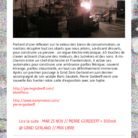
Partant d'une réflexion sur la valeur des biens de consommation, ce
nantais récupère tout ces objets que nous jetons, soi-disant désuets,
pour construire sa pieuvre : un orgue électro-mécanique, 45 touches de
clavier activant chacune des moteurs, des lumières et des sons. A mi-
chemin entre un chef d'orchestre et Frankenstein, il active ses
automates pour construire une ambiance parfois féérique, souvent
étrange, parfois industrielle, en tout cas définitivement immersive.
Après un premier passage à Grnd Zero Gerland en juin dernier
accompagné de son acolyte Boris Jacobek, Pierre Gordeeff vient une
nouvelle fois hanter notre salle d'exposition avec son hydre.
http://pierregordeeff.com/
WordPress
http://www.dailymotion.com/
pierre-gordeeff
Lire la suite : MAR 25 NOV // PIERRE GORDEEFF + 300mA
@ GRND GERLAND // PRIX LIBRE