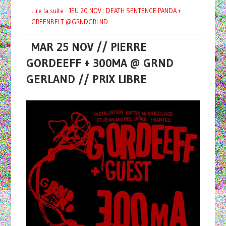
Lire la suite : JEU 20 NOV : DEATH SENTENCE PANDA +
GREENBELT @GRNDGRLND
MAR 25 NOV // PIERRE
GORDEEFF + 300MA @ GRND
GERLAND // PRIX LIBRE