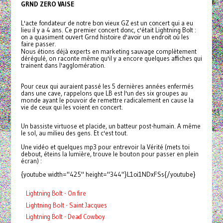
GRND ZERO VAISE
L'acte fondateur de notre bon vieux GZ est un concert qui a eu
lieu il y a 4 ans. Ce premier concert donc, c'était Lightning Bolt :
on a quasiment ouvert Grnd histoire d'avoir un endroit où les
faire passer.
Nous étions déjà experts en marketing sauvage complètement
dérégulé, on raconte même qu'il y a encore quelques affiches qui
trainent dans l'agglomération.
Pour ceux qui auraient passé les 5 dernières années enfermés
dans une cave, rappelons que
LB
est l'un des six groupes au
monde ayant le pouvoir de remettre radicalement en cause la
vie de ceux qui les voient en concert.
Un bassiste virtuose et placide, un batteur post-humain. A même
le sol, au milieu des gens. Et c'est tout.
Une vidéo et quelques mp3 pour entrevoir la Vérité (mets toi
debout, éteins la lumière, trouve le bouton pour passer en plein
écran) :
{youtube width="425" height="344"}L1oi1NDxFSs{/youtube}
Lightning Bolt - On fire
Lightning Bolt - Saint Jacques
Lightning Bolt - Dead Cowboy