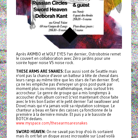
Après AKIMBO et WOLF EYES l'an dernier, Ostrobotnie remet
le couvert en collaboration avec Zéro jardins pour une
soirée hyper noise VS noise rock.
THESE ARMS ARE SNAKES:
Eux aussi sont de Seattle mais
n'ont pas la chance d'avoir un batteur à tête de cheval dans
leurs rangs au même titre que les stars de l'an dernier. Bref,
ça ne les empêche pas d'envoyer un gros post-punk par
moment plus ou moins mathématique, mais surtout très
accrocheur. Le genre de groupe qui a mis longtemps à
accoucher d'un album correct (c'est maintenant chose faite
avec le très bon Easter et le petit dernier Tail swallower and
Dove) mais qui n'a jamais volé sa réputation scénique. Le
chanteur a beau en faire des caisses ça fonctionne de la
première à la dernière minute. Et puis y a le bassiste de
BOTCH dedans.
www.myspace.com/thesearmsaresnakes
SWORD HEAVEN:
On ne savait pas trop d'où ils sortaient
mais ils ont fait un disque assez incroyable sur Load voilà