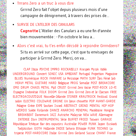
Trrrans Zero a un truc à vous dire
Grrrnd Zero fait l’objet depuis plusieurs mois d’une
campagne de dénigrement, à travers des prises de...
SURVIE DE L'ATELIER DES CANULARS
Cagnotte
L’Atelier des Canulars a eu une fin d'année
bien mouvementée : - Fin octobre le lieu a...
Alors c'est vrai, tu t'es enfin décidé à rejoindre Grrrndzero?
Si tu es arrivé sur cette page, c'est que tu envisages de
participer à Grrrnd Zero. Merci, on va...
CLAP
Ibiza
PSYCHE
IMPRO
ROCKABILLY
Kraspek Mysik
Vidéo
Concert
UNDERGROUND
SONIC
USA
AMBIANT
Portugal
Projection
Magazine
BLUES
Numérique
ROCK
FANFARE
Le Periscope
MATH
SURF
Îles Féroé
lab
HEAVY METAL
GUITARE
HARD
Belgique
PROG
Somalie
POST
BREAKCORE
EMO
DRUM
CHAOS
METAL
Mp3
CRUST
Grrrnd Zero Vaise
POST-ROCK
LO-FI
Espagne
Indonésie
FOLK
DOOM
Grrrnd Zero
Grrrnd Zero et le Clacson
FREE
ELECTROACOUSTIQUE
Nouvelle-Zélande
STONER
KRAUTROCK
Festival
Grand
salon
ELECTRO
COLDWAVE
DRONE
Un lieux chouette
POP
AVANT-GARDE
Pologne
Grèce
EXPE
Soutien
Israel
ABSTRACT
GRIND
MENTAL
HIP HOP
WEIRDO
Suède
Finlande
DANCE
ANARCHO
MINIMAL
Macédoine
Hongrie
BREAKBEAT
Danemark
JAZZ
Autriche
Malaysie
NEW WAVE
Allemagne
INTENSE
Divx
INSTRUMENTAL
Série
BUFFET FROID
Taiwan
GARAGE
République Tchèque
Bar des capucins
Australie
POWER
PUNK
Japon
Euskadi
Tadjikistan
GOTH
Hollande
INDIE
Sahara
Ethiopie
FUNK
TECHNO
La
triperie
POST-HARDCORE
Italie
Grrrnd Zero Gerland
Suisse
CHANT
France