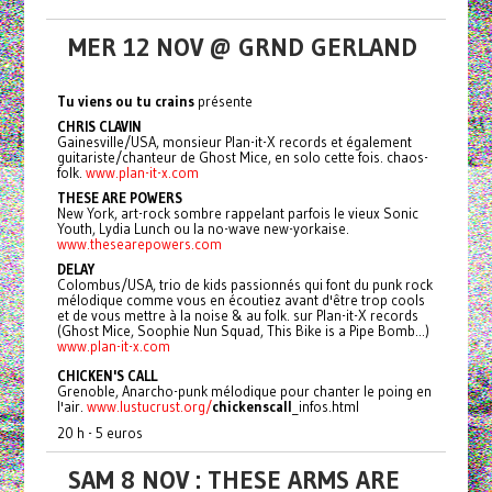
MER 12 NOV @ GRND GERLAND
Tu viens ou tu crains
présente
CHRIS CLAVIN
Gainesville/USA, monsieur Plan-it-X records et également
guitariste/chanteur de Ghost Mice, en solo cette fois. chaos-
folk.
www.plan-it-x.com
THESE
ARE
POWERS
New York, art-rock sombre rappelant parfois le vieux Sonic
Youth, Lydia Lunch ou la no-wave new-yorkaise.
www.thesearepowers.com
DELAY
Colombus/USA, trio de kids passionnés qui font du punk rock
mélodique comme vous en écoutiez avant d'être trop cools
et de vous mettre à la noise & au folk. sur Plan-it-X records
(Ghost Mice, Soophie Nun Squad, This Bike is a Pipe Bomb...)
www.plan-it-x.com
CHICKEN'S CALL
Grenoble, Anarcho-punk mélodique pour chanter le poing en
l'air.
www.lustucrust.org/
chickenscal
l
_infos.html
20 h - 5 euros
SAM 8 NOV : THESE ARMS ARE