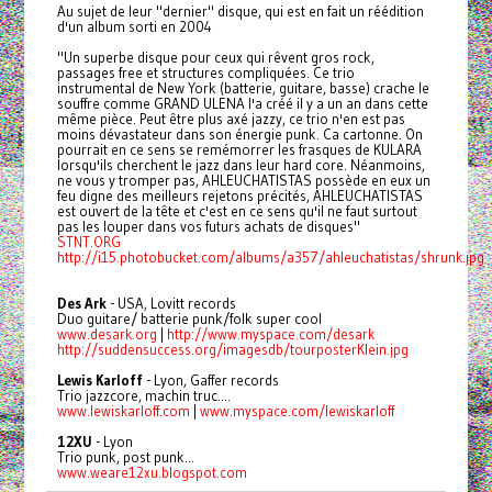
Au sujet de leur "dernier" disque, qui est en fait un réédition
d'un album sorti en 2004
"Un superbe disque pour ceux qui rêvent gros rock,
passages free et structures compliquées. Ce trio
instrumental de New York (batterie, guitare, basse) crache le
souffre comme GRAND ULENA l'a créé il y a un an dans cette
même pièce. Peut être plus axé jazzy, ce trio n'en est pas
moins dévastateur dans son énergie punk. Ca cartonne. On
pourrait en ce sens se remémorrer les frasques de KULARA
lorsqu'ils cherchent le jazz dans leur hard core. Néanmoins,
ne vous y tromper pas, AHLEUCHATISTAS possède en eux un
feu digne des meilleurs rejetons précités, AHLEUCHATISTAS
est ouvert de la tête et c'est en ce sens qu'il ne faut surtout
pas les louper dans vos futurs achats de disques"
STNT.ORG
http://i15.photobucket.com/albums/a357/ahleuchatistas/shrunk.jpg
Des Ark
- USA, Lovitt records
Duo guitare/ batterie punk/folk super cool
www.desark.org
|
http://www.myspace.com/desark
http://suddensuccess.org/imagesdb/tourposterKlein.jpg
Lewis Karloff
- Lyon, Gaffer records
Trio jazzcore, machin truc....
www.lewiskarloff.com
|
www.myspace.com/lewiskarloff
12XU
- Lyon
Trio punk, post punk...
www.weare12xu.blogspot.com