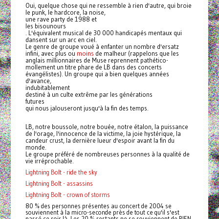
Oui, quelque chose qui ne ressemble à rien d'autre, qui broie
le punk, le hardcore, la noise,
une rave party de 1988 et
les bisounours
. L'équivalent musical de 30 000 handicapés mentaux qui
dansent sur un arc en ciel.
Le genre de groupe voué à enfanter un nombre d'ersatz
infini, avec plus ou
moins
de malheur (rappelons que les
anglais millionnaires de Muse reprennent pathético-
mollement un titre phare de LB dans des concerts
évangélistes). Un groupe qui a bien quelques années
d'avance,
indubitablement
destiné à un culte extrême par les générations
futures
qui nous jalouseront jusqu'à la fin des temps.
LB
, notre boussole, notre bouée, notre étalon, la puissance
de l'orage, l'innocence de la victime, la joie hystérique, la
candeur crust, la dernière lueur d'espoir avant la fin du
monde.
Le groupe préféré de nombreuses personnes à la qualité de
vie irréprochable.
Lightning Bolt - ride the sky
Lightning Bolt - assassins
Lightning Bolt - crown of storms
80 % des personnes présentes au concert de 2004 se
souviennent à la micro-seconde près de tout ce qu'il s'est
passé ce soir là. Les 20 % restants ne se souviennent de RIEN.