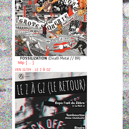
FOSSILIZATION
(Death Metal // BR)
http [ ... ]
VEN 11/09 : LE Z À GZ