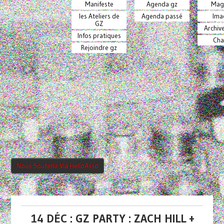
Manifeste
Agenda gz
Mag
les Ateliers de
Agenda passé
Ima
GZ
Archiv
Infos pratiques
Cha
Rejoindre gz
Nous Soutenir Via HelloAsso
14 DÉC : GZ PARTY : ZACH HILL +