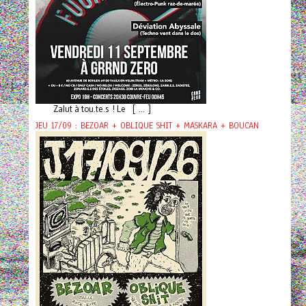
Zalut à tou.te.s ! Le [ ... ]
JEU 17/09 : BEZOAR + OBLIQUE SHIT + MASKARA + BOUCAN