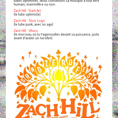
tubes optimistes.
Nous conseillons sa musique à tout être
humain, mammifère ou non.
Zach Hill - Dark Art
(le tube optimiste)
Zach Hill - Stoic Logic
(le tube punk, avec no age)
Zach Hill - Uhuru
(le morceau où tu t'agenouilles devant sa puissance, juste
avant d'avaler un nurofen)