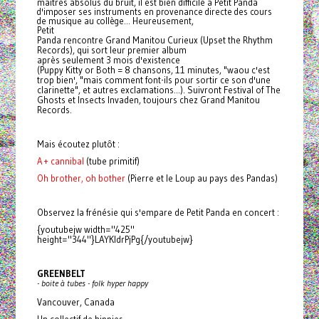
maîtres absolus du bruit, il est bien difficile à Petit
Panda
d'imposer ses instruments en provenance directe des cours
de musique au collège... Heureusement,
Petit
Panda
rencontre Grand Manitou Curieux (Upset the Rhythm
Records), qui sort leur premier album
après seulement 3 mois d'existence
(Puppy Kitty or Both = 8 chansons, 11 minutes, "waou c'est
trop bien', "mais comment font-ils pour sortir ce son d'une
clarinette", et autres exclamations...). Suivront Festival of The
Ghosts et Insects Invaden, toujours chez Grand Manitou
Records.
Mais écoutez plutôt :
A + cannibal
(tube primitif)
Oh brother, oh bother
(Pierre et le Loup au pays des Pandas)
Observez la frénésie qui s'empare de Petit
Panda
en concert :
{youtubejw width="425"
height="344"}LAYKldrPjPg{/youtubejw}
GREENBELT
- boite à tubes - folk hyper happy
Vancouver, Canada
Un collectif de hippies