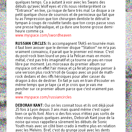
quelques temps. Ca a autant à voir avec les Swans des
débuts qu'avec Wolf eyes et s'ils nous réinterprètent ce
"Entrance" en live, ça risque de faire très mal. Le disque a ce
petit quelque chose de sournois et de pernicieux qui fait que
tu as l'impression que ton chirurgien dentiste te détruit le
tympan à coups de roulette tandis que ton corps passe sous
une presse hydraulique, et ça dure une bonne grosse demi-
heure comme ça.
www.myspace.com/swordheaven
RUSSIAN CIRCLES:
Ils accompagnent TAAS en tournée mais
il faut bien avouer que le dernier disque "Station" ne m'a pas
vraiment convaincu, il parait que le premier est mieux. C'est
du post-rock bien lourd un peu à la Pelican mais en moins
métal, c'est pas très imaginatif et ça tourne un peu en roue
libre par moment. Les morceaux du premier album sur
myspace ont en effet l'air mieux et ça ferait presque penser à
une version plus rock'n'roll de Guapo avec un poil de math-
rock dedans et des riffs héroïques pour aller casser du
dragon à dos de destrier. En fait je suis en train d'écouter en
même temps que je tape ça et je crois que je vais me
pencher sur ce premier album parce que c'est vraiment pas
mal.
www.myspace.com/russiancircles
DEBORAH KANT:
Oui on les connait tous et ils ont déjà joué
25 fois à Lyon depuis 3 ans mais quand même c'est super
bien ce qu'ils font. Alors si des fois vous n'étiez pas sortis de
chez vous depuis quelques années, Deborah Kant joue de la
noise qui vous rappellera sûrement les débuts de Sonic
Youth mais avec un côté bien crado à mettre plus en relation
avec les Melvins. Bref, c'est du grunge joué avec les dents