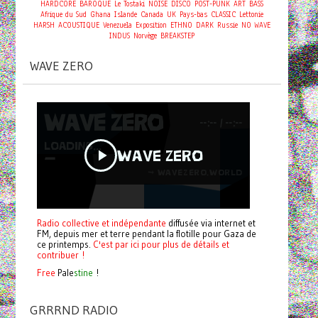
HARDCORE
BAROQUE
Le Tostaki
NOISE
DISCO
POST-PUNK
ART
BASS
Afrique du Sud
Ghana
Islande
Canada
UK
Pays-bas
CLASSIC
Lettonie
HARSH
ACOUSTIQUE
Venezuela
Exposition
ETHNO
DARK
Russie
NO WAVE
INDUS
Norvège
BREAKSTEP
WAVE ZERO
Radio collective et indépendante
diffusée via internet et
FM, depuis mer et terre pendant la flotille pour Gaza de
ce printemps.
C'est par ici pour plus de détails et
contribuer !
Free
Pale
stine
!
GRRRND RADIO