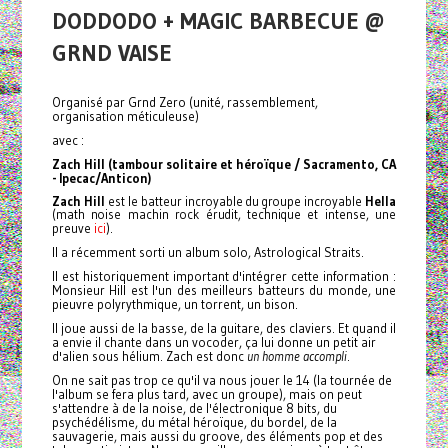
DODDODO + MAGIC BARBECUE @
GRND VAISE
Organisé par Grnd Zero (unité, rassemblement,
organisation méticuleuse)
avec :
Zach Hill
(tambour solitaire et héroïque / Sacramento, CA
- Ipecac/Anticon)
Zach Hill
est le batteur incroyable du groupe incroyable
Hella
(math noise machin rock érudit, technique et intense, une
ici
preuve
).
Il a récemment sorti un album solo, Astrological Straits.
Il est historiquement important d'intégrer cette information :
Monsieur Hill est l'un des meilleurs batteurs du monde, une
pieuvre polyrythmique, un torrent, un bison.
Il joue aussi de la basse, de la guitare, des claviers. Et quand il
a envie il chante dans un vocoder, ça lui donne un petit air
d'alien sous hélium. Zach est donc
un
homme accompli
.
On ne sait pas trop ce qu'il va nous jouer le 14 (la tournée de
l'album se fera plus tard, avec un groupe), mais on peut
s'attendre à de la noise, de l'électronique 8 bits, du
psychédélisme, du métal héroïque, du bordel, de la
sauvagerie, mais aussi du groove, des éléments pop et des