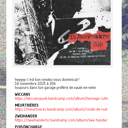
heyyyy c’est ton rendez vous dominical !
16 novembre 2025 à 20h
toujours dans ton garage préféré de vaulx-en-velin
WICCANS
https://wiccanspunk.bandcamp.com/album/teenage-cults
MEURTRIÈRES
https://meurtrieres.bandcamp.com/album/ronde-de-nuit
ZWEIHANDER
https://zweihanderhc.bandcamp.com/album/zwe-hander
POISÖNCHARGE