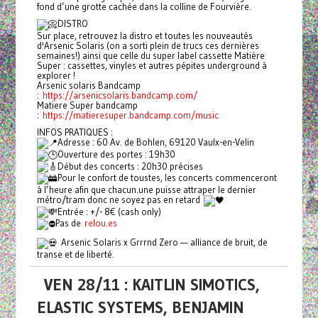
fond d’une grotte cachée dans la colline de Fourvière.
DISTRO
Sur place, retrouvez la distro et toutes les nouveautés
d'Arsenic Solaris (on a sorti plein de trucs ces dernières
semaines!) ainsi que celle du super label cassette Matière
Super : cassettes, vinyles et autres pépites underground à
explorer !
Arsenic solaris Bandcamp
:
https://arsenicsolaris.bandcamp.com/
Matiere Super bandcamp
:
https://matieresuper.bandcamp.com/music
INFOS PRATIQUES :
Adresse : 60 Av. de Bohlen, 69120 Vaulx-en-Velin
Ouverture des portes : 19h30
Début des concerts : 20h30 précises
Pour le confort de toustes, les concerts commenceront
à l’heure afin que chacun.une puisse attraper le dernier
métro/tram donc ne soyez pas en retard
Entrée : +/- 8€ (cash only)
Pas de
relou.es
Arsenic Solaris x Grrrnd Zero — alliance de bruit, de
transe et de liberté.
VEN 28/11 : KAITLIN SIMOTICS,
ELASTIC SYSTEMS, BENJAMIN