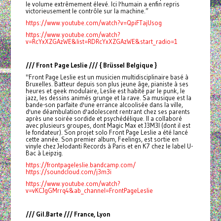
le volume extrêmement élevé. Ici l'humain a enfin repris
victorieusement le contrôle sur la machine.”
https://www.youtube.com/watch?v=QpiFTajUsog
https://www.youtube.com/watch?
v=RcYxXZGAzWE&list=RDRcYxXZGAzWE&start_radio=1
/// Front Page Leslie /// { Brüssel Belgique }
"Front Page Leslie est un musicien multidisciplinaire basé à
Bruxelles. Batteur depuis son plus jeune âge, pianiste à ses
heures et geek modulaire, Leslie est habité par le punk, le
jazz, les dessins animés grunge et la rave. Sa musique est la
bande-son parfaite d'une errance alcoolisée dans la ville,
d'une déambulation d'adolescent rentrant chez ses parents
après une soirée sordide et psychédélique. Il a collaboré
avec plusieurs groupes, dont Magic Max et J3M3I (dont il est
le fondateur). Son projet solo Front Page Leslie a été lancé
cette année. Son premier album, Feelings, est sortie en
vinyle chez Jelodanti Records à Paris et en K7 chez le label U-
Bac à Leipzig.
https://frontpageleslie.bandcamp.com/
https://soundcloud.com/j3m3i
https://www.youtube.com/watch?
v=vKCJgGMrrq4&ab_channel=FrontPageLeslie
/// Gil.Barte /// France, Lyon