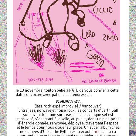
le 13 novembre, tonton bébé a HÂTE de vous convier à cette
date concoctée avec patience et tendresse :
𝐸𝒜𝑅𝒯𝐻
𝐵𝒜𝐿𝐿
(jazz rock expé improvisé / Vancouver)
Entre jazz, no wave et noise rock, les concerts d’Earth Ball
sont avant tout une surprise : en effet, chaque set est
improvisé, s’adaptant à la salle, au public, dans un ping-pong
d’énergie donnée, renvoyée, déployée, traversant l’espace
et le temps pour nous clouer sur place. Un super album chez
nos ami-es d’Upset the Rythm est à écouter
ici
, sauf si ça
vous tente d’écouter à quoi peut ressembler deux concerts