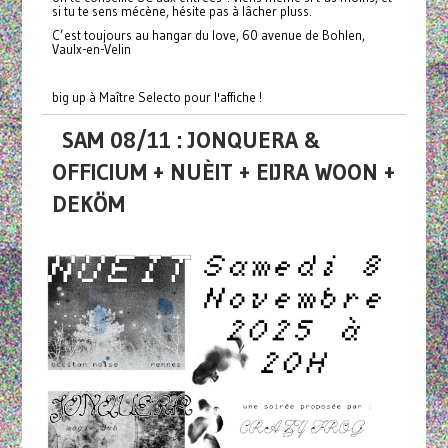
si tu te sens mécène, hésite pas à lâcher pluss.
C’est toujours au hangar du love, 60 avenue de Bohlen,
Vaulx-en-Velin
big up à Maître Selecto pour l'affiche !
SAM 08/11 : JONQUERA &
OFFICIUM + NUÈIT + EIJRA WOON +
DEKÖM