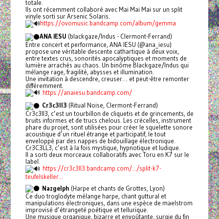
totale.
Ils ont récemment collaboré avec Mai Mai Mai sur un split
vinyle sorti sur Arsenic Solaris.
https://ovomusic.bandcamp.com/album/gemma
ANA IESU
(blackgaze/Indus - Clermont-Ferrand)
Entre concert et performance, ANA IESU (@ana_iesu)
propose une véritable descente cathartique à deux voix,
entre textes crus, sonorités apocalyptiques et moments de
lumière arrachés au chaos. Un binôme Blackgaze/Indus qui
mélange rage, fragilité, abysses et illumination.
Une invitation à descendre, creuser… et peut-être remonter
différemment.
https://anaiesu.bandcamp.com/
Cr3c3ll3
(Ritual Noise, Clermont-Ferrand)
Cr3c3ll3, c’est un tourbillon de cliquetis et de grincements, de
bruits informes et de trucs chelous. Les crécelles, instrument
phare du projet, sont utilisées pour créer le squelette sonore
acoustique d’un rituel étrange et participatif, le tout
enveloppé par des nappes de bidouillage électronique.
Cr3C3LL3, c’est à la fois mystique, hypnotique et ludique.
Il a sorti deux morceaux collaboratifs avec Toru en K7 sur le
label.
https://cr3c3ll3.bandcamp.com/.../split-k7-
teufelskeller...
Nazgelph
(Harpe et chants de Grottes, Lyon)
Ce duo troglodyte mélange harpe, chant guttural et
manipulations électroniques, dans une espèce de maelstrom
improvisé d’étrangeté poétique et tellurique.
Une musique organique, bizarre et envoûtante, surgie du fin