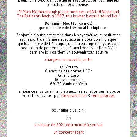
L'euphorie cyborganique qui en résulte souvent stimule les
circuits de récompense.
"If Mark Mothersbaugh joined members of Art Of Noise and
The Residents back in 1987, this is what it would sound like."
Benjamin Moutte
(Rennes)
____quelque chose de très positif - chiptune
Benjamin Moutte est tombé dans les synthétiseurs petit et en
est ressorti de manière spectaculaire pour communiquer
quelque chose de frénétique, un peu étrange et joyeux dont
beaucoup de personnes qui étaient venu voir Kate NV la
dernière fois gardent un souvenir tout sourire
charger une nouvelle partie
+/- 7euros
Ouverture des portes à 19h
Grrrnd Zero
60 av de bohlen
69120 Vaulx-en-Velin
ambiance musicale interplateaux, restauration sur le pouce
& sèche-cheveux par
l'assurance fun
&
rémi georges
°
pour aller plus loin :
KS
un album de 2021 destructuré à souhait
un concert récent