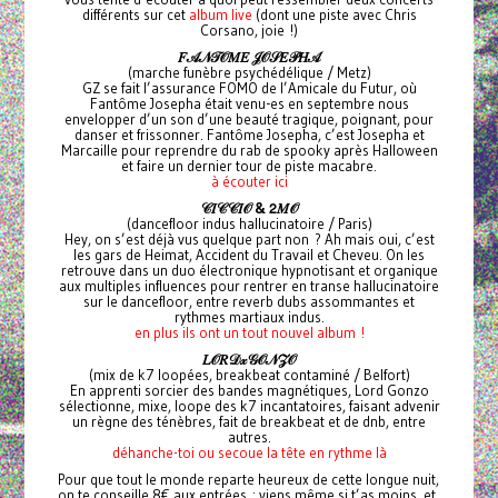
différents sur cet
album live
(dont une piste avec Chris
Corsano, joie !)
𝐹𝒜𝒩𝒯𝒪𝑀𝐸
𝒥𝒪𝒮𝐸𝒫𝐻𝒜
(marche funèbre psychédélique / Metz)
GZ se fait l’assurance FOMO de l’Amicale du Futur, où
Fantôme Josepha était venu-es en septembre nous
envelopper d’un son d’une beauté tragique, poignant, pour
danser et frissonner. Fantôme Josepha, c’est Josepha et
Marcaille pour reprendre du rab de spooky après Halloween
et faire un dernier tour de piste macabre.
à écouter ici
𝒞𝐼𝒞𝒞𝐼𝒪 &
𝟤𝑀𝒪
(dancefloor indus hallucinatoire / Paris)
Hey, on s’est déjà vus quelque part non ? Ah mais oui, c’est
les gars de Heimat, Accident du Travail et Cheveu. On les
retrouve dans un duo électronique hypnotisant et organique
aux multiples influences pour rentrer en transe hallucinatoire
sur le dancefloor, entre reverb dubs assommantes et
rythmes martiaux indus.
en plus ils ont un tout nouvel album !
𝐿𝒪𝑅𝒟𝓍𝒢𝒪𝒩𝒵𝒪
(mix de k7 loopées, breakbeat contaminé / Belfort)
En apprenti sorcier des bandes magnétiques, Lord Gonzo
sélectionne, mixe, loope des k7 incantatoires, faisant advenir
un règne des ténèbres, fait de breakbeat et de dnb, entre
autres.
déhanche-toi ou secoue la tête en rythme là
Pour que tout le monde reparte heureux de cette longue nuit,
on te conseille 8€ aux entrées : viens même si t’as moins, et