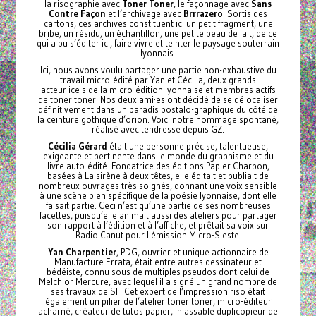
la risographie avec
Toner Toner
, le façonnage avec
Sans
Contre Façon
et l’archivage avec
Brrrazero
. Sortis des
cartons, ces archives constituent ici un petit fragment, une
bribe, un résidu, un échantillon, une petite peau de lait, de ce
qui a pu s’éditer ici, faire vivre et teinter le paysage souterrain
lyonnais.
Ici, nous avons voulu partager une partie non-exhaustive du
travail micro-édité par Yan et Cécilia, deux grands
acteur·ice·s de la micro-édition lyonnaise et membres actifs
de toner toner. Nos deux ami·es ont décidé de se délocaliser
définitivement dans un paradis postalo-graphique du côté de
la ceinture gothique d’orion. Voici notre hommage spontané,
réalisé avec tendresse depuis GZ.
Cécilia Gérard
était une personne précise, talentueuse,
exigeante et pertinente dans le monde du graphisme et du
livre auto-édité. Fondatrice des éditions Papier Charbon,
basées à La sirène à deux têtes, elle éditait et publiait de
nombreux ouvrages très soignés, donnant une voix sensible
à une scène bien spécifique de la poésie lyonnaise, dont elle
faisait partie. Ceci n’est qu’une partie de ses nombreuses
facettes, puisqu’elle animait aussi des ateliers pour partager
son rapport à l’édition et à l’affiche, et prêtait sa voix sur
Radio Canut pour l'émission Micro-Sieste.
Yan Charpentier
, PDG, ouvrier et unique actionnaire de
Manufacture Errata, était entre autres dessinateur et
bédéiste, connu sous de multiples pseudos dont celui de
Melchior Mercure, avec lequel il a signé un grand nombre de
ses travaux de SF. Cet expert de l’impression riso était
également un pilier de l’atelier toner toner, micro-éditeur
acharné, créateur de tutos papier, inlassable duplicopieur de