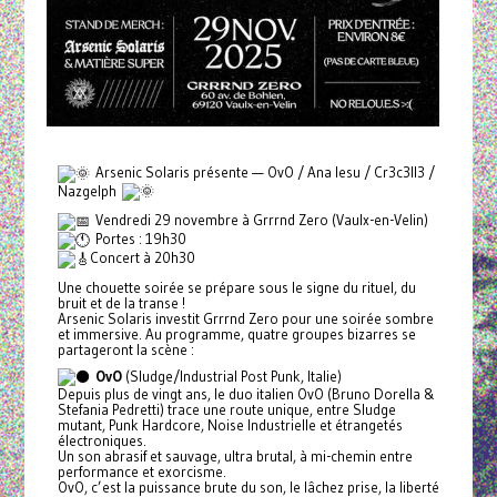
Arsenic Solaris présente — OvO / Ana Iesu / Cr3c3ll3 /
Nazgelph
Vendredi 29 novembre à Grrrnd Zero (Vaulx-en-Velin)
Portes : 19h30
Concert à 20h30
Une chouette soirée se prépare sous le signe du rituel, du
bruit et de la transe !
Arsenic Solaris investit Grrrnd Zero pour une soirée sombre
et immersive. Au programme, quatre groupes bizarres se
partageront la scène :
OvO
(Sludge/Industrial Post Punk, Italie)
Depuis plus de vingt ans, le duo italien OvO (Bruno Dorella &
Stefania Pedretti) trace une route unique, entre Sludge
mutant, Punk Hardcore, Noise Industrielle et étrangetés
électroniques.
Un son abrasif et sauvage, ultra brutal, à mi-chemin entre
performance et exorcisme.
OvO, c’est la puissance brute du son, le lâchez prise, la liberté