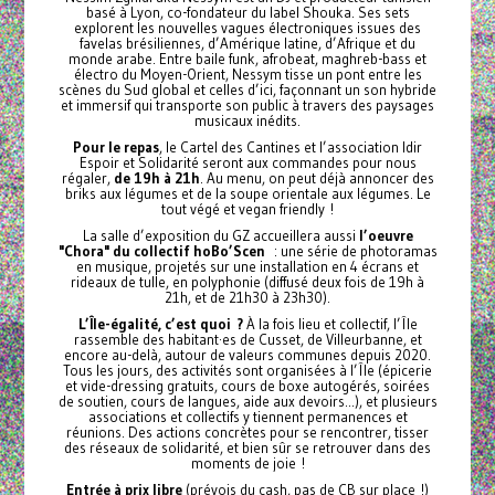
basé à Lyon, co-fondateur du label Shouka. Ses sets
explorent les nouvelles vagues électroniques issues des
favelas brésiliennes, d’Amérique latine, d’Afrique et du
monde arabe. Entre baile funk, afrobeat, maghreb-bass et
électro du Moyen-Orient, Nessym tisse un pont entre les
scènes du Sud global et celles d’ici, façonnant un son hybride
et immersif qui transporte son public à travers des paysages
musicaux inédits.
Pour le repas
, le Cartel des Cantines et l’association Idir
Espoir et Solidarité seront aux commandes pour nous
régaler,
de 19h à 21h
. Au menu, on peut déjà annoncer des
briks aux légumes et de la soupe orientale aux légumes. Le
tout végé et vegan friendly !
La salle d’exposition du GZ accueillera aussi
l’oeuvre
"Chora" du collectif hoBo’Scen
: une série de photoramas
en musique, projetés sur une installation en 4 écrans et
rideaux de tulle, en polyphonie (diffusé deux fois de 19h à
21h, et de 21h30 à 23h30).
L’Île-égalité, c’est quoi ?
À la fois lieu et collectif, l’Île
rassemble des habitant·es de Cusset, de Villeurbanne, et
encore au-delà, autour de valeurs communes depuis 2020.
Tous les jours, des activités sont organisées à l’Île (épicerie
et vide-dressing gratuits, cours de boxe autogérés, soirées
de soutien, cours de langues, aide aux devoirs...), et plusieurs
associations et collectifs y tiennent permanences et
réunions. Des actions concrètes pour se rencontrer, tisser
des réseaux de solidarité, et bien sûr se retrouver dans des
moments de joie !
Entrée à prix libre
(prévois du cash, pas de CB sur place !)