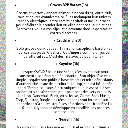
•
Crocus B2B Vortex
(1h)
Crocus et vortex viennent animer la boom du gz, entre club,
rave et gouter d'anniversaire. Elles melangent leur univers
techno-électriques, entre remixs hardtek et uwu guaracha
pour célébrer le premier lieu où elles ont posé leur platines.
Accrochez-vous à vos slips, et bienvenue dans la goretex et
vorcus discothex.
•
Crudité
(2h30)
Solo groove-punk de Jean Tinnirello, saxophone baryton et
percus aux pieds. C’est cru. Ça s’ingère comme un jus de
carotte cul sec. C’est des riffs avec du poum tchak.
•
Kaynixe
(3h)
Lorsque KAYNIXE foule une scène, c’est avant tout pour
transmettre son énergie débordante ! Son objectif se veut
simple : régaler son public à base de sets et mixs débordants
d’authenticité. Issue de la culture Hip Hop, elle est influencée
par différents courants électroniques qu’elle associe à ses
racines afro caraïbéennes pour proposer des sets explosifs :
Hip Hop, Dancehall, Funk, Afro House, Grime, Bass Music,
Trap, Dubstep, Jungle. Les témoignages sont formels : aucun
dancefloor n’a su résister à ses sélections sans frontière.La
« Queen » lyonnaise développe en parallèle ses propres
composition.
•
Nessym
(4h)
Nessim Zghidi aka Nessym est un DJ et producteur tunisien