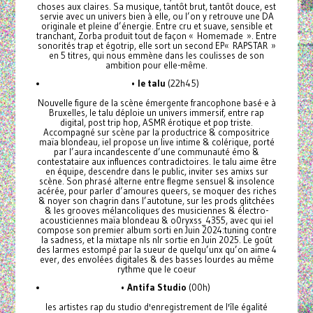
choses aux claires. Sa musique, tantôt brut, tantôt douce, est
servie avec un univers bien à elle, ou l’on y retrouve une DA
originale et pleine d’énergie. Entre cru et suave, sensible et
tranchant, Zorba produit tout de façon « Homemade ». Entre
sonorités trap et égotrip, elle sort un second EP« RAPSTAR »
en 5 titres, qui nous emmène dans les coulisses de son
ambition pour elle-même.
•
le talu
(22h45)
Nouvelle figure de la scène émergente francophone basé·e à
Bruxelles, le talu déploie un univers immersif, entre rap
digital, post trip hop, ASMR érotique et pop triste.
Accompagné sur scène par la productrice & compositrice
maïa blondeau, iel propose un live intime & colérique, porté
par l’aura incandescente d’une communauté émo &
contestataire aux influences contradictoires. le talu aime être
en équipe, descendre dans le public, inviter ses amixs sur
scène. Son phrasé alterne entre flegme sensuel & insolence
acérée, pour parler d’amoures queers, se moquer des riches
& noyer son chagrin dans l’autotune, sur les prods glitchées
& les grooves mélancoliques des musiciennes & électro-
acousticiennes maïa blondeau & o0ryxss_4355, avec qui iel
compose son premier album sorti en Juin 2024:tuning contre
la sadness, et la mixtape nls nlr sortie en Juin 2025. Le goût
des larmes estompé par la sueur de quelqu’unx qu’on aime 4
ever, des envolées digitales & des basses lourdes au même
rythme que le coeur
•
Antifa Studio
(00h)
les artistes rap du studio d'enregistrement de l'île égalité