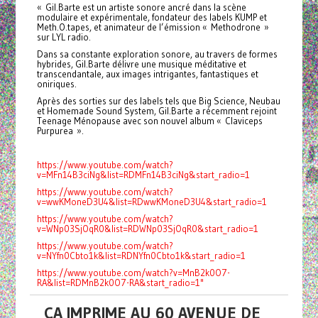
« Gil.Barte est un artiste sonore ancré dans la scène
modulaire et expérimentale, fondateur des labels KUMP et
Meth.O.tapes, et animateur de l’émission « Methodrone »
sur LYL radio.
Dans sa constante exploration sonore, au travers de formes
hybrides, Gil.Barte délivre une musique méditative et
transcendantale, aux images intrigantes, fantastiques et
oniriques.
Après des sorties sur des labels tels que Big Science, Neubau
et Homemade Sound System, Gil.Barte a récemment rejoint
Teenage Ménopause avec son nouvel album « Claviceps
Purpurea ».
https://www.youtube.com/watch?
v=MFn14B3ciNg&list=RDMFn14B3ciNg&start_radio=1
https://www.youtube.com/watch?
v=wwKMoneD3U4&list=RDwwKMoneD3U4&start_radio=1
https://www.youtube.com/watch?
v=WNp03SjOqR0&list=RDWNp03SjOqR0&start_radio=1
https://www.youtube.com/watch?
v=NYfn0Cbto1k&list=RDNYfn0Cbto1k&start_radio=1
https://www.youtube.com/watch?v=MnB2k0O7-
RA&list=RDMnB2k0O7-RA&start_radio=1"
CA IMPRIME AU 60 AVENUE DE