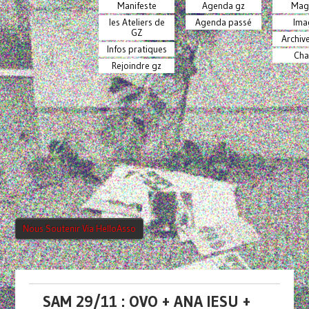
Manifeste
Agenda gz
Mag
les Ateliers de
Agenda passé
Ima
GZ
Archiv
Infos pratiques
Cha
Rejoindre gz
Nous Soutenir Via HelloAsso
SAM 29/11 : OVO + ANA IESU +