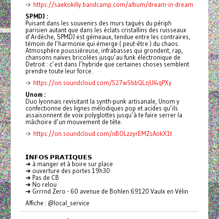
->
https://saekokilly.bandcamp.com/album/dream-in-dream
SPMDJ :
Puisant dans les souvenirs des murs tagués du périph
parisien autant que dans les éclats cristallins des ruisseaux
d’Ardèche, SPMDJ est gémeaux, tendue entre les contraires,
témoin de l’harmonie qui émerge ( peut-être ) du chaos.
Atmosphère poussiéreuse, infrabasses qui grondent, rap,
chansons naïves bricolées jusqu’au funk électronique de
Detroit : c’est dans l’hybride que certaines choses semblent
prendre toute leur force.
->
https://on.soundcloud.com/527wSbbQLzjUI4qPXy
Unom :
Duo lyonnais revisitant la synth-punk artisanale, Unom y
confectionne des lignes mélodiques pop et acides qu’ils
assaisonnent de voix polyglottes jusqu’à te faire serrer la
mâchoire d’un mouvement de tête.
->
https://on.soundcloud.com/nBOLzzyrEMZsAokX1t
𝗜𝗡𝗙𝗢𝗦 𝗣𝗥𝗔𝗧𝗜𝗤𝗨𝗘𝗦
➜ à manger et à boire sur place
➜ ouverture des portes 19h30
➜ Pas de CB
➜ No relou
➜ Grrrnd Zero - 60 avenue de Bohlen 69120 Vaulx en Vélin
Affiche : @local_service