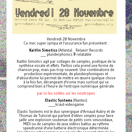
Vendredi 28 Novembre
Ce mec super sympa et l'assurance fun présentent :
Kaitlin Simotics
(Atlanta) _ Relaxin' Records
___ plunderphonics # relatable
Kaitlin Simotics agit par collages de samples, poétique de la
synthèse vocale et effets. Parfois cela prend une forme de
chanson pop, mais pas trop souvent. Une combinatoire de
production expérimentale, de plunderphoniques et
d'absurdisme lui permet de mettre en œuvre quelque chose
à la fois fun, dérangeant d'ironie mais surtout qui se
comprend bien à l'heure de l'entropie numérique générale.
par ici les soldes sur les nootropes
Elastic Systems
(Nantes)
____kraut-videogame
Elastic Systems est le duo synergique d'Arnaud Aubry et de
Thomas de Tutoriel qui partent d'idées simples pour faire
jaillir une explosion soutenue de petits sons sinusoïdaux,
MIDI ou de samples de jeux vidéos battus au rythme
speedrunné d'une batterie électronique déterminée.