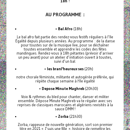
18h
!
AU PROGRAMME :
•
Bal Afro
(18h)
Le bal afro fait partie des rendez-vous festifs réguliers à l’Ile
Égalité depuis plusieurs années. Au programme : de la danse
pour toustes sur de la musique live, pour se déchaîner
toustes ensemble et apprendre les codes des fêtes
mandingues. Rendez-vous à 18h pétantes (prévoir d’arriver
un peu avant) pour un atelier d’initiation ouvert à toustes,
suivi d’un bal.
•
les branl'heureux·ses
(20h)
notre chorale féministe, militante et autogérée préférée, qui
répète chaque semaine à l'île égalité
•
Depose Minute Maghreb
(20h30)
Voix & rythmes du bled pour chanter, danser et militer
ensemble. Dépose Minute Maghreb va te régaler avec ses
reprises de classiques marocains et algériens revisités à la
sauce DMM !
•
Zorba
(21h30)
Zorba, rappeuse de nouvelle génération, sort son premier
titre en 2021 « J’suis une fille », histoire de remettre les