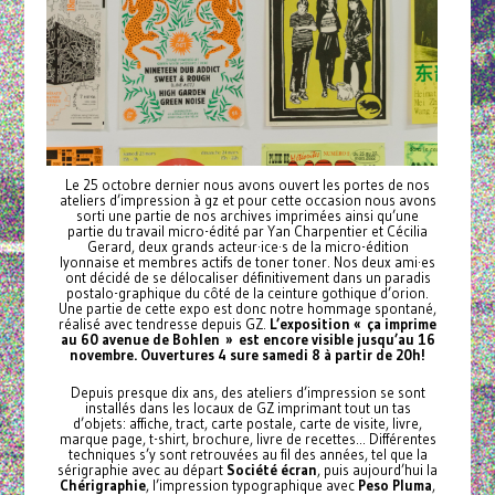
Le 25 octobre dernier nous avons ouvert les portes de nos
ateliers d’impression à gz et pour cette occasion nous avons
sorti une partie de nos archives imprimées ainsi qu’une
partie du travail micro-édité par Yan Charpentier et Cécilia
Gerard, deux grands acteur·ice·s de la micro-édition
lyonnaise et membres actifs de toner toner. Nos deux ami·es
ont décidé de se délocaliser définitivement dans un paradis
postalo-graphique du côté de la ceinture gothique d’orion.
Une partie de cette expo est donc notre hommage spontané,
réalisé avec tendresse depuis GZ.
L’exposition « ça imprime
au 60 avenue de Bohlen » est encore visible jusqu’au 16
novembre. Ouvertures 4 sure samedi 8 à partir de 20h!
Depuis presque dix ans, des ateliers d’impression se sont
installés dans les locaux de GZ imprimant tout un tas
d’objets: affiche, tract, carte postale, carte de visite, livre,
marque page, t-shirt, brochure, livre de recettes... Différentes
techniques s’y sont retrouvées au fil des années, tel que la
sérigraphie avec au départ
Société écran
, puis aujourd’hui la
Chérigraphie
, l’impression typographique avec
Peso Pluma
,