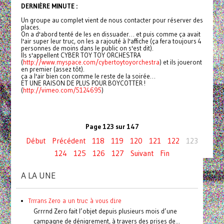
DERNIÈRE MINUTE :
Un groupe au complet vient de nous contacter pour réserver des
places.
On a d'abord tenté de les en dissuader… et puis comme ça avait
l'air super leur truc, on les a rajouté à l'affiche (ça fera toujours 4
personnes de moins dans le public on s'est dit).
Ils s'appellent CYBER TOY TOY ORCHESTRA
(
http://www.myspace.com/
cybertoytoyorchestra
) et ils joueront
en premier (assez tôt).
ça a l'air bien con comme le reste de la soirée…
ET UNE RAISON DE PLUS POUR BOYCOTTER !
(
http://vimeo.com/5124695
)
Page 123 sur 147
Début
Précédent
118
119
120
121
122
123
124
125
126
127
Suivant
Fin
A LA UNE
Trrrans Zero a un truc à vous dire
Grrrnd Zero fait l’objet depuis plusieurs mois d’une
campagne de dénigrement, à travers des prises de...