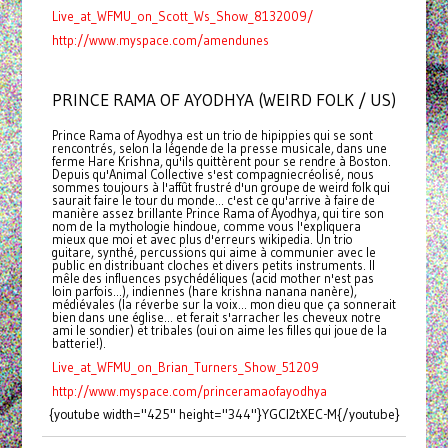
Live_at_WFMU_on_Scott_Ws_Show_8132009/
http://www.myspace.com/amendunes
PRINCE RAMA OF AYODHYA (WEIRD FOLK / US)
Prince Rama of Ayodhya est un trio de hipippies qui se sont
rencontrés, selon la légende de la presse musicale, dans une
ferme Hare Krishna, qu'ils quittèrent pour se rendre à Boston.
Depuis qu'Animal Collective s'est compagniecréolisé, nous
sommes toujours à l'affût frustré d'un groupe de weird folk qui
saurait faire le tour du monde... c'est ce qu'arrive à faire de
manière assez brillante Prince Rama of Ayodhya, qui tire son
nom de la mythologie hindoue, comme vous l'expliquera
mieux que moi et avec plus d'erreurs wikipedia. Un trio
guitare, synthé, percussions qui aime à communier avec le
public en distribuant cloches et divers petits instruments. Il
mêle des influences psychédéliques (acid mother n'est pas
loin parfois...), indiennes (hare krishna nanana nanère),
médiévales (la réverbe sur la voix... mon dieu que ça sonnerait
bien dans une église... et ferait s'arracher les cheveux notre
ami le sondier) et tribales (oui on aime les filles qui joue de la
batterie!).
Live_at_WFMU_on_Brian_Turners_Show_51209
http://www.myspace.com/princeramaofayodhya
{youtube width="425" height="344"}YGCl2tXEC-M{/youtube}