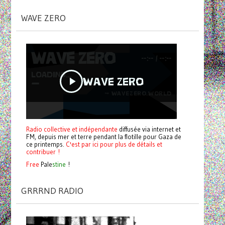
WAVE ZERO
Radio collective et indépendante
diffusée via internet et
FM, depuis mer et terre pendant la flotille pour Gaza de
ce printemps.
C'est par ici pour plus de détails et
contribuer !
Free
Pale
stine
!
GRRRND RADIO