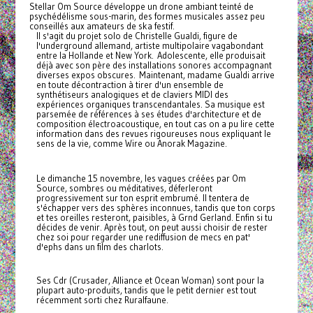
Stellar Om Source développe un drone ambiant teinté de
psychédélisme sous-marin, des formes musicales assez peu
conseillés aux amateurs de ska festif.
Il s'agit du projet solo de Christelle Gualdi, figure de
l'underground allemand, artiste multipolaire vagabondant
entre la Hollande et New York. Adolescente, elle produisait
déjà avec son père des installations sonores accompagnant
diverses expos obscures. Maintenant, madame Gualdi arrive
en toute décontraction à tirer d'un ensemble de
synthétiseurs analogiques et de claviers MIDI des
expériences organiques transcendantales. Sa musique est
parsemée de références à ses études d'architecture et de
composition électroacoustique, en tout cas on a pu lire cette
information dans des revues rigoureuses nous expliquant le
sens de la vie, comme Wire ou Anorak Magazine.
Le dimanche 15 novembre, les vagues créées par Om
Source, sombres ou méditatives, déferleront
progressivement sur ton esprit embrumé. Il tentera de
s'échapper vers des sphères inconnues, tandis que ton corps
et tes oreilles resteront, paisibles, à Grnd Gerland. Enfin si tu
décides de venir. Après tout, on peut aussi choisir de rester
chez soi pour regarder une rediffusion de mecs en pat'
d'ephs dans un film des charlots.
Ses Cdr (Crusader, Alliance et Ocean Woman) sont pour la
plupart auto-produits, tandis que le petit dernier est tout
récemment sorti chez Ruralfaune.