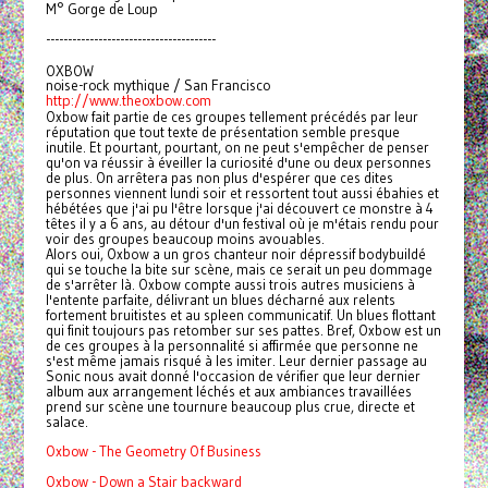
M° Gorge de Loup
---------------------------------------
OXBOW
noise-rock mythique / San Francisco
http://www.theoxbow.com
Oxbow fait partie de ces groupes tellement précédés par leur
réputation que tout texte de présentation semble presque
inutile. Et pourtant, pourtant, on ne peut s'empêcher de penser
qu'on va réussir à éveiller la curiosité d'une ou deux personnes
de plus. On arrêtera pas non plus d'espérer que ces dites
personnes viennent lundi soir et ressortent tout aussi ébahies et
hébétées que j'ai pu l'être lorsque j'ai découvert ce monstre à 4
têtes il y a 6 ans, au détour d'un festival où je m'étais rendu pour
voir des groupes beaucoup moins avouables.
Alors oui, Oxbow a un gros chanteur noir dépressif bodybuildé
qui se touche la bite sur scène, mais ce serait un peu dommage
de s'arrêter là. Oxbow compte aussi trois autres musiciens à
l'entente parfaite, délivrant un blues décharné aux relents
fortement bruitistes et au spleen communicatif. Un blues flottant
qui finit toujours pas retomber sur ses pattes. Bref, Oxbow est un
de ces groupes à la personnalité si affirmée que personne ne
s'est même jamais risqué à les imiter. Leur dernier passage au
Sonic nous avait donné l'occasion de vérifier que leur dernier
album aux arrangement léchés et aux ambiances travaillées
prend sur scène une tournure beaucoup plus crue, directe et
salace.
Oxbow - The Geometry Of Business
Oxbow - Down a Stair backward