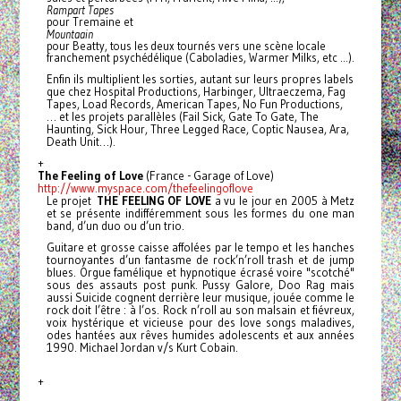
Rampart Tapes
pour Tremaine et
Mountaain
pour Beatty, tous les deux tournés vers une scène locale
franchement psychédélique (Caboladies, Warmer Milks, etc …).
Enfin ils multiplient les sorties, autant sur leurs propres labels
que chez Hospital Productions, Harbinger, Ultraeczema, Fag
Tapes, Load Records, American Tapes, No Fun Productions,
… et les projets parallèles (Fail Sick, Gate To Gate, The
Haunting, Sick Hour, Three Legged Race, Coptic Nausea, Ara,
Death Unit…).
+
The Feeling of Love
(France - Garage of Love)
http://www.myspace.com/
thefeelingoflove
Le projet
THE FEELING OF LOVE
a vu le jour en 2005 à Metz
et se présente indifféremment sous les formes du one man
band, d’un duo ou d’un trio.
Guitare et grosse caisse affolées par le tempo et les hanches
tournoyantes d’un fantasme de rock’n’roll trash et de jump
blues. Orgue famélique et hypnotique écrasé voire "scotché"
sous des assauts post punk. Pussy Galore, Doo Rag mais
aussi Suicide cognent derrière leur musique, jouée comme le
rock doit l’être : à l’os.
Rock n’roll au son malsain et fiévreux,
voix hystérique et vicieuse pour des love songs maladives,
odes hantées aux rêves humides adolescents et aux années
1990. Michael Jordan v/s Kurt Cobain.
+