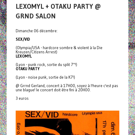
LEXOMYL + OTAKU PARTY @
GRND SALON
Dimanche 06 décembre:
SEX/VID
(Olympia/USA - hardcore sombre & violent à la Die
Kreuzen/Citizens Arrest)
LEXOMYL
(Lyon - punk rock, sortie du split 7"!)
OTAKU PARTY
(Lyon - noise punk, sortie de la K7!)
@ Grrnd Gerland, concert à 17H00, soyez à l'heure c'est pas
une blague! le concert doit être fini à 20H00.
3 euros