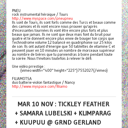
PNEU
rock instrumental héroique / Tours
http://www.myspace.com/pneupneu
Ils sont de Tours, ils sont forts comme des Turcs et beaux comme
des camions et ils vont encore nous prouver qu'après
d'incessantes tournées ils vont être encore plus forts et plus
beaux que jamais. Ils ne sont que deux mais font du bruit pour
quatre et te donnent encore plus envie de bouger ton corps que
Technodrome volume 12 balancé en quadriphonie sur 25 kilos
de son. Ils ont autant d'énergie que 50 tablettes de vitamine C et
peuvent jouer en 10 minutes un nombre de morceaux supérieur
au nombre de bières que tu parviendras à boire pendant toute
la soirée. Nous t'invitons toutefois à relever le défi.
Une vidéo prrestige :
{vimeo width="400" height="225"}7552027{/vimeo}
FILIAMOTSA
duo batterie-violon fantastique / Nancy
http://www.myspace.com/filiamo
MAR 10 NOV : TICKLEY FEATHER
+ SAMARA LUBELSKI + KLIMPARAG
+ KUUPUU @ GRND GERLAND