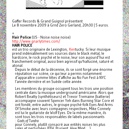
Gaffer Records & Grand Guignol présentent
Le 8 novembre 2009 à Grnd Zero Gerland, 20h30 | 5 euros.
+
Hair Police
(US - Noise noise noise)
http://www.gnarlytimes.com/
HAIR POLICE
est un trio originaire de Lexington,
Ken
tucky. Si leur musique
prend indéniablement ses sources dans le black métal, le
hardcore, le rock psyché et le noise, leur son aujourd’hui est
franchement original, aussi bien agressif qu'halluciné, saturé et
atonal.
Depuis le début de la décennie, ils se sont forgé une énorme
réputation sur scène, ce qui leur a permis notamment
d’apparaître
comme têtes d’affiche au No Fun Fest à NYC
l’année dernière et en Suède cette année.
Les membres du groupe occupent tous les trois une position
centrale dans la musique underground américaine. Alors que
Robert Beatty (synthétiseurs) et Trevor Tremaine (batterie)
accompagne souvent Spencer Yeh dans Burning Star Core et
ont fondé, entre autres, le groupe psyché-folk Eyes And Arms
Of Smoke avec leurs compagnes respectives, Mike Connely
est lui le guitariste de Wolf Eyes. De la même manière, ils
sont tous les trois responsables de labels passionnants
:
Gods of Tundra
pour Connely, plutôt consacré aux entités noises les plus
sales et perturbées (FFH, Prurient, Hive Mind, …),