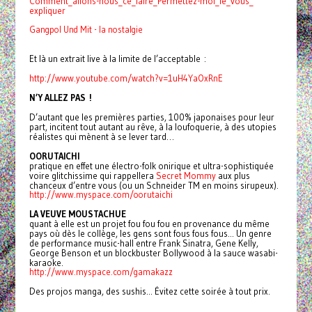
Comment_allons-nous_ce_faire_
Permettez-moi_le_vous_
expliquer
Gangpol Und Mit - la nostalgie
Et là un extrait live à la limite de l’acceptable :
http://www.youtube.com/watch?
v=1uH4YaOxRnE
N’Y ALLEZ PAS !
D’autant que les premières parties, 100% japonaises pour leur
part, incitent tout autant au rêve, à la loufoquerie, à des utopies
réalistes qui mènent à se lever tard…
OORUTAICHI
pratique en effet une électro-folk onirique et ultra-sophistiquée
voire glitchissime qui rappellera
Secret Mommy
aux plus
chanceux d’entre vous (ou un Schneider TM en moins sirupeux).
http://www.myspace.com/
oorutaichi
LA VEUVE MOUSTACHUE
quant à elle est un projet fou fou fou en provenance du même
pays où dès le collège, les gens sont fous fous fous... Un genre
de performance music-hall entre Frank Sinatra, Gene Kelly,
George Benson et un blockbuster Bollywood à la sauce wasabi-
karaoke.
http://www.myspace.com/
gamakazz
Des projos manga, des sushis... Évitez cette soirée à tout prix.