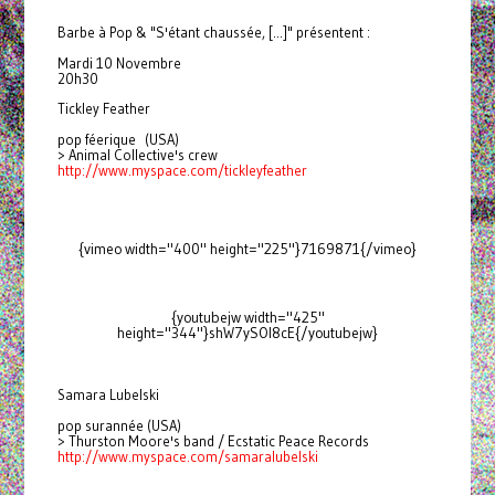
Barbe à Pop & "S'étant chaussée, [...]" présentent :
Mardi 10 Novembre
20h30
Tickley Feather
pop féerique (USA)
> Animal Collective's crew
http://www.myspace.com/
tickleyfeather
{vimeo width="400" height="225"}7169871{/vimeo}
{youtubejw width="425"
height="344"}shW7ySOl8cE{/youtubejw}
Samara Lubelski
pop surannée (USA)
> Thurston Moore's band / Ecstatic Peace Records
http://www.myspace.com/
samaralubelski