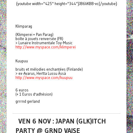
{youtube width="425" height="344"}JB6liKBB-vc{/youtube}
Klimparag
(Klimperei + Pan Parag)
boîte à jouets renversée (FR)
> Lunaire Instrumentale Toy-Music
http://www.myspace.com/
klimperei
Kuupuu
bruits et mélodies enchantées (Finlande)
> ex-Avarus, Hertta Lussu Ässä
http://www.myspace.com/kuupuu
6 euros
(+ 1 Euros d'adhésion)
grrrnd gerland
VEN 6 NOV : JAPAN (GLK)ITCH
PARTY @ GRND VAISE