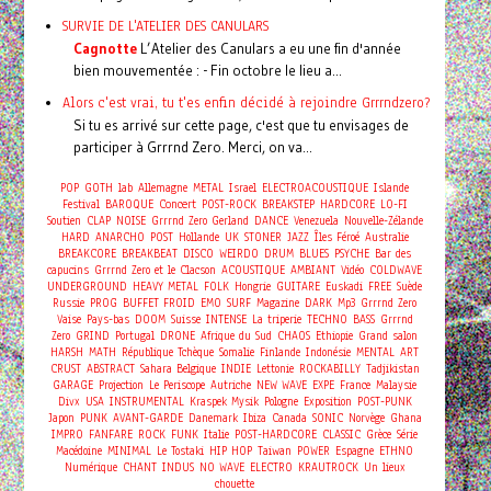
SURVIE DE L'ATELIER DES CANULARS
Cagnotte
L’Atelier des Canulars a eu une fin d'année
bien mouvementée : - Fin octobre le lieu a...
Alors c'est vrai, tu t'es enfin décidé à rejoindre Grrrndzero?
Si tu es arrivé sur cette page, c'est que tu envisages de
participer à Grrrnd Zero. Merci, on va...
POP
GOTH
lab
Allemagne
METAL
Israel
ELECTROACOUSTIQUE
Islande
Concert
Festival
BAROQUE
POST-ROCK
BREAKSTEP
HARDCORE
LO-FI
Soutien
CLAP
NOISE
Grrrnd Zero Gerland
DANCE
Venezuela
Nouvelle-Zélande
HARD
ANARCHO
POST
Hollande
UK
STONER
JAZZ
Îles Féroé
Australie
BREAKCORE
BREAKBEAT
DISCO
WEIRDO
DRUM
BLUES
PSYCHE
Bar des
capucins
Grrrnd Zero et le Clacson
ACOUSTIQUE
AMBIANT
Vidéo
COLDWAVE
UNDERGROUND
HEAVY METAL
FOLK
Hongrie
GUITARE
Euskadi
FREE
Suède
Russie
PROG
BUFFET FROID
EMO
SURF
Magazine
DARK
Mp3
Grrrnd Zero
Vaise
Pays-bas
DOOM
Suisse
INTENSE
La triperie
TECHNO
BASS
Grrrnd
Zero
GRIND
Portugal
DRONE
Afrique du Sud
CHAOS
Ethiopie
Grand salon
HARSH
MATH
République Tchèque
Somalie
Finlande
Indonésie
MENTAL
ART
CRUST
ABSTRACT
Sahara
Belgique
INDIE
Lettonie
ROCKABILLY
Tadjikistan
GARAGE
Projection
Le Periscope
Autriche
NEW WAVE
EXPE
France
Malaysie
Divx
USA
INSTRUMENTAL
Kraspek Mysik
Pologne
Exposition
POST-PUNK
Japon
PUNK
AVANT-GARDE
Danemark
Ibiza
Canada
SONIC
Norvège
Ghana
IMPRO
FANFARE
ROCK
FUNK
Italie
POST-HARDCORE
CLASSIC
Grèce
Série
Macédoine
MINIMAL
Le Tostaki
HIP HOP
Taiwan
POWER
Espagne
ETHNO
Numérique
CHANT
INDUS
NO WAVE
ELECTRO
KRAUTROCK
Un lieux
chouette