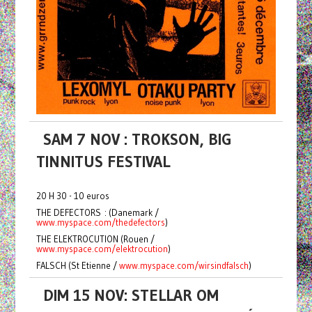
SAM 7 NOV : TROKSON, BIG
TINNITUS FESTIVAL
20 H 30 - 10 euros
THE DEFECTORS : (Danemark /
www.myspace.com/thedefectors
)
THE ELEKTROCUTION (Rouen /
www.myspace.com/elektrocution
)
FALSCH (St Etienne /
www.myspace.com/wirsindfalsch
)
DIM 15 NOV: STELLAR OM