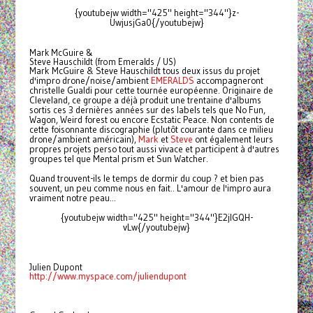
{youtubejw width="425" height="344"}z-
UwjusjGa0{/youtubejw}
Mark McGuire &
Steve Hauschildt (from Emeralds / US)
Mark McGuire & Steve Hauschildt tous deux issus du projet
d'impro drone/noise/ambient
EMERALDS
accompagneront
christelle Gualdi pour cette tournée européenne. Originaire de
Cleveland, ce groupe a déjà produit une trentaine d'albums
sortis ces 3 dernières années sur des labels tels que No Fun,
Wagon, Weird forest ou encore Ecstatic Peace. Non contents de
cette foisonnante discographie (plutôt courante dans ce milieu
drone/ambient américain),
Mark
et
Steve
ont également leurs
propres projets perso tout aussi vivace et participent à d'autres
groupes tel que Mental prism et Sun Watcher.
Quand trouvent-ils le temps de dormir du coup ? et bien pas
souvent, un peu comme nous en fait.. L'amour de l'impro aura
vraiment notre peau...
{youtubejw width="425" height="344"}E2jlGQH-
vLw{/youtubejw}
Julien Dupont
http://www.myspace.com/juliendupont