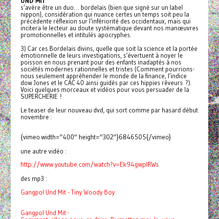
UND MIT
s’avère être un duo… bordelais (bien que signé sur un label
nippon), considération qui nuance certes un temps soit peu la
précédente réflexion sur l’infériorité des occidentaux, mais qui
incitera le lecteur au doute systématique devant nos manœuvres
promotionnelles et intitulés apocryphes.
3) Car ces Bordelais divins, quelle que soit la science et la portée
émotionnelle de leurs investigations, s’évertuent à noyer le
poisson en nous prenant pour des enfants inadaptés à nos
sociétés modernes rationnelles et tristes (Comment pourrions-
nous seulement appréhender le monde de la finance, l’indice
dow Jones et le CAC 40 ainsi guidés par ces hippies rêveurs ?).
Voici quelques morceaux et vidéos pour vous persuader de la
SUPERCHERIE !
Le teaser de leur nouveau dvd, qui sort comme par hasard début
novembre :
{vimeo width="400" height="302"}6846505{/vimeo}
une autre vidéo :
http://www.youtube.com/watch?
v=Ek94gwpIRWs
des mp3 :
Gangpol Und Mit - Tiny Woody Boy
Gangpol Und Mit -