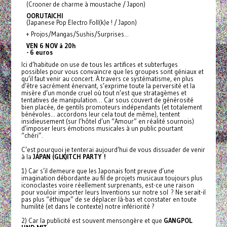
(Crooner de charme à moustache / Japon)
OORUTAICHI
(Japanese Pop Electro Foll(k)e ! / Japon)
+ Projos/Mangas/Sushis/
Surprises…
VEN 6 NOV à 20h
- 6 euros
Ici d’habitude on use de tous les artifices et subterfuges
possibles pour vous convaincre que les groupes sont géniaux et
qu’il faut venir au concert. À travers ce
systématisme, en plus
d’être sacrément énervant, s’exprime toute la perversité et la
misère d’un monde cruel où tout n’est que stratagèmes et
tentatives de manipulation… Car sous couvert de générosité
bien placée, de gentils promoteurs indépendants (et totalement
bénévoles... accordons leur cela tout de même), tentent
insidieusement (sur l’hôtel d’un “Amour” en réalité sournois)
d’imposer leurs émotions musicales à un public pourtant
“chéri”.
C’est pourquoi je tenterai aujourd’hui de vous dissuader de venir
à la
JAPAN (GLK)ITCH PARTY !
1) Car s’il demeure que les Japonais font preuve d’une
imagination débordante au fil de projets musicaux toujours plus
iconoclastes voire réellement surprenants, est-ce une raison
pour vouloir importer leurs Inventions sur notre sol ? Ne serait-il
pas plus “éthique” de se déplacer là-bas et constater en toute
humilité (et dans le contexte) notre infériorité ?
2) Car la publicité est souvent mensongère et que
GANGPOL