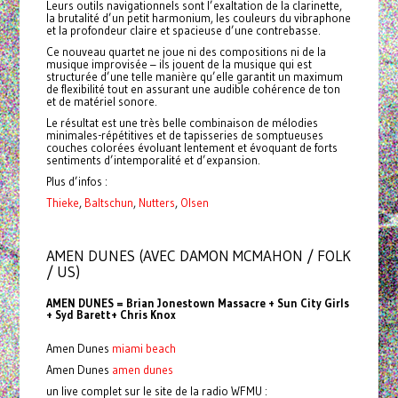
Leurs outils navigationnels sont l’exaltation de la clarinette,
la brutalité d’un petit harmonium, les couleurs du vibraphone
et la profondeur claire et spacieuse d’une contrebasse.
Ce nouveau quartet ne joue ni des compositions ni de la
musique improvisée – ils jouent de la musique qui est
structurée d’une telle manière qu’elle garantit un maximum
de flexibilité tout en assurant une audible cohérence de ton
et de matériel sonore.
Le résultat est une très belle combinaison de mélodies
minimales-répétitives et de tapisseries de somptueuses
couches colorées évoluant lentement et évoquant de forts
sentiments d’intemporalité et d’expansion.
Plus d’infos :
Thieke
,
Baltschun
,
Nutters
,
Olsen
AMEN DUNES (AVEC DAMON MCMAHON / FOLK
/ US)
AMEN DUNES = Brian Jonestown Massacre + Sun City Girls
+ Syd Barett+ Chris Knox
Amen Dunes
miami beach
Amen Dunes
amen dunes
un live complet sur le site de la radio WFMU :