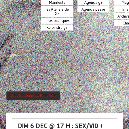
Manifeste
Agenda gz
Mag
les Ateliers de
Agenda passé
Ima
GZ
Archiv
Infos pratiques
Cha
Rejoindre gz
Nous Soutenir Via HelloAsso
DIM 6 DEC @ 17 H : SEX/VID +