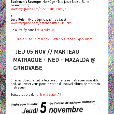
Bushman's Revenge
(Norvège - Trio jazz/ Noise, Rune
Grammofon)
www.myspace.com/
bushmansrevenge
+
Lord Kelvin
(Norvège - Jazz/Free Jazz)
www.myspace.com/
detabsoluttenullpunkt
un autre fly dans
lire la suite >>
Lire la suite : dim 8 nov : Gaffer & Grand guignol night
JEU 05 NOV // MARTEAU
MATRAQUE + NED + MAZALDA @
GRNDVAISE
Charles Obscure fait la fête avec marteau matraque, mazalda,
ned, aeuhw et vous pour la sortie du nouvel album de marteau
matraque !
Toutes les bio dans "
lire la suite...
" !