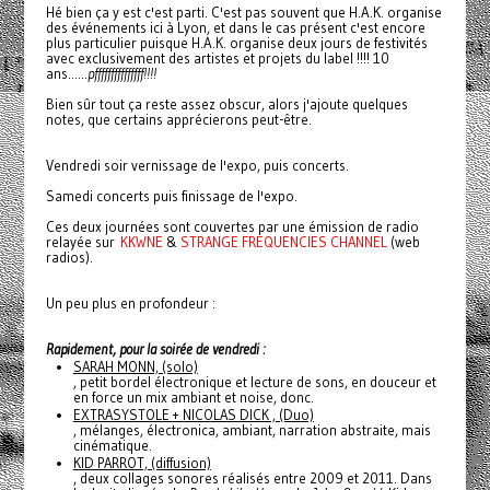
Hé bien ça y est c'est parti. C'est pas souvent que H.A.K. organise
des événements ici à Lyon, et dans le cas présent c'est encore
plus particulier puisque H.A.K. organise deux jours de festivités
avec exclusivement des artistes et projets du label !!!! 10
ans......
pfffffffffffffff!!!!
Bien sûr tout ça reste assez obscur, alors j'ajoute quelques
notes, que certains apprécierons peut-être.
Vendredi soir vernissage de l'expo, puis concerts.
Samedi concerts puis finissage de l'expo.
Ces deux journées sont couvertes par une émission de radio
relayée sur
KKWNE
&
STRANGE FREQUENCIES CHANNEL
(web
radios).
Un peu plus en profondeur :
Rapidement, pour la soirée de vendredi :
SARAH MONN, (solo)
, petit bordel électronique et lecture de sons, en douceur et
en force un mix ambiant et noise, donc.
EXTRASYSTOLE + NICOLAS DICK , (Duo)
, mélanges, électronica, ambiant, narration abstraite, mais
cinématique.
KID PARROT, (diffusion)
, deux collages sonores réalisés entre 2009 et 2011. Dans