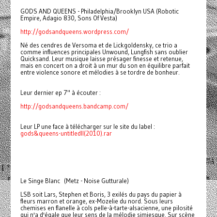
GODS AND QUEENS - Philadelphia/Brooklyn USA (Robotic
Empire, Adagio 830, Sons Of Vesta)
http://godsandqueens.wordpress.com/
Né des cendres de Versoma et de Lickgoldensky, ce trio a
comme influences principales Unwound, Lungfish sans oublier
Quicksand. Leur musique laisse présager finesse et retenue,
mais en concert on a droit à un mur du son en équilibre parfait
entre violence sonore et mélodies à se tordre de bonheur.
Leur dernier ep 7" à écouter :
http://godsandqueens.bandcamp.com/
Leur LP une face à télécharger sur le site du label :
gods&queens-untitledII(2010).rar
Le Singe Blanc (Metz - Noise Gutturale)
LSB soit Lars, Stephen et Boris, 3 exilés du pays du papier à
fleurs marron et orange, ex-Mozelie du nord. Sous leurs
chemises en flanelle à cols pelle-à-tarte-alsacienne, une pilosité
qui n'a d'égale que leur sens de la mélodie simiesque. Sur scène