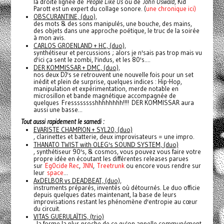
la droite lignée de
People Like Us
ou de
John Oswald
, Kid
Parott est un expert du collage sonore. (
une chronique ici)
OBSCURANTINE, (duo),
des mots & des sons manipulés, une bouche, des mains,
des objets dans une approche poétique, le truc de la soirée
à mon avis.
CARLOS GROENLAND + HC, (duo),
synthétiseur et percussions ; alors je n'sais pas trop mais vu
d'ici ça sent le zombi, l'indus, et les 80's....
DER KOMMISSAR + DMC, (duo),
nos deux DJ's se retrouvent une nouvelle fois pour un set
inédit et plein de surprise, quelques indices : Hip-Hop,
manipulation et expérimentation, merde notable en
microsillon et bande magnétique accompagnée de
quelques Fresssssssshhhhhhhh!!!! DER KOMMISSAR aura
aussi une basse...
Tout aussi rapidement le samedi :
EVARISTE CHAMPION + SYL20, (duo)
, clarinettes et batterie, deux improvisateurs = une impro.
THANATO TWIST with OLEG's SOUND SYSTEM, (duo)
, synthétiseur 90's, & cosmos, vous pouvez vous faire votre
propre idée en écoutant les différentes releases parues
sur
Eg0cide Rec
,
JNN
,
Treetrunk
ou encore vous rendre sur
leur
space
...
AxDELBOR vs DEADBEAT, (duo),
instruments préparés, inventés où détournés. Le duo officie
depuis quelques dates maintenant, la base de leurs
improvisations restant les phénomène d'entropie au cœur
du circuit.
VITAS GUERULAÏTIS, (trio)
, la forme la plus proche de ce qu'on appelle communément