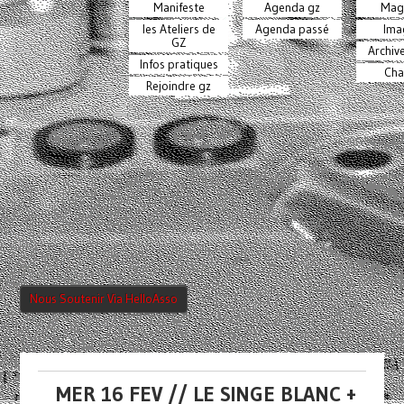
Manifeste
Agenda gz
Mag
les Ateliers de
Agenda passé
Ima
GZ
Archiv
Infos pratiques
Cha
Rejoindre gz
Nous Soutenir Via HelloAsso
MER 16 FEV // LE SINGE BLANC +