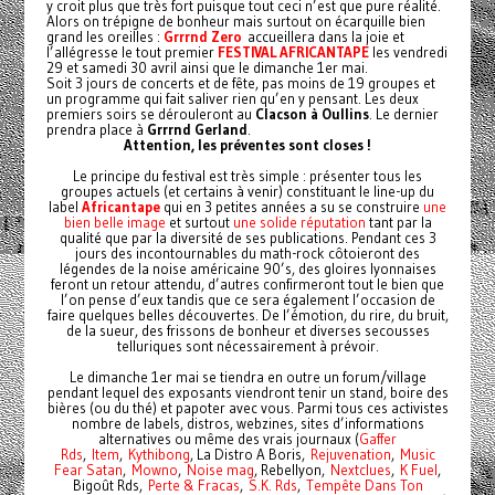
y croit plus que très fort puisque tout ceci n’est que pure réalité.
Alors on trépigne de bonheur mais surtout on écarquille bien
grand les oreilles :
Grrrnd Zero
accueillera dans la joie et
l’allégresse le tout premier
FESTIVAL AFRICANTAPE
les vendredi
29 et samedi 30 avril ainsi que le dimanche 1er mai.
Soit 3 jours de concerts et de fête, pas moins de 19 groupes et
un programme qui fait saliver rien qu’en y pensant. Les deux
premiers soirs se dérouleront au
Clacson à Oullins
. Le dernier
prendra place à
Grrrnd Gerland
.
Attention, les préventes sont closes !
Le principe du festival est très simple : présenter tous les
groupes actuels (et certains à venir) constituant le line-up du
label
Africantape
qui en 3 petites années a su se construire
une
bien belle image
et surtout
une solide réputation
tant par la
qualité que par la diversité de ses publications. Pendant ces 3
jours des incontournables du math-rock côtoieront des
légendes de la noise américaine 90’s, des gloires lyonnaises
feront un retour attendu, d’autres confirmeront tout le bien que
l’on pense d’eux tandis que ce sera également l’occasion de
faire quelques belles découvertes. De l’émotion, du rire, du bruit,
de la sueur, des frissons de bonheur et diverses secousses
telluriques sont nécessairement à prévoir.
Le dimanche 1er mai se tiendra en outre un forum/village
pendant lequel des exposants viendront tenir un stand, boire des
bières (ou du thé) et papoter avec vous. Parmi tous ces activistes
nombre de labels, distros, webzines, sites d’informations
alternatives ou même des vrais journaux (
Gaffer
Rds
,
Item
,
Kythibong
, La Distro A Boris,
Rejuvenation
,
Music
Fear Satan
,
Mowno
,
Noise mag
, Rebellyon,
Nextclues
,
K Fuel
,
Bigoût Rds,
Perte & Fracas
,
S.K. Rds
,
Tempête Dans Ton