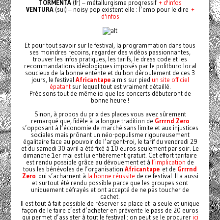
TORMENTA
(fr) – métallurgisme progressif
+ d'infos
VENTURA
(sui) – noisy pop existentielle : l’emo pour le dire
+
d'infos
Et pour tout savoir sur le festival, la programmation dans tous
ses moindres recoins, regarder des vidéos passionnantes,
trouver les infos pratiques, les tarifs, le dress code et les
recommandations idéologiques imposés par le politburo local
soucieux de la bonne entente et du bon déroulement de ces 3
jours, le festival
Africantape
a mis sur pied
un site officiel
épatant
sur lequel tout est vraiment détaillé.
Précisons tout de même ici que les concerts débuteront de
bonne heure !
Sinon, à propos du prix des places vous avez sûrement
remarqué que, fidèle à la longue tradition de
Grrrnd Zero
s’opposant à l’économie de marché sans limite et aux injustices
sociales mais prônant un néo-populisme rigoureusement
égalitaire face au pouvoir de l’argent-roi, le tarif du vendredi 29
et du samedi 30 avril a été fixé à 10 euros seulement par soir. Le
dimanche 1er mai est lui entièrement gratuit. Cet effort tarifaire
est rendu possible grâce au dévouement et à
l’implication
de
tous les bénévoles de l’organisation
Africantape
et de
Grrrnd
Zero
qui s’acharnent à
la bonne réussite
de ce festival. Il a aussi
et surtout été rendu possible parce que les groupes sont
uniquement défrayés et ont accepté de ne pas toucher de
cachet.
Il est tout à fait possible de réserver sa place et la seule et unique
façon de le faire c’est d’acheter en prévente le pass de 20 euros
qui permet d’assister à tout le festival : on peut se le procurer
ici