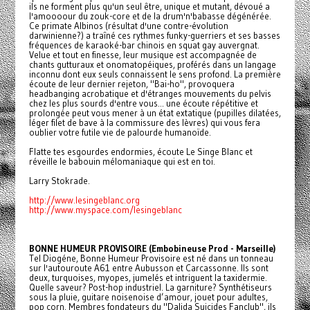
ils ne forment plus qu'un seul être, unique et mutant, dévoué a
l'amoooour du zouk-core et de la drum'n'babasse dégénérée.
Ce primate Albinos (résultat d'une contre-évolution
darwinienne?) a traîné ces rythmes funky-guerriers et ses basses
fréquences de karaoké-bar chinois en squat gay auvergnat.
Velue et tout en finesse, leur musique est accompagnée de
chants gutturaux et onomatopéiques, proférés dans un langage
inconnu dont eux seuls connaissent le sens profond. La première
écoute de leur dernier rejeton, "Bai-ho", provoquera
headbanging acrobatique et d'étranges mouvements du pelvis
chez les plus sourds d'entre vous... une écoute répétitive et
prolongée peut vous mener à un état extatique (pupilles dilatées,
léger filet de bave à la commissure des lèvres) qui vous fera
oublier votre futile vie de palourde humanoïde.
Flatte tes esgourdes endormies, écoute Le Singe Blanc et
réveille le babouin mélomaniaque qui est en toi.
Larry Stokrade.
http://www.lesingeblanc.org
http://www.myspace.com/lesingeblanc
BONNE HUMEUR PROVISOIRE (Embobineuse Prod - Marseille)
Tel Diogéne, Bonne Humeur Provisoire est né dans un tonneau
sur l'autouroute A61 entre Aubusson et Carcassonne. Ils sont
deux, turquoises, myopes, jumelés et intriguent la taxidermie.
Quelle saveur? Post-hop industriel. La garniture? Synthétiseurs
sous la pluie, guitare noisenoise d’amour, jouet pour adultes,
pop corn. Membres fondateurs du "Dalida Suicides Fanclub", ils