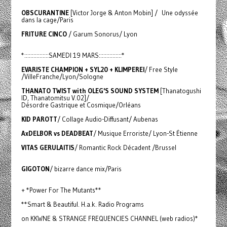
OBSCURANTINE
[Victor Jorge & Anton Mobin] / Une odyssée
dans la cage/Paris
FRITURE CINCO
/ Garum Sonorus/ Lyon
*::::::::::::::::SAMEDI 19 MARS:::::::::::::::*
EVARISTE CHAMPION + SYL20 + KLIMPEREI
/ Free Style
/VilleFranche/Lyon/Sologne
THANATO TWIST with OLEG'S SOUND SYSTEM
[Thanatogushi
ID, Thanatomitsu V.02]/
Désordre Gastrique et Cosmique/Orléans
KID PAROTT
/ Collage Audio-Diffusant/ Aubenas
AxDELBOR vs DEADBEAT
/ Musique Erroriste/ Lyon-St Étienne
VITAS GERULAITIS
/ Romantic Rock Décadent /Brussel
GIGOTON
/ bizarre dance mix/Paris
+ *Power For The Mutants**
**Smart & Beautiful. H.a.k. Radio Programs
on KKWNE & STRANGE FREQUENCIES CHANNEL (web radios)*