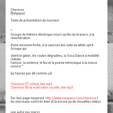
Cheresse
(Belgique)
Texte de présentation du tourneur :
"
Groupe de folklore électrique nourri au feu du brasero, à la
réverbération
d'une ancienne friche, à la saucisse bio cuite au white spirit.
Groupe qui
chérit le gibier, les routes dégradées, la Soca Dance à mobilité
réduite,
l'amour, la violence, le feu et la poésie intrinsèque à la masse
sonore."
(je l'aurais pas dit comme ça)
Cheresse 07 scheut_live.mp3
Cheresse 06 la vraie valse cocotte_live.mp3
Sur leur page mysprout
http://www.myspace.com/cheresse3
les morceaux sont très bien et là encore ya de chouettes vidéos.
une autre pas mal ici :