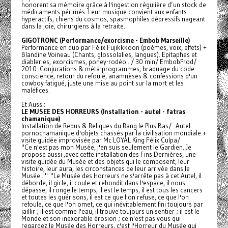
honorent sa mémoire grâce à l'ingestion régulière d’un stock de
médicaments périmés. Leur musique convient aux enfants
hyperactifs, chiens du cosmos, spasmophiles dépressifs nageant
dans la joie, chirurgiens à la retraite.
GIGOTRONC (Performance/exorcisme - Embob Marseille)
Performance en duo par Félix Fujikkkoon (poèmes, voix, effets) +
Blandine Voineau (Chants, glossolalies, langues). Epitaphes et
diableries, exorcismes, poney-rodéo.../ 30 min/ EmbobProd/
2010. Conjurations & méta-programmes, braquage du code-
conscience, retour du refoulé, anamnèses & confessions d'un
cowboy fatigué, juste une mise au point sur la mort et les
maléfices.
Et Aussi:
LE MUSEE DES HORREURS (Installation - autel - fatras
chamanique)
Installation de Rebus & Reliques du Rang le Plus Bas/ Autel
pornochamanique d'objets chassés par la civilisation mondiale +
visite guidée improvisée par Mc LOYAL King Félix Culpa/
"Ce n'est pas mon Musée, j'en suis seulement le Gardien. Je
propose aussi ,avec cette installation des Fins Dernières, une
visite guidée du Musée et des objets qui le composent, leur
histoire, leur aura, les circonstances de leur arrivée dans le
Musée..." "Le Musée des Horreurs ne s'arrête pas à cet Autel, il
déborde, il gicle, il coule et rebondit dans l'espace, il nous
dépasse, il ronge le temps, il est le temps, il est tous les cancers
et toutes les guérisons, il est ce que l'on refuse, ce que l'on
refoule, ce que l'on omet, ce qui inévitablement fini toujours par
jaillir ; il est comme l'eau, il trouve toujours un sentier ; il est le
Monde et son inexorable érosion ; ce n'est pas vous qui
regardez le Musée des Horreurs, c'est l'Horreur du Musée qui