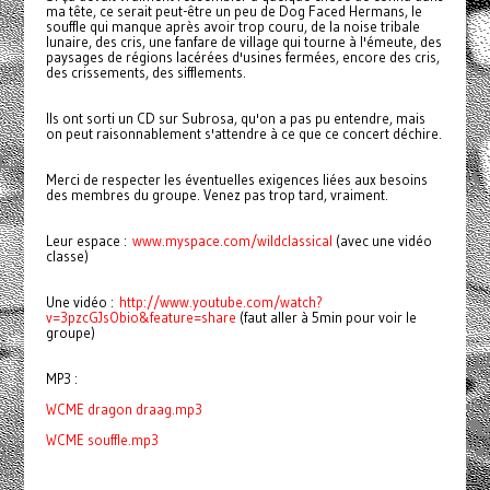
ma tête, ce serait peut-être un peu de Dog Faced Hermans, le
souffle qui manque après avoir trop couru, de la noise tribale
lunaire, des cris, une fanfare de village qui tourne à l'émeute, des
paysages de régions lacérées d'usines fermées, encore des cris,
des crissements, des sifflements.
Ils ont sorti un CD sur Subrosa, qu'on a pas pu entendre, mais
on peut raisonnablement s'attendre à ce que ce concert déchire.
Merci de respecter les éventuelles exigences liées aux besoins
des membres du groupe. Venez pas trop tard, vraiment.
Leur espace :
www.myspace.com/wildclassical
(avec une vidéo
classe)
Une vidéo :
http://www.youtube.com/watch?
v=3pzcGJsObio&feature=share
(faut aller à 5min pour voir le
groupe)
MP3 :
WCME dragon draag.mp3
WCME souffle.mp3