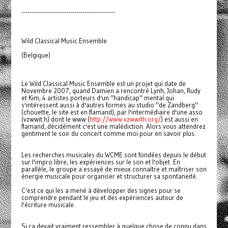
----------------------------------------------
Wild Classical Music Ensemble
(Belgique)
Le Wild Classical Music Ensemble est un projet qui date de
Novembre 2007, quand Damien a rencontré Lynh, Johan, Rudy
et Kim, 4 artistes porteurs d'un "handicap" mental qui
s'intéressent aussi à d'autres formes au studio "de Zandberg"
(chouette, le site est en flamand), par l'intermédiaire d'une asso
(vzwwit.h) dont le www (
http://www.vzwwith.org/
) est aussi en
flamand, décidément c'est une malédiction. Alors vous attendrez
gentiment le soir du concert comme moi pour en savoir plus.
Les recherches musicales du WCME sont fondées depuis le début
sur l'impro libre, les expériences sur le son et l'objet. En
parallèle, le groupe a essayé de mieux connaître et maîtriser son
énergie musicale pour organiser et structurer sa spontaneité.
C'est ce qui les a mené à développer des signes pour se
comprendre pendant le jeu et des expériences autour de
l'écriture musicale.
Si ça devait vraiment ressembler à quelque chose de connu dans