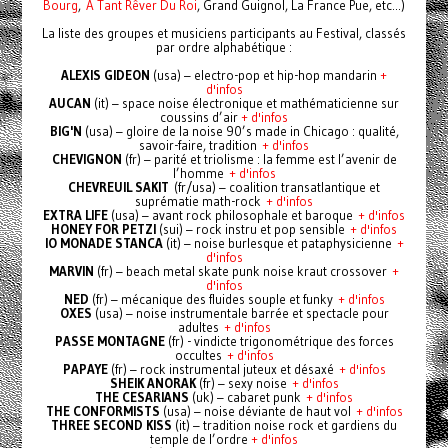
Bourg
,
A Tant Rêver Du Roi
, Grand Guignol, La France Pue, etc...)
La liste des groupes et musiciens participants au Festival, classés
par ordre alphabétique :
ALEXIS GIDEON
(usa) – electro-pop et hip-hop mandarin
+
d'infos
AUCAN
(it) – space noise électronique et mathématicienne sur
coussins d’air
+ d'infos
BIG'N
(usa) – gloire de la noise 90’s made in Chicago : qualité,
savoir-faire, tradition
+ d'infos
CHEVIGNON
(fr) – parité et triolisme : la femme est l’avenir de
l’homme
+ d'infos
CHEVREUIL SAKIT
(fr/usa) – coalition transatlantique et
suprématie math-rock
+ d'infos
EXTRA LIFE
(usa) – avant rock philosophale et baroque
+ d'infos
HONEY FOR PETZI
(sui) – rock instru et pop sensible
+ d'infos
IO MONADE STANCA
(it) – noise burlesque et pataphysicienne
+
d'infos
MARVIN
(fr) – beach metal skate punk noise kraut crossover
+
d'infos
NED
(fr) – mécanique des fluides souple et funky
+ d'infos
OXES
(usa) – noise instrumentale barrée et spectacle pour
adultes
+ d'infos
PASSE MONTAGNE
(fr) - vindicte trigonométrique des forces
occultes
+ d'infos
PAPAYE
(fr) – rock instrumental juteux et désaxé
+ d'infos
SHEIK ANORAK
(fr) – sexy noise
+ d'infos
THE CESARIANS
(uk) – cabaret punk
+ d'infos
THE CONFORMISTS
(usa) – noise déviante de haut vol
+ d'infos
THREE SECOND KISS
(it) – tradition noise rock et gardiens du
temple de l’ordre
+ d'infos