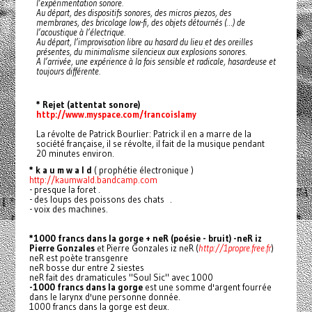
l’expérimentation sonore.
Au départ, des dispositifs sonores, des micros piezos, des
membranes, des bricolage low-fi, des objets détournés (…) de
l’acoustique à l’électrique.
Au départ, l’improvisation libre au hasard du lieu et des oreilles
présentes, du minimalisme silencieux aux explosions sonores.
A l’arrivée, une expérience à la fois sensible et radicale, hasardeuse et
toujours différente.
* Rejet (attentat sonore)
http://www.myspace.com/francoislamy
La révolte de Patrick Bourlier: Patrick il en a marre de la
société française, il se révolte, il fait de la musique pendant
20 minutes environ.
* k a u m w a l d
( prophétie électronique )
http://kaumwald.bandcamp.com
- presque la foret .
- des loups des poissons des chats .
- voix des machines.
*1000 francs dans la gorge + neR (poésie - bruit)
-neR
iz
Pierre Gonzales
et Pierre Gonzales iz neR (
http://1propre.free.fr
)
neR est poète transgenre
neR bosse dur entre 2 siestes
neR fait des dramaticules "Soul Sic" avec 1000
-1000 francs dans la gorge
est une somme d'argent fourrée
dans le larynx d'une personne donnée.
1000 francs dans la gorge est deux.